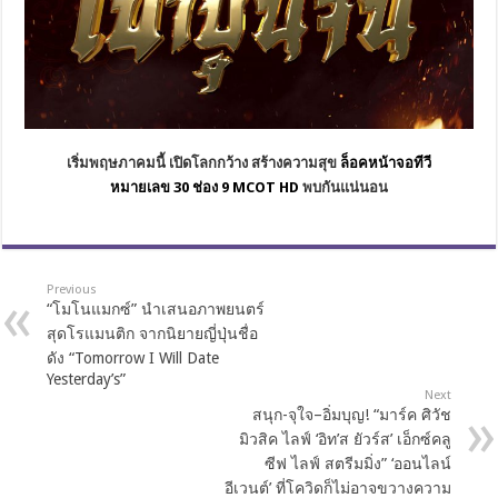
เริ่มพฤษภาคมนี้ เปิดโลกกว้าง สร้างความสุข
ล็อคหน้าจอทีวี
หมายเลข
30
ช่อง
9 MCOT HD
พบกันแน่นอน
Previous
“โมโนแมกซ์” นำเสนอภาพยนตร์
สุดโรแมนติก จากนิยายญี่ปุ่นชื่อ
ดัง “Tomorrow I Will Date
Yesterday’s”
Next
สนุก-จุใจ–อิ่มบุญ! “มาร์ค ศิวัช
มิวสิค ไลฟ์ ‘อิท’ส ยัวร์ส’ เอ็กซ์คลู
ซีฟ ไลฟ์ สตรีมมิ่ง” ‘ออนไลน์
อีเวนต์’ ที่โควิดก็ไม่อาจขวางความ