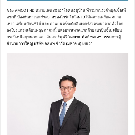
ช่อง 9
MCOT HD
หมายเลข 30 เอาใจคนอยู่บ้าน ที่ร่วมรณรงค์หยุดเชื้อเพื่
อชาติ
ป้องกันการแพร่ระบาดของไวรั
สโควิด-19
ให้คลายเครียด คลาย
เหงา เตรียมป้อนซีรี่ส์ และ ภาพยนตร์ระดับอินเตอร์ส่
งตรงมาจากทั่วโลก
ลงโปรแกรมเดือนพฤษภาคมนี้ ปล่อยพาเหรดแรกด้วย เปาปุ้นจิ้น, เซียน
กระบี่เหนือยุทธภพ และ อินเตอร์มูฟวี โดย
เขมทัตต์ พลเดช กรรมการผู้
อำนวยการใหญ่ บริษัท อสมท จำกัด (มหาชน) เผยว่า