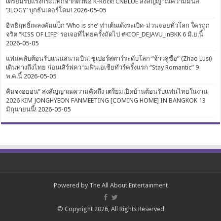
เตรียมรับแรงกระแทกจากตัวพ่อ K-Rock! CNBLUE ส่งสัญญาณความมันส์
‘3LOGY’ บุกธันเดอร์โดม!
2026-05-05
อิทธิฤทธิ์เพลงคัมแบ็ก ‘Who is she’ ท่าเต้นเด้งระเบิด-ม่วนจอยทั่วโลก ใครถูก
จริต “KISS OF LIFE” รอเจอที่ไทยครั้งถัดไป #KIOF_DEJAVU_inBKK 6 มิ.ย.นี้
2026-05-05
แฟนคลับต้อนรับแน่นสนามบิน! ซูเปอร์สตาร์ระดับโลก “จ้าวลู่ซือ” (Zhao Lusi)
เดินทางถึงไทย ก่อนเสิร์ฟความฟินเอเชียทัวร์ครั้งแรก “Stay Romantic” 9
พ.ค.นี้
2026-05-05
คิมจงฮยอน” ส่งสัญญาณความคิดถึง เตรียมเปิดบ้านต้อนรับแฟนไทยในงาน
2026 KIM JONGHYEON FANMEETING [COMING HOME] IN BANGKOK 13
มิถุนายนนี้!
2026-05-05
Powered by
The All About Entertainment
© Copyright 2026, All Rights Reserved