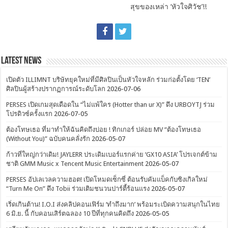
สุขของเหล่า ‘หัวใจศิวัช’!!
Latest News
เปิดตัว ILLIMNT บริษัทยุคใหม่ที่มีศิลปินเป็นหัวใจหลัก ร่วมก่อตั้งโดย ‘TEN’
ศิลปินผู้สร้างปรากฏการณ์ระดับโลก
2026-07-06
PERSES เปิดเกมสุดเดือดใน “ไม่แพ้ใคร (Hotter than ur X)” ดึง URBOYTJ ร่วม
โปรดิวซ์ครั้งแรก
2026-07-05
ต้องโทษเธอ ที่มาทำให้ฉันคิดถึงบ่อย ! ทิกเกอร์ ปล่อย MV “ต้องโทษเธอ
(Without You)” ฉบับคนคลั่งรัก
2026-05-07
ก้าวที่ใหญ่กว่าเดิม! JAYLERR ประเดิมเบอร์แรกค่าย ‘GX10 ASIA’ โปรเจกต์ข้าม
ชาติ GMM Music x Tencent Music Entertainment
2026-05-07
PERSES อัปเลเวลความฮอต! เปิดโหมดเซ็กซี่ ต้อนรับคัมแบ็คกับซิงเกิลใหม่
“Turn Me On” ดึง Tobii ร่วมเติมชนวนปาร์ตี้ร้อนแรง
2026-05-07
เริ่ดเกินต้าน! I.O.I ส่งคลิปคอนเฟิร์ม ‘ทำถึงมาก’ พร้อมระเบิดความสนุกในไทย
6 มิ.ย. นี้ กับคอนเสิร์ตฉลอง 10 ปีที่ทุกคนคิดถึง
2026-05-05