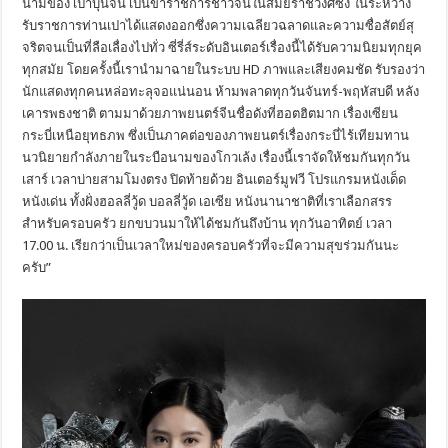
นามของ เปาบุ้นจิ้น เป็นข้าราชการชาวจีนในสมั
ยราชวงศ์ซ่ง ในระหว่าง
รับราชการท่านเปาได้
แสดงออกซึ่งความเฉลี
ยวฉลาดและความซื่อสัตย์สุ
จริ
ตจนเป็นที่ลือเลื่องไปทั่ว ซี่รี่ส์ระดับอินเตอร์เรื่องนี้
ได้รับความนิยมทุกยุค
ทุกสมัย โดยครั้งนี้เรานำมาฉายในระบบ
HD
ภาพและเสียงคมชัด รับรองว่า
นักแสดงทุกคนหล่อทะลุ
จอแน่นอน ห้ามพลาดทุกวันจันทร์-พฤหัสบดี หลัง
เคารพธงชาติ ตามมาด้วยภาพยนตร์จีนชื่อดังที่
ฮอตฮิตมาก เรื่องเซียน
กระบี่เหนือยุทธภพ ซึ่งเป็นภาคต่อของภาพยนตร์เรื่
องกระบี่ไร้เทียมทาน
นวนิยายกำลังภายในระบื
อนามของโกวเล้ง เรื่องนี้เราจัดให้ชมกันทุกวั
น
เสาร์ เวลาบ่ายสามโมงตรง ปิดท้ายด้วย อินเตอร์มูฟวี โปรแกรมหนังเด็ด
หนังเด่น ทั้งฝั่งฮอลลี่วู้ด บอลลี่วู้ด เอเซีย หนังนานาชาติที่เราเลื
อกสรร
สำหรับครอบครัว ยกขบวนมาให้ได้ชมกันถึงบ้าน ทุกวันอาทิตย์ เวลา
17.00 น. เรียกว่าเป็นเวลาใหม่ของครอบครั
วที่จะมีความสุขร่วมกันนะ
ครับ”