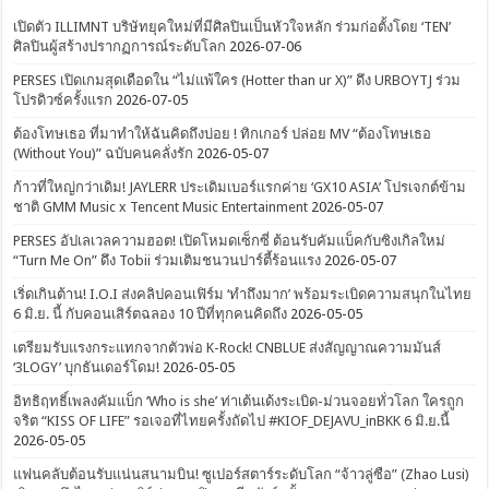
เปิดตัว ILLIMNT บริษัทยุคใหม่ที่มีศิลปินเป็นหัวใจหลัก ร่วมก่อตั้งโดย ‘TEN’
ศิลปินผู้สร้างปรากฏการณ์ระดับโลก
2026-07-06
PERSES เปิดเกมสุดเดือดใน “ไม่แพ้ใคร (Hotter than ur X)” ดึง URBOYTJ ร่วม
โปรดิวซ์ครั้งแรก
2026-07-05
ต้องโทษเธอ ที่มาทำให้ฉันคิดถึงบ่อย ! ทิกเกอร์ ปล่อย MV “ต้องโทษเธอ
(Without You)” ฉบับคนคลั่งรัก
2026-05-07
ก้าวที่ใหญ่กว่าเดิม! JAYLERR ประเดิมเบอร์แรกค่าย ‘GX10 ASIA’ โปรเจกต์ข้าม
ชาติ GMM Music x Tencent Music Entertainment
2026-05-07
PERSES อัปเลเวลความฮอต! เปิดโหมดเซ็กซี่ ต้อนรับคัมแบ็คกับซิงเกิลใหม่
“Turn Me On” ดึง Tobii ร่วมเติมชนวนปาร์ตี้ร้อนแรง
2026-05-07
เริ่ดเกินต้าน! I.O.I ส่งคลิปคอนเฟิร์ม ‘ทำถึงมาก’ พร้อมระเบิดความสนุกในไทย
6 มิ.ย. นี้ กับคอนเสิร์ตฉลอง 10 ปีที่ทุกคนคิดถึง
2026-05-05
เตรียมรับแรงกระแทกจากตัวพ่อ K-Rock! CNBLUE ส่งสัญญาณความมันส์
‘3LOGY’ บุกธันเดอร์โดม!
2026-05-05
อิทธิฤทธิ์เพลงคัมแบ็ก ‘Who is she’ ท่าเต้นเด้งระเบิด-ม่วนจอยทั่วโลก ใครถูก
จริต “KISS OF LIFE” รอเจอที่ไทยครั้งถัดไป #KIOF_DEJAVU_inBKK 6 มิ.ย.นี้
2026-05-05
แฟนคลับต้อนรับแน่นสนามบิน! ซูเปอร์สตาร์ระดับโลก “จ้าวลู่ซือ” (Zhao Lusi)