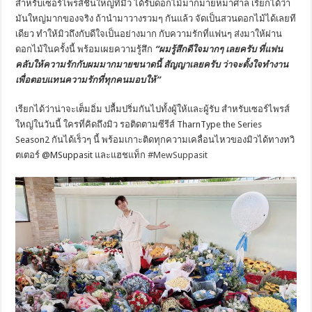
สำหรับเซอร์ไพรส์ชิ้นใหญ่ที่มิว ได้รับดอกไม้มากมายหมาศาล เรียกได้ว่า
มันใหญ่มากของจริง ถ้านำมาวางรวมๆ กันแล้ว จัดเป็นสวนดอกไม้ได้เลยที
เดียว ทำให้มิวถึงกับดีใจเป็นอย่างมาก กับความรักที่แฟนๆ ส่งมาให้ผ่าน
ดอกไม้ในครั้งนี้ พร้อมเผยความรู้สึก
“
ผมรู้สึกดีใจมากๆ เลยครับ ที่แฟน
คลับให้ความรักกั
บผมมากมายขนาดนี้ สัญญาเลยครับ ว่าจะตั้งใจทำงาน
เพื่
อตอบแทนความรักที่ทุกคนมอบให้
”
เรียกได้ว่าน่าจะเต็มอิ่ม ปลื้มปริ่มกันไปทั้งผู้ให้และผู้
รับ สำหรับเซอร์ไพรส์
ใหญ่ในวันนี้ ใครที่คิดถึงมิว รอติดตามซีรีส์
TharnType the Series
Season
2 กันได้เร็วๆ นี้ พร้อมเกาะติดทุกความเคลื่
อนไหวของมิวได้ทางทวิ
ตเตอร์
@MSuppasit
และแฮชแท็ก
#MewSuppasit