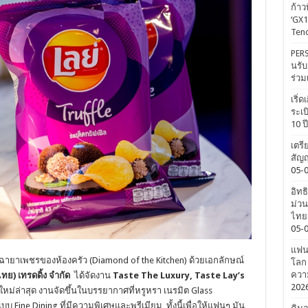
ก้าว
‘GX1
Tenc
PERS
นรับ
ร่วม
เริ่
ระเบ
10 ป
เตรี
สัญญ
05-
อิทธ
ม่วน
ไทยค
05-
แฟนค
ด้รับฉายาเพชรของห้องครัว (Diamond of the Kitchen) ด้วยเอกลักษณ์
โลก 
ความ
(ไทย) เทรดดิ้ง จำกัด
ได้จัดงาน
Taste The Luxury, Taste Lay’s
202
หม่ล่าสุด งานจัดขึ้นในบรรยากาศที่หรูหรา เนรมิต Glass
ne Dining ที่มีความพิเศษและพรีเมียม ทั้งนี้เพื่อให้แฟนๆ มัน