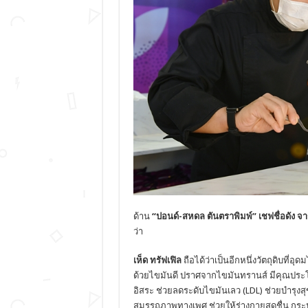
ด้าน
“ปอนด์-สหดล ตันตราพิมพ์” เชฟชื่อดัง
ว่า
เห็ด ทรัฟเฟิล
ถือได้ว่าเป็นอีกหนึ่งวัตถุดิบที
ด้วยไขมันดี ปราศจากไขมันทรานส์ มีคุณประโย
อิสระ ช่วยลดระดับไขมันเลว (LDL) ช่วยบำรุงสุ
สมรรถภาพทางเพศ ช่วยให้ร่างกายสดชื่น กระปรี้