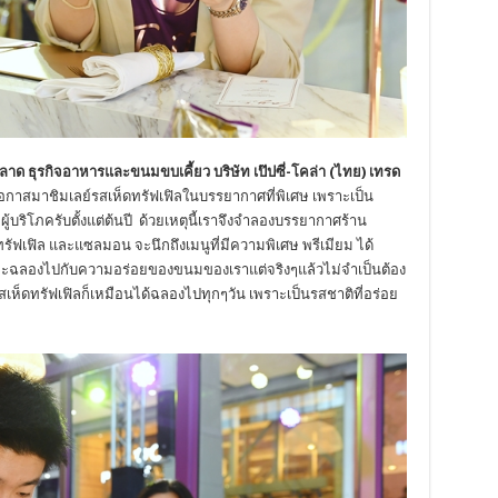
ด ธุรกิจอาหารและขนมขบเคี้ยว บริษัท เป๊ปซี่-โคล่า (ไทย) เทรด
กาสมาชิมเลย์รสเห็ดทรัฟเฟิลในบรรยากาศที่พิเศษ เพราะเป็น
ผู้บริโภครับตั้งแต่ต้นปี ด้วยเหตุนี้เราจึงจำลองบรรยากาศร้าน
รัฟเฟิล และแซลมอน จะนึกถึงเมนูที่มีความพิเศษ พรีเมียม ได้
กและฉลองไปกับความอร่อยของขนมของเราแต่จริงๆแล้วไม่จำเป็นต้อง
ห็ดทรัฟเฟิลก็เหมือนได้ฉลองไปทุกๆวัน เพราะเป็นรสชาติที่อร่อย