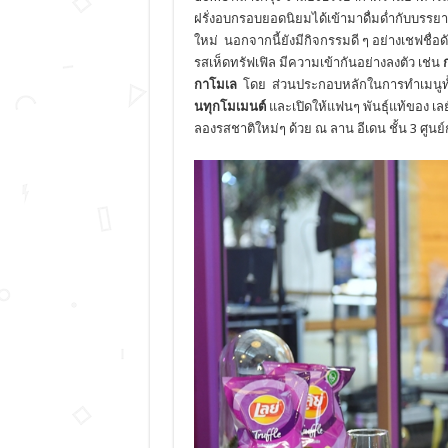
ฝรั่งอบกรอบยอดนิยมได้เข้ามาดื่มด่ำกับบรร
ใหม่ นอกจากนี้ยังมีกิจกรรมดี ๆ อย่างเชฟชื่อด
รสเห็ดทรัฟเฟิล มีความเข้ากันอย่างลงตัว เช่น
กาโมเล
โดย ส่วนประกอบหลักในการทำเมนูท
นทุกโมเมนต์
และเปิดให้แฟนๆ พันธุ์แท้ของ เ
ลองรสชาติใหม่ๆ ด้วย ณ ลาน อีเดน ชั้น 3 ศูนย์