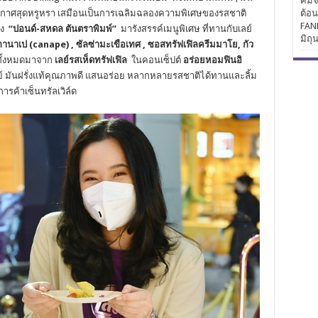
คิมจ
ต้อ
ยากาศสุดหรูหรา เสมือนเป็นการเฉลิมฉลองความพิเศษของรสชาติ
FAN
ัง
“ปอนด์-สหดล ตันตราพิมพ์”
มารังสรรค์เมนูพิเศษ ที่ทานกับเลย์
มิถุ
กานาเป (
canape) , ซัลซ่ามะเขือเทศ , ซอสทรัฟเฟิลครีมมาโย, กัว
ั้งหมดมาจาก
เลย์รสเห็ดทรัฟเฟิล
ในคอนเซ็ปต์
อร่อยหอมฟินอิ
ลย์ มันฝรั่งแท้คุณภาพดี แสนอร่อย หลากหลายรสชาติได้ทานและลิ้ม
การค้าเซ็นทรัลเวิล์ด