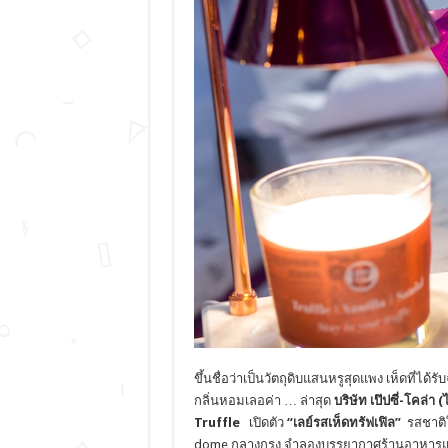
ขึ้นชื่อว่าเป็นวัตถุดิบแสนหรูสุดแพง เห็ดที่ไ
กลิ่นหอมเลอค่า … ล่าสุด
บริษัท เป๊ปซี่-โคล่า 
Truffle
เปิดตัว
“เลย์รสเห็ดทรัฟเฟิล”
รสชาติใ
dome กลางกรุง จำลองบรรยากาศร้านอาหารแบบ Fi