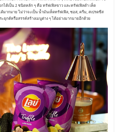
ได้เป็น 2 ชนิดหลัก ๆ คือ ทรัฟเฟิลขาว และทรัฟเฟิลดำ เห็ด
้มากมาย ไม่ว่าจะเป็น น้ำมันเห็ดทรัฟเฟิล, ซอส, ครีม, สเปรดชีส
ุกต์หรือสรรค์สร้างเมนูต่าง ๆ ได้อย่างมากมายอีกด้วย