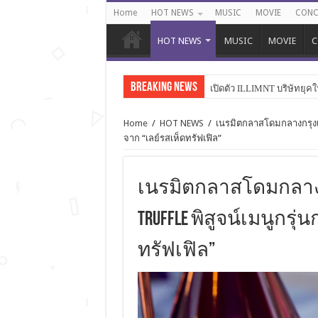
Home
HOT NEWS
MUSIC
MOVIE
CONC
HOT NEWS
MUSIC
MOVIE
C
Breaking News
เปิดตัว ILLIMNT บริษัทยุคใ
Home
/
HOT NEWS
/
เนรมิตกลาสโดมกลางกรุงเพื่
จาก “เลย์รสเห็ดทรัฟเฟิล”
เนรมิตกลาสโดมกลางกรุงเพ
Truffle พิสูจน์เมนูกรุ่
ทรัฟเฟิล”