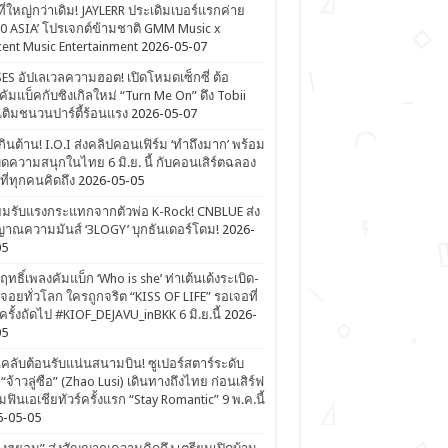
ที่ใหญ่กว่าเดิม! JAYLERR ประเดิมเบอร์แรกค่าย
0 ASIA’ โปรเจกต์ข้ามชาติ GMM Music x
ent Music Entertainment
2026-05-07
ES อัปเลเวลความฮอต! เปิดโหมดเซ็กซี่ ต้อ
คัมแบ็คกับซิงเกิลใหม่ “Turn Me On” ดึง Tobii
เติมชนวนปาร์ตี้ร้อนแรง
2026-05-07
ดเกินต้าน! I.O.I ส่งคลิปคอนเฟิร์ม ‘ทำถึงมาก’ พร้อม
ิดความสนุกในไทย 6 มิ.ย. นี้ กับคอนเสิร์ตฉลอง
ีที่ทุกคนคิดถึง
2026-05-05
ยมรับแรงกระแทกจากตัวพ่อ K-Rock! CNBLUE ส่ง
าณความมันส์ ‘3LOGY’ บุกธันเดอร์โดม!
2026-
05
ิฤทธิ์เพลงคัมแบ็ก ‘Who is she’ ท่าเต้นเด้งระเบิด-
จอยทั่วโลก ใครถูกจริต “KISS OF LIFE” รอเจอที่
รั้งถัดไป #KIOF_DEJAVU_inBKK 6 มิ.ย.นี้
2026-
05
ลับต้อนรับแน่นสนามบิน! ซูเปอร์สตาร์ระดับ
“จ้าวลู่ซือ” (Zhao Lusi) เดินทางถึงไทย ก่อนเสิร์ฟ
ฟินเอเชียทัวร์ครั้งแรก “Stay Romantic” 9 พ.ค.นี้
6-05-05