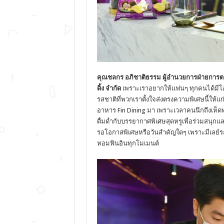
คุณชลกร อภิชาติธรรม ผู้อำนวยการฝ่ายการตลา
ดิ้ง จำกัด
เพราะเราอยากให้แฟนๆ ทุกคนได้มีโอ
รสชาติที่พวกเราตั้งใจส่งตรงความพิเศษนี้ให้แก่
อาหาร Fin Dining มา เพราะเวลาคนนึกถึงเห็ดท
ดื่มด่ำกับบรรยากาศพิเศษสุดหรูเพื่อร่วมสนุ
รอโอกาสพิเศษหรือวันสำคัญใดๆ เพราะมีเลย์รสเ
หอมฟินอินทุกโมเมนต์