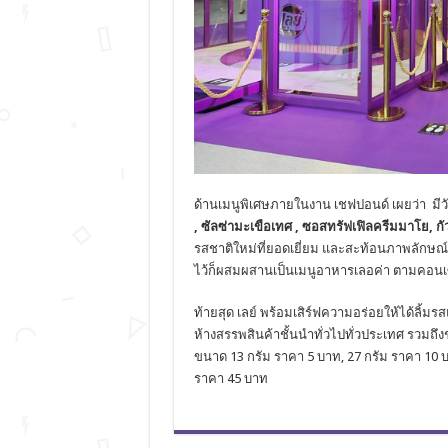
ด้านเมนูพิเศษภายในงาน เชฟปอนด์ เผยว่า มีว
, ซัลซ่ามะเขือเทศ , ซอสทรัฟเฟิลครีมมาโย, ก
รสชาติใหม่ที่ยอดเยี่ยม และสะท้อนภาพลักษณ์ของ
ไว้ก็ผสมผสานเป็นเมนูอาหารเลอค่า ตามคอน
ท้ายสุด เลย์ พร้อมเสิร์ฟความอร่อยให้ได้ลิ้มรสแ
ห้างสรรพสินค้าชั้นนำทั่วไปทั่วประเทศ รวมถึ
ขนาด 13 กรัม ราคา 5 บาท, 27 กรัม ราคา 10 บ
ราคา 45 บาท