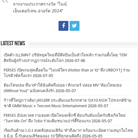
จากงานประกาศรางวัล “ไนน์
เอ็นเตอร์เทน อวอร์ด 2024”
Latest News
เปิดตัว ILLIMNT บริษัทยุคใหม่ที่มีศิลปินเป็นหัวใจหลัก ร่วมก่อตั้งโดย ‘TEN’
ศิลปินผู้สร้างปรากฏการณ์ระดับโลก
2026-07-06
PERSES เปิดเกมสุดเดือดใน “ไม่แพ้ใคร (Hotter than ur X)” ดึง URBOYTJ ร่วม
โปรดิวซ์ครั้งแรก
2026-07-05
ต้องโทษเธอ ที่มาทำให้ฉันคิดถึงบ่อย ! ทิกเกอร์ ปล่อย MV “ต้องโทษเธอ
(Without You)” ฉบับคนคลั่งรัก
2026-05-07
ก้าวที่ใหญ่กว่าเดิม! JAYLERR ประเดิมเบอร์แรกค่าย ‘GX10 ASIA’ โปรเจกต์ข้าม
ชาติ GMM Music x Tencent Music Entertainment
2026-05-07
PERSES อัปเลเวลความฮอต! เปิดโหมดเซ็กซี่ ต้อนรับคัมแบ็คกับซิงเกิลใหม่
“Turn Me On” ดึง Tobii ร่วมเติมชนวนปาร์ตี้ร้อนแรง
2026-05-07
เริ่ดเกินต้าน! I.O.I ส่งคลิปคอนเฟิร์ม ‘ทำถึงมาก’ พร้อมระเบิดความสนุกในไทย
6 มิ.ย. นี้ กับคอนเสิร์ตฉลอง 10 ปีที่ทุกคนคิดถึง
2026-05-05