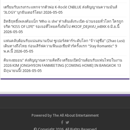
เตรียมรับแรงกระแทกจากตัวพ่อ K-Rock! CNBLUE ส่งสัญญาณความมันส์
‘3LOGY’ บุกธันเดอร์โดม!
2026-05-05
อิทธิฤทธิ์เพลงคัมแบ็ก ‘Who is she’ ท่าเต้นเด้งระเบิด-ม่วนจอยทั่วโลก ใครถูก
จริต “KISS OF LIFE” รอเจอที่ไทยครั้งถัดไป #KIOF_DEJAVU_inBKK 6 มิ.ย.นี้
2026-05-05
แฟนคลับต้อนรับแน่นสนามบิน! ซูเปอร์สตาร์ระดับโลก “จ้าวลู่ซือ” (Zhao Lusi)
เดินทางถึงไทย ก่อนเสิร์ฟความฟินเอเชียทัวร์ครั้งแรก “Stay Romantic” 9
พ.ค.นี้
2026-05-05
คิมจงฮยอน” ส่งสัญญาณความคิดถึง เตรียมเปิดบ้านต้อนรับแฟนไทยในงาน
2026 KIM JONGHYEON FANMEETING [COMING HOME] IN BANGKOK 13
มิถุนายนนี้!
2026-05-05
Powered by
The All About Entertainment
© Copyright 2026, All Rights Reserved