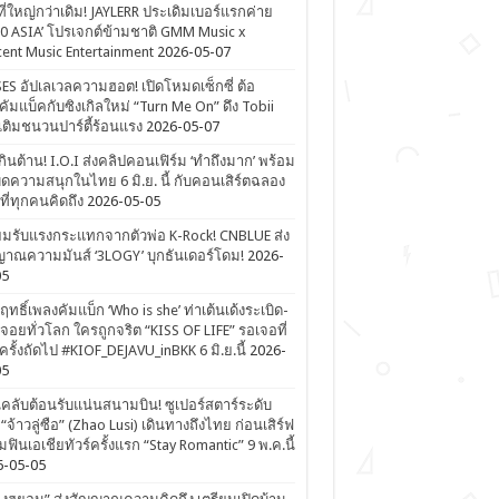
ที่ใหญ่กว่าเดิม! JAYLERR ประเดิมเบอร์แรกค่าย
0 ASIA’ โปรเจกต์ข้ามชาติ GMM Music x
ent Music Entertainment
2026-05-07
ES อัปเลเวลความฮอต! เปิดโหมดเซ็กซี่ ต้อ
คัมแบ็คกับซิงเกิลใหม่ “Turn Me On” ดึง Tobii
เติมชนวนปาร์ตี้ร้อนแรง
2026-05-07
ดเกินต้าน! I.O.I ส่งคลิปคอนเฟิร์ม ‘ทำถึงมาก’ พร้อม
ิดความสนุกในไทย 6 มิ.ย. นี้ กับคอนเสิร์ตฉลอง
ีที่ทุกคนคิดถึง
2026-05-05
ยมรับแรงกระแทกจากตัวพ่อ K-Rock! CNBLUE ส่ง
าณความมันส์ ‘3LOGY’ บุกธันเดอร์โดม!
2026-
05
ิฤทธิ์เพลงคัมแบ็ก ‘Who is she’ ท่าเต้นเด้งระเบิด-
จอยทั่วโลก ใครถูกจริต “KISS OF LIFE” รอเจอที่
รั้งถัดไป #KIOF_DEJAVU_inBKK 6 มิ.ย.นี้
2026-
05
ลับต้อนรับแน่นสนามบิน! ซูเปอร์สตาร์ระดับ
“จ้าวลู่ซือ” (Zhao Lusi) เดินทางถึงไทย ก่อนเสิร์ฟ
ฟินเอเชียทัวร์ครั้งแรก “Stay Romantic” 9 พ.ค.นี้
6-05-05