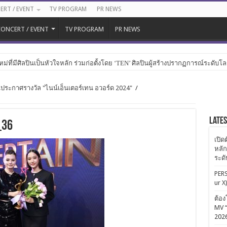
ERT / EVENT
TV PROGRAM
PR NEWS
ONCERT / EVENT
TV PROGRAM
PR NEWS
หม่ที่มีศิลปินเป็นหัวใจหลัก ร่วมก่อตั้งโดย ‘TEN’ ศิลปินผู้สร้างปรากฏการณ์ระดับโ
กาศรางวัล "ไนน์เอ็นเตอร์เทน อวอร์ด 2024"
/
Late
_36
เปิด
หลัก
ระด
PERS
ur X
ต้อง
MV “
202