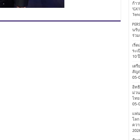
ก้าว
‘GX1
Tenc
PERS
นรับ
ร่วม
เริ่
ระเบ
10 ป
เตรี
สัญญ
05-
อิทธ
ม่วน
ไทยค
05-
แฟนค
โลก 
ความ
202