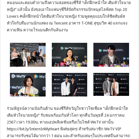
หมอนและตอบคำถามถึงความฮอตของซีรีส์ “เด็กฝึกหน้าใส เติมหัวใจนาย
หญิง” แล้วนั้น ยังขอเอาใจแฟนๆซีรีส์จัดกิจกรรมปักหมุดไลฟ์สด Top 20
Lovers #เด็กฝึกหน้าใสเติมหัวใจนายหญิง ร่วมพูดคุยแบบใกล้ชิดสัมผัส
หัวใจกับทีมงานนักแสดง ณ Tencent อาคาร T-ONE สุขุมวิท 40 แจกแจง
ความฟิน ความโรแมนติกกันล้นงาน
​ร่วมพิสูจน์ความปังเกินต้าน ของซีรีส์ขวัญใจชาวโซเชียล “เด็กฝึกหน้าใส
เติมหัวใจนายหญิง” รับชมพร้อมกันทั่วโลก ทุกคืนวันพุธที่ 24 มกราคม
2567 เวลา 19.00น. ทางแอปพลิเคชันหรือเว็บไซต์ WeTV เท่านั้น
https://bit.ly/InternInMyHeart พิเศษสุดๆ! สำหรับสมาชิก WeTV VIP
สามารถรับชมได้มากกว่า 1 ตอน และสำหรับแฟนๆในประเทศจีนสามารถ