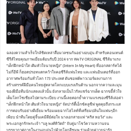
ฉลองความสำเร็จใกล้ชิดเหล่าสื่อมวลชนกันอย่างอบอุ่น สำหรับคอนเทนต์
ซีรีส์ไทยคุณภาพเยี่ยมต้อนรับปี 2024 จาก WeTV ORIGINAL ซีรีส์มาแรง
“เด็กฝึกหน้าใส เติมหัวใจนายหญิง” (Intern In My Heart) ที่ออกสตาร์ทได้
ไม่กี่อีพี ก็ฮอตปรอทแตกคว้าใจคอซีรีส์แฟนไทย และแฟนอินเตอร์ที่ออก
อากาศพร้อมกันทั่วโลก 173 ประเทศ ดันซอฟต์พาวเวอร์ผลงานการ
สร้างสรรค์ฝีมือคนไทยสู่ตลาดโลกแบบแรงเกินต้าน นอกจากความละมุน
ของฝีมือทีมนักแสดงแล้วนั้น ยังกลายเป็นไวรัลแชร์ฉากเด็ด ฉากขยี้ห้วใจ
เต็มโลกโซเชียลไปตามระเบียบ งานนี้เลยตอกย้ำความแรงของซีรีส์เล่อค่า
“เด็กฝึกหน้าใส เติมหัวใจนายหญิง” จัดปาร์ตี้เอ็กซ์คลูซีฟ พูดคุยถึงกระแส
การตอบรับอย่างดีเยี่ยม พร้อมเผยฉากไฮไลท์ที่เตรียมปล้นใจแฟนๆอีก
เพียบ นำทีมโดยคู่จิ้นเคมีดีย์ต่อใจ นางเอกสายแฟ “คริส หอวัง” และ
พระเอกลูกรักพระเจ้า “บลู พงศ์ทิวัตถ์” จับคู่มาโชว์ความหวานจน
บรรยากาศภายในงานอบอุ่นไปด้วยโลกสีชมพู ร่วมด้วยคู่วายน่ารัก