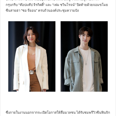
กรุบกริบ “ท๊อปแท๊ป จิรกิตติ์” และ “เฟม ชวินโรจน์” ปิดท้ายด้วยจอมขโมย
ซีนสายฮา “ซอ จียอน” ครบถ้วนองค์ประชุมความปัง
ซึ่งภายในงานนอกจากจะเปิดโอกาสให้สื่อมวลชน ได้รับชมพรีวิวซีนฟินจิก