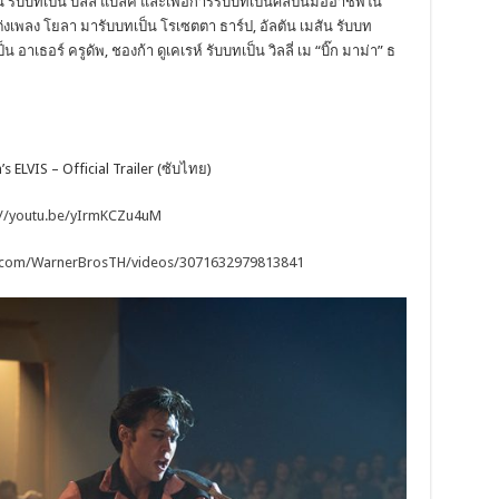
์ รับบทเป็น บิลล์ แบล็ค และเพื่อการรับบทเป็นศิลปินมืออาชีพใน
่งเพลง โยลา มารับบทเป็น โรเซตตา ธาร์ป, อัลตัน เมสัน รับบท
ป็น อาเธอร์ ครูดัพ, ชองก้า ดูเคเรห์ รับบทเป็น วิลลี่ เม “บิ๊ก มาม่า” ธ
 ELVIS – Official Trailer (ซับไทย)
://youtu.be/yIrmKCZu4uM
.com/WarnerBrosTH/videos/3071632979813841