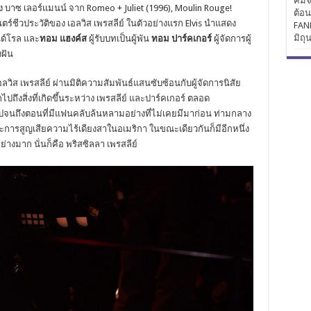
คิมจ
 บาซ เลอร์แมนน์ จาก Romeo + Juliet (1996), Moulin Rouge!
ต้อ
ตร์ชีวประวัติของ เอลวิส เพรสลีย์ ในตัวอย่างแรก Elvis นำแสดง
FAN
มิถุ
นด์โรล และ
ทอม
แฮงค์ส
ผู้รับบทเป็นผู้พัน
ทอม
ปาร์คเกอร์
ผู้จัดการผู้
งฝัน
ส เพรสลีย์ ผ่านมิติความสัมพันธ์แสนซับซ้อนกับผู้จัดการนิสัย
กไปถึงสิ่งที่เกิดขึ้นระหว่าง เพรสลีย์ และปาร์คเกอร์ ตลอด
ด่งดังไปจนถึงตอนที่มีแฟนคลับล้นหลามอย่างที่ไม่เคยมีมาก่อน ท่ามกลาง
ะการสูญเสียความไร้เดียงสาในอเมริกา ในขณะเดียวกันก็มีอีกหนึ่ง
่างมาก นั่นก็คือ พริสซิลลา เพรสลีย์