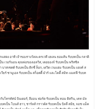
ักแสดง อาทิ เจ้าของรางวัลละครเวที เฮเลน ธอมสัน รับบทเป็น กลาดิ
ทเป็น เวอร์นอน คุณพ่อของเอลวิส, เดอยองจ์ รับบทเป็น พริสซิล
ตาชา บาสเซตต์ รับบทเป็น ดิกซี่ ล็อก, เดวิด เวนแฮม รับบทเป็น แฮงค์ ส
, ซาเวียร์ ซามูเอล รับบทเป็น สก็อตตี้ มัวร์ และโคดี้ สมิท-แมคฟี รับบท
ับโทรทัศน์ บินเดอร์, ลีออน ฟอร์ด รับบทเป็น ทอม ดิสกิน, เคท มัล
รับบทเป็น โบนส์ ฮาว, ชาร์ลส์ กราวด์ส รับบทเป็น บิลลี่ สมิธ, จอช แม็ค