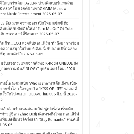
ที่ใหญ่กว่าเดิม! JAYLERR ประเดิมเบอร์แรกค่าย
0 ASIA’ โปรเจกต์ข้ามชาติ GMM Music x
ent Music Entertainment
2026-05-07
ES อัปเลเวลความฮอต! เปิดโหมดเซ็กซี่ ต้อ
คัมแบ็คกับซิงเกิลใหม่ “Turn Me On” ดึง Tobii
เติมชนวนปาร์ตี้ร้อนแรง
2026-05-07
ดเกินต้าน! I.O.I ส่งคลิปคอนเฟิร์ม ‘ทำถึงมาก’ พร้อม
ิดความสนุกในไทย 6 มิ.ย. นี้ กับคอนเสิร์ตฉลอง
ีที่ทุกคนคิดถึง
2026-05-05
ยมรับแรงกระแทกจากตัวพ่อ K-Rock! CNBLUE ส่ง
าณความมันส์ ‘3LOGY’ บุกธันเดอร์โดม!
2026-
05
ิฤทธิ์เพลงคัมแบ็ก ‘Who is she’ ท่าเต้นเด้งระเบิด-
จอยทั่วโลก ใครถูกจริต “KISS OF LIFE” รอเจอที่
รั้งถัดไป #KIOF_DEJAVU_inBKK 6 มิ.ย.นี้
2026-
05
ลับต้อนรับแน่นสนามบิน! ซูเปอร์สตาร์ระดับ
“จ้าวลู่ซือ” (Zhao Lusi) เดินทางถึงไทย ก่อนเสิร์ฟ
ฟินเอเชียทัวร์ครั้งแรก “Stay Romantic” 9 พ.ค.นี้
6-05-05