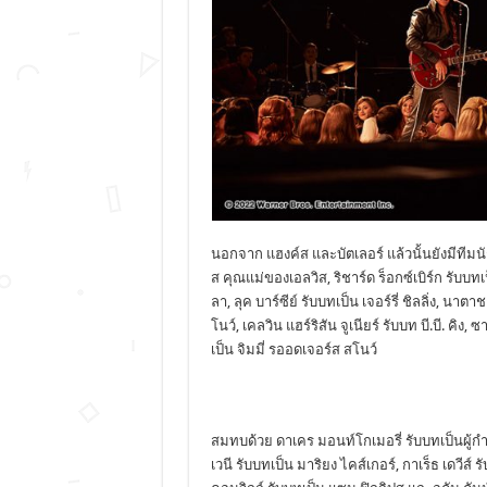
นอกจาก แฮงค์ส และบัตเลอร์ แล้วนั้นยังมีทีมน
ส คุณแม่ของเอลวิส, ริชาร์ด ร็อกซ์เบิร์ก รับบ
ลา, ลุค บาร์ซีย์ รับบทเป็น เจอร์รี่ ชิลลิ่ง, นา
โนว์, เคลวิน แฮร์ริสัน จูเนียร์ รับบท บี.บี. คิง
เป็น จิมมี่ รออดเจอร์ส สโนว์
สมทบด้วย ดาเคร มอนท์โกเมอรี่ รับบทเป็นผู้กำก
เวนี รับบทเป็น มาริยง ไคส์เกอร์, กาเร็ธ เดวีส์ 