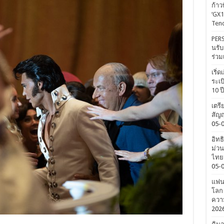
ก้าว
‘GX1
Tenc
PERS
นรับ
ร่วม
เริ่
ระเบ
10 ป
เตรี
สัญญ
05-
อิทธ
ม่วน
ไทยค
05-
แฟนค
โลก 
ความ
202