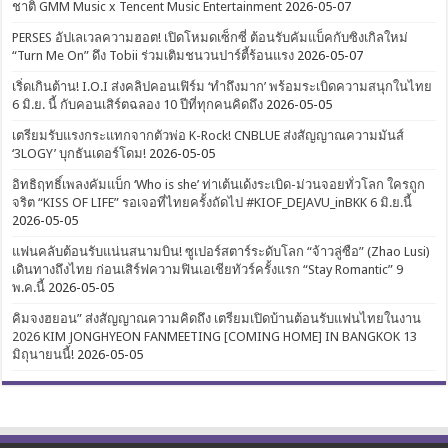
ชาติ GMM Music x Tencent Music Entertainment
2026-05-07
PERSES อัปเลเวลความฮอต! เปิดโหมดเซ็กซี่ ต้อนรับคัมแบ็คกับซิงเกิลใหม่
“Turn Me On” ดึง Tobii ร่วมเติมชนวนปาร์ตี้ร้อนแรง
2026-05-07
เริ่ดเกินต้าน! I.O.I ส่งคลิปคอนเฟิร์ม ‘ทำถึงมาก’ พร้อมระเบิดความสนุกในไทย
6 มิ.ย. นี้ กับคอนเสิร์ตฉลอง 10 ปีที่ทุกคนคิดถึง
2026-05-05
เตรียมรับแรงกระแทกจากตัวพ่อ K-Rock! CNBLUE ส่งสัญญาณความมันส์
‘3LOGY’ บุกธันเดอร์โดม!
2026-05-05
อิทธิฤทธิ์เพลงคัมแบ็ก ‘Who is she’ ท่าเต้นเด้งระเบิด-ม่วนจอยทั่วโลก ใครถูก
จริต “KISS OF LIFE” รอเจอที่ไทยครั้งถัดไป #KIOF_DEJAVU_inBKK 6 มิ.ย.นี้
2026-05-05
แฟนคลับต้อนรับแน่นสนามบิน! ซูเปอร์สตาร์ระดับโลก “จ้าวลู่ซือ” (Zhao Lusi)
เดินทางถึงไทย ก่อนเสิร์ฟความฟินเอเชียทัวร์ครั้งแรก “Stay Romantic” 9
พ.ค.นี้
2026-05-05
คิมจงฮยอน” ส่งสัญญาณความคิดถึง เตรียมเปิดบ้านต้อนรับแฟนไทยในงาน
2026 KIM JONGHYEON FANMEETING [COMING HOME] IN BANGKOK 13
มิถุนายนนี้!
2026-05-05