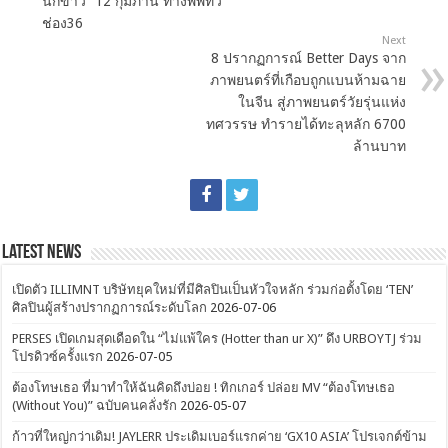
นักข่าว” 12 กุมภานี้ ทางพีพีทีวี
ช่อง36
Next
8 ปรากฏการณ์ Better Days จาก
ภาพยนตร์ที่เกือบถูกแบนห้ามฉาย
ในจีน สู่ภาพยนตร์วัยรุ่นแห่ง
ทศวรรษ ทำรายได้ทะลุหลัก 6700
ล้านบาท
Latest News
เปิดตัว ILLIMNT บริษัทยุคใหม่ที่มีศิลปินเป็นหัวใจหลัก ร่วมก่อตั้งโดย ‘TEN’
ศิลปินผู้สร้างปรากฏการณ์ระดับโลก
2026-07-06
PERSES เปิดเกมสุดเดือดใน “ไม่แพ้ใคร (Hotter than ur X)” ดึง URBOYTJ ร่วม
โปรดิวซ์ครั้งแรก
2026-07-05
ต้องโทษเธอ ที่มาทำให้ฉันคิดถึงบ่อย ! ทิกเกอร์ ปล่อย MV “ต้องโทษเธอ
(Without You)” ฉบับคนคลั่งรัก
2026-05-07
ก้าวที่ใหญ่กว่าเดิม! JAYLERR ประเดิมเบอร์แรกค่าย ‘GX10 ASIA’ โปรเจกต์ข้าม