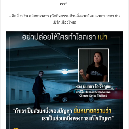
เรา”
– ลิลลี่ ระริน สถิตธนาสาร (นักกิจกรรมด้านสิ่งแวดล้อม ฉายาเกรตา ธัน
เบิร์กเมืองไทย)