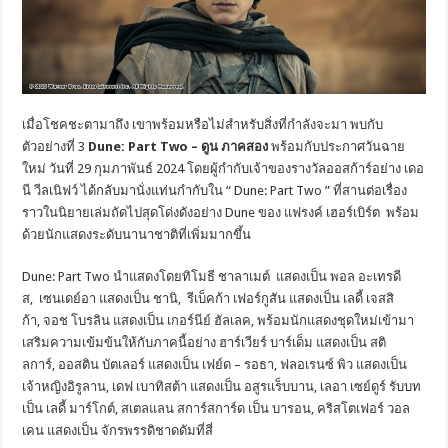
เมื่อโชคชะตามาถึง เขาพร้อมหรือไม่สำหรับสิ่งที่กำลังจะมา พบกับ
ตัวอย่างที่ 3
Dune: Part Two –
ดูน ภาคสอง
พร้อมกับประกาศวันฉาย
ใหม่ วันที่ 29 กุมภาพันธ์ 2024 โดยผู้กำกับเจ้าของรางวัลออสก้าร์อย่าง เดอ
นี วีลเนิฟว์ ได้กลับมานั่งแท่นกำกับใน “ Dune: Part Two ” ที่สานต่อเรื่อง
ราวในนิยายเล่มถัดไปสุดโด่งดังอย่าง Dune ของ แฟรงค์ เฮอร์เบิร์ต พร้อม
ด้วยนักแสดงระดับนานาชาติที่เพิ่มมากขึ้น
Dune: Part Two นำแสดงโดยทิโมธี ชาลาเมต์ แสดงเป็น พอล อะเทรดี
ส, เซนเดย์อา แสดงเป็น ชานิ, รีเบ็คก้า เฟอร์กูสัน แสดงเป็น เลดี้ เจสสิ
ก้า, จอช โบรลิน แสดงเป็น เกอร์นีย์ ฮัลเลค, พร้อมนักแสดงชุดใหม่เข้ามา
เสริมความเข้มข้นให้กับภาคนี้อย่าง ฮาร์เวียร์ บาร์เด็ม แสดงเป็น สติ
ลการ์, ออสติน บัตเลอร์ แสดงเป็น เฟย์ด – รอธา, ฟลอเรนซ์ พิว แสดงเป็น
เจ้าหญิงอิรูลาน, เดฟ เบาทิสต้า แสดงเป็น อสูรแร็บบาน, เลอา เซย์ดูร์ รับบท
เป็น เลดี้ มาร์โกต์, สเตลแลน สการ์สการ์ด เป็น บารอน, คริสโตเฟอร์ วอล
เคน แสดงเป็น จักรพรรดิชาดดัมที่สี่