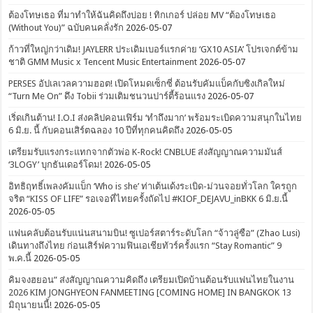
ต้องโทษเธอ ที่มาทำให้ฉันคิดถึงบ่อย ! ทิกเกอร์ ปล่อย MV “ต้องโทษเธอ
(Without You)” ฉบับคนคลั่งรัก
2026-05-07
ก้าวที่ใหญ่กว่าเดิม! JAYLERR ประเดิมเบอร์แรกค่าย ‘GX10 ASIA’ โปรเจกต์ข้าม
ชาติ GMM Music x Tencent Music Entertainment
2026-05-07
PERSES อัปเลเวลความฮอต! เปิดโหมดเซ็กซี่ ต้อนรับคัมแบ็คกับซิงเกิลใหม่
“Turn Me On” ดึง Tobii ร่วมเติมชนวนปาร์ตี้ร้อนแรง
2026-05-07
เริ่ดเกินต้าน! I.O.I ส่งคลิปคอนเฟิร์ม ‘ทำถึงมาก’ พร้อมระเบิดความสนุกในไทย
6 มิ.ย. นี้ กับคอนเสิร์ตฉลอง 10 ปีที่ทุกคนคิดถึง
2026-05-05
เตรียมรับแรงกระแทกจากตัวพ่อ K-Rock! CNBLUE ส่งสัญญาณความมันส์
‘3LOGY’ บุกธันเดอร์โดม!
2026-05-05
อิทธิฤทธิ์เพลงคัมแบ็ก ‘Who is she’ ท่าเต้นเด้งระเบิด-ม่วนจอยทั่วโลก ใครถูก
จริต “KISS OF LIFE” รอเจอที่ไทยครั้งถัดไป #KIOF_DEJAVU_inBKK 6 มิ.ย.นี้
2026-05-05
แฟนคลับต้อนรับแน่นสนามบิน! ซูเปอร์สตาร์ระดับโลก “จ้าวลู่ซือ” (Zhao Lusi)
เดินทางถึงไทย ก่อนเสิร์ฟความฟินเอเชียทัวร์ครั้งแรก “Stay Romantic” 9
พ.ค.นี้
2026-05-05
คิมจงฮยอน” ส่งสัญญาณความคิดถึง เตรียมเปิดบ้านต้อนรับแฟนไทยในงาน
2026 KIM JONGHYEON FANMEETING [COMING HOME] IN BANGKOK 13
มิถุนายนนี้!
2026-05-05