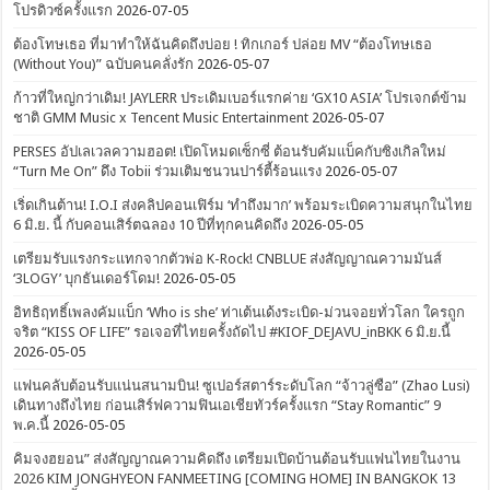
โปรดิวซ์ครั้งแรก
2026-07-05
ต้องโทษเธอ ที่มาทำให้ฉันคิดถึงบ่อย ! ทิกเกอร์ ปล่อย MV “ต้องโทษเธอ
(Without You)” ฉบับคนคลั่งรัก
2026-05-07
ก้าวที่ใหญ่กว่าเดิม! JAYLERR ประเดิมเบอร์แรกค่าย ‘GX10 ASIA’ โปรเจกต์ข้าม
ชาติ GMM Music x Tencent Music Entertainment
2026-05-07
PERSES อัปเลเวลความฮอต! เปิดโหมดเซ็กซี่ ต้อนรับคัมแบ็คกับซิงเกิลใหม่
“Turn Me On” ดึง Tobii ร่วมเติมชนวนปาร์ตี้ร้อนแรง
2026-05-07
เริ่ดเกินต้าน! I.O.I ส่งคลิปคอนเฟิร์ม ‘ทำถึงมาก’ พร้อมระเบิดความสนุกในไทย
6 มิ.ย. นี้ กับคอนเสิร์ตฉลอง 10 ปีที่ทุกคนคิดถึง
2026-05-05
เตรียมรับแรงกระแทกจากตัวพ่อ K-Rock! CNBLUE ส่งสัญญาณความมันส์
‘3LOGY’ บุกธันเดอร์โดม!
2026-05-05
อิทธิฤทธิ์เพลงคัมแบ็ก ‘Who is she’ ท่าเต้นเด้งระเบิด-ม่วนจอยทั่วโลก ใครถูก
จริต “KISS OF LIFE” รอเจอที่ไทยครั้งถัดไป #KIOF_DEJAVU_inBKK 6 มิ.ย.นี้
2026-05-05
แฟนคลับต้อนรับแน่นสนามบิน! ซูเปอร์สตาร์ระดับโลก “จ้าวลู่ซือ” (Zhao Lusi)
เดินทางถึงไทย ก่อนเสิร์ฟความฟินเอเชียทัวร์ครั้งแรก “Stay Romantic” 9
พ.ค.นี้
2026-05-05
คิมจงฮยอน” ส่งสัญญาณความคิดถึง เตรียมเปิดบ้านต้อนรับแฟนไทยในงาน
2026 KIM JONGHYEON FANMEETING [COMING HOME] IN BANGKOK 13