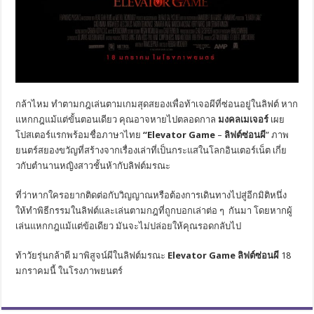
กล้าไหม
ทำตามกฎ
เล่นตามเกม
สุ
ดสยอง
เพื่อท้าเจอผีที่ซ่อนอยู่
ใน
ลิฟต์
หาก
แหกกฎแม้แต่
ขั้นตอน
เ
ดียว คุณอาจหายไปตลอดกา
ล
มงคลเมเจอร์
เผย
โปสเตอร์แรกพร้อมชื่
อภาษาไทย
“Elevator Game
–
ลิฟต์ซ่อนผี
”
ภาพ
ยนตร์
สย
องขวัญ
ที่
สร้างจาก
เรื่องเล่าที่
เป็นกระแสในโลกอินเตอร์เน็ต
เกี่
ย
วกับ
ตำนานหญิงสาวชั้นห้ากับลิ
ฟต์มรณะ
ที่ว่าหากใครอยากติดต่อกับวิ
ญญาณหรือต้องการเดินทางไปสู่อี
กมิติหนึ่ง
ให้ทำพิธีกรรมในลิฟต์และเล่
นตามกฎที่ถูกบอกเล่าต่อ ๆ กันมา
โดยหากผู้
เล่นแหกกฎแม้แต่
ข้อเดียว มันจะไม่ปล่อยให้คุณรอดกลับไป
ท้าวัยรุ่นกล้าดี มาพิสูจน์ผีในลิฟต์มรณะ
Elevato
r Game
ลิฟต์ซ่อนผี
18
มกราคมนี้ ในโรงภาพยนตร์