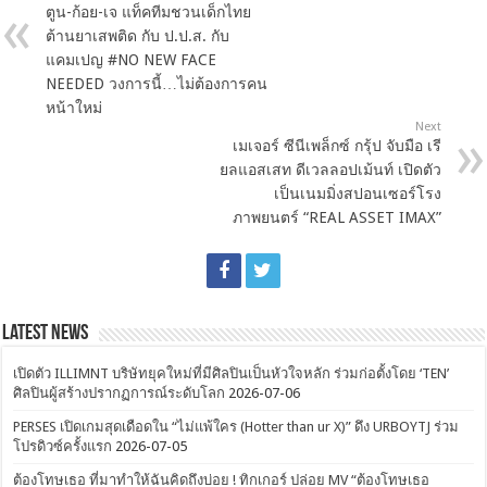
ตูน-ก้อย-เจ แท็คทีมชวนเด็กไทย
ต้านยาเสพติด กับ ป.ป.ส. กับ
แคมเปญ #NO NEW FACE
NEEDED วงการนี้…ไม่ต้องการคน
หน้าใหม่
Next
เมเจอร์ ซีนีเพล็กซ์ กรุ้ป จับมือ เรี
ยลแอสเสท ดีเวลลอปเม้นท์ เปิดตัว
เป็นเนมมิ่งสปอนเซอร์โรง
ภาพยนตร์ “REAL ASSET IMAX”
Latest News
เปิดตัว ILLIMNT บริษัทยุคใหม่ที่มีศิลปินเป็นหัวใจหลัก ร่วมก่อตั้งโดย ‘TEN’
ศิลปินผู้สร้างปรากฏการณ์ระดับโลก
2026-07-06
PERSES เปิดเกมสุดเดือดใน “ไม่แพ้ใคร (Hotter than ur X)” ดึง URBOYTJ ร่วม
โปรดิวซ์ครั้งแรก
2026-07-05
ต้องโทษเธอ ที่มาทำให้ฉันคิดถึงบ่อย ! ทิกเกอร์ ปล่อย MV “ต้องโทษเธอ