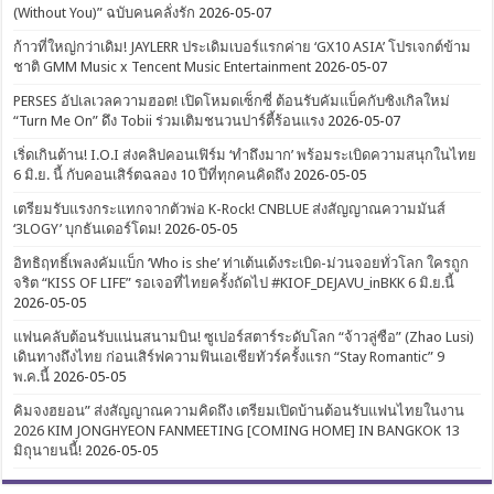
(Without You)” ฉบับคนคลั่งรัก
2026-05-07
ก้าวที่ใหญ่กว่าเดิม! JAYLERR ประเดิมเบอร์แรกค่าย ‘GX10 ASIA’ โปรเจกต์ข้าม
ชาติ GMM Music x Tencent Music Entertainment
2026-05-07
PERSES อัปเลเวลความฮอต! เปิดโหมดเซ็กซี่ ต้อนรับคัมแบ็คกับซิงเกิลใหม่
“Turn Me On” ดึง Tobii ร่วมเติมชนวนปาร์ตี้ร้อนแรง
2026-05-07
เริ่ดเกินต้าน! I.O.I ส่งคลิปคอนเฟิร์ม ‘ทำถึงมาก’ พร้อมระเบิดความสนุกในไทย
6 มิ.ย. นี้ กับคอนเสิร์ตฉลอง 10 ปีที่ทุกคนคิดถึง
2026-05-05
เตรียมรับแรงกระแทกจากตัวพ่อ K-Rock! CNBLUE ส่งสัญญาณความมันส์
‘3LOGY’ บุกธันเดอร์โดม!
2026-05-05
อิทธิฤทธิ์เพลงคัมแบ็ก ‘Who is she’ ท่าเต้นเด้งระเบิด-ม่วนจอยทั่วโลก ใครถูก
จริต “KISS OF LIFE” รอเจอที่ไทยครั้งถัดไป #KIOF_DEJAVU_inBKK 6 มิ.ย.นี้
2026-05-05
แฟนคลับต้อนรับแน่นสนามบิน! ซูเปอร์สตาร์ระดับโลก “จ้าวลู่ซือ” (Zhao Lusi)
เดินทางถึงไทย ก่อนเสิร์ฟความฟินเอเชียทัวร์ครั้งแรก “Stay Romantic” 9
พ.ค.นี้
2026-05-05
คิมจงฮยอน” ส่งสัญญาณความคิดถึง เตรียมเปิดบ้านต้อนรับแฟนไทยในงาน
2026 KIM JONGHYEON FANMEETING [COMING HOME] IN BANGKOK 13
มิถุนายนนี้!
2026-05-05