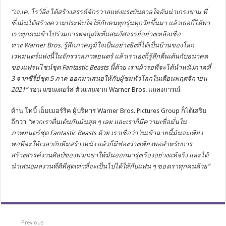
“เจ.เค. โรว์ลิ่ง ได้สร้างสรรค์จักรวาลแห่งแรงบันดาลใจอันน่าเกรงขาม ที่
ซึ่งมันได้สร้างความประทับใจให้กับคนทุกรุ่นทุกวัยขึ้นมา แล้วเธอก็ได้พา
เราทุกคนเข้าไปร่วมการผจญภัยที่แสนอัศจรรย์อย่างเหลือเชื่อ
ทาง
Warner Bros. รู้สึกภาคภูมิใจเป็นอย่างยิ่งที่ได้เป็นบ้านของโลก
เวทมนตร์แห่งนี้ในจักรวาลภาพยนตร์ แล้วเราเองก็รู้สึกตื่นเต้นกับอนาคต
ของแฟรนไชน์ชุด Fantastic Beasts นี้ด้วย เราเฝ้ารอที่จะได้นำหนังภาคที่
3 จากซีรี่ย์ชุด 5 ภาค ออกมาเสนอให้กับผู้ชมทั่วโลกในเดือนพฤศจิกายน
2021”
รอน แซนเดอร์ส ตัวแทนจาก Warner Bros. แถลงการณ์
ด้าน โทบี้ เอ็มเมอร์ริค ผู้บริหาร Warner Bros. Pictures Group ก็ได้เสริม
อีกว่า
“พวกเราตื่นเต้นกับมันสุด ๆ เลย และเราก็มีความเชื่อมั่นใน
ภาพยนตร์ชุด
Fantastic Beasts ด้วย เราเชื่อว่าวันเข้าฉายนี้มันจะเพียง
พอที่จะให้เวลากับทีมสร้างหนัง แล้วก็มีช่องว่างเพียงพอสำหรับการ
สร้างสรรค์งานศิลป์ของพวกเขาให้มันออกมารุ่งเรืองอย่างแท้จริง และได้
นำเสนอผลงานที่ดีที่สุดเท่าที่จะเป็นไปได้ให้กับแฟน ๆ ของเราทุกคนด้วย”
Previous