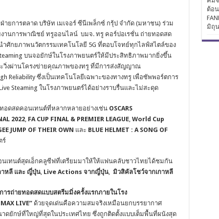
คิมจ
ต้อ
FAN
่ายการตลาด บริษัท เมเจอร์ ซีนีเพล็กซ์ กรุ้ป จำกัด (มหาชน) ร่วม
มิถุ
งานการพาณิชย์ ทรูออนไลน์ บมจ. ทรู คอร์ปอเรชั่น ถ่ายทอดสด
ลก นำศักยภาพนวัตกรรมเทคโนโลยี 5G ที่ตอบโจทย์ทุกไลฟ์สไตล์ของ
Steaming บนจอยักษ์ในโรงภาพยนตร์ให้มีประสิทธิภาพมากยิ่งขึ้น
ดจะวิ่งผ่านโครงข่ายคุณภาพของทรู ที่มีการส่งสัญญาณ
h Reliability ซึ่งเป็นเทคโนโลยีเฉพาะของทางทรู เพื่อซัพพอร์ตการ
 Live Steaming ในโรงภาพยนตร์ได้อย่างราบรื่นและไม่สะดุด
ทอดสดคอนเทนต์ที่หลากหลายอย่างเช่น
OSCARS
NAL 2022
,
FA CUP FINAL & PREMIER LEAGUE
,
World Cup
EE JUMP OF THEIR OWN
และ
BLUE HELMET : A SONG OF
ร์
รรคอนเทนต์สุดเอ็กคลูซีฟที่เตรียมมาให้ให้แฟนคลับชาวไทยได้ชมกัน
หลี และ ญี่ปุ่น
,
Live Actions จากญี่ปุ่น
,
มิวสิคัลโชว์จากเกาหลี
ับการถ่ายทอดสดแบบสตรีมมิ่งครั้งแรกภายในโรง
 “IMAX LIVE”
ด้วยจุดเด่นคือความสมจริงเหมือนยกบรรยากาศ
ษ์ที่ใหญ่ที่สุดในประเทศไทย ซึ่งถูกติดตั้งแบบเต็มพื้นที่ผนังสุด