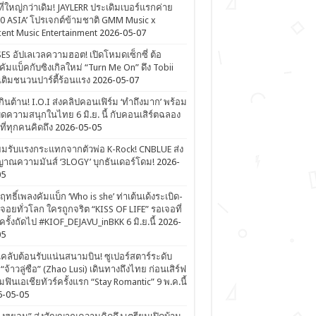
ที่ใหญ่กว่าเดิม! JAYLERR ประเดิมเบอร์แรกค่าย
0 ASIA’ โปรเจกต์ข้ามชาติ GMM Music x
ent Music Entertainment
2026-05-07
ES อัปเลเวลความฮอต! เปิดโหมดเซ็กซี่ ต้อ
คัมแบ็คกับซิงเกิลใหม่ “Turn Me On” ดึง Tobii
เติมชนวนปาร์ตี้ร้อนแรง
2026-05-07
ดเกินต้าน! I.O.I ส่งคลิปคอนเฟิร์ม ‘ทำถึงมาก’ พร้อม
ิดความสนุกในไทย 6 มิ.ย. นี้ กับคอนเสิร์ตฉลอง
ีที่ทุกคนคิดถึง
2026-05-05
ยมรับแรงกระแทกจากตัวพ่อ K-Rock! CNBLUE ส่ง
าณความมันส์ ‘3LOGY’ บุกธันเดอร์โดม!
2026-
05
ิฤทธิ์เพลงคัมแบ็ก ‘Who is she’ ท่าเต้นเด้งระเบิด-
จอยทั่วโลก ใครถูกจริต “KISS OF LIFE” รอเจอที่
รั้งถัดไป #KIOF_DEJAVU_inBKK 6 มิ.ย.นี้
2026-
05
ลับต้อนรับแน่นสนามบิน! ซูเปอร์สตาร์ระดับ
“จ้าวลู่ซือ” (Zhao Lusi) เดินทางถึงไทย ก่อนเสิร์ฟ
ฟินเอเชียทัวร์ครั้งแรก “Stay Romantic” 9 พ.ค.นี้
6-05-05