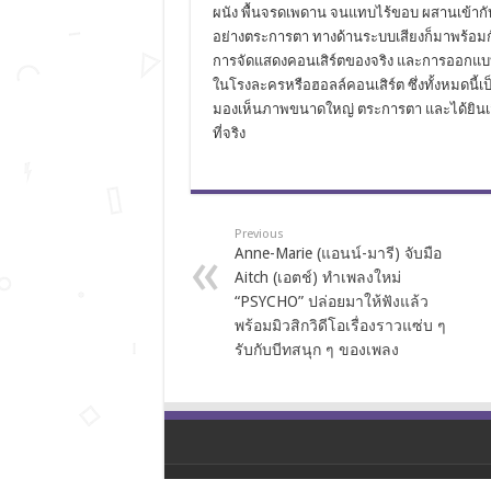
ผนัง พื้นจรดเพดาน จนแทบไร้ขอบ ผสานเข้ากั
อย่างตระการตา ทางด้านระบบเสียงก็มาพร้อมกั
การจัดแสดงคอนเสิร์ตของจริง และการออกแบบจ
ในโรงละครหรือฮอลล์คอนเสิร์ต ซึ่งทั้งหมดนี้
มองเห็นภาพขนาดใหญ่ ตระการตา และได้ยินเส
ที่จริง
Previous
Anne-Marie (แอนน์-มารี) จับมือ
Aitch (เอตช์) ทำเพลงใหม่
“PSYCHO” ปล่อยมาให้ฟังแล้ว
พร้อมมิวสิกวิดีโอเรื่องราวแซ่บ ๆ
รับกับบีทสนุก ๆ ของเพลง