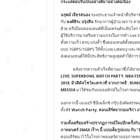
กระแสตอบรับเป็นอย่างดีมาอย่างต่อเนื่อง
นรุตม์ เจียรสนอง
รองประธานเจ้าหน้าที่บริหารฝ
กับ
พงศ์สิระ ปรุงสิน
รักษาการผู้อำนวยการ สาย
ด้วย พรีเมี่ยมคอนเทนต์ที่เป็นเทรนด์ระดับโ
ผู้ใช้บริการมาเสริมความแกร่งในการทำ Live 
ทั้งความเร็ว ครบ แรงล้ำ ซึ่งคอนเทนต์ทั้งหม
แบบ 1GBPS/1GBPS ให้ทั้ง Low Latency และ Hig
ส่งคอนเทนต์ให้มีประสิทธิภาพสูงสุดทำให้การ
หลังจากความสำเร็จที่ผ่านมาซึ่งได้ถ่าย
LIVE
,
SUPERBOWL WATCH PARTY
,
NBA FI
2018
,
มิวสิคัลโชว์ละครเวที จากเกาหลี :
BUNG
MESSIA
มาให้ชมกันบนจอยักษ์ในโรงภาพยนต
นอกจากนี้ เมเจอร์ ซีนีเพล็กซ์ กรุ้ป ยังคัดส
ทั้ง
F1 Watch Party
,
คอนเสิร์ตจากอเมริกา เกา
รวมทั้งเตรียมสร้างปรากฏการณ์ใหม่อีกครั้งก
ภาพยนตร์
IMAX เร็วๆ นี้ แบบเต็มรูปแบบ กับ
คอนเสิร์ตมาไว้ในโรงภาพยนตร์ผ่านจอภาพขนาดยัก