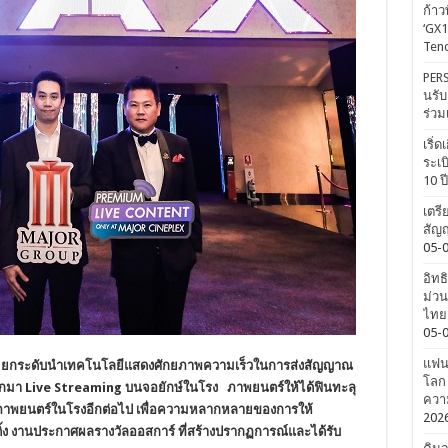
ก้าว
‘GX1
Tenc
PERS
นรับ
ร่วม
เริ่
ระเบ
10 ป
เตรี
สัญญ
05-
อิทธ
ม่วน
ไทยค
05-
แฟนค
อเรชั่น ยกระดับนำเทคโนโลยีแสดงศักยภาพความเร็วในการส่งสัญญาณ
โลก 
ลกมา
Live Streaming บนจอยักษ์ในโรง ภาพยนตร์ให้ได้ฟินทะลุ
ความ
ยภาพยนตร์ในโรงอีกต่อไป
เพื่อความหลากหลายของการให้
202
ทติ้ง งานประกาศผลรางวัลออสการ์ ที่สร้างปรากฏการณ์และได้รับ