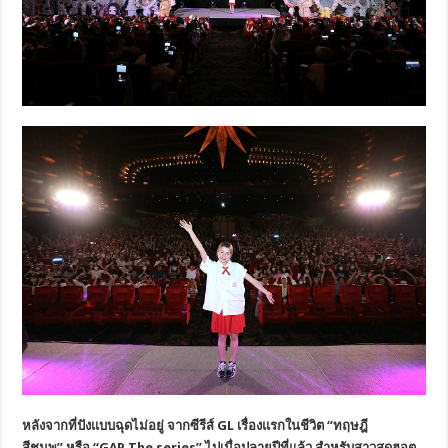
หลังจากที่ปังแบบฉุดไม่อยู่
จากซีรีส์
GL
เรื่องแรกในชีวิต
“
ทฤษฎี
สีชมพู
”
หรือ
“
GAP The series
”
ไปเมื่อปลายปีที่แล้ว
สำหรับสาวสุดฮอต