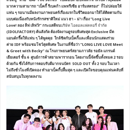
มากความสามารถ
“
เบ็คกี้
รีเบคก้า
แพทรีเซีย
อาร์มสตรอง
”
ก็ไม่ปล่อยให้
แฟน
ๆ
รอนานมีผลงานภาพยนตร์เรื่องแรกในชีวิตออกมาให้ได้ติดตามกัน
แบบต่อเนื่องกับหนังรักรสชาติใหม่
แนว
ฮา
–
ม่า
เรื่อง
“
Long Live
Love!
ลอง
ลีฟ
เลิฟว์
!
”
กระแสดีจน
บริษัท ไอดอลแฟคทอรี่ จำกัด
(IDOLFACTORY)
ต้นสังกัด
ต้องจัดงานดูรอบพิเศษสุด
Exclusive
มีต
แอนด์กรี๊ดให้แฟน
ๆ
ได้พูดคุย
ใกล้ชิดกับเบ็คกี้และเพื่อนนักแสดงร่วม
ค่าย
IDF
พร้อมชมโชว์สุดพิเศษ
ในงานที่ชื่อว่า
“
LONG LIVE LOVE Meet
& Greet with Becky
”
ณ
โรงภาพยนตร์สยามภาวลัย
รอยัล
แกรนด์
เธียเตอร์
ชั้น
6
ศูนย์การค้าสยามพารากอน
โดยงานนี้จัดขึ้นทั้งหมด
2
รอบ
ด้วยกัน
ซึ่งได้รับการตอบรับดีมากจนบัตร
SOLD OUT
ทั้ง
2
รอบ
ในเวลา
ไม่ถึงชั่วโมงที่เปิดจอง
ทำเอาเบ็คกี้ปลื้มสุด
ๆ
และเปิดใจขอบคุณแฟนคลับที่
สนับสนุนในทุกผลงาน