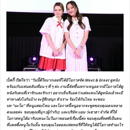
เบ็คกี้ เปิดใจว่า
“
วันนี้ดีใจมากเลยที่ได้มีโอกาสจัด
Meet & Greet
ดูหนัง
พร้อมกับแฟนคลับเพื่อน
ๆ
พี่
ๆ
ค่ะ
งานนี้จัดขึ้นเพราะหนูอยากมีโอกาสได้ดู
หนังกับคนที่เรารักและ
รัก
เรา
อยากเห็นรีแอคว่าแต่ละคนได้ดูหนังแล้วจะมี
ท่าทางยังไงกันบ้าง
จะรู้สึกสนุก
หัวเราะ
ร้องไห้กันไหม
จะชอบ
บท
“
นะโม
”
ที่หนูแสดงไหม
และโอกาสนี้หนูอยากจะพูดขอบคุณคนหลาย
คนเลยค่ะ
ขอบคุณพี่มุก
(
ผู้กำกับ
)
และบริษัท
แอม
ว่ะฮาฮา
จำกัด
ที่ให้
โอกาสหนูได้มารับบทนะโมในภาพยนตร์เรื่องนี้ค่ะ
ขอบคุณพี่ทศที่เป็นคน
ที่แคสติ้งหนูในวันนั้น
ขอบคุณไอดอลแฟคทอรี่ที่ให้หนูได้มีโอกาสทำอะไร