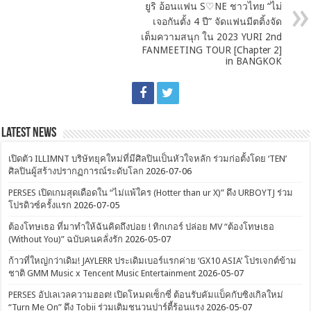
ยูริ อ้อนแฟน S♡NE ชาวไทย “ไม่
เจอกันตั้ง 4 ปี” จัดแฟนมีตติ้งจัด
เต็มความสนุก ใน 2023 YURI 2nd
FANMEETING TOUR [Chapter 2]
in BANGKOK
Latest News
เปิดตัว ILLIMNT บริษัทยุคใหม่ที่มีศิลปินเป็นหัวใจหลัก ร่วมก่อตั้งโดย ‘TEN’
ศิลปินผู้สร้างปรากฏการณ์ระดับโลก
2026-07-06
PERSES เปิดเกมสุดเดือดใน “ไม่แพ้ใคร (Hotter than ur X)” ดึง URBOYTJ ร่วม
โปรดิวซ์ครั้งแรก
2026-07-05
ต้องโทษเธอ ที่มาทำให้ฉันคิดถึงบ่อย ! ทิกเกอร์ ปล่อย MV “ต้องโทษเธอ
(Without You)” ฉบับคนคลั่งรัก
2026-05-07
ก้าวที่ใหญ่กว่าเดิม! JAYLERR ประเดิมเบอร์แรกค่าย ‘GX10 ASIA’ โปรเจกต์ข้าม
ชาติ GMM Music x Tencent Music Entertainment
2026-05-07
PERSES อัปเลเวลความฮอต! เปิดโหมดเซ็กซี่ ต้อนรับคัมแบ็คกับซิงเกิลใหม่
“Turn Me On” ดึง Tobii ร่วมเติมชนวนปาร์ตี้ร้อนแรง
2026-05-07