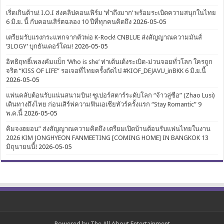
เริ่ดเกินต้าน! I.O.I ส่งคลิปคอนเฟิร์ม ‘ทำถึงมาก’ พร้อมระเบิดความสนุกในไทย
6 มิ.ย. นี้ กับคอนเสิร์ตฉลอง 10 ปีที่ทุกคนคิดถึง
2026-05-05
เตรียมรับแรงกระแทกจากตัวพ่อ K-Rock! CNBLUE ส่งสัญญาณความมันส์
‘3LOGY’ บุกธันเดอร์โดม!
2026-05-05
อิทธิฤทธิ์เพลงคัมแบ็ก ‘Who is she’ ท่าเต้นเด้งระเบิด-ม่วนจอยทั่วโลก ใครถูก
จริต “KISS OF LIFE” รอเจอที่ไทยครั้งถัดไป #KIOF_DEJAVU_inBKK 6 มิ.ย.นี้
2026-05-05
แฟนคลับต้อนรับแน่นสนามบิน! ซูเปอร์สตาร์ระดับโลก “จ้าวลู่ซือ” (Zhao Lusi)
เดินทางถึงไทย ก่อนเสิร์ฟความฟินเอเชียทัวร์ครั้งแรก “Stay Romantic” 9
พ.ค.นี้
2026-05-05
คิมจงฮยอน” ส่งสัญญาณความคิดถึง เตรียมเปิดบ้านต้อนรับแฟนไทยในงาน
2026 KIM JONGHYEON FANMEETING [COMING HOME] IN BANGKOK 13
มิถุนายนนี้!
2026-05-05
Powered by
The All About Entertainment