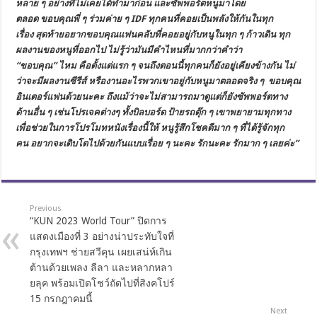
หลาย
ๆ
อย่างที่ไม่เคยได้ทำมาก่อน
และซัพพอร์ตหนูมาโดย
ตลอด
ขอบคุณพี่
ๆ
ร่วมค่าย
ๆ
IDF
ทุกคนที่คอยเป็นพลังให้กันในทุก
เรื่อง
สุดท้ายอยากขอบคุณแฟนคลับที่คอยอยู่กับหนูในทุก
ๆ
ก้าวเดิน
ทุก
ผลงานของหนูที่ออกไป
ไม่รู้ว่ามันมีคำไหนที่มากกว่าคำว่า
“
ขอบคุณ
”
ไหม
คือตั้งแต่แรก
ๆ
จนถึงตอนนี้ทุกคนก็ยังอยู่เคียงข้างกัน
ไม่
ว่าจะมีผลงานซีรีส์
หรืองานอะไรพวกเขาอยู่กับหนูมาตลอดจริง
ๆ
ขอบคุณ
อินเตอร์แฟนด้วยนะคะ
ถึงแม้ว่าจะไม่สามารถมาดูแต่ก็ยังซัพพอร์ตทาง
ด้านอื่น
ๆ
เช่นโปรเจคต่างๆ
ทั้งบิลบอร์ด
ป้ายรถตุ๊ก
ๆ
เขาพยายามทุกทาง
เพื่อช่วยในการโปรโมทหนังเรื่องนี้ให้
หนูรู้สึกโชคดีมาก
ๆ
ที่ได้รู้จักทุก
คน
อยากจะเติบโตไปด้วยกันแบบเรื่อย
ๆ
นะคะ
รักนะคะ
รักมาก
ๆ
เลยค่ะ
”
Previous
“KUN 2023 World Tour” ปิดการ
แสดงเมืองที่ 3 อย่างน่าประทับใจที่
กรุงเทพฯ ช่ายสวีคุน เผยเสน่ห์เกิน
ต้านด้วยเพลง ลีลา และหลากหลา
ยลุค พร้อมเปิดโชว์ถัดไปที่สิงคโปร์
15 กรกฎาคมนี้
Next