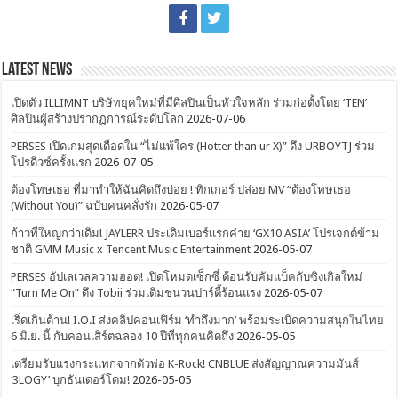
Latest News
เปิดตัว ILLIMNT บริษัทยุคใหม่ที่มีศิลปินเป็นหัวใจหลัก ร่วมก่อตั้งโดย ‘TEN’
ศิลปินผู้สร้างปรากฏการณ์ระดับโลก
2026-07-06
PERSES เปิดเกมสุดเดือดใน “ไม่แพ้ใคร (Hotter than ur X)” ดึง URBOYTJ ร่วม
โปรดิวซ์ครั้งแรก
2026-07-05
ต้องโทษเธอ ที่มาทำให้ฉันคิดถึงบ่อย ! ทิกเกอร์ ปล่อย MV “ต้องโทษเธอ
(Without You)” ฉบับคนคลั่งรัก
2026-05-07
ก้าวที่ใหญ่กว่าเดิม! JAYLERR ประเดิมเบอร์แรกค่าย ‘GX10 ASIA’ โปรเจกต์ข้าม
ชาติ GMM Music x Tencent Music Entertainment
2026-05-07
PERSES อัปเลเวลความฮอต! เปิดโหมดเซ็กซี่ ต้อนรับคัมแบ็คกับซิงเกิลใหม่
“Turn Me On” ดึง Tobii ร่วมเติมชนวนปาร์ตี้ร้อนแรง
2026-05-07
เริ่ดเกินต้าน! I.O.I ส่งคลิปคอนเฟิร์ม ‘ทำถึงมาก’ พร้อมระเบิดความสนุกในไทย
6 มิ.ย. นี้ กับคอนเสิร์ตฉลอง 10 ปีที่ทุกคนคิดถึง
2026-05-05
เตรียมรับแรงกระแทกจากตัวพ่อ K-Rock! CNBLUE ส่งสัญญาณความมันส์
‘3LOGY’ บุกธันเดอร์โดม!
2026-05-05