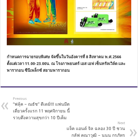
กำหนดการฉายรอบพิเศษ จัดขึ้นในวันอังคารที่ 8 สิงหาคม พ.ศ.2566
ตั้งแต่เวลา 11.00-23.00น. ณ โรงภาพยนตร์ เอส เอฟ เซ็นทรัลเวิล์ด และ
พารากอน ซีนีเพล็กซ์ สยามพารากอน
Previous
“ฟลุ้ค – ณธัช” ดีเดย์!!! แฟนมีต
เดี่ยวครั้งแรก 11 พฤศจิกายน นี้
รวบตึงความสุขกว่า 10 ปีเต็ม
Next
แจ็ค แอนด์ จิล ฉลอง 30 ปี ชวน
กลัฟ คณาวุฒิ – นนน กรภัทร