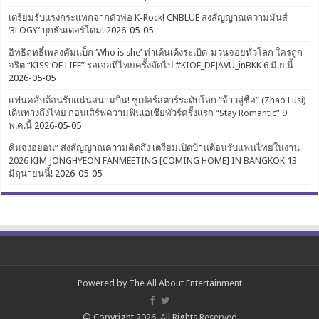
เตรียมรับแรงกระแทกจากตัวพ่อ K-Rock! CNBLUE ส่งสัญญาณความมันส์
‘3LOGY’ บุกธันเดอร์โดม!
2026-05-05
อิทธิฤทธิ์เพลงคัมแบ็ก ‘Who is she’ ท่าเต้นเด้งระเบิด-ม่วนจอยทั่วโลก ใครถูก
จริต “KISS OF LIFE” รอเจอที่ไทยครั้งถัดไป #KIOF_DEJAVU_inBKK 6 มิ.ย.นี้
2026-05-05
แฟนคลับต้อนรับแน่นสนามบิน! ซูเปอร์สตาร์ระดับโลก “จ้าวลู่ซือ” (Zhao Lusi)
เดินทางถึงไทย ก่อนเสิร์ฟความฟินเอเชียทัวร์ครั้งแรก “Stay Romantic” 9
พ.ค.นี้
2026-05-05
คิมจงฮยอน” ส่งสัญญาณความคิดถึง เตรียมเปิดบ้านต้อนรับแฟนไทยในงาน
2026 KIM JONGHYEON FANMEETING [COMING HOME] IN BANGKOK 13
มิถุนายนนี้!
2026-05-05
Powered by
The All About Entertainment
© Copyright 2026, All Rights Reserved