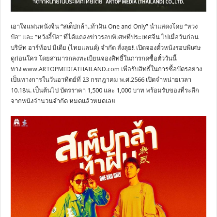
เอาใจแฟนหนังจีน “สเต็ปกล้า..ท้าฝัน One and Only” นำแสดงโดย “หวง
ป๋อ” และ “หวังอี้ป๋อ” ที่ได้แถลงข่าวรอบพิเศษที่
ประเทศจีน ไปเมื่อวันก่อน
บริษัท อาร์ท้อป มีเดีย (ไทยแลนด์) จำกัด สั่งลุย!! เปิดจองตั๋วหนังรอบพิเศษ
ดูก่
อนใคร โดยสามารถลงทะเบียนจองสิทธิ์
ในการกดซื้อตั๋ววันนี้
ทาง
www.ARTOPMEDIATHAILAND.com
เพื่อรับสิทธิ์ในการซื้อบัตรอย่
าง
เป็นทางการในวันอาทิตย์ที่ 23 กรกฎาคม พ.ศ.2566 เปิดจำหน่ายเวลา
10.18น. เป็นต้นไป บัตรราคา 1,500 และ 1,000 บาท พร้อมรับของที่ระลึก
จากหนั
งจำนวนจำกัด หมดแล้วหมดเลย