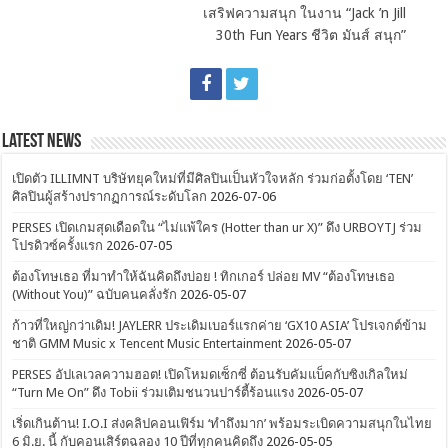
เสริฟความสนุก ในงาน “Jack ’n Jill
30th Fun Years ชีวิต มันส์ สนุก”
Latest News
เปิดตัว ILLIMNT บริษัทยุคใหม่ที่มีศิลปินเป็นหัวใจหลัก ร่วมก่อตั้งโดย ‘TEN’
ศิลปินผู้สร้างปรากฏการณ์ระดับโลก
2026-07-06
PERSES เปิดเกมสุดเดือดใน “ไม่แพ้ใคร (Hotter than ur X)” ดึง URBOYTJ ร่วม
โปรดิวซ์ครั้งแรก
2026-07-05
ต้องโทษเธอ ที่มาทำให้ฉันคิดถึงบ่อย ! ทิกเกอร์ ปล่อย MV “ต้องโทษเธอ
(Without You)” ฉบับคนคลั่งรัก
2026-05-07
ก้าวที่ใหญ่กว่าเดิม! JAYLERR ประเดิมเบอร์แรกค่าย ‘GX10 ASIA’ โปรเจกต์ข้าม
ชาติ GMM Music x Tencent Music Entertainment
2026-05-07
PERSES อัปเลเวลความฮอต! เปิดโหมดเซ็กซี่ ต้อนรับคัมแบ็คกับซิงเกิลใหม่
“Turn Me On” ดึง Tobii ร่วมเติมชนวนปาร์ตี้ร้อนแรง
2026-05-07
เริ่ดเกินต้าน! I.O.I ส่งคลิปคอนเฟิร์ม ‘ทำถึงมาก’ พร้อมระเบิดความสนุกในไทย
6 มิ.ย. นี้ กับคอนเสิร์ตฉลอง 10 ปีที่ทุกคนคิดถึง
2026-05-05