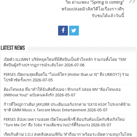
วิด ผ่านเพลง “Spring is coming”
พร้อมปล่อยมิวสิควิดีโอเรื่องราวดีๆ
รับชมได้แล้ววันนี้
Latest News
เปิดตัว ILLIMNT บริษัทยุคใหม่ที่มีศิลปินเป็นหัวใจหลัก ร่วมก่อตั้งโดย ‘TEN’
ศิลปินผู้สร้างปรากฏการณ์ระดับโลก
2026-07-06
PERSES เปิดเกมสุดเดือดใน “ไม่แพ้ใคร (Hotter than ur X)” ดึง URBOYTJ ร่วม
โปรดิวซ์ครั้งแรก
2026-07-05
ต้องโทษเธอ ที่มาทำให้ฉันคิดถึงบ่อย ! ทิกเกอร์ ปล่อย MV “ต้องโทษเธอ
(Without You)” ฉบับคนคลั่งรัก
2026-05-07
ก้าวที่ใหญ่กว่าเดิม! JAYLERR ประเดิมเบอร์แรกค่าย ‘GX10 ASIA’ โปรเจกต์ข้าม
ชาติ GMM Music x Tencent Music Entertainment
2026-05-07
PERSES อัปเลเวลความฮอต! เปิดโหมดเซ็กซี่ ต้อนรับคัมแบ็คกับซิงเกิลใหม่
“Turn Me On” ดึง Tobii ร่วมเติมชนวนปาร์ตี้ร้อนแรง
2026-05-07
เริ่ดเกินต้าน! I.O.I ส่งคลิปคอนเฟิร์ม ‘ทำถึงมาก’ พร้อมระเบิดความสนุกในไทย