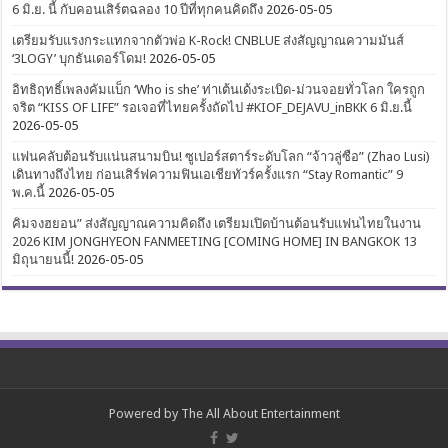
6 มิ.ย. นี้ กับคอนเสิร์ตฉลอง 10 ปีที่ทุกคนคิดถึง
2026-05-05
เตรียมรับแรงกระแทกจากตัวพ่อ K-Rock! CNBLUE ส่งสัญญาณความมันส์
‘3LOGY’ บุกธันเดอร์โดม!
2026-05-05
อิทธิฤทธิ์เพลงคัมแบ็ก ‘Who is she’ ท่าเต้นเด้งระเบิด-ม่วนจอยทั่วโลก ใครถูก
จริต “KISS OF LIFE” รอเจอที่ไทยครั้งถัดไป #KIOF_DEJAVU_inBKK 6 มิ.ย.นี้
2026-05-05
แฟนคลับต้อนรับแน่นสนามบิน! ซูเปอร์สตาร์ระดับโลก “จ้าวลู่ซือ” (Zhao Lusi)
เดินทางถึงไทย ก่อนเสิร์ฟความฟินเอเชียทัวร์ครั้งแรก “Stay Romantic” 9
พ.ค.นี้
2026-05-05
คิมจงฮยอน” ส่งสัญญาณความคิดถึง เตรียมเปิดบ้านต้อนรับแฟนไทยในงาน
2026 KIM JONGHYEON FANMEETING [COMING HOME] IN BANGKOK 13
มิถุนายนนี้!
2026-05-05
Powered by
The All About Entertainment