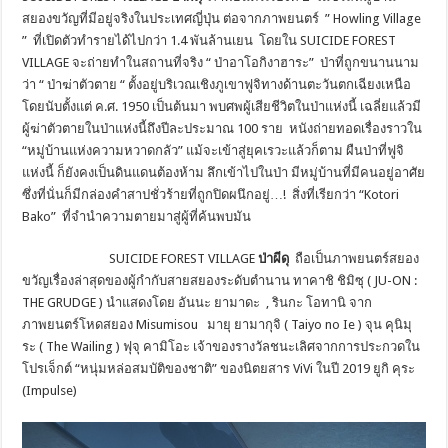
สยองขวัญที่มีอยู่จริงในประเทศญี่ปุ่น ต่อจากภาพยนตร์ ” Howling Village
” ที่เปิดตัวทำรายได้ไปกว่า 1.4 พันล้านเยน โดยใน SUICIDE FOREST
VILLAGE จะถ่ายทำในสถานที่จริง “ ป่าอาโอกิงาฮาระ” ป่าที่ถูกขนานนาม
ว่า “ ป่าฆ่าตัวตาย “ ตั้งอยู่บริเวณเชิงภูเขาฟูจิทางด้านตะวันตกเฉียงเหนือ
โดยนับตั้งแต่ ค.ศ. 1950 เป็นต้นมา พบศพผู้เสียชีวิตในป่าแห่งนี้ เฉลี่ยแล้วมี
ผู้ฆ่าตัวตายในป่าแห่งนี้ถึงปีละประมาณ 100 ราย หนังถ่ายทอดเรื่องราวใน
“หมู่บ้านแห่งความหวาดกลัว” แม้จะเข้าสู่ยุคเรวะแล้วก็ตาม ผืนป่าที่ฟูจิ
แห่งนี้ ก็ยังคงเป็นดินแดนต้องห้าม ลึกเข้าไปในป่า มีหมู่บ้านที่มีคนอยู่อาศัย
ซึ่งที่นั่นก็มีกล่องคำสาปชั่วร้ายที่ถูกปิดผนึกอยู่…! สิ่งที่เรียกว่า “Kotori
Bako” ที่จำนำความตายมาสู่ผู้ที่ค้นพบมัน
SUICIDE FOREST VILLAGE
ป่าผีดุ
ถือเป็นภาพยนตร์สยอง
ขวัญเรื่องล่าสุดของผู้กำกับสายสยองระดับตำนาน ทาคาชิ ชิมิซุ ( JU-ON :
THE GRUDGE ) นำแสดงโดย อันนะ ยามาดะ , รินกะ โอทานิ จาก
ภาพยนตร์โหดสยอง Misumisou มายุ ยามากุจิ ( Taiyo no Ie ) จุน คุนิมุ
ระ ( The Wailing ) ฟุจุ คามิโอะ เจ้าของรางวัลชนะเลิศจากการประกวดใน
โปรเจ็กต์ “หนุ่มหล่อสมบัติของชาติ” ของนิตยสาร ViVi ในปี 2019 ยูกิ คุระ
(Impulse)