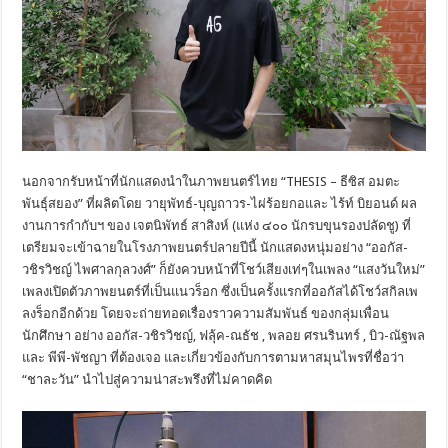
นอกจากรับหน้าที่นั
กแสดงนำในภาพยนตร์ไทย “THESIS – ธีซิส อมตะ
พันธุ์สยอง” ที่ผลิตโดย วายุพัทธ์-บุญถาวร-ไผ่ร้อยกอและ ไร้ท์ บิยอนด์ ผล
งานการกำกับฯ ของ เจตนิพัทธ์ สาสิงห์ (แห่ง ๔๐๐ นักรบขุนรองปลัดชู) ที่
เตรียมจะเข้
าฉายในโรงภาพยนตร์ปลายปีนี้ นักแสดงหนุ่มอย่าง “ออกัส-
วชิรวิชญ์ ไพศาลกุลวงศ์” ก็ยังควบหน้าที่โชว์เสียงเท่
ๆในเพลง “แสงวันใหม่”
เพลงเปิดตัวภาพยนตร์ที่เป็
นแนวร็อก ซึ่งเป็นครั้งแรกที่ออกัสได้
โชว์สกิลเพ
ลงร็อกอีกด้วย โดยจะถ่ายทอดเรื่องราวความสัมพั
นธ์ ของกลุ่มเพื่อน
นักศึกษา อย่าง ออกัส-วชิรวิชญ์, ฟลุ้ค-ณธัช , พลอย ศรนรินทร์ , บิว-ณัฐพล
และ พีพี-พัชญา ที่ต้องเจอ และเกี่ยวข้องกับการตามหาสมุ
นไพรที่ชื่อว่า
“ชาละวัน” นำไปสู่ความน่าสะพรึงที่ไม่
คาดคิด