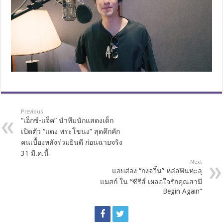
Previous
“เอ็กซ์-แจ็ค” นำทีมนักแสดงเด็ก
เปิดตัว “แดง พระโขนง” สุดคึกคัก
คนเบื้องหลังร่วมยินดี ก่อนฉายจริง
31 มี.ค.นี้
Next
แอบส่อง “กงจวิ้น” หล่อฟินทะลุ
แมสก์ ใน “ซีรีส์ เผลอใจรักคุณสามี
Begin Again”