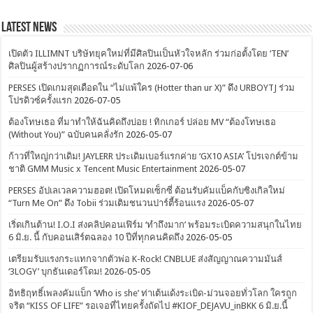
Latest News
เปิดตัว ILLIMNT บริษัทยุคใหม่ที่มีศิลปินเป็นหัวใจหลัก ร่วมก่อตั้งโดย ‘TEN’
ศิลปินผู้สร้างปรากฏการณ์ระดับโลก
2026-07-06
PERSES เปิดเกมสุดเดือดใน “ไม่แพ้ใคร (Hotter than ur X)” ดึง URBOYTJ ร่วม
โปรดิวซ์ครั้งแรก
2026-07-05
ต้องโทษเธอ ที่มาทำให้ฉันคิดถึงบ่อย ! ทิกเกอร์ ปล่อย MV “ต้องโทษเธอ
(Without You)” ฉบับคนคลั่งรัก
2026-05-07
ก้าวที่ใหญ่กว่าเดิม! JAYLERR ประเดิมเบอร์แรกค่าย ‘GX10 ASIA’ โปรเจกต์ข้าม
ชาติ GMM Music x Tencent Music Entertainment
2026-05-07
PERSES อัปเลเวลความฮอต! เปิดโหมดเซ็กซี่ ต้อนรับคัมแบ็คกับซิงเกิลใหม่
“Turn Me On” ดึง Tobii ร่วมเติมชนวนปาร์ตี้ร้อนแรง
2026-05-07
เริ่ดเกินต้าน! I.O.I ส่งคลิปคอนเฟิร์ม ‘ทำถึงมาก’ พร้อมระเบิดความสนุกในไทย
6 มิ.ย. นี้ กับคอนเสิร์ตฉลอง 10 ปีที่ทุกคนคิดถึง
2026-05-05
เตรียมรับแรงกระแทกจากตัวพ่อ K-Rock! CNBLUE ส่งสัญญาณความมันส์
‘3LOGY’ บุกธันเดอร์โดม!
2026-05-05
อิทธิฤทธิ์เพลงคัมแบ็ก ‘Who is she’ ท่าเต้นเด้งระเบิด-ม่วนจอยทั่วโลก ใครถูก
จริต “KISS OF LIFE” รอเจอที่ไทยครั้งถัดไป #KIOF_DEJAVU_inBKK 6 มิ.ย.นี้