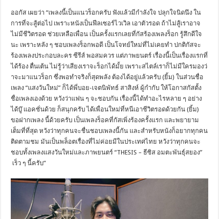
ออกัส เผยว่า “เพลงนี้เป็นแนวร็อกครับ ฟังแล้วมีกำลังใจ ปลุกใจนิดนึง ใน
การที่จะสู้ต่อไป เพราะหนังเป็นฟีลเซอร์ไวเวิล เอาตัวรอด ถ้าไม่สู้เราอาจ
ไม่มีชีวิตรอด ช่วยเหลือเพื่อน เป็นครั้งแรกเลยที่กัสร้
องเพลงร็อก รู้สึกดีใจ
นะ เพราะหลัง ๆ ชอบเพลงร็อกพอดี เป็นโจทย์ใหม่ที่ไม่เคยทำ ปกติกัสจะ
ร้องเพลงประกอบละคร ซีรีส์ พอสมควร แต่ภาพยนตร์ เรื่องนี้เป็นเรื่องแรกที่
ได้ร้
อง ตื่นเต้น ไม่รู้ว่าเสียงเราจะร็อกได้มั้ย เพราะสไตล์เราก็ไม่มีใครมองว่
าจะมาแนวร็อก ซึ่งพอทำจริงก็สุดพลัง ต้องได้อยู่แล้วครับ (ยิ้ม) ในส่วนชื่อ
เพลง “แสงวันใหม่” ก็ได้พี่บอย-เจตนิพัทธ์ สาสิงห์ ผู้กำกับ ให้โอกาสกัสตั้ง
ชื่อเพลงเองด้วย หวังว่าแฟน ๆ จะชอบกัน เรื่องนี้ได้ทำอะไรหลาย ๆ อย่าง
ได้บู๊ แอคชั่นด้วย ก็สนุกครับ ได้เพื่อนใหม่ที่หนีเอาชีวิ
ตรอดด้วยกัน (ยิ้ม)
ขอฝากเพลง นี้ด้วยครับ เป็นเพลงร็อคที่กัสเพิ่งร้องครั้
งแรก และพยายาม
เต็มที่ที่สุด หวังว่าทุกคนจะชื่นชอบเพลงนี้กั
น และสำหรับหนังก็อยากทุกคน
ติ
ดตามชม มันเป็นพล็อตเรื่องที่ไม่ค่อยมี
ในประเทศไทย หวังว่าทุกคนจะ
ชอบทั้งเพลงแสงวั
นใหม่และภาพยนตร์ “THESIS – ธีซิส อมตะพันธุ์สยอง”
เร็ว ๆ นี้ครับ”