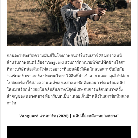
ก่อนจะไประเบิดความมันส์
ในโรงภาพยนตร์ในวันเสาร์ 25 มกราคมนี้
สำหรับภาพยนตร์เรื่อง “
Vanguard
แวนการ์ด หน่วยพิทักษ์ฟัดข้ามโลก”
ที่ทางบริษัทน้องใหม่ไฟแรงอย่าง “ทีแอนด์บี มีเดีย โกลบอลฯ” จับมือกับ
“วอร์เนอร์ บราเดอร์ส ประเทศไทย” ได้สิทธิ์นำเข้าฉาย และล่าสุดได้ปล่อย
โปสเตอร์มาให้
ส่องความเท่ห์ของเหล่าสมาชิกที
มแวนการ์ด พร้อมคลิป
ใหม่มาเรียกน้ำย่
อยในคลิปสัมภาษณ์สุดพิเศษ กับการพลิกบทบาทครั้ง
สำคัญของ หยางหยาง ที่มารับบทเป็น “เหลยเจิ้นอี่” หนึ่งในสมาชิกทีมแวน
การ์ด
Vanguard
แวนการ์ด (2020)
|
คลิปเบื้องหลัง “หยางหยาง”