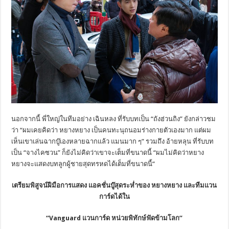
นอกจากนี้ พี่ใหญ่ในทีมอย่าง เฉินหลง ที่รับบทเป็น “ถังฮ่วนถิง” ยังกล่าวชม
ว่า “ผมเคยคิดว่า หยางหยาง เป็นคนทะนุถนอมร่างกายตัวเองมาก แต่ผม
เห็นเขาเล่นฉากบู๊
เองหลายฉากแล้ว แมนมาก ๆ” รวมถึง อ้ายหลุน ที่รับบท
เป็น “จางไคซวน” ก็ยังไม่คิดว่าเขาจะเต็มที่
ขนาดนี้ “ผมไม่คิดว่าหยาง
หยางจะแสดงบทลู
กผู้ชายสุดทรหดได้เต็มที่ขนาดนี้
“
เตรียมพิสูจน์ฝีมือการแสดง แอคชั่นบู๊สุดระห่ำของ หยางหยาง และทีมแวน
การ์ดได้ใน
“
Vanguard
แวนการ์ด หน่วยพิทักษ์ฟัดข้ามโลก”