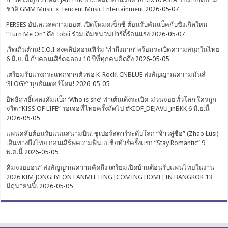
ชาติ GMM Music x Tencent Music Entertainment
2026-05-07
PERSES อัปเลเวลความฮอต! เปิดโหมดเซ็กซี่ ต้อนรับคัมแบ็คกับซิงเกิลใหม่
“Turn Me On” ดึง Tobii ร่วมเติมชนวนปาร์ตี้ร้อนแรง
2026-05-07
เริ่ดเกินต้าน! I.O.I ส่งคลิปคอนเฟิร์ม ‘ทำถึงมาก’ พร้อมระเบิดความสนุกในไทย
6 มิ.ย. นี้ กับคอนเสิร์ตฉลอง 10 ปีที่ทุกคนคิดถึง
2026-05-05
เตรียมรับแรงกระแทกจากตัวพ่อ K-Rock! CNBLUE ส่งสัญญาณความมันส์
‘3LOGY’ บุกธันเดอร์โดม!
2026-05-05
อิทธิฤทธิ์เพลงคัมแบ็ก ‘Who is she’ ท่าเต้นเด้งระเบิด-ม่วนจอยทั่วโลก ใครถูก
จริต “KISS OF LIFE” รอเจอที่ไทยครั้งถัดไป #KIOF_DEJAVU_inBKK 6 มิ.ย.นี้
2026-05-05
แฟนคลับต้อนรับแน่นสนามบิน! ซูเปอร์สตาร์ระดับโลก “จ้าวลู่ซือ” (Zhao Lusi)
เดินทางถึงไทย ก่อนเสิร์ฟความฟินเอเชียทัวร์ครั้งแรก “Stay Romantic” 9
พ.ค.นี้
2026-05-05
คิมจงฮยอน” ส่งสัญญาณความคิดถึง เตรียมเปิดบ้านต้อนรับแฟนไทยในงาน
2026 KIM JONGHYEON FANMEETING [COMING HOME] IN BANGKOK 13
มิถุนายนนี้!
2026-05-05