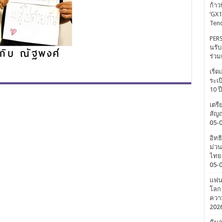
ก้าว
‘GX1
Tenc
PERS
นรับ
ร่วม
เริ่
ระเบ
10 ป
เตรี
สัญญ
05-
อิทธ
ม่วน
ไทยค
05-
แฟนค
โลก 
ความ
202