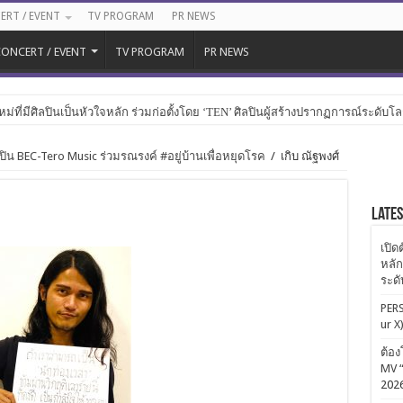
ERT / EVENT
TV PROGRAM
PR NEWS
ONCERT / EVENT
TV PROGRAM
PR NEWS
หม่ที่มีศิลปินเป็นหัวใจหลัก ร่วมก่อตั้งโดย ‘TEN’ ศิลปินผู้สร้างปรากฏการณ์ระดับโ
ิลปิน BEC-Tero Music ร่วมรณรงค์ #อยู่บ้านเพื่อหยุดโรค
/
เกิบ ณัฐพงศ์
Late
เปิด
หลัก
ระด
PERS
ur X
ต้อง
MV “
202