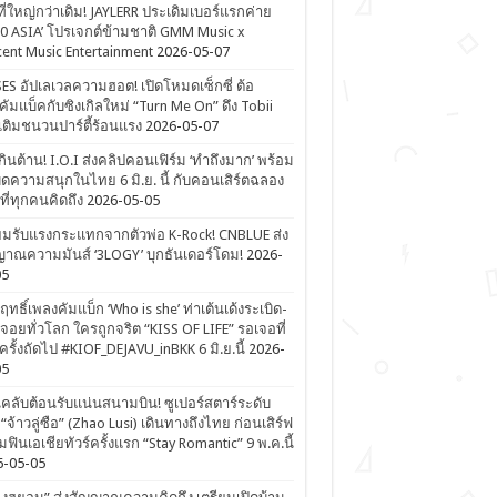
ที่ใหญ่กว่าเดิม! JAYLERR ประเดิมเบอร์แรกค่าย
0 ASIA’ โปรเจกต์ข้ามชาติ GMM Music x
ent Music Entertainment
2026-05-07
ES อัปเลเวลความฮอต! เปิดโหมดเซ็กซี่ ต้อ
คัมแบ็คกับซิงเกิลใหม่ “Turn Me On” ดึง Tobii
เติมชนวนปาร์ตี้ร้อนแรง
2026-05-07
ดเกินต้าน! I.O.I ส่งคลิปคอนเฟิร์ม ‘ทำถึงมาก’ พร้อม
ิดความสนุกในไทย 6 มิ.ย. นี้ กับคอนเสิร์ตฉลอง
ีที่ทุกคนคิดถึง
2026-05-05
ยมรับแรงกระแทกจากตัวพ่อ K-Rock! CNBLUE ส่ง
าณความมันส์ ‘3LOGY’ บุกธันเดอร์โดม!
2026-
05
ิฤทธิ์เพลงคัมแบ็ก ‘Who is she’ ท่าเต้นเด้งระเบิด-
จอยทั่วโลก ใครถูกจริต “KISS OF LIFE” รอเจอที่
รั้งถัดไป #KIOF_DEJAVU_inBKK 6 มิ.ย.นี้
2026-
05
ลับต้อนรับแน่นสนามบิน! ซูเปอร์สตาร์ระดับ
“จ้าวลู่ซือ” (Zhao Lusi) เดินทางถึงไทย ก่อนเสิร์ฟ
ฟินเอเชียทัวร์ครั้งแรก “Stay Romantic” 9 พ.ค.นี้
6-05-05