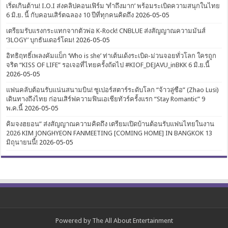
เริ่ดเกินต้าน! I.O.I ส่งคลิปคอนเฟิร์ม ‘ทำถึงมาก’ พร้อมระเบิดความสนุกในไทย
6 มิ.ย. นี้ กับคอนเสิร์ตฉลอง 10 ปีที่ทุกคนคิดถึง
2026-05-05
เตรียมรับแรงกระแทกจากตัวพ่อ K-Rock! CNBLUE ส่งสัญญาณความมันส์
‘3LOGY’ บุกธันเดอร์โดม!
2026-05-05
อิทธิฤทธิ์เพลงคัมแบ็ก ‘Who is she’ ท่าเต้นเด้งระเบิด-ม่วนจอยทั่วโลก ใครถูก
จริต “KISS OF LIFE” รอเจอที่ไทยครั้งถัดไป #KIOF_DEJAVU_inBKK 6 มิ.ย.นี้
2026-05-05
แฟนคลับต้อนรับแน่นสนามบิน! ซูเปอร์สตาร์ระดับโลก “จ้าวลู่ซือ” (Zhao Lusi)
เดินทางถึงไทย ก่อนเสิร์ฟความฟินเอเชียทัวร์ครั้งแรก “Stay Romantic” 9
พ.ค.นี้
2026-05-05
คิมจงฮยอน” ส่งสัญญาณความคิดถึง เตรียมเปิดบ้านต้อนรับแฟนไทยในงาน
2026 KIM JONGHYEON FANMEETING [COMING HOME] IN BANGKOK 13
มิถุนายนนี้!
2026-05-05
Powered by
The All About Entertainment