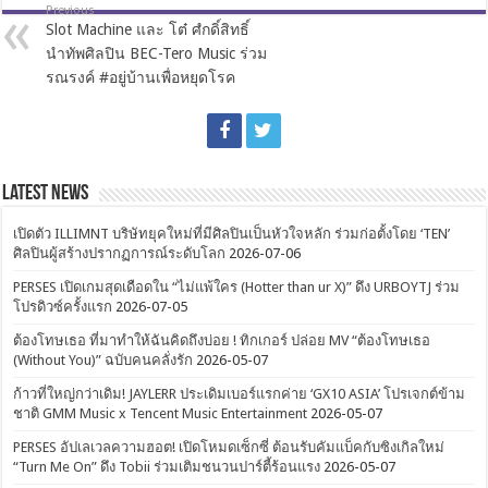
Previous
Slot Machine และ โต๋ ศํกดิ์สิทธิ์
นำทัพศิลปิน BEC-Tero Music ร่วม
รณรงค์ #อยู่บ้านเพื่อหยุดโรค
Latest News
เปิดตัว ILLIMNT บริษัทยุคใหม่ที่มีศิลปินเป็นหัวใจหลัก ร่วมก่อตั้งโดย ‘TEN’
ศิลปินผู้สร้างปรากฏการณ์ระดับโลก
2026-07-06
PERSES เปิดเกมสุดเดือดใน “ไม่แพ้ใคร (Hotter than ur X)” ดึง URBOYTJ ร่วม
โปรดิวซ์ครั้งแรก
2026-07-05
ต้องโทษเธอ ที่มาทำให้ฉันคิดถึงบ่อย ! ทิกเกอร์ ปล่อย MV “ต้องโทษเธอ
(Without You)” ฉบับคนคลั่งรัก
2026-05-07
ก้าวที่ใหญ่กว่าเดิม! JAYLERR ประเดิมเบอร์แรกค่าย ‘GX10 ASIA’ โปรเจกต์ข้าม
ชาติ GMM Music x Tencent Music Entertainment
2026-05-07
PERSES อัปเลเวลความฮอต! เปิดโหมดเซ็กซี่ ต้อนรับคัมแบ็คกับซิงเกิลใหม่
“Turn Me On” ดึง Tobii ร่วมเติมชนวนปาร์ตี้ร้อนแรง
2026-05-07