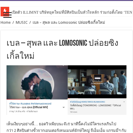
เปิดตัว ILLIMNT บริษัทยุคใหม่ที่มีศิลปินเป็นหัวใจหลัก ร่วมก่อตั้งโดย ‘TE
Home
/
MUSIC
/
เบล – สุพล และ Lomosonic ปล่อยซิงเกิ้ลใหม่
เบล – สุพล และ Lomosonic ปล่อยซิง
เกิ้ลใหม่
เห็นเงียบๆอย่างนี้… ยอดวิวเพียบนะจ๊ะ!! นาทีนี้คงไม่มีใครแรงเกินไป
กว่า
2
ศิลปินต่างขั้วจากเอนเตอร์
เทนเมนท์ยักษ์ใหญ่ จีเอ็มเอ็ม แกรมมี่ฯ กับ