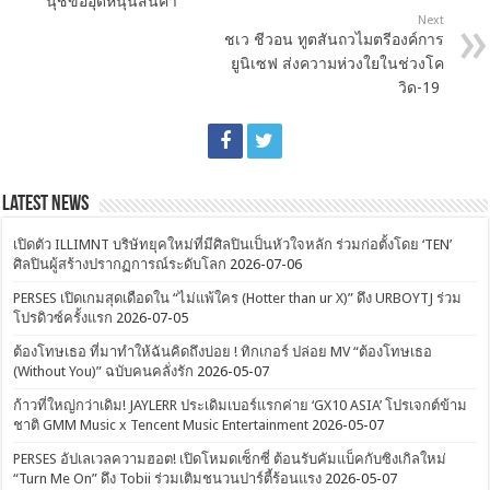
นุชขออุดหนุนสินค้า
Next
ชเว ชีวอน ทูตสันถวไมตรีองค์การ
ยูนิเซฟ ส่งความห่วงใยในช่วงโค
วิด-19
Latest News
เปิดตัว ILLIMNT บริษัทยุคใหม่ที่มีศิลปินเป็นหัวใจหลัก ร่วมก่อตั้งโดย ‘TEN’
ศิลปินผู้สร้างปรากฏการณ์ระดับโลก
2026-07-06
PERSES เปิดเกมสุดเดือดใน “ไม่แพ้ใคร (Hotter than ur X)” ดึง URBOYTJ ร่วม
โปรดิวซ์ครั้งแรก
2026-07-05
ต้องโทษเธอ ที่มาทำให้ฉันคิดถึงบ่อย ! ทิกเกอร์ ปล่อย MV “ต้องโทษเธอ
(Without You)” ฉบับคนคลั่งรัก
2026-05-07
ก้าวที่ใหญ่กว่าเดิม! JAYLERR ประเดิมเบอร์แรกค่าย ‘GX10 ASIA’ โปรเจกต์ข้าม
ชาติ GMM Music x Tencent Music Entertainment
2026-05-07
PERSES อัปเลเวลความฮอต! เปิดโหมดเซ็กซี่ ต้อนรับคัมแบ็คกับซิงเกิลใหม่
“Turn Me On” ดึง Tobii ร่วมเติมชนวนปาร์ตี้ร้อนแรง
2026-05-07