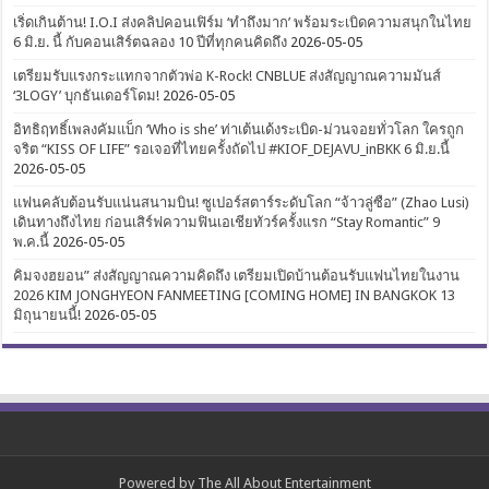
เริ่ดเกินต้าน! I.O.I ส่งคลิปคอนเฟิร์ม ‘ทำถึงมาก’ พร้อมระเบิดความสนุกในไทย
6 มิ.ย. นี้ กับคอนเสิร์ตฉลอง 10 ปีที่ทุกคนคิดถึง
2026-05-05
เตรียมรับแรงกระแทกจากตัวพ่อ K-Rock! CNBLUE ส่งสัญญาณความมันส์
‘3LOGY’ บุกธันเดอร์โดม!
2026-05-05
อิทธิฤทธิ์เพลงคัมแบ็ก ‘Who is she’ ท่าเต้นเด้งระเบิด-ม่วนจอยทั่วโลก ใครถูก
จริต “KISS OF LIFE” รอเจอที่ไทยครั้งถัดไป #KIOF_DEJAVU_inBKK 6 มิ.ย.นี้
2026-05-05
แฟนคลับต้อนรับแน่นสนามบิน! ซูเปอร์สตาร์ระดับโลก “จ้าวลู่ซือ” (Zhao Lusi)
เดินทางถึงไทย ก่อนเสิร์ฟความฟินเอเชียทัวร์ครั้งแรก “Stay Romantic” 9
พ.ค.นี้
2026-05-05
คิมจงฮยอน” ส่งสัญญาณความคิดถึง เตรียมเปิดบ้านต้อนรับแฟนไทยในงาน
2026 KIM JONGHYEON FANMEETING [COMING HOME] IN BANGKOK 13
มิถุนายนนี้!
2026-05-05
Powered by
The All About Entertainment