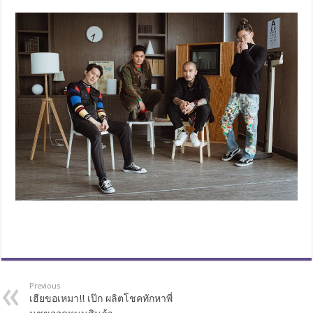
Previous
เฮียขอเหมา!! เป๊ก ผลิตโชคทักหาพี่