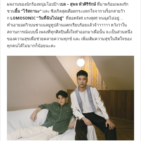
ผลงานของนักร้องหนุ่มโอปป้า
เบล – สุพล พัวศิริรักษ์
ที่มาพร้อมเพลงรัก
ชวน
ยิ้ม “ไร้สถานะ”
และ ซิงเกิลสุดเดือดกระแทกใจจากวงร็
อกสายว้า
ก
LOMOSONIC “
วันที่ฉันไม่อยู่”
ที่ฮอตจัด!! แรงสุด!! จนฉุดไม่อยู่…
ทำเอายอดวิวบนชาแนลยูทูปล้
านแตกเรียบร้อยแล้วจ้าาาาาา หวังว่าใน
สถานการณ์แบบนี้ เพลงที่ทุกศิลปินตั้
งใจทำออกมาเพื่อนั้น จะเป็นส่วนหนึ่ง
ของความสุขเพื่
อช่วยคลายความทุกข์ และ เพิ่มเติมความสุขในจิตใจของ
ทุ
กคนได้ไม่มากก็น้อยนะคะ