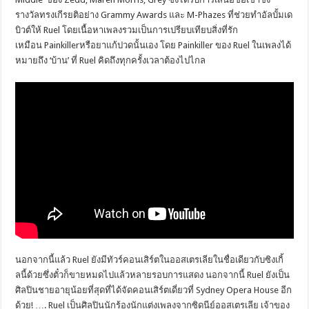
รางวัลทรงเกีรยติอย่าง Grammy Awards และ M-Phazes ที่ช่วยทำอัลบั้มเด
บิวต์ให้ Ruel โดยเนื้อหาเพลงรวมเป็นการเปรียบเทียบสิ่งที่รัก
เหมือน Painkillerหรือยาแก้ปวดนั้นเอง โดย Painkiller ของ Ruel ในเพลงได้
หมายถึง ‘บ้าน’ ที่ Ruel คิดถึงทุกครั้งเวลาต้องไปไกล
นอกจากนี้แล้ว Ruel ยังมีทัวร์คอนเสิร์ตในออสเตรเลียในชื่อเดียวกับซิงเกิ้
ลนี้ด้วยซึ่งตั๋วก็ขายหมดไปแล้วหลายรอบการแสดง นอกจากนี้ Ruel ยังเป็น
ศิลปินชายอายุน้อยที่สุดที่ได้จัดคอนเสิร์ตเดี่ยวที่ Sydney Opera House อีก
ด้วย! …. Ruel
เป็นศิลปินนักร้องนักแต่
งเพลงจากซิดนีย์ออสเตรเลีย เจ้าของ