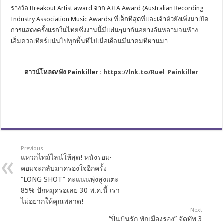
รางวัล
Breakout Artist award
จาก
ARIA Award (Australian Recording
Industry Association Music Awards)
ที่เด็กที่สุดที่และเจ้าตัวยั
งเพิ่งมาเปิด
การแสดงครั้
งแรกในไทยซึ่งงานนี้มีแฟนๆมากั
นอย่างล้นหลามจนห้าง
เอ็มควอเที
ยร์แน่นไปทุกพื้นที่ไปเมื่อเดื
อนมีนาคมที่ผ่านมา
ดาวน์โหลด/ฟัง
Painkiller :
https://lnk.to/Ruel_Painkiller
Previous
แหวกไทม์ไลน์ให้สุด! หนังรอม-
คอมจะกลับมาครองใจอีกครั้ง
“LONG SHOT” คะแนนพุ่งสูงแตะ
85% ปักหมุดรอเลย 30 พ.ค.นี้ เรา
ไม่อยากให้คุณพลาด!
Next
“ปั่นปันรัก พักเมืองรอง” จัดทัพ 3