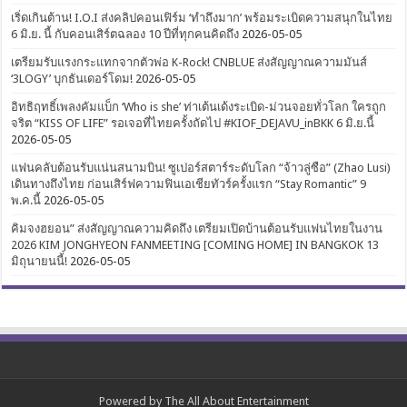
เริ่ดเกินต้าน! I.O.I ส่งคลิปคอนเฟิร์ม ‘ทำถึงมาก’ พร้อมระเบิดความสนุกในไทย
6 มิ.ย. นี้ กับคอนเสิร์ตฉลอง 10 ปีที่ทุกคนคิดถึง
2026-05-05
เตรียมรับแรงกระแทกจากตัวพ่อ K-Rock! CNBLUE ส่งสัญญาณความมันส์
‘3LOGY’ บุกธันเดอร์โดม!
2026-05-05
อิทธิฤทธิ์เพลงคัมแบ็ก ‘Who is she’ ท่าเต้นเด้งระเบิด-ม่วนจอยทั่วโลก ใครถูก
จริต “KISS OF LIFE” รอเจอที่ไทยครั้งถัดไป #KIOF_DEJAVU_inBKK 6 มิ.ย.นี้
2026-05-05
แฟนคลับต้อนรับแน่นสนามบิน! ซูเปอร์สตาร์ระดับโลก “จ้าวลู่ซือ” (Zhao Lusi)
เดินทางถึงไทย ก่อนเสิร์ฟความฟินเอเชียทัวร์ครั้งแรก “Stay Romantic” 9
พ.ค.นี้
2026-05-05
คิมจงฮยอน” ส่งสัญญาณความคิดถึง เตรียมเปิดบ้านต้อนรับแฟนไทยในงาน
2026 KIM JONGHYEON FANMEETING [COMING HOME] IN BANGKOK 13
มิถุนายนนี้!
2026-05-05
Powered by
The All About Entertainment