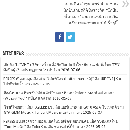
สนามติด ลำพูน แพร่ น่าน ชวน
นักปั่นเก็บสถิติชิงรางวัล “นักปั่น
ขึ้นกล้อง” ลุยภาคเหนือ ภาคอื่น
เตรียมพบความสนุกได้เร็วๆนี้
Latest News
เปิดตัว ILLIMNT บริษัทยุคใหม่ที่มีศิลปินเป็นหัวใจหลัก ร่วมก่อตั้งโดย ‘TEN’
ศิลปินผู้สร้างปรากฏการณ์ระดับโลก
2026-07-06
PERSES เปิดเกมสุดเดือดใน “ไม่แพ้ใคร (Hotter than ur X)” ดึง URBOYTJ ร่วม
โปรดิวซ์ครั้งแรก
2026-07-05
ต้องโทษเธอ ที่มาทำให้ฉันคิดถึงบ่อย ! ทิกเกอร์ ปล่อย MV “ต้องโทษเธอ
(Without You)” ฉบับคนคลั่งรัก
2026-05-07
ก้าวที่ใหญ่กว่าเดิม! JAYLERR ประเดิมเบอร์แรกค่าย ‘GX10 ASIA’ โปรเจกต์ข้าม
ชาติ GMM Music x Tencent Music Entertainment
2026-05-07
PERSES อัปเลเวลความฮอต! เปิดโหมดเซ็กซี่ ต้อนรับคัมแบ็คกับซิงเกิลใหม่
“Turn Me On” ดึง Tobii ร่วมเติมชนวนปาร์ตี้ร้อนแรง
2026-05-07