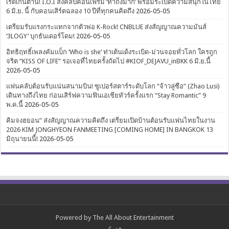
เริ่ดเกินต้าน! I.O.I ส่งคลิปคอนเฟิร์ม ‘ทำถึงมาก’ พร้อมระเบิดความสนุกในไทย
6 มิ.ย. นี้ กับคอนเสิร์ตฉลอง 10 ปีที่ทุกคนคิดถึง
2026-05-05
เตรียมรับแรงกระแทกจากตัวพ่อ K-Rock! CNBLUE ส่งสัญญาณความมันส์
‘3LOGY’ บุกธันเดอร์โดม!
2026-05-05
อิทธิฤทธิ์เพลงคัมแบ็ก ‘Who is she’ ท่าเต้นเด้งระเบิด-ม่วนจอยทั่วโลก ใครถูก
จริต “KISS OF LIFE” รอเจอที่ไทยครั้งถัดไป #KIOF_DEJAVU_inBKK 6 มิ.ย.นี้
2026-05-05
แฟนคลับต้อนรับแน่นสนามบิน! ซูเปอร์สตาร์ระดับโลก “จ้าวลู่ซือ” (Zhao Lusi)
เดินทางถึงไทย ก่อนเสิร์ฟความฟินเอเชียทัวร์ครั้งแรก “Stay Romantic” 9
พ.ค.นี้
2026-05-05
คิมจงฮยอน” ส่งสัญญาณความคิดถึง เตรียมเปิดบ้านต้อนรับแฟนไทยในงาน
2026 KIM JONGHYEON FANMEETING [COMING HOME] IN BANGKOK 13
มิถุนายนนี้!
2026-05-05
Powered by
The All About Entertainment