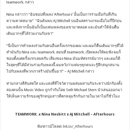
teamwork. กล่าว
Nina กล่าวว่า “ฉันชอบที่เพลง ‘Afterhours’ นั้นเป็นการร่วมมือกันที่เกิน
ความคาดหมาย” “ฉันค้นพบ AJ Mitchell บนอินสตราแกรมเมื่อไม่กี่ปีก่อน
และหลังจากนั้นฉันก็เป็นแฟนเพลงของเขามาตลอด และมันทำให้ฉันตื่น
เต้นมากๆที่ได้ร่วมงานกับเขา”
“นี่เป็นการทำเพลงร่วมกับคนอื่นครั้งแรกของผม และผมก็ตื่นเต้นมากๆที่ได้
ทำมันกับ Nina และ teamwork. ตอนที่ teamwork. เปิดเพลงให้ผมฟัง ผมก็
ชอบตั้งแต่ครั้งแรกเลยครับ เสียงของ Nina มันมหัศจรรย์มากๆ และผมก็ดี
ใจสุดๆที่ได้มีส่วนร่วมกับเพลงนี้ ผมหวังว่าแฟนๆทุกคนจะรู้สึกสนุกสนาน
ไปกับเพลงที่พวกเราสร้างมันขึ้นมา!” – AJ Mitchell กล่าว
ท่ามกลางสีสันสดใส และแสงสีที่โชว์ความผสมผสานกันระหว่างนักร้องทั้ง
สองคนนั้น Music Video ถูกกำกับโดย Seth Michael Stern นำเสนอออกมา
ให้เห็นความรักของคู่รักหนุ่มสาวที่ตกหลุมรักกันภายในเวลาไม่กี่ชั่วโมง
TEAMWORK. x Nina Nesbitt x AJ Mitchell – Afterhours
ฟัง/ดาวน์โหลด:
lnk.to/_Afterhours