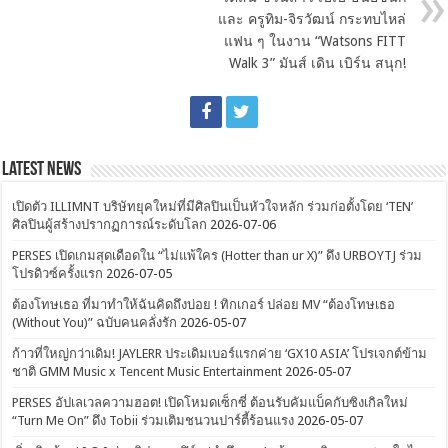
และ ครูทิม-จิรวัฒน์ กระทบไหล่
แฟน ๆ ในงาน “Watsons FITT
Walk 3” มันส์ เดิน เบิร์น สนุก!
Latest News
เปิดตัว ILLIMNT บริษัทยุคใหม่ที่มีศิลปินเป็นหัวใจหลัก ร่วมก่อตั้งโดย ‘TEN’
ศิลปินผู้สร้างปรากฏการณ์ระดับโลก
2026-07-06
PERSES เปิดเกมสุดเดือดใน “ไม่แพ้ใคร (Hotter than ur X)” ดึง URBOYTJ ร่วม
โปรดิวซ์ครั้งแรก
2026-07-05
ต้องโทษเธอ ที่มาทำให้ฉันคิดถึงบ่อย ! ทิกเกอร์ ปล่อย MV “ต้องโทษเธอ
(Without You)” ฉบับคนคลั่งรัก
2026-05-07
ก้าวที่ใหญ่กว่าเดิม! JAYLERR ประเดิมเบอร์แรกค่าย ‘GX10 ASIA’ โปรเจกต์ข้าม
ชาติ GMM Music x Tencent Music Entertainment
2026-05-07
PERSES อัปเลเวลความฮอต! เปิดโหมดเซ็กซี่ ต้อนรับคัมแบ็คกับซิงเกิลใหม่
“Turn Me On” ดึง Tobii ร่วมเติมชนวนปาร์ตี้ร้อนแรง
2026-05-07