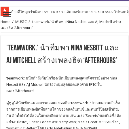
ก้าวที่ใหญ่กว่าเดิม! JAYLERR ประเดิมเบอร์แรกค่าย ‘GX10 ASIA’ โปรเจกต
Home
/
MUSIC
/
‘teamwork.’ นำทีมพา Nina Nesbitt และ AJ Mitchell สร้าง
เพลงฮิต ‘Afterhours’
‘teamwork.’ นำทีมพา Nina Nesbitt และ
AJ Mitchell สร้างเพลงฮิต ‘Afterhours’
‘teamwork.’ ผนึกกำลังกับนักร้อง/นักเขียนเพลงสุดมหัศจรรย์อย่าง Nina
Nesbitt และ AJ Mitchell นักร้องหนุ่มสุดฮอตแห่งค่าย EPIC ใน
เพลง ‘Afterhours’
คู่หูดูโอ้นักเขียนเพลงชาวลอสแองเจอลิส ‘teamwork.’ ประสบความสำเร็จ
จากการเขียนเพลงฮิตที่ผสานโลกของดนตรีแดนซ์และดนตรีป็อปเข้าด้วย
กัน อีกทั้งยังได้มีส่วนในเพลงฮิตมากมายเช่น เพลง ‘Secrets’ ของดีเจชื่อดัง
อย่าง ‘Tiësto’, ‘Cheat Codes’ จาก ‘Fetty Wap’, ‘Feels Great’ จาก ‘Audien’,
‘Something Better’ โดย Lady Antebellum และเพลง ‘Right