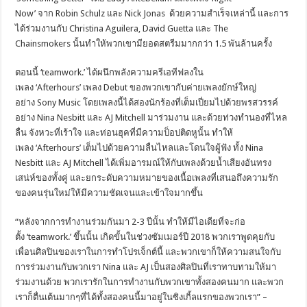
Now’ จาก Robin Schulz และ Nick Jonas ด้วยความสำเร็จเหล่านี้ และการ
ได้ร่วมงานกับ Christina Aguilera, David Guetta และ The
Chainsmokers นั้นทำให้พวกเขามียอดสตรีมมากกว่า 1.5 พันล้านครั้ง
ตอนนี้ ‘teamwork.’ ได้ผนึกพลังความครีเอทีฟลงใน
เพลง ‘Afterhours’ เพลง Debut ของพวกเขากับค่ายเพลงยักษ์ใหญ่
อย่าง Sony Music โดยเพลงนี้ได้สองนักร้องที่เต็มเปี่ยมไปด้วยพรสวรรค์
อย่าง Nina Nesbitt และ AJ Mitchell มาร่วมงาน และด้วยท่วงทำนองที่ไหล
ลื่น จังหวะที่เร้าใจ และท่อนฮุคที่มีความป็อปติดหูนั้น ทำให้
เพลง ‘Afterhours’ เต็มไปด้วยความลื่นไหลและโดนใจผู้ฟัง ทั้ง Nina
Nesbitt และ AJ Mitchell ได้เพิ่มอารมณ์ให้กับเพลงด้วยน้ำเสียงอันทรง
เสน่ห์ของทั้งคู่ และยกระดับความหมายของเนื้อเพลงที่เสนอถึงความรัก
ของคนรุ่นใหม่ให้มีความชัดเจนและเข้าใจมากขึ้น
“หลังจากการทำงานร่วมกันมา 2-3 ปีนั้น ทำให้มีไอเดียที่จะก่อ
ตั้ง ‘teamwork.’ ขึ้นนั้น เกิดขั้นในช่วงซัมเมอร์ปี 2018 พวกเราพูดคุยกับ
เพื่อนศิลปินของเราในการทำโปรเจ็กต์นี้ และพวกเขาก็ให้ความสนใจกับ
การร่วมงานกับพวกเรา Nina และ AJ เป็นสองศิลปินที่เราทาบทามให้มา
ร่วมงานด้วย พวกเรารักในการทำงานกับพวกเขาทั้งสองคนมาก และพวก
เราก็ตื่นเต้นมากๆที่ได้ทั้งสองคนนี้มาอยู่ในซิงเกิ้ลแรกของพวกเรา” –