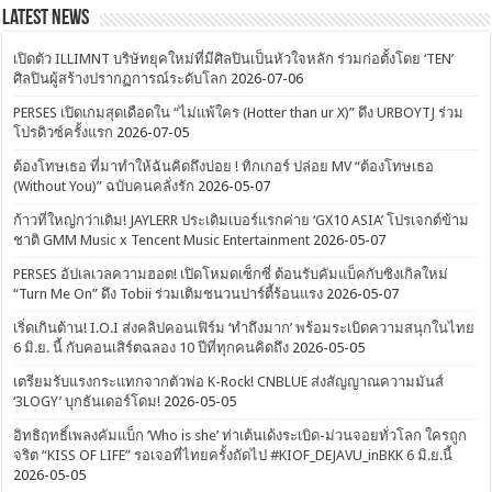
Latest News
เปิดตัว ILLIMNT บริษัทยุคใหม่ที่มีศิลปินเป็นหัวใจหลัก ร่วมก่อตั้งโดย ‘TEN’
ศิลปินผู้สร้างปรากฏการณ์ระดับโลก
2026-07-06
PERSES เปิดเกมสุดเดือดใน “ไม่แพ้ใคร (Hotter than ur X)” ดึง URBOYTJ ร่วม
โปรดิวซ์ครั้งแรก
2026-07-05
ต้องโทษเธอ ที่มาทำให้ฉันคิดถึงบ่อย ! ทิกเกอร์ ปล่อย MV “ต้องโทษเธอ
(Without You)” ฉบับคนคลั่งรัก
2026-05-07
ก้าวที่ใหญ่กว่าเดิม! JAYLERR ประเดิมเบอร์แรกค่าย ‘GX10 ASIA’ โปรเจกต์ข้าม
ชาติ GMM Music x Tencent Music Entertainment
2026-05-07
PERSES อัปเลเวลความฮอต! เปิดโหมดเซ็กซี่ ต้อนรับคัมแบ็คกับซิงเกิลใหม่
“Turn Me On” ดึง Tobii ร่วมเติมชนวนปาร์ตี้ร้อนแรง
2026-05-07
เริ่ดเกินต้าน! I.O.I ส่งคลิปคอนเฟิร์ม ‘ทำถึงมาก’ พร้อมระเบิดความสนุกในไทย
6 มิ.ย. นี้ กับคอนเสิร์ตฉลอง 10 ปีที่ทุกคนคิดถึง
2026-05-05
เตรียมรับแรงกระแทกจากตัวพ่อ K-Rock! CNBLUE ส่งสัญญาณความมันส์
‘3LOGY’ บุกธันเดอร์โดม!
2026-05-05
อิทธิฤทธิ์เพลงคัมแบ็ก ‘Who is she’ ท่าเต้นเด้งระเบิด-ม่วนจอยทั่วโลก ใครถูก
จริต “KISS OF LIFE” รอเจอที่ไทยครั้งถัดไป #KIOF_DEJAVU_inBKK 6 มิ.ย.นี้
2026-05-05