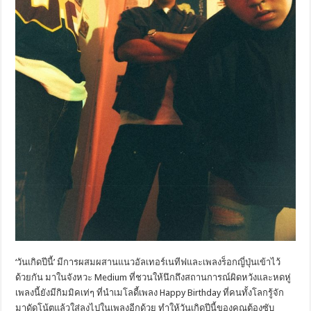
‘วันเกิดปีนี้’ มีการผสมผสานแนวอัลเทอร์เนทีฟและเพลงร็อกญี่ปุ่นเข้าไว้
ด้วยกัน มาในจังหวะ Medium ที่ชวนให้นึกถึงสถานการณ์ผิดหวังและหดหู่
เพลงนี้ยังมีกิมมิคเท่ๆ ที่นำเมโลดี้เพลง Happy Birthday ที่คนทั้งโลกรู้จัก
มาดัดโน้ตแล้วใส่ลงไปในเพลงอีกด้วย ทำให้วันเกิดปีนี้ของคุณต้องซับ