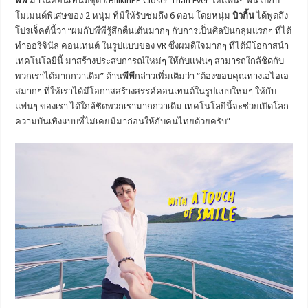
พีพี
มาในคอนเทนต์
ชุด
#BillkinPP Closer Than Ever
ให้แฟนๆ ฟินไปกับ
โมเมนต์พิเศษของ
2
หนุ่ม ที่มีให้รับชมถึง
6
ตอน โดยหนุ่ม
บิวกิ้น
ได้พูดถึง
โปรเจ็คต์นี้ว่า “ผมกับพีพีรู้สึกตื่นเต้นมากๆ กับการเป็นศิลปินกลุ่มแรกๆ ที่ได้
ทำออริจินัล คอนเทนต์ ในรูปแบบของ
VR
ซึ่งผมดีใจมากๆ ที่ได้มีโอกาสนำ
เทคโนโลยีนี้ มาสร้างประสบการณ์ใหม่ๆ ให้กับแฟนๆ สามารถใกล้ชิดกับ
พวกเราได้
มากกว่าเดิม” ด้าน
พีพี
กล่าวเพิ่มเติมว่า “ต้องขอบคุณทางเอไอเอ
สมากๆ ที่ให้เราได้มีโอกาสสร้างสรรค์
คอนเทนต์ในรูปแบบใหม่ๆ ให้กับ
แฟนๆ ของเรา ได้ใกล้ชิดพวกเรามากกว่าเดิม เทคโนโลยีนี้จะช่วยเปิ
ดโลก
ความบันเทิงแบบที่ไม่เคยมี
มาก่อนให้กับคนไทยด้วยครับ”