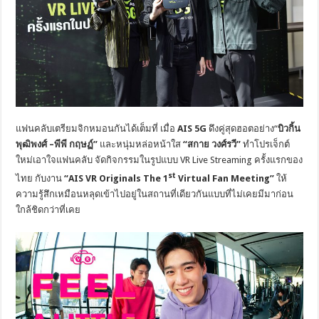
แฟนคลับเตรียมจิกหมอนกันได้เต็
มที่ เมื่อ
AIS 5G
ดึงคู่สุดฮอตอย่าง“
บิวกิ้น
พุฒิพงศ์
–
พีพี กฤษฏ์”
และหนุ่มหล่อหน้าใส
“สกาย วงศ์รวี”
ทำโปรเจ็กต์
ใหม่เอาใจแฟนคลับ จัด
กิจกรรมในรูปแบบ
VR Live Streaming
ครั้งแรกของ
st
ไทย
กับงาน
“
AIS VR Originals The 1
Virtual Fan Meeting
”
ให้
ความรู้สึก
เหมือนหลุดเข้
าไปอยู่ในสถานที่เดียวกันแบบที่
ไม่เคยมีมาก่อน
ใกล้ชิดกว่าที่
เคย