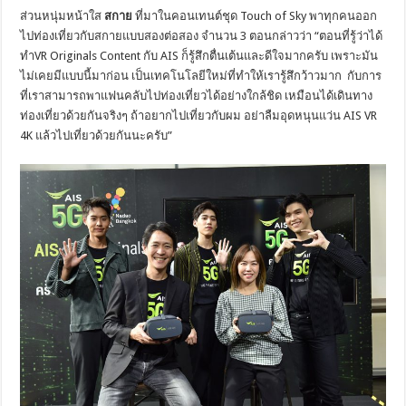
ส่วนหนุ่มหน้าใส
สกาย
ที่มาในคอนเทนต์ชุด
Touch of Sky
พาทุกคนออก
ไปท่องเที่ยวกั
บสกายแบบสองต่อสอง จำนวน
3
ตอนกล่าวว่า “ตอนที่รู้ว่าได้
ทำ
VR Originals Content
กับ
AIS
ก็รู้สึกตื่นเต้นและดีใจมากครับ เพราะมัน
ไม่เคยมีแบบนี้มาก่อน เป็นเทคโนโลยีใหม่ที่ทำให้เรารู้
สึกว้าวมาก กับการ
ที่เราสามารถพาแฟนคลั
บไปท่องเที่ยวได้อย่างใกล้ชิด เหมือนได้เดินทาง
ท่องเที่ยวด้
วยกันจริงๆ ถ้าอยากไปเที่ยวกับผม อย่าลืมอุดหนุนแว่น
AIS VR
4K
แล้วไปเที่ยวด้วยกันนะครับ”