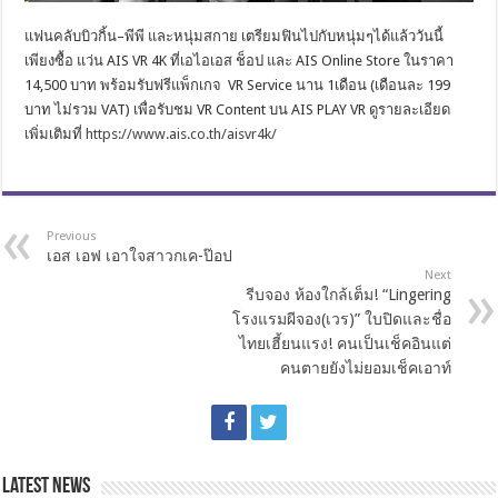
แฟนคลับบิวกิ้น
–
พีพี และหนุ่มสกาย เตรียมฟินไปกับหนุ่มๆได้แล้ววั
นนี้
เพียงซื้อ แว่น
AIS VR
4
K
ที่เอไอเอส ช็อป และ
AIS Online Store
ในราคา
14
,
500 บาท พร้อมรับฟรีแพ็กเกจ
VR Service
นาน 1เดือน (เดือนละ 199
บาท ไม่รวม
VAT)
เพื่อรับชม
VR Content
บน
AIS PLAY VR
ดูรายละเอียด
เพิ่มเติมที่
https
://
www
.
ais
.
co
.
th
/
aisvr
4
k
/
Previous
เอส เอฟ เอาใจสาวกเค-ป๊อป
Next
รีบจอง ห้องใกล้เต็ม! “Lingering
โรงแรมผีจอง(เวร)” ใบปิดและชื่อ
ไทยเฮี้ยนแรง! คนเป็นเช็คอินแต่
คนตายยังไม่ยอมเช็คเอาท์
Latest News