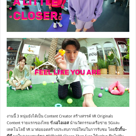
งานนี้
3
หนุ่มยังได้เป็น
Content Creator
สร้างสรรค์
VR Originals
Content
รายแรกของไทย ซึ่ง
เอไอเอส
นำ
นวัตกรรมเครือข่าย
5G
และ
เทคโนโลยี
VR
มาต่อยอดสร้างประสบการณ์ใหม่
ในการรับชม
โดย
บิวกิ้น
–