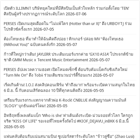
เปิดตัว ILLIMNT บริษัทยุคใหม่ที่มีศิลปินเป็นหัวใจหลัก ร่วมก่อตั้งโดย ‘TEN’
ศิลปินผู้สร้างปรากฏการณ์ระดับโลก
2026-07-06
PERSES เปิดเกมสุดเดือดใน “ไม่แพ้ใคร (Hotter than ur X)” ดึง URBOYTJ ร่วม
โปรดิวซ์ครั้งแรก
2026-07-05
ต้องโทษเธอ ที่มาทำให้ฉันคิดถึงบ่อย ! ทิกเกอร์ ปล่อย MV “ต้องโทษเธอ
(Without You)” ฉบับคนคลั่งรัก
2026-05-07
ก้าวที่ใหญ่กว่าเดิม! JAYLERR ประเดิมเบอร์แรกค่าย ‘GX10 ASIA’ โปรเจกต์ข้าม
ชาติ GMM Music x Tencent Music Entertainment
2026-05-07
PERSES อัปเลเวลความฮอต! เปิดโหมดเซ็กซี่ ต้อนรับคัมแบ็คกับซิงเกิลใหม่
“Turn Me On” ดึง Tobii ร่วมเติมชนวนปาร์ตี้ร้อนแรง
2026-05-07
เริ่ดเกินต้าน! I.O.I ส่งคลิปคอนเฟิร์ม ‘ทำถึงมาก’ พร้อมระเบิดความสนุกในไทย
6 มิ.ย. นี้ กับคอนเสิร์ตฉลอง 10 ปีที่ทุกคนคิดถึง
2026-05-05
เตรียมรับแรงกระแทกจากตัวพ่อ K-Rock! CNBLUE ส่งสัญญาณความมันส์
‘3LOGY’ บุกธันเดอร์โดม!
2026-05-05
อิทธิฤทธิ์เพลงคัมแบ็ก ‘Who is she’ ท่าเต้นเด้งระเบิด-ม่วนจอยทั่วโลก ใครถูก
จริต “KISS OF LIFE” รอเจอที่ไทยครั้งถัดไป #KIOF_DEJAVU_inBKK 6 มิ.ย.นี้
2026-05-05
แฟนคลับต้อนรับแน่นสนามบิน! ซูเปอร์สตาร์ระดับโลก “จ้าวลู่ซือ” (Zhao Lusi)