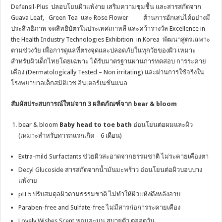
Defensil-Plus ปลอบโยนผิวแพ้ง่าย เสริมความชุ่มชื้น และสารสกัดจาก
Guava Leaf, Green Tea และ Rose Flower ต้านการอักเสบได้อย่างมี
ประสิทธิภาพ จดสิทธิบัตรในประเทศเกาหลี และคว้ารางวัล Excellence in
the Health Industry Technologies Exhibition in Korea พัฒนาสูตรเฉพาะ
ตามช่วงวัย เพื่อการดูแลที่ตรงจุดและปลอดภัยในทุกวัยของผิว เหมาะ
สำหรับผิวเด็กไทยโดยเฉพาะ ได้รับมาตรฐานผ่านการทดสอบ การระคาย
เคือง (Dermatologically Tested – Non irritating) และผ่านการใช้จริงใน
โรงพยาบาลเด็กสมิติเวช อินเตอร์เนชั่นแนล
สัมผัสประสบการณ์ใหม่จาก 3 ผลิตภัณฑ์จาก
bear & bloom
bear & bloom
Baby head to toe bath
อ่อนโยนต่อผมและผิว
(เหมาะสำหรับทารกแรกเกิด – 6 เดือน)
Extra-mild Surfactants ช่วยผิวสะอาดจากธรรมชาติ ไม่ระคายเคืองตา
Decyl Glucoside สารสกัดจากน้ำมันมะพร้าว อ่อนโยนต่อผิวบอบบาง
แพ้ง่าย
pH 5 ปรับสมดุลผิวตามธรรมชาติ ไม่ทำให้ผิวแห้งตึงหลังอาบ
Paraben-free and Sulfate-free ไม่มีสารก่อการระคายเคือง
Lovely Wishes Scent หอมละมุน สบายตัว ตลอดวัน