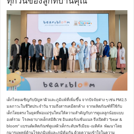
ทุกวันของลูกที่บ้านคุณ
เด็กไทยเผชิญกับปัญหาผิวและภูมิแพ้ที่เพิ่มขึ้น จากปัจจัยต่าง ๆ เช่น PM2.5
มลภาวะในชีวิตประจำวัน รวมถึงสารเคมีตกค้าง จากผลิตภัณฑ์ที่ใช้กับ
เด็กโดยตรง ในยุคที่พ่อแม่รุ่นใหม่ให้ความสำคัญกับการดูแลลูกน้อยแบบ
องค์รวม โรงพยาบาลเด็กสมิติเวช อินเตอร์เนชั่นแนล จึงเปิดตัว “bear &
bloom” แบรนด์ผลิตภัณฑ์ดูแลผิวเด็กระดับพรีเมียม-เมดิคัล พัฒนาโดย
กุมารแพทย์ด้านโรคภูมิแพ้และภูมิคุ้มกัน ด้วยความเข้าใจในความ