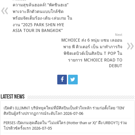
ความสุขล้นฮอลล์! “พัคชินฮเย”
พาเจาะลึกตัวตนแบบใกล้ชิด
พร้อมจัดเต็มร้อง-เต้น-เล่นเกม ใน
งาน “2025 PARK SHIN HYE
ASIA TOUR
IN BANGKOK”
Next
MCHOICE ส่ง 6 หนุ่ม แซม เลออน
พาย พี ติวเตอร์ เบ็น มาทำภารกิจ
พิชิตเดบิวต์เป็นศิลปิน T POP ใน
รายการ MCHOICE ROAD TO
DEBUT
Latest News
เปิดตัว ILLIMNT บริษัทยุคใหม่ที่มีศิลปินเป็นหัวใจหลัก ร่วมก่อตั้งโดย ‘TEN’
ศิลปินผู้สร้างปรากฏการณ์ระดับโลก
2026-07-06
PERSES เปิดเกมสุดเดือดใน “ไม่แพ้ใคร (Hotter than ur X)” ดึง URBOYTJ ร่วม
โปรดิวซ์ครั้งแรก
2026-07-05