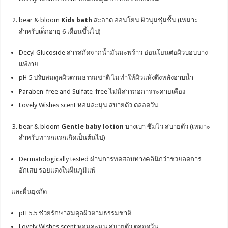
bear & bloom
Kids bath
สะอาด อ่อนโยน ผิวนุ่มชุ่มชื้น (เหมาะ
สำหรับเด็กอายุ 6 เดือนขึ้นไป)
Decyl Glucoside สารสกัดจากน้ำมันมะพร้าว อ่อนโยนต่อผิวบอบบาง
แพ้ง่าย
pH 5 ปรับสมดุลผิวตามธรรมชาติ ไม่ทำให้ผิวแห้งตึงหลังอาบน้ำ
Paraben-free and Sulfate-free ไม่มีสารก่อการระคายเคือง
Lovely Wishes scent หอมละมุน สบายตัว ตลอดวัน
bear & bloom
Gentle baby lotion
บางเบา ซึมไว สบายตัว (เหมาะ
สำหรับทารกแรกเกิดเป็นต้นไป)
Dermatologically tested ผ่านการทดสอบทางคลินิกว่าช่วยลดการ
อักเสบ รอยแดงในผื่นภูมิแพ้
และผื่นยุงกัด
pH 5.5 ช่วยรักษาสมดุลผิวตามธรรมชาติ
Lovely Wishes scent หอมละมุน สบายตัว ตลอดวัน