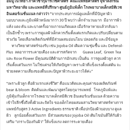
อิมมูโนวิทยา ภาควิชากุมารเวชศาสตร์ คณะแพทยศาสตร์ จุฬาลงกรณ์
มหาวิทยาลัย และแพทย์ที่ปรึกษา ศูนย์ภูมิแพ้เด็ก โรงพยาบาลเด็กสมิติเวช
อินเตอร์เนชั่นแนล กล่าวว่า
“
จากประสบการณ์ดูแลเด็กที่มีปัญหาผิว
บอบบางและภูมิแพ้ผิวหนังมากว่า 30 ปี พบว่า เด็กจำนวนมาก มีอาการผิว
แห้ง แดง คัน และบางครั้งอาจเกาจนเกิดแผล เมื่อรักษาหายแล้วกลับมา
เป็นอีกซ้ำๆ เพราะการดูแลผิวเด็กควรเริ่มตั้งแต่แรกเกิดและปรับเปลี่ยนตาม
ช่วงวัย โดยเลือกผลิตภัณฑ์ที่มีส่วนผสมอ่อนโยน ปลอดภัย และมีข้อมูล
ทางวิทยาศาสตร์รองรับ เช่น Jojoba Oil เติมความชุ่มชื้น และ Defensil-
Plus ลดอาการระคายเคือง และสารสกัดจาก Guava Leaf, Green Tea
และ Rose Flower มีคุณสมบัติต้านการอักเสบ เป็นต้น การดูแลผิวลูก ควร
เริ่มตั้งแต่วันแรก ไม่ใช่แค่รอให้เกิดปัญหา เพราะผิวที่แข็งแรงตั้งแต่ต้น จะ
ช่วยลดความเสี่ยงของผื่นและปัญหาผิวระยะยาวได้ค่ะ”
“เพราะผิวลูก คือผิวแรกแห่งชีวิต” คือแนวคิดและคุณค่าของผลิตภัณฑ์
bear & bloom คิดค้นและพัฒนาสูตรโดยกุมารแพทย์ โรคภูมิแพ้และ
ภูมิคุ้มกันเด็กจากโรงพยาบาลเด็กสมิติเวช อินเตอร์เนชั่นแนล ด้วยความ
เข้าใจลึกซึ้งถึงทั้งผิวและจิตใจ ของเด็กไทยผสมผสานวิทยาศาสตร์ทางการ
แพทย์กับสูตร 3 Active Ingredients ธรรมชาติ เพื่อปกป้องผิวบอบบาง ดูแล
ผิว ลูกน้อยตั้งแต่วันแรก มีส่วนผสมของ Jojoba Oil เติมไขมันดีให้กับผิว
เสริม “เกราะป้องกันผิว” ให้แข็งแรง ลดการระคายเคือง