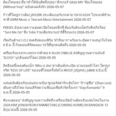
ต้องโทษเธอ ที่มาทำให้ฉันคิดถึงบ่อย ! ทิกเกอร์ ปล่อย MV “ต้องโทษเธอ
(Without You)” ฉบับคนคลั่งรัก
2026-05-07
ก้าวที่ใหญ่กว่าเดิม! JAYLERR ประเดิมเบอร์แรกค่าย ‘GX10 ASIA’ โปรเจกต์ข้าม
ชาติ GMM Music x Tencent Music Entertainment
2026-05-07
PERSES อัปเลเวลความฮอต! เปิดโหมดเซ็กซี่ ต้อนรับคัมแบ็คกับซิงเกิลใหม่
“Turn Me On” ดึง Tobii ร่วมเติมชนวนปาร์ตี้ร้อนแรง
2026-05-07
เริ่ดเกินต้าน! I.O.I ส่งคลิปคอนเฟิร์ม ‘ทำถึงมาก’ พร้อมระเบิดความสนุกในไทย
6 มิ.ย. นี้ กับคอนเสิร์ตฉลอง 10 ปีที่ทุกคนคิดถึง
2026-05-05
เตรียมรับแรงกระแทกจากตัวพ่อ K-Rock! CNBLUE ส่งสัญญาณความมันส์
‘3LOGY’ บุกธันเดอร์โดม!
2026-05-05
อิทธิฤทธิ์เพลงคัมแบ็ก ‘Who is she’ ท่าเต้นเด้งระเบิด-ม่วนจอยทั่วโลก ใครถูก
จริต “KISS OF LIFE” รอเจอที่ไทยครั้งถัดไป #KIOF_DEJAVU_inBKK 6 มิ.ย.นี้
2026-05-05
แฟนคลับต้อนรับแน่นสนามบิน! ซูเปอร์สตาร์ระดับโลก “จ้าวลู่ซือ” (Zhao Lusi)
เดินทางถึงไทย ก่อนเสิร์ฟความฟินเอเชียทัวร์ครั้งแรก “Stay Romantic” 9
พ.ค.นี้
2026-05-05
คิมจงฮยอน” ส่งสัญญาณความคิดถึง เตรียมเปิดบ้านต้อนรับแฟนไทยในงาน
2026 KIM JONGHYEON FANMEETING [COMING HOME] IN BANGKOK 13
มิถุนายนนี้!
2026-05-05