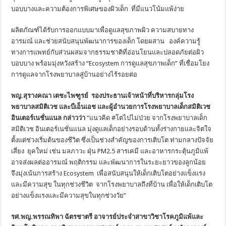
บอบบางและความต้องการพิเศษของผิวเด็ก ที่มีแนวโน้มแพ้ง่าย
ผลิตภัณฑ์ได้รับการออกแบบมาเพื่อดูแลสุขภาพผิว ความสบายทาง
อารมณ์ และช่วยสนับสนุนพัฒนาการของเด็ก โดยผสาน องค์ความรู้
ทางการแพทย์กับส่วนผสมจากธรรมชาติที่อ่อนโยนและปลอดภัยต่อผิว
บอบบาง พร้อมมุ่งหวังสร้าง “Ecosystem การดูแลสุขภาพเด็ก” ที่เชื่อมโยง
การดูแลจากโรงพยาบาลสู่บ้านอย่างไร้รอยต่อ
พญ.สุรางคณา เตชะไพฑูรย์
รองประธานเจ้าหน้าที่บริหารกลุ่มโรง
พยาบาลสมิติเวช และบีเอ็นเอช
และ
ผู้อำนวยการโรงพยาบาลเด็กสมิติเวช
อินเตอร์เนชั่นแนล
กล่าวว่า
“แนวคิด #โตไปไม่ป่วย จากโรงพยาบาลเด็ก
สมิติเวช อินเตอร์เนชั่นแนล มุ่งดูแลเด็กอย่างรอบด้านทั้งร่างกายและจิตใจ
ตั้งแต่ช่วงเริ่มต้นของชีวิต ซึ่งเป็นช่วงสำคัญของการเติบโต ท่ามกลางปัจจัย
เสี่ยง ยุคใหม่ เช่น มลภาวะ ฝุ่น PM2.5 สารเคมี และอาหารกระตุ้นภูมิแพ้
อาจส่งผลต่ออารมณ์ พฤติกรรม และพัฒนาการในระยะยาวของลูกน้อย
จึงมุ่งเน้นการสร้าง Ecosystem เพื่อสนับสนุนให้เด็กเติบโตอย่างแข็งแรง
และมีความสุข ในทุกช่วงชีวิต จากโรงพยาบาลถึงที่บ้าน เพื่อให้เด็กเติบโต
อย่างแข็งแรงและมีความสุขในทุกช่วงวัย”
รศ.พญ.พรรณทิพา ฉัตรชาตรี อาจารย์ประจำสาขาวิชาโรคภูมิแพ้และ