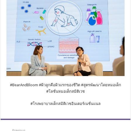
#BearAndBloom #ผิวลูกคือผิวแรกของชีวิต #สูตรพัฒนาโดยหมอเด็ก
#โลชั่นหมอเด็กสมิติเวช
#โรงพยาบาลเด็กสมิติเวชอินเตอร์เนชั่นแนล
Previous