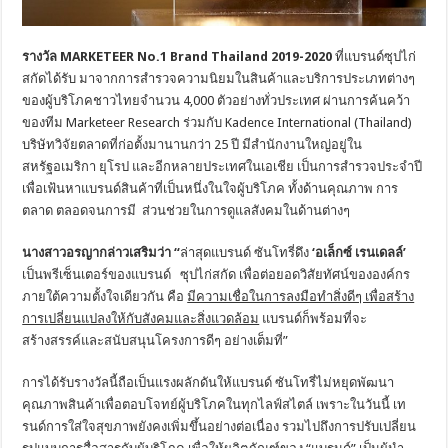
รางวัล
MARKETEER No.1 Brand Thailand 2019-2020
ที่แบรนด์ซุปไก่
สกัดได้รับ มาจากการสำรวจความนิยมในสินค้าและบริการประเภทต่างๆ
ของผู้บริโภคชาวไทยจำนวน 4,000 ตัวอย่างทั่วประเทศ ผ่านการค้นคว้า
ของทีม Marketeer Research ร่วมกับ Kadence International (Thailand)
บริษัทวิจัยตลาดที่ก่อตั้งมานานกว่า 25 ปี มีสำนักงานใหญ่อยู่ใน
สหรัฐอเมริกา ยุโรป และอีกหลายประเทศในเอเชีย เป็นการสำรวจประจำปี
เพื่อเฟ้นหาแบรนด์สินค้าที่เป็นหนึ่งในใจผู้บริโภค ทั้งด้านคุณภาพ การ
ตลาด ตลอดจนการมี ส่วนช่วยในการดูแลสังคมในด้านต่างๆ
นางสาวอรญากล่าวเสริมว่า
“
ล่าสุดแบรนด์ ซันโทรี่ดึง
‘อเล็กซ์ เรนเดลล์’
เป็นพรีเซ็นเตอร์ของแบรนด์ ซุปไก่สกัด เพื่อต่อยอดวิสัยทัศน์ขององค์กร
ภายใต้ความตั้งใจเดียวกัน คือ
มีความเชื่อในการลงมือทำสิ่งดีๆ เพื่อสร้าง
การเปลี่ยนแปลงให้กับสังคมและสิ่งแวดล้อม
แบรนด์ก็พร้อมที่จะ
สร้างสรรค์และสนับสนุนโครงการดีๆ อย่างเต็มที่”
การได้รับรางวัลนี้ถือเป็นแรงผลักดันให้แบรนด์ ซันโทรี่ไม่หยุดพัฒนา
คุณภาพสินค้าเพื่อตอบโจทย์ผู้บริโภคในทุกไลฟ์สไตล์ เพราะในวันนี้ เท
รนด์การใส่ใจสุขภาพยังคงเพิ่มขึ้นอย่างต่อเนื่อง รวมไปถึงการปรับเปลี่ยน