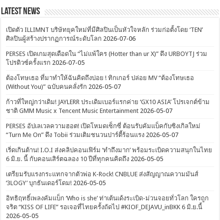
Latest News
เปิดตัว ILLIMNT บริษัทยุคใหม่ที่มีศิลปินเป็นหัวใจหลัก ร่วมก่อตั้งโดย ‘TEN’
ศิลปินผู้สร้างปรากฏการณ์ระดับโลก
2026-07-06
PERSES เปิดเกมสุดเดือดใน “ไม่แพ้ใคร (Hotter than ur X)” ดึง URBOYTJ ร่วม
โปรดิวซ์ครั้งแรก
2026-07-05
ต้องโทษเธอ ที่มาทำให้ฉันคิดถึงบ่อย ! ทิกเกอร์ ปล่อย MV “ต้องโทษเธอ
(Without You)” ฉบับคนคลั่งรัก
2026-05-07
ก้าวที่ใหญ่กว่าเดิม! JAYLERR ประเดิมเบอร์แรกค่าย ‘GX10 ASIA’ โปรเจกต์ข้าม
ชาติ GMM Music x Tencent Music Entertainment
2026-05-07
PERSES อัปเลเวลความฮอต! เปิดโหมดเซ็กซี่ ต้อนรับคัมแบ็คกับซิงเกิลใหม่
“Turn Me On” ดึง Tobii ร่วมเติมชนวนปาร์ตี้ร้อนแรง
2026-05-07
เริ่ดเกินต้าน! I.O.I ส่งคลิปคอนเฟิร์ม ‘ทำถึงมาก’ พร้อมระเบิดความสนุกในไทย
6 มิ.ย. นี้ กับคอนเสิร์ตฉลอง 10 ปีที่ทุกคนคิดถึง
2026-05-05
เตรียมรับแรงกระแทกจากตัวพ่อ K-Rock! CNBLUE ส่งสัญญาณความมันส์
‘3LOGY’ บุกธันเดอร์โดม!
2026-05-05
อิทธิฤทธิ์เพลงคัมแบ็ก ‘Who is she’ ท่าเต้นเด้งระเบิด-ม่วนจอยทั่วโลก ใครถูก
จริต “KISS OF LIFE” รอเจอที่ไทยครั้งถัดไป #KIOF_DEJAVU_inBKK 6 มิ.ย.นี้
2026-05-05