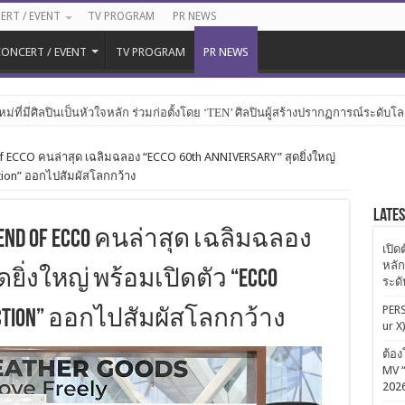
ERT / EVENT
TV PROGRAM
PR NEWS
ONCERT / EVENT
TV PROGRAM
PR NEWS
หม่ที่มีศิลปินเป็นหัวใจหลัก ร่วมก่อตั้งโดย ‘TEN’ ศิลปินผู้สร้างปรากฏการณ์ระดับโ
 of ECCO คนล่าสุด เฉลิมฉลอง “ECCO 60th ANNIVERSARY” สุดยิ่งใหญ่
tion” ออกไปสัมผัสโลกกว้าง
Late
iend of ECCO คนล่าสุด เฉลิมฉลอง
เปิด
หลัก
สุดยิ่งใหญ่ พร้อมเปิดตัว “ECCO
ระด
PERS
lection” ออกไปสัมผัสโลกกว้าง
ur X
ต้อง
MV “
202