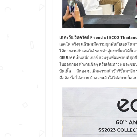
เต ตะวัน วิหครัตน์
Friend of ECCO Thailan
เอคโค่ จริงๆ แล้วผมมีความผูกพันกับเอคโค่มาต
ได้ถ่ายงานกับเอคโค่ รองเท้าคู่แรกที่ผมได้ก็เ
GRUUV ที่เป็นสนีกเกอร์ ส่วนรุ่นที่ผมชอบที่สุดค
ไปออกกอง ทำงานชิลๆ หรือเดินทาง ผมจะชอบรุ่
บัคเคิ้ล สีทอง จะเพิ่มความลักชัวรีขึ้นมาอี
คือต้องใส่ใส่สบาย ถ้าสวยแล้วใส่ไม่สบายก็สอ