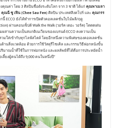
ลือใช้จากโรงงานงาน ECCO
อาทิ เศษหนัง เชือกรองเท้า ด้ายเหลือ
งคุณค่า โดย 3
ศิลปินชื่อดังระดับโลก จาก 3
ชาติ
ได้แก่
คุณพาเมลา
ย
คุณฉี ซู เฟิน
(
Chee Sau Fen
) ศิลปิน ประเทศสิงคโปร์ และ
คุณกรร
นี้ ECCO
ยังได้ทำการเปิดตัวคอลเลคชั่นใบไม้ผลิ/ฤดู
ion) ผ่านคอนเซ็ปต์ Walk the Walk (วอร์ค เดอะ วอร์ค)
โดดดเด่น
ลผสมผสานความเป็นสแกดิเนเวียนของแบรนด์ ECCO
คงความเป็น
สวมใส่เข้ากับทุกไลฟ์สไตล์ โดยอีกหนึ่งความพิเศษของคอลเลคชั่น
ืนด้านสิ่งแวดล้อม ด้วยการใช้วัสดุรีไซเคิล และกรรมวิธีฟอกหนังขั้น
ริมาณน้ำที่ใช้ในการฟอกหนัง และผลลัพธ์ที่ได้คือการประหยัดน้ำ
ลี้ยงผู้คนได้ถึง 9,000 คนในหนึ่งปี”