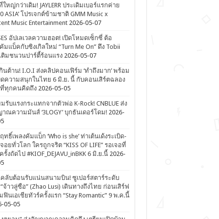
ที่ใหญ่กว่าเดิม! JAYLERR ประเดิมเบอร์แรกค่าย
0 ASIA’ โปรเจกต์ข้ามชาติ GMM Music x
ent Music Entertainment
2026-05-07
ES อัปเลเวลความฮอต! เปิดโหมดเซ็กซี่ ต้อ
คัมแบ็คกับซิงเกิลใหม่ “Turn Me On” ดึง Tobii
เติมชนวนปาร์ตี้ร้อนแรง
2026-05-07
ดเกินต้าน! I.O.I ส่งคลิปคอนเฟิร์ม ‘ทำถึงมาก’ พร้อม
ิดความสนุกในไทย 6 มิ.ย. นี้ กับคอนเสิร์ตฉลอง
ีที่ทุกคนคิดถึง
2026-05-05
ยมรับแรงกระแทกจากตัวพ่อ K-Rock! CNBLUE ส่ง
าณความมันส์ ‘3LOGY’ บุกธันเดอร์โดม!
2026-
05
ิฤทธิ์เพลงคัมแบ็ก ‘Who is she’ ท่าเต้นเด้งระเบิด-
จอยทั่วโลก ใครถูกจริต “KISS OF LIFE” รอเจอที่
รั้งถัดไป #KIOF_DEJAVU_inBKK 6 มิ.ย.นี้
2026-
05
ลับต้อนรับแน่นสนามบิน! ซูเปอร์สตาร์ระดับ
“จ้าวลู่ซือ” (Zhao Lusi) เดินทางถึงไทย ก่อนเสิร์ฟ
ฟินเอเชียทัวร์ครั้งแรก “Stay Romantic” 9 พ.ค.นี้
6-05-05