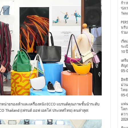
ก้าว
‘GX1
Tenc
PERS
นรับ
ร่วม
เริ่
ระเบ
10 ป
เตรี
สัญญ
05-
อิทธ
ม่วน
ไทยค
05-
แฟนค
ำหน่ายรองเท้าและเครื่องหนัง ECCO แบรนด์คุณภาพชั้นนำระดับ
โลก 
CCO
Thailand (เฟรนด์ ออฟ เอคโค่ ประเทศไทย) คนล่าสุด!
ความ
202