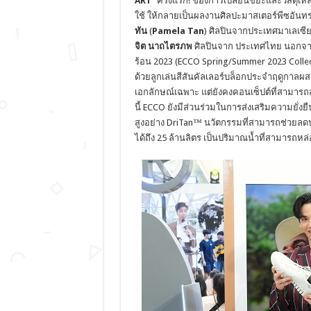
ART’
ครั้งแรก!
ของการเปลี่ยนขยะและวัสดุเห
ใช้ ให้กลายเป็นผลงานศิลปะมาสเตอร์พีซอันทร
ทัน
(
Pamela Tan
) ศิลปินจากประเทศมาเลเซี
จิต
นาถไตรภพ
ศิลปินจาก ประเทศไทย
นอกจาก
ร้อน 2023 (ECCO Spring/Summer 2023 Collect
ด้วยลูกเล่นสีสันคัลเลอร์บล็อกประจำฤดูกา
เอกลักษณ์เฉพาะ แต่ยังคงคอนเซ็ปต์ที่สามารถ
นี้ ECCO ยังมีส่วนร่วมในการส่งเสริมความยั่งย
สูงอย่าง DriTan™ นวัตกรรมที่สามารถช่วยลดป
ได้ถึง 25 ล้านลิตร เป็นปริมาณน้ำที่สามารถหล่อเ