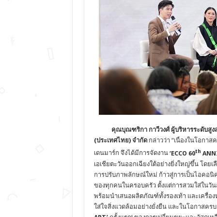
คุณบุณฑริกา กาวีวงศ์ ผู้บริหารระดับสูง
(ประเทศไทย) จำกัด
กล่าวว่า “เนื่องในโอกาสค
th
เดนมาร์ก จึงได้มีการจัดงาน
‘ECCO 60
ANNI
เอเชียตะวันออกเฉียงใต้อย่างยิ่งใหญ่ขึ้น โด
การปรับภาพลักษณ์ใหม่ ก้าวสู่การเป็นไอคอนิคแ
ของทุกคนในครอบครัว ตั้งแต่การสวมใส่ในวันส
พร้อมนำเสนอผลิตภัณฑ์ทั้งรองเท้า และเครื่อง
ใส่ใจสิ่งแวดล้อมอย่างยั่งยืน และในโอกาสคร