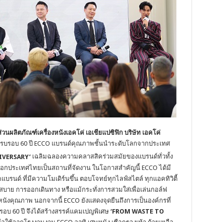
ส่วนผลิตภัณฑ์เครื่องหนังเอคโค่ เอเชียแปซิฟิก
บริษัท เอคโค่
รบรอบ 60 ปี
ECCO แบรนด์คุณภาพชั้นนำระดับโลกจากประเทศ
VERSARY’
เฉลิมฉลองความคลาสสิคร่วมสมัยของแบรนด์ทั่วทั้ง
ยเลือกประเทศไทยเป็นสถานที่จัดงาน ในโอกาสสำคัญนี้ ECCO
ได้มี
บรนด์ ที่มีความโมเดิร์นขึ้น ตอบโจทย์ทุกไลฟ์สไตล์ ทุกแอคทิวิตี้
บาย การออกเดินทาง หรือแม้กระทั่งการสวมใส่เพื่อเล่นกอล์ฟ
หนังคุณภาพ นอกจากนี้ ECCO ยังแสดงจุดยืนถึงการเป็นองค์กรที่
บรอบ 60
ปี จึงได้สร้างสรรค์แคมเปญพิเศษ
‘
FROM WASTE TO