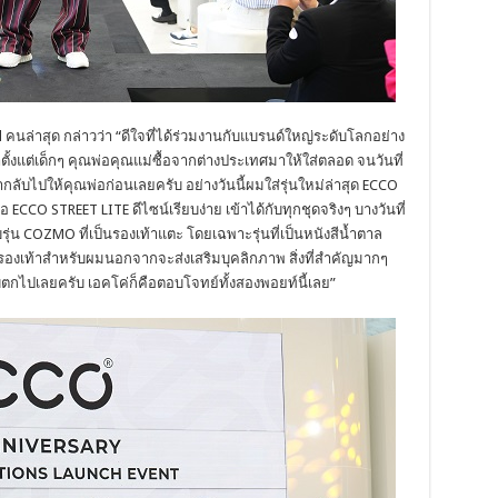
d
คนล่าสุด กล่าวว่า “ดีใจที่ได้ร่วมงานกับแบรนด์ใหญ่ระดับโลกอย่าง
ั้งแต่เด็กๆ คุณพ่อคุณแม่ซื้อจากต่างประเทศมาให้ใส่ตลอด จนวันที่
อากลับไปให้คุณพ่อก่อนเลยครับ อย่างวันนี้ผมใส่รุ่นใหม่ล่าสุด ECCO
ือ ECCO STREET LITE ดีไซน์เรียบง่าย เข้าได้กับทุกชุดจริงๆ บางวันที่
น COZMO ที่เป็นรองเท้าแตะ โดยเฉพาะรุ่นที่เป็นหนังสีน้ำตาล
ก รองเท้าสำหรับผมนอกจากจะส่งเสริมบุคลิกภาพ สิ่งที่สำคัญมากๆ
บตกไปเลยครับ เอคโค่ก็คือตอบโจทย์ทั้งสองพอยท์นี้เลย”