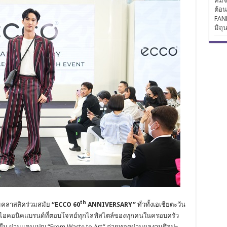
คิมจ
ต้อ
FAN
มิถุ
th
คลาสสิคร่วมสมัย
“ECCO 60
ANNIVERSARY”
ทั่วทั้งเอเชียตะวัน
สู่ไอคอนิคแบรนด์ที่ตอบโจทย์ทุกไลฟ์สไตล์ของทุกคนในครอบครัว
งยั่งยืน ผ่านแคมเปญ “From Waste to Art” ถ่ายทอดผ่านผลงานศิลปะ