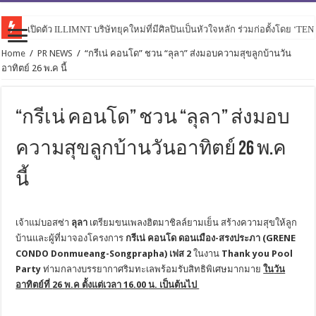
เปิดตัว ILLIMNT บริษัทยุคใหม่ที่มีศิลปินเป็นหัวใจหลัก ร่วมก่อตั้งโดย ‘TE
Home
/
PR NEWS
/
“กรีเน่ คอนโด” ชวน “ลุลา” ส่งมอบความสุขลูกบ้านวัน
อาทิตย์ 26 พ.ค นี้
“กรีเน่ คอนโด” ชวน “ลุลา” ส่งมอบ
ความสุขลูกบ้านวันอาทิตย์ 26 พ.ค
นี้
เจ้าแม่บอสซ่า
ลุลา
เตรียมขนเพลงฮิตมาชิลล์ยามเย็น
สร้างความสุขให้ลูก
บ้านและผู้ที่
มาจองโครงการ
กรีเน่ คอนโด ดอนเมือง-สรงประภา (
GRENE
CONDO Donmueang-Songprapha)
เฟส 2
ในงาน
Thank you Pool
Party
ท่ามกลางบรรยากาศริมทะเล
พร้อมรับสิทธิพิเศษมากมาย
ใน
วัน
อาทิตย์ที่
26
พ.ค ตั้งแต่เวลา
16.00
น. เป็นต้นไป