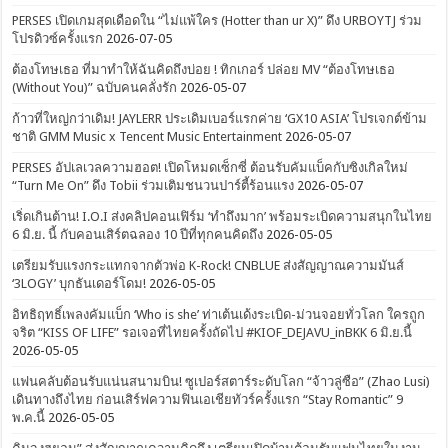
PERSES เปิดเกมสุดเดือดใน “ไม่แพ้ใคร (Hotter than ur X)” ดึง URBOYTJ ร่วม
โปรดิวซ์ครั้งแรก
2026-07-05
ต้องโทษเธอ ที่มาทำให้ฉันคิดถึงบ่อย ! ทิกเกอร์ ปล่อย MV “ต้องโทษเธอ
(Without You)” ฉบับคนคลั่งรัก
2026-05-07
ก้าวที่ใหญ่กว่าเดิม! JAYLERR ประเดิมเบอร์แรกค่าย ‘GX10 ASIA’ โปรเจกต์ข้าม
ชาติ GMM Music x Tencent Music Entertainment
2026-05-07
PERSES อัปเลเวลความฮอต! เปิดโหมดเซ็กซี่ ต้อนรับคัมแบ็คกับซิงเกิลใหม่
“Turn Me On” ดึง Tobii ร่วมเติมชนวนปาร์ตี้ร้อนแรง
2026-05-07
เริ่ดเกินต้าน! I.O.I ส่งคลิปคอนเฟิร์ม ‘ทำถึงมาก’ พร้อมระเบิดความสนุกในไทย
6 มิ.ย. นี้ กับคอนเสิร์ตฉลอง 10 ปีที่ทุกคนคิดถึง
2026-05-05
เตรียมรับแรงกระแทกจากตัวพ่อ K-Rock! CNBLUE ส่งสัญญาณความมันส์
‘3LOGY’ บุกธันเดอร์โดม!
2026-05-05
อิทธิฤทธิ์เพลงคัมแบ็ก ‘Who is she’ ท่าเต้นเด้งระเบิด-ม่วนจอยทั่วโลก ใครถูก
จริต “KISS OF LIFE” รอเจอที่ไทยครั้งถัดไป #KIOF_DEJAVU_inBKK 6 มิ.ย.นี้
2026-05-05
แฟนคลับต้อนรับแน่นสนามบิน! ซูเปอร์สตาร์ระดับโลก “จ้าวลู่ซือ” (Zhao Lusi)
เดินทางถึงไทย ก่อนเสิร์ฟความฟินเอเชียทัวร์ครั้งแรก “Stay Romantic” 9
พ.ค.นี้
2026-05-05