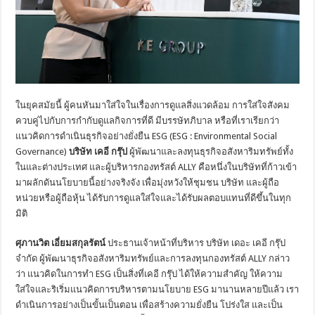
ในยุคสมัยนี้ ผู้คนหันมาใส่ใจในเรื่องการดูแลสิ่งแวดล้อม การใส่ใจสังคม
ควบคู่ไปกับการกำกับดูแลกิจการที่ดี มีบรรษัทภิบาล หรือที่เราเรียกว่า
แนวคิดการดำเนินธุรกิจอย่างยั่งยืน ESG (ESG : Environmental Social
Governance)
บริษัท เคอี กรุ๊ป
ผู้พัฒนาและลงทุนธุรกิจอสังหาริมทรัพย์ทั้ง
ในและต่างประเทศ และผู้บริหารกองทรัสต์ ALLY คือหนึ่งในบริษัทที่ก้าวเข้า
มาผลักดันนโยบายนี้อย่างจริงจัง เพื่อมุ่งหวังให้ชุมชน บริษัท และผู้ถือ
หน่วยหรือผู้ถือหุ้น ได้รับการดูแลใส่ใจและได้รับผลตอบแทนที่ดีขึ้นในทุก
มิติ
ศุภานวิต เอี่ยมสกุลรัตน์
ประธานเจ้าหน้าที่บริหาร บริษัท เดอะ เคอี กรุ๊ป
จำกัด ผู้พัฒนาธุรกิจอสังหาริมทรัพย์และการลงทุนกองทรัสต์ ALLY กล่าว
ว่า แนวคิดในการทำ ESG เป็นสิ่งที่เคอี กรุ๊ป ได้ให้ความสำคัญ ให้ความ
ใส่ใจและริเริ่มแนวคิดการบริหารตามนโยบาย ESG มานานหลายปีแล้ว เรา
ดำเนินการอย่างเป็นขั้นเป็นตอน เพื่อสร้างความยั่งยืน โปร่งใส และเป็น