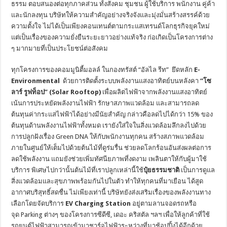
ธรรม ตอบสนองต่อทุกภาคส่วน ทั้งสังคม ชุมชน ผู้ใช้บริการ พนักงาน คู่ค้า
และนักลงทุน บริษัทให้ความสำคัญอย่างจริงจังและมุ่งมั่นสร้างสรรค์ด้วย
ความตั้งใจ ไม่ได้เป็นเพียงคอนเทนต์ตามกระแสเทรนด์โลกธุรกิจยุคใหม่
แต่เป็นเรื่องของความยั่งยืนระยะยาวอย่างแท้จริง ก่อเกิดเป็นโครงการต่าง
ๆ มากมายที่เป็นประโยชน์ต่อสังคม
ทุกโครงการของคอมมูนิตี้มอลล์ ในกองทรัสต์ “อัลไล รีท” ยึดหลัก
E-
Environmental
ด้วยการติดตั้งระบบพลังงานแสงอาทิตย์บนหลังคา
“โซ
ลาร์ รูฟท็อป”
(Solar Rooftop)
เพื่อผลิตไฟฟ้าจากพลังงานแสงอาทิตย์
เน้นการประหยัดพลังงานไฟฟ้า รักษาสภาพแวดล้อม และสามารถลด
ต้นทุนค่ากระแสไฟฟ้าได้อย่างมีนัยสำคัญ กล่าวคือลดไปได้กว่า 15% ของ
ต้นทุนด้านพลังงานไฟฟ้าทั้งหมด เรายังใส่ใจในสิ่งแวดล้อมลึกลงไปด้วย
การปลูกฝังเรื่อง Green DNA ให้กับพนักงานทุกคน สร้างสภาพแวดล้อม
ภายในศูนย์ให้เต็มไปด้วยต้นไม้ที่ดูร่มรื่น ช่วยลดโลกร้อนอันส่งผลต่อการ
ลดใช้พลังงาน แถมยังช่วยเพิ่มทัศนียภาพที่งดงาม เพลินตาให้กับผู้มาใช้
บริการ พิเศษไปกว่านั้นต้นไม้ที่เราปลูกเหล่านี้ใช้
ปุ๋ยธรรมชาติ
เป็นการดูแล
สิ่งแวดล้อมและสุขภาพพร้อมกันไปในตัว ทำให้ทุกคนที่มาเยือน ได้สูด
อากาศบริสุทธิ์สดชื่น ไม่เพียงเท่านี้ บริษัทยังส่งเสริมเรื่องของพลังงานทาง
เลือกโดยจัดบริการ
EV Charging Station
อยู่ตามลานจอดรถหรือ
จุด Parking ต่างๆ ของโครงการซีดีซี, เดอะ คริสตัล ฯลฯ เพื่อให้ลูกค้าที่ใช้
รถยนต์ไฟฟ้าสามารถเข้ามาชาร์จไฟฟ้าระหว่างที่มาช้อปปิ้งได้อีกด้วย