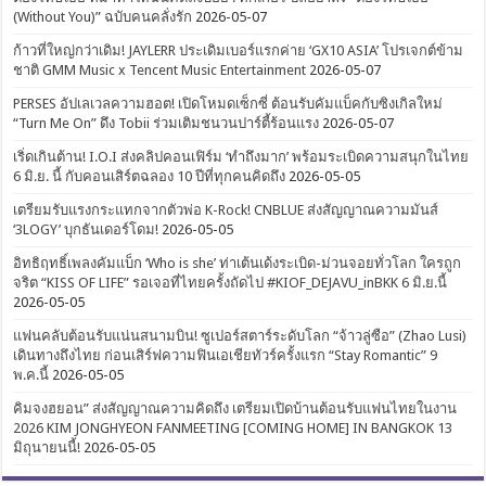
(Without You)” ฉบับคนคลั่งรัก
2026-05-07
ก้าวที่ใหญ่กว่าเดิม! JAYLERR ประเดิมเบอร์แรกค่าย ‘GX10 ASIA’ โปรเจกต์ข้าม
ชาติ GMM Music x Tencent Music Entertainment
2026-05-07
PERSES อัปเลเวลความฮอต! เปิดโหมดเซ็กซี่ ต้อนรับคัมแบ็คกับซิงเกิลใหม่
“Turn Me On” ดึง Tobii ร่วมเติมชนวนปาร์ตี้ร้อนแรง
2026-05-07
เริ่ดเกินต้าน! I.O.I ส่งคลิปคอนเฟิร์ม ‘ทำถึงมาก’ พร้อมระเบิดความสนุกในไทย
6 มิ.ย. นี้ กับคอนเสิร์ตฉลอง 10 ปีที่ทุกคนคิดถึง
2026-05-05
เตรียมรับแรงกระแทกจากตัวพ่อ K-Rock! CNBLUE ส่งสัญญาณความมันส์
‘3LOGY’ บุกธันเดอร์โดม!
2026-05-05
อิทธิฤทธิ์เพลงคัมแบ็ก ‘Who is she’ ท่าเต้นเด้งระเบิด-ม่วนจอยทั่วโลก ใครถูก
จริต “KISS OF LIFE” รอเจอที่ไทยครั้งถัดไป #KIOF_DEJAVU_inBKK 6 มิ.ย.นี้
2026-05-05
แฟนคลับต้อนรับแน่นสนามบิน! ซูเปอร์สตาร์ระดับโลก “จ้าวลู่ซือ” (Zhao Lusi)
เดินทางถึงไทย ก่อนเสิร์ฟความฟินเอเชียทัวร์ครั้งแรก “Stay Romantic” 9
พ.ค.นี้
2026-05-05
คิมจงฮยอน” ส่งสัญญาณความคิดถึง เตรียมเปิดบ้านต้อนรับแฟนไทยในงาน
2026 KIM JONGHYEON FANMEETING [COMING HOME] IN BANGKOK 13
มิถุนายนนี้!
2026-05-05