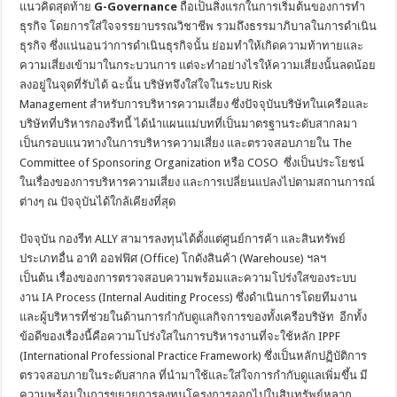
แนวคิดสุดท้าย
G-Governance
ถือเป็นสิ่งแรกในการเริ่มต้นของการทำ
ธุรกิจ โดยการใส่ใจจรรยาบรรณวิชาชีพ รวมถึงธรรมาภิบาลในการดำเนิน
ธุรกิจ ซึ่งแน่นอนว่าการดำเนินธุรกิจนั้น ย่อมทำให้เกิดความท้าทายและ
ความเสี่ยงเข้ามาในกระบวนการ แต่จะทำอย่างไรให้ความเสี่ยงนั้นลดน้อย
ลงอยู่ในจุดที่รับได้ ฉะนั้น บริษัทจึงใส่ใจในระบบ Risk
Management สำหรับการบริหารความเสี่ยง ซึ่งปัจจุบันบริษัทในเครือและ
บริษัทที่บริหารกองรีทนี้ ได้นำแผนแม่บทที่เป็นมาตรฐานระดับสากลมา
เป็นกรอบแนวทางในการบริหารความเสี่ยง และตรวจสอบภายใน The
Committee of Sponsoring Organization หรือ COSO ซึ่งเป็นประโยชน์
ในเรื่องของการบริหารความเสี่ยง และการเปลี่ยนแปลงไปตามสถานการณ์
ต่างๆ ณ ปัจจุบันได้ใกล้เคียงที่สุด
ปัจจุบัน กองรีท ALLY สามารลงทุนได้ตั้งแต่ศูนย์การค้า และสินทรัพย์
ประเภทอื่น อาทิ ออฟฟิศ (Office) โกดังสินค้า (Warehouse) ฯลฯ
เป็นต้น
เรื่องของการตรวจสอบความพร้อมและความโปร่งใสของระบบ
งาน IA Process (Internal Auditing Process) ซึ่งดำเนินการโดยทีมงาน
และผู้บริหารที่ช่วยในด้านการกำกับดูแลกิจการของทั้งเครือบริษัท อีกทั้ง
ข้อดีของเรื่องนี้คือความโปร่งใสในการบริหารงานที่จะใช้หลัก IPPF
(International Professional Practice Framework) ซึ่งเป็นหลักปฏิบัติการ
ตรวจสอบภายในระดับสากล ที่นำมาใช้และใส่ใจการกำกับดูแลเพิ่มขึ้น มี
ความพร้อมในการขยายการลงทุนโครงการออกไปในสินทรัพย์หลาก