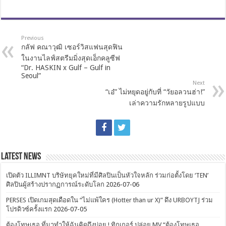
Previous
กลัฟ คณาวุฒิ เซอร์วิสแฟนสุดฟิน
ในงานไลฟ์สตรีมมิ่งสุดเอ็กคลูซีฟ
“Dr. HASKIN x Gulf – Gulf in
Seoul”
Next
“เอ๋” ไม่หยุดอยู่กับที่ “วัยอลวนฮ่า!”
เล่าความรักหลายรูปแบบ
Latest News
เปิดตัว ILLIMNT บริษัทยุคใหม่ที่มีศิลปินเป็นหัวใจหลัก ร่วมก่อตั้งโดย ‘TEN’
ศิลปินผู้สร้างปรากฏการณ์ระดับโลก
2026-07-06
PERSES เปิดเกมสุดเดือดใน “ไม่แพ้ใคร (Hotter than ur X)” ดึง URBOYTJ ร่วม
โปรดิวซ์ครั้งแรก
2026-07-05
ต้องโทษเธอ ที่มาทำให้ฉันคิดถึงบ่อย ! ทิกเกอร์ ปล่อย MV “ต้องโทษเธอ