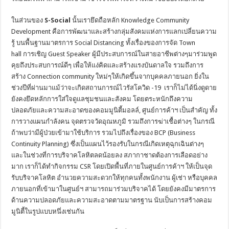
ในส่วนของ
S-Social
นั้นเรายึดถือหลัก Knowledge Community
Development คือการพัฒนาและสร้างกลุ่มสังคมแห่งการแลกเปลี่ยนความ
รู้ บนพื้นฐานมาตรการ Social Distancing ทั้งเรื่องของการจัด Town
hall การเชิญ Guest Speaker ผู้มีประสบการณ์ในสายอาชีพต่างๆมาร่วมพูด
คุยถึงประสบการณ์ดีๆ เพื่อให้แง่คิดและสร้างแรงบันดาลใจ รวมถึงการ
สร้าง Connection community ใหม่ๆให้เกิดขึ้นจากบุคคลภายนอก ยิ่งใน
ช่วงปีที่ผ่านมาแม้ว่าจะเกิดสถานการณ์ไวรัสโควิด -19 เราก็ไม่ได้นิ่งดูดาย
ยังคงยึดหลักการใส่ใจดูแลชุมชนและสังคม โดยตระหนักถึงความ
ปลอดภัยและความสะอาดของคอมมูนิตี้มอลล์, ศูนย์การค้าฯ เป็นสำคัญ ทั้ง
การวางแผนกำลังคน จุดตรวจวัดอุณหภูมิ รวมถึงการฆ่าเชื้อต่างๆ ในกรณี
ถ้าพบว่ามีผู้ป่วยเข้ามาใช้บริการ รวมไปถึงเรื่องของ BCP (Business
Continuity Planning) ซึ่งเป็นแผนไว้รองรับในกรณีเกิดเหตุฉุกเฉินต่างๆ
และในช่วงที่การบริจาคโลหิตลดน้อยลง สภากาชาดต้องการเลือดอย่าง
มาก เราก็ได้ทำกิจกรรม CSR โดยเปิดพื้นที่ภายในศูนย์การค้าฯ ให้เป็นจุด
รับบริจาคโลหิต อำนวยความสะดวกให้ทุกคนทั้งพนักงาน ผู้เช่า หรือบุคคล
ภายนอกที่เข้ามาในศูนย์ฯ สามารถมาร่วมบริจาคได้ โดยยังคงมีมาตรการ
ด้านความปลอดภัยและความสะอาดตามมาตรฐาน นับเป็นการสร้างคอม
มูนิตี้ในรูปแบบหนึ่งเช่นกัน