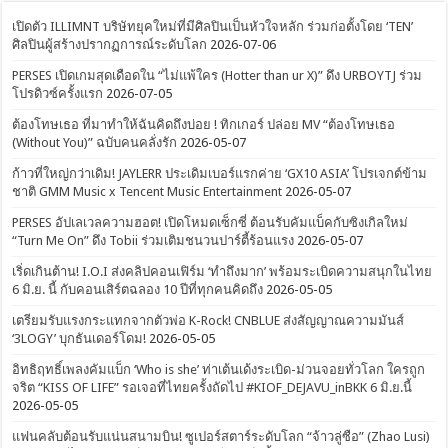
เปิดตัว ILLIMNT บริษัทยุคใหม่ที่มีศิลปินเป็นหัวใจหลัก ร่วมก่อตั้งโดย ‘TEN’
ศิลปินผู้สร้างปรากฏการณ์ระดับโลก
2026-07-06
PERSES เปิดเกมสุดเดือดใน “ไม่แพ้ใคร (Hotter than ur X)” ดึง URBOYTJ ร่วม
โปรดิวซ์ครั้งแรก
2026-07-05
ต้องโทษเธอ ที่มาทำให้ฉันคิดถึงบ่อย ! ทิกเกอร์ ปล่อย MV “ต้องโทษเธอ
(Without You)” ฉบับคนคลั่งรัก
2026-05-07
ก้าวที่ใหญ่กว่าเดิม! JAYLERR ประเดิมเบอร์แรกค่าย ‘GX10 ASIA’ โปรเจกต์ข้าม
ชาติ GMM Music x Tencent Music Entertainment
2026-05-07
PERSES อัปเลเวลความฮอต! เปิดโหมดเซ็กซี่ ต้อนรับคัมแบ็คกับซิงเกิลใหม่
“Turn Me On” ดึง Tobii ร่วมเติมชนวนปาร์ตี้ร้อนแรง
2026-05-07
เริ่ดเกินต้าน! I.O.I ส่งคลิปคอนเฟิร์ม ‘ทำถึงมาก’ พร้อมระเบิดความสนุกในไทย
6 มิ.ย. นี้ กับคอนเสิร์ตฉลอง 10 ปีที่ทุกคนคิดถึง
2026-05-05
เตรียมรับแรงกระแทกจากตัวพ่อ K-Rock! CNBLUE ส่งสัญญาณความมันส์
‘3LOGY’ บุกธันเดอร์โดม!
2026-05-05
อิทธิฤทธิ์เพลงคัมแบ็ก ‘Who is she’ ท่าเต้นเด้งระเบิด-ม่วนจอยทั่วโลก ใครถูก
จริต “KISS OF LIFE” รอเจอที่ไทยครั้งถัดไป #KIOF_DEJAVU_inBKK 6 มิ.ย.นี้
2026-05-05
แฟนคลับต้อนรับแน่นสนามบิน! ซูเปอร์สตาร์ระดับโลก “จ้าวลู่ซือ” (Zhao Lusi)