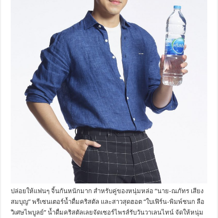
ปล่อยให้แฟนๆ จิ้นกันหนักมาก สำหรับคู่ของหนุ่มหล่อ “นาย-ณภัทร เสียง
สมบุญ” พรีเซนเตอร์น้ำดื่มคริสตัล และสาวสุดฮอต “ใบเฟิร์น-พิมพ์ชนก ลือ
วิเศษไพบูลย์” น้ำดื่มคริสตัลเลยจัดเซอร์ไพรส์รับวันวาเลนไทน์ จัดให้หนุ่ม