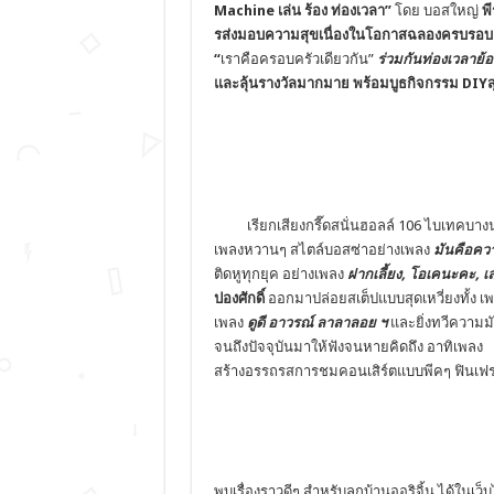
Machine
เล่น ร้อง ท่องเวลา
”
โดย บอสใหญ่
พี
รส่
งมอบความสุขเนื่
องในโอกาสฉลองครบรอ
“
เราคือครอบครัวเดียวกัน”
ร่วมกันท่องเวลาย้
และลุ้นรางวัลมากมาย พร้อมบูธกิจกรรม
DIY
ส
เรียกเสียงกรี๊ดสนั่นฮอลล์
106
ไบเทคบางนา
เพลงหวานๆ สไตล์บอสซ่าอย่างเพลง
มันคือควา
ติดหูทุกยุค อย่างเพลง
ฝากเลี้ยง, โอเคนะคะ, เ
ปองศักดิ์
ออกมาปล่อยสเต็ปแบบสุดเหวี่ยงทั้
ง เพ
เพลง
ดูดี อาวรณ์ ลาลาลอย ฯ
และยิ่งทวีความมัน
จนถึงปั
จจุบันมาให้ฟังจนหายคิดถึง อาทิเพล
สร้างอรรถรสการชมคอนเสิร์ตแบบพี
คๆ ฟินเฟร
พบเรื่องราวดีๆ สำหรับลูกบ้านออริจิ้น ได้ในเว็บ