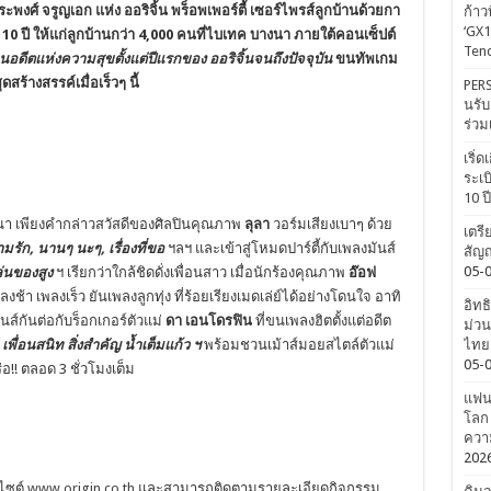
ระพงศ์ จรูญเอก แห่ง ออริจิ้น พร็อพเพอร์ตี้
เซอร์ไพรส์ลูกบ้านด้วยกา
ก้าว
‘GX1
บ
10
ปี ให้แก่ลูกบ้านกว่า
4,000
คนที่ไบเทค บางนา ภายใต้คอนเซ็ปต์
Tenc
อนอดีตแห่
งความสุขตั้งแต่ปีแรกของ
ออริจิ้
นจนถึงปัจจุบัน
ขนทัพเกม
ุดสร้างสรรค์เมื่อเร็วๆ นี้
PERS
นรับ
ร่วม
เริ่
ระเบ
10 ป
 เพียงคำกล่าวสวัสดีของศิลปินคุ
ณภาพ
ลุลา
วอร์มเสียงเบาๆ ด้วย
เตรี
มรัก, นานๆ นะๆ, เรื่องที่ขอ
ฯลฯ และเข้าสู่โหมดปาร์ตี้กับเพลงมั
นส์
สัญญ
05-
ล่นของสูง
ฯ เรียกว่าใกล้ชิดดั่งเพื่อนสาว เมื่อนักร้องคุณภาพ
อ๊อฟ
ลงช้า เพลงเร็ว ยันเพลงลูกทุ่ง ที่ร้อยเรียงเมดเล่ย์ได้อย่
างโดนใจ อาทิ
อิทธ
ส์กันต่อกับร็
อกเกอร์ตัวแม่
ดา เอนโดรฟิน
ที่ขนเพลงฮิตตั้งแต่อดีต
ม่วน
ง
เพื่อนสนิท สิ่งสำคัญ น้ำเต็มแก้ว ฯ
พร้อมชวนเม้าส์มอยสไตล์ตัวแม่
ไทยค
05-
่อ
!!
ตลอด
3
ชั่วโมงเต็ม
แฟนค
โลก 
ความ
202
ไซต์
www.origin.co.th
และ
สามารถติดตามรายละเอียดกิ
จกรรม