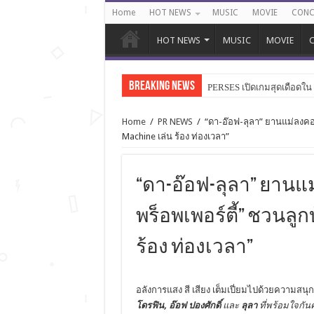
Home
HOT NEWS
MUSIC
MOVIE
CONC
HOT NEWS
MUSIC
MOVIE
C
Breaking News
PERSES เปิดเกมสุดเดือดใน “
Home
/
PR NEWS
/
“ดา-อ๊อฟ-ลุลา” ยานแม่ลงคอนเ
Machine เล่น ร้อง ท่องเวลา”
“ดา-อ๊อฟ-ลุลา” ยานแม่ล
พร็อพเพอร์ตี้” ชวนลูกบ้
ร้อง ท่องเวลา”
อลังการแสง สี เสียง เต็มเปี่ยมไปด้วยความสนุก
โดรฟิน, อ๊อฟ ปองศักดิ์
และ
ลุลา
ที่พร้อมใจกัน