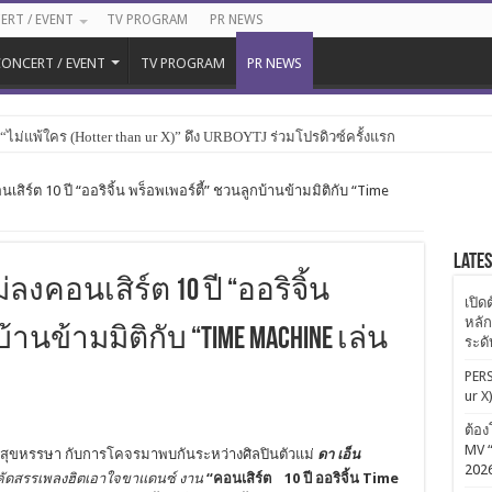
ERT / EVENT
TV PROGRAM
PR NEWS
ONCERT / EVENT
TV PROGRAM
PR NEWS
ไม่แพ้ใคร (Hotter than ur X)” ดึง URBOYTJ ร่วมโปรดิวซ์ครั้งแรก
สิร์ต 10 ปี “ออริจิ้น พร็อพเพอร์ตี้” ชวนลูกบ้านข้ามมิติกับ “Time
Late
งคอนเสิร์ต 10 ปี “ออริจิ้น
เปิด
หลัก
านข้ามมิติกับ “Time Machine เล่น
ระด
PERS
ur X
ต้อง
MV “
สุ
ขหรรษา กับการโคจรมาพบกันระหว่างศิลปิ
นตัวแม่
ดา เอ็น
202
คัดสรรเพลงฮิ
ตเอาใจขาแดนซ์ งาน
“
คอนเสิร์ต
10
ปี ออริจิ้น
Time