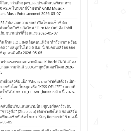
ที่ใหญ่กว่าเดิม! JAYLERR ประเดิมเบอร์แรกค่าย
0 ASIA’ โปรเจกต์ข้ามชาติ GMM Music x
ent Music Entertainment
2026-05-07
ES อัปเลเวลความฮอต! เปิดโหมดเซ็กซี่ ต้อ
คัมแบ็คกับซิงเกิลใหม่ “Turn Me On” ดึง Tobii
เติมชนวนปาร์ตี้ร้อนแรง
2026-05-07
ดเกินต้าน! I.O.I ส่งคลิปคอนเฟิร์ม ‘ทำถึงมาก’ พร้อม
ิดความสนุกในไทย 6 มิ.ย. นี้ กับคอนเสิร์ตฉลอง
ีที่ทุกคนคิดถึง
2026-05-05
ยมรับแรงกระแทกจากตัวพ่อ K-Rock! CNBLUE ส่ง
าณความมันส์ ‘3LOGY’ บุกธันเดอร์โดม!
2026-
05
ิฤทธิ์เพลงคัมแบ็ก ‘Who is she’ ท่าเต้นเด้งระเบิด-
จอยทั่วโลก ใครถูกจริต “KISS OF LIFE” รอเจอที่
รั้งถัดไป #KIOF_DEJAVU_inBKK 6 มิ.ย.นี้
2026-
05
ลับต้อนรับแน่นสนามบิน! ซูเปอร์สตาร์ระดับ
“จ้าวลู่ซือ” (Zhao Lusi) เดินทางถึงไทย ก่อนเสิร์ฟ
ฟินเอเชียทัวร์ครั้งแรก “Stay Romantic” 9 พ.ค.นี้
6-05-05