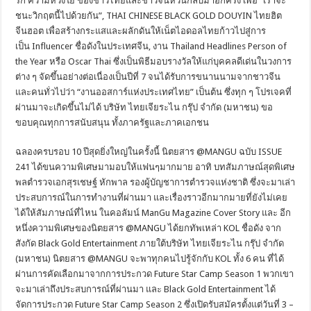
รัก ความห่วงใย ของชาวไทยและชาวจีนหวนกลับมาอีกครั้ง เพื่อ “เราจะ
ชนะวิกฤตนี้ไปด้วยกัน”, THAI CHINESE BLACK GOLD DOUYIN ไทยฮิต
จีนฮอต เพื่อสร้างกระแสและผลักดันให้เน็ตไอดอลไทยก้าวไปสู่การ
เป็น Influencer ชื่อดังในประเทศจีน, งาน Thailand Headlines Person of
the Year หรือ Oscar Thai ซึ่งเป็นพิธีมอบรางวัลให้แก่บุคคลดีเด่นในวงการ
ต่าง ๆ จัดขึ้นอย่างต่อเนื่องเป็นปีที่ 7 จนได้รับการขนานนามจากชาวจีน
และคนทั่วไปว่า “งานออสการ์แห่งประเทศไทย” เป็นต้น ซึ่งทุก ๆ โปรเจคที่
ผ่านมาจะเกิดขึ้นไม่ได้ บริษัท ไทยเจียระไน กรุ๊ป จำกัด (มหาชน) ขอ
ขอบคุณทุกการสนับสนุน ทั้งภาครัฐและภาคเอกชน
ฉลองครบรอบ 10 ปีสุดยิ่งใหญ่ในครั้งนี้ นิตยสาร @MANGU ฉบับ ISSUE
241 ได้ขนความพิเศษมามอบให้แฟนๆมากมาย อาทิ บทสัมภาษณ์สุดพิเศษ
พลตำรวจเอกสุรเชษฐ์ หักพาล รองผู้บัญชาการตำรวจแห่งชาติ ซึ่งจะมาเล่า
ประสบการณ์ในการทำงานที่ผ่านมา และเรื่องราวอีกมากมายที่ยังไม่เคย
ได้ให้สัมภาษณ์ที่ไหน ในคอลัมน์ ManGu Magazine Cover Story และ อีก
หนึ่งความพิเศษของนิตยสาร @MANGU ได้ยกทัพเหล่า KOL ชื่อดัง จาก
สังกัด Black Gold Entertainment ภายใต้บริษัท ไทยเจียระไน กรุ๊ป จำกัด
(มหาชน) นิตยสาร @MANGU จะพาทุกคนไปรู้จักกับ KOL ทั้ง 6 คน ที่ได้
ผ่านการคัดเลือกมาจากการประกวด Future Star Camp Season 1 พวกเขา
จะมาเล่าถึงประสบการณ์ที่ผ่านมา และ Black Gold Entertainment ได้
จัดการประกวด Future Star Camp Season 2 ซึ่งเปิดรับสมัครตั้งแต่วันที่ 3 –