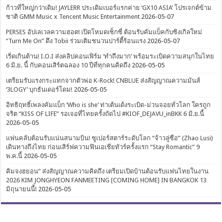
ก้าวที่ใหญ่กว่าเดิม! JAYLERR ประเดิมเบอร์แรกค่าย ‘GX10 ASIA’ โปรเจกต์ข้าม
ชาติ GMM Music x Tencent Music Entertainment
2026-05-07
PERSES อัปเลเวลความฮอต! เปิดโหมดเซ็กซี่ ต้อนรับคัมแบ็คกับซิงเกิลใหม่
“Turn Me On” ดึง Tobii ร่วมเติมชนวนปาร์ตี้ร้อนแรง
2026-05-07
เริ่ดเกินต้าน! I.O.I ส่งคลิปคอนเฟิร์ม ‘ทำถึงมาก’ พร้อมระเบิดความสนุกในไทย
6 มิ.ย. นี้ กับคอนเสิร์ตฉลอง 10 ปีที่ทุกคนคิดถึง
2026-05-05
เตรียมรับแรงกระแทกจากตัวพ่อ K-Rock! CNBLUE ส่งสัญญาณความมันส์
‘3LOGY’ บุกธันเดอร์โดม!
2026-05-05
อิทธิฤทธิ์เพลงคัมแบ็ก ‘Who is she’ ท่าเต้นเด้งระเบิด-ม่วนจอยทั่วโลก ใครถูก
จริต “KISS OF LIFE” รอเจอที่ไทยครั้งถัดไป #KIOF_DEJAVU_inBKK 6 มิ.ย.นี้
2026-05-05
แฟนคลับต้อนรับแน่นสนามบิน! ซูเปอร์สตาร์ระดับโลก “จ้าวลู่ซือ” (Zhao Lusi)
เดินทางถึงไทย ก่อนเสิร์ฟความฟินเอเชียทัวร์ครั้งแรก “Stay Romantic” 9
พ.ค.นี้
2026-05-05
คิมจงฮยอน” ส่งสัญญาณความคิดถึง เตรียมเปิดบ้านต้อนรับแฟนไทยในงาน
2026 KIM JONGHYEON FANMEETING [COMING HOME] IN BANGKOK 13
มิถุนายนนี้!
2026-05-05