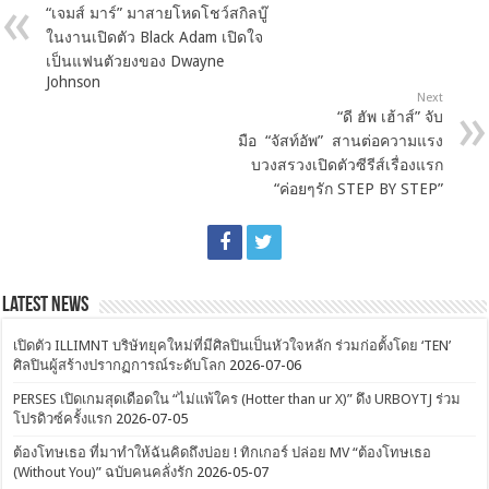
“เจมส์ มาร์” มาสายโหดโชว์สกิลบู๊
ในงานเปิดตัว Black Adam เปิดใจ
เป็นแฟนตัวยงของ Dwayne
Johnson
Next
“ดี ฮัพ เฮ้าส์” จับ
มือ “จัสท์อัพ” สานต่อความแรง
บวงสรวงเปิดตัวซีรีส์เรื่องแรก
“ค่อยๆรัก STEP BY STEP”
Latest News
เปิดตัว ILLIMNT บริษัทยุคใหม่ที่มีศิลปินเป็นหัวใจหลัก ร่วมก่อตั้งโดย ‘TEN’
ศิลปินผู้สร้างปรากฏการณ์ระดับโลก
2026-07-06
PERSES เปิดเกมสุดเดือดใน “ไม่แพ้ใคร (Hotter than ur X)” ดึง URBOYTJ ร่วม
โปรดิวซ์ครั้งแรก
2026-07-05
ต้องโทษเธอ ที่มาทำให้ฉันคิดถึงบ่อย ! ทิกเกอร์ ปล่อย MV “ต้องโทษเธอ
(Without You)” ฉบับคนคลั่งรัก
2026-05-07