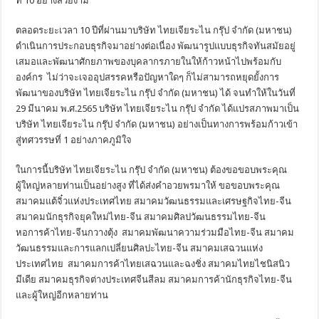
ที่ 10 อย่างสวยงาม
ตลอดระยะเวลา 10 ปีที่ผ่านมาบริษัท ไทยเจียระไน กรุ๊ป จำกัด (มหาชน)
ดำเนินการประกอบธุรกิจมาอย่างต่อเนื่อง พัฒนารูปแบบธุรกิจทันสมัยอยู่
เสมอและพัฒนาศักยภาพของบุคลากรภายในให้ก้าวหน้าไปพร้อมกับ
องค์กร ไม่ว่าจะเจออุปสรรคหรือปัญหาใดๆ ก็ไม่สามารถหยุดยั้งการ
พัฒนาของบริษัท ไทยเจียระไน กรุ๊ป จำกัด (มหาชน) ได้ จนทำให้ในวันที่
29 มีนาคม พ.ศ.2565 บริษัท ไทยเจียระไน กรุ๊ป จำกัด ได้แปรสภาพมาเป็น
บริษัท ไทยเจียระไน กรุ๊ป จำกัด (มหาชน) อย่างเป็นทางการพร้อมก้าวเข้า
สู่ทศวรรษที่ 1 อย่างภาคภูมิใจ
ในการนี้บริษัท ไทยเจียระไน กรุ๊ป จำกัด (มหาชน) ต้องขอขอบพระคุณ
ผู้ใหญ่หลายท่านเป็นอย่างสูง ที่ได้ส่งคำอวยพรมาให้ ขอขอบพระคุณ
สมาคมแต้จิ๋วแห่งประเทศไทย สมาคมวัฒนธรรมและเศรษฐกิจไทย-จีน
สมาคมนักธุรกิจยุคใหม่ไทย-จีน สมาคมศิลปวัฒนธรรมไทย-จีน
หอการค้าไทย-จีนกวางตุ้ง สมาคมพัฒนาความร่วมมือไทย-จีน สมาคม
วัฒนธรรมและการแลกเปลี่ยนศิลปะไทย-จีน สมาคมเสฉวนแห่ง
ประเทศไทย สมาคมการค้าไทยเสฉวนและฉงชิ่ง สมาคมไทยไชนิสนิว
มีเดีย สมาคมธุรกิจต่างประเทศจีนสีลม สมาคมการค้านักธุรกิจไทย-จีน
และผู้ใหญ่อีกหลายท่าน