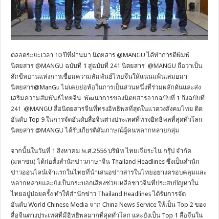
ตลอดระยะเวลา 10 ปีที่ผ่านมา นิตยสาร @MANGU ได้ทำการตีพิมพ์
นิตยสาร @MANGU ฉบับที่ 1 สู่ฉบับที่ 241 นิตยสาร @MANGU ถือว่าเป็น
สักขีพยานแห่งการเชื่อมความสัมพันธ์ไทยจีนให้แน่นแฟ้นเสมอมา
นิตยสาร@ManGu ไม่เคยย่อท้อในการเป็นส่วนหนึ่งที่ร่วมผลักดันและส่ง
เสริมความสัมพันธ์ไทยจีน พัฒนาการของนิตยสารจากฉบับที่ 1 ถึงฉบับที่
241 @MANGU สื่อนิตยสารจีนที่ทรงอิทธิพลที่สุดในแวดวงสังคมไทย ติด
อันดับ Top 9 ในการจัดอันดับสื่อจีนต่างประเทศที่ทรงอิทธิพลที่สุดทั่วโลก
นิตยสาร @MANGU ได้รับเกียรติสัมภาษณ์ผู้คนหลากหลายกลุ่ม
จากนั้นในวันที่ 1 สิงหาคม พ.ศ.2556 บริษัท ไทยเจียระไน กรุ๊ป จำกัด
(มหาชน) ได้ก่อตั้งสำนักข่าวภาษาจีน Thailand Headlines ซึ่งเป็นสำนัก
ข่าวออนไลน์เจ้าแรกในไทยที่นำเสนอข่าวสารในไทยอย่างครอบคลุมและ
หลากหลายและยังเป็นกระบอกเสียงช่วยเหลือชาวจีนที่ประสบปัญหาใน
ไทยอยู่บ่อยครั้ง ทำให้สำนักข่าว Thailand Headlines ได้รับการจัด
อันดับ World Chinese Media จาก China News Service ให้เป็น Top 2 ของ
สื่อจีนต่างประเทศที่มีอิทธิพลมากที่สุดทั่วโลก และยังเป็น Top 1 สื่อจีนใน