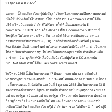
31 ตุลาคม พ.ศ.2565 นี้
นอกจากนี้ไทยเจียระไนกรุ๊ปยังมีธุรกิจในเครือและแบรนด์อีกหลายแบรนด์
เพื่อให้บริษัทเติบโตไปตามแนวโน้มธุรกิจ เช่น E-commerce ภายใต้ชื่อ
บริษัท ไทยวันมอลล์ จำกัด ที่ได้รับการตั้งให้เป็นแพลตฟอร์ม E-
commerce แบบ B2C จากเครือ Alibaba เป็น E-commerce platform ที่
ใหญ่ที่สุดในโลกระหว่างไทย-จีน และยังได้รับการสนับสนุนจากคณะ
กรรมการส่งเสริมการลงทุน (BOI) ธุรกิจด้านอสังหาริมทรัพย์ Jiaranai
Real Estate เป็นตัวแทนจำหน่ายโครงการคอนโดมิเนียมให้แก่ชาวจีน และ
ให้คำปรึกษาด้านการลงทุนในไทยให้แก่นักลงทุนชาวจีน ด้วยทีมงานมือ
อาชีพจากจีน ธุรกิจ MCN สื่อบันเทิงน้องใหม่ผู้บริหาร KOLs และบ่ม
เพาะ Net Idols ภายใต้ชื่อ Black Gold Entertainment
ในปีพ.ศ. 2565 นี้เป็นวันครบรอบ 47 ปีของการสถาปนาความสัมพันธ์
ทางการทูตระหว่างประเทศจีนและประเทศไทยและการครบรอบ 100 ปีการ
ก่อตั้งพรรคคอมมิวนิสต์จีน และวันที่ 1 ตุลาคม 2565 เป็นวันครบรอบ 73 ปี
ของการก่อตั้งสาธารณรัฐประชาชนจีน ด้วยการสนับสนุนทุกภาคฝ่ายของ
หน่วยงานรัฐบาลจีนและหน่วยงานรัฐบาลไทย สถาบันวัฒนธรรม พันธมิตร
สื่อ รัฐวิสาหกิจจีน สมาคมจีนในไทย และอีกหลายภาคส่วน เป็นแรงขับ
เคลื่อนให้บริษัท ไทยเจียระไน กรุ๊ป จำกัด (มหาชน) ได้เดินหน้าก้าวเข้าสู่ปี