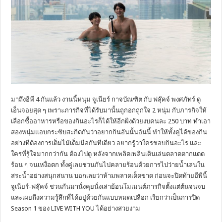
มาถึงอีพี 4 กันแล้ว งานนี้หนุ่ม จูเนียร์ กาจบัณฑิต กับ ฟลุ๊คจ์ พงศภัทร์ ดู
เอ็นจอยสุด ๆ เพราะภารกิจที่ได้รับมานั้นถูกอกถูกใจ 2 หนุ่ม กับภารกิจให้
เลือกซื้ออาหารหรือของกินอะไรก็ได้ให้อีกฝั่งด้วยงบคนละ 250 บาท ทำเอา
สองหนุ่มแอบกระซิบสะกิดกันว่าอยากกินอันนั้นอันนี้ ทำให้ทั้งคู่ได้ของกิน
อย่างที่ต้องการเต็มไม้เต็มมือกันทีเดียว อยากรู้ว่าใครชอบกินอะไร และ
ใครที่รู้ใจมากกว่ากัน ต้องไปดู หลังจากเพลิดเพลินเดินเล่นตลาดตากแดด
ร้อน ๆ จนเหงื่อตก ทั้งคู่เลยชวนกันไปคลายร้อนด้วยการไปว่ายน้ำเล่นใน
สระน้ำอย่างสนุกสนาน บอกเลยว่าห้ามพลาดเด็ดขาด ก่อนจะปิดท้ายอีพีนี้
จูเนียร์-ฟลุ๊คจ์ ชวนกันมานั่งคุยนั่งเล่าย้อนโมเมนต์ภารกิจตั้งแต่ต้นจนจบ
และเผยถึงความรู้สึกที่ได้อยู่ด้วยกันแบบหมดเปลือก เรียกว่าเป็นการปิด
Season 1 ของ LIVE WITH YOU ได้อย่างสวยงาม