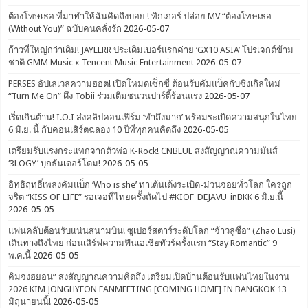
ต้องโทษเธอ ที่มาทำให้ฉันคิดถึงบ่อย ! ทิกเกอร์ ปล่อย MV “ต้องโทษเธอ
(Without You)” ฉบับคนคลั่งรัก
2026-05-07
ก้าวที่ใหญ่กว่าเดิม! JAYLERR ประเดิมเบอร์แรกค่าย ‘GX10 ASIA’ โปรเจกต์ข้าม
ชาติ GMM Music x Tencent Music Entertainment
2026-05-07
PERSES อัปเลเวลความฮอต! เปิดโหมดเซ็กซี่ ต้อนรับคัมแบ็คกับซิงเกิลใหม่
“Turn Me On” ดึง Tobii ร่วมเติมชนวนปาร์ตี้ร้อนแรง
2026-05-07
เริ่ดเกินต้าน! I.O.I ส่งคลิปคอนเฟิร์ม ‘ทำถึงมาก’ พร้อมระเบิดความสนุกในไทย
6 มิ.ย. นี้ กับคอนเสิร์ตฉลอง 10 ปีที่ทุกคนคิดถึง
2026-05-05
เตรียมรับแรงกระแทกจากตัวพ่อ K-Rock! CNBLUE ส่งสัญญาณความมันส์
‘3LOGY’ บุกธันเดอร์โดม!
2026-05-05
อิทธิฤทธิ์เพลงคัมแบ็ก ‘Who is she’ ท่าเต้นเด้งระเบิด-ม่วนจอยทั่วโลก ใครถูก
จริต “KISS OF LIFE” รอเจอที่ไทยครั้งถัดไป #KIOF_DEJAVU_inBKK 6 มิ.ย.นี้
2026-05-05
แฟนคลับต้อนรับแน่นสนามบิน! ซูเปอร์สตาร์ระดับโลก “จ้าวลู่ซือ” (Zhao Lusi)
เดินทางถึงไทย ก่อนเสิร์ฟความฟินเอเชียทัวร์ครั้งแรก “Stay Romantic” 9
พ.ค.นี้
2026-05-05
คิมจงฮยอน” ส่งสัญญาณความคิดถึง เตรียมเปิดบ้านต้อนรับแฟนไทยในงาน
2026 KIM JONGHYEON FANMEETING [COMING HOME] IN BANGKOK 13
มิถุนายนนี้!
2026-05-05