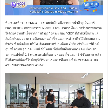
ที่เลข 30 ที่ “ช่อง 9
MCOT HD
” พบกับอีกหนึ่งรายการน้ำดี ทุกวันเสาร์
เวลา
10.30
น. กับรายการ “
Follow Us
ตามเรามา” ที่จะมาสร้างแรงบันดาล
ใจด้
วยความสำเร็จจากการทำธุรกิจต่
างๆ ของ
“CEO”
ที่กําลังเป็นกระแส
สัมผัสกับมุมมองความคิ
ดของคนสำเร็จ แนวการทำธุรกิจให้
ประสบความ
สำเร็จ ซึ่งผลิตโดย บริษัท เซ็พเทมเบอร์ แบงค็อค จำกัด เช้าวันเสาร์ที่
5
มิ
ถุนานี้ พบกับ ลูกเกด-เมทินี กิ่งโพยม
“ก็คือปั้นเด็กมาหลายคน มีพาเข้า
วงการแฟชั่นก็
2-3
คน เดอะเฟสก็หลายคนอยู่ ก็ชนะมา
3
ซีซั่นนะคะ แล้ว
ก็ได้เทรนด์น้องที่ไปมิสยู
นิเวิร์สมา
2
คน”
#
ที่เลข30ที่ช่อง9
#9MCOTHD
#
หมายเลข
30 #
อสมท
#
ช่อง
9