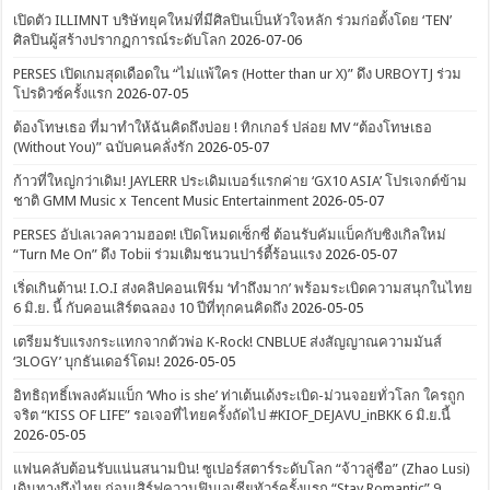
เปิดตัว ILLIMNT บริษัทยุคใหม่ที่มีศิลปินเป็นหัวใจหลัก ร่วมก่อตั้งโดย ‘TEN’
ศิลปินผู้สร้างปรากฏการณ์ระดับโลก
2026-07-06
PERSES เปิดเกมสุดเดือดใน “ไม่แพ้ใคร (Hotter than ur X)” ดึง URBOYTJ ร่วม
โปรดิวซ์ครั้งแรก
2026-07-05
ต้องโทษเธอ ที่มาทำให้ฉันคิดถึงบ่อย ! ทิกเกอร์ ปล่อย MV “ต้องโทษเธอ
(Without You)” ฉบับคนคลั่งรัก
2026-05-07
ก้าวที่ใหญ่กว่าเดิม! JAYLERR ประเดิมเบอร์แรกค่าย ‘GX10 ASIA’ โปรเจกต์ข้าม
ชาติ GMM Music x Tencent Music Entertainment
2026-05-07
PERSES อัปเลเวลความฮอต! เปิดโหมดเซ็กซี่ ต้อนรับคัมแบ็คกับซิงเกิลใหม่
“Turn Me On” ดึง Tobii ร่วมเติมชนวนปาร์ตี้ร้อนแรง
2026-05-07
เริ่ดเกินต้าน! I.O.I ส่งคลิปคอนเฟิร์ม ‘ทำถึงมาก’ พร้อมระเบิดความสนุกในไทย
6 มิ.ย. นี้ กับคอนเสิร์ตฉลอง 10 ปีที่ทุกคนคิดถึง
2026-05-05
เตรียมรับแรงกระแทกจากตัวพ่อ K-Rock! CNBLUE ส่งสัญญาณความมันส์
‘3LOGY’ บุกธันเดอร์โดม!
2026-05-05
อิทธิฤทธิ์เพลงคัมแบ็ก ‘Who is she’ ท่าเต้นเด้งระเบิด-ม่วนจอยทั่วโลก ใครถูก
จริต “KISS OF LIFE” รอเจอที่ไทยครั้งถัดไป #KIOF_DEJAVU_inBKK 6 มิ.ย.นี้
2026-05-05
แฟนคลับต้อนรับแน่นสนามบิน! ซูเปอร์สตาร์ระดับโลก “จ้าวลู่ซือ” (Zhao Lusi)
เดินทางถึงไทย ก่อนเสิร์ฟความฟินเอเชียทัวร์ครั้งแรก “Stay Romantic” 9