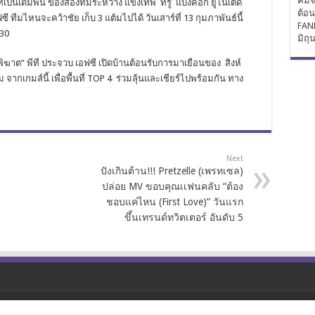
คิมจ
 ที่เป็นเดิมพัน ของสองทีมระหว่าง แข้งเทพ ทรู แบงค็อก ยูไนเต็ด
ต้อ
ี ทีมไหนจะคว้าชัย เก็บ 3 แต้มไปได้ วันเสาร์ที่ 13 กุมภาพันธ์นี้
FAN
30
มิถุ
่อพิฆาต” พีที ประจวบ เอฟซี เปิดบ้านต้อนรับการมาเยือนของ สิงห์
ม จากเกมส์นี้ เพื่อพื้นที่ TOP 4 ร่วมลุ้นและเชียร์ไปพร้อมกัน ทาง
Next
ปังเกินต้าน!!! Pretzelle (เพรทเซล)
ปล่อย MV ขอบคุณเเฟนคลับ “ต้อง
ชอบแค่ไหน (First Love)” วันแรก
ขึ้นเทรนด์ทวิตเตอร์ อันดับ 5