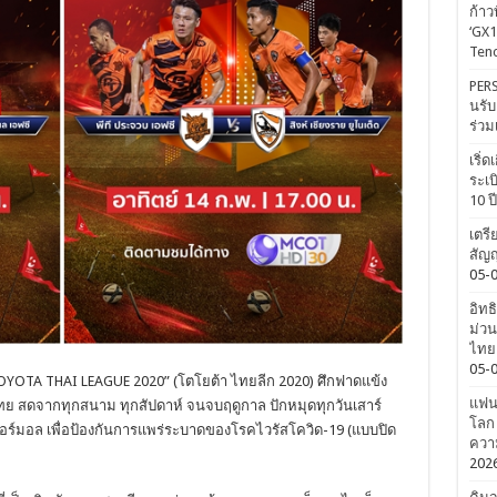
ก้าว
‘GX1
Tenc
PERS
นรับ
ร่วม
เริ่
ระเบ
10 ป
เตรี
สัญญ
05-
อิทธ
ม่วน
ไทยค
05-
YOTA THAI LEAGUE 2020” (โตโยต้า ไทยลีก 2020) ศึกฟาดแข้ง
แฟนค
ย สดจากทุกสนาม ทุกสัปดาห์ จนจบฤดูกาล ปักหมุดทุกวันเสาร์
โลก 
อร์มอล เพื่อป้องกันการแพร่ระบาดของโรคไวรัสโควิด-19 (แบบปิด
ความ
202