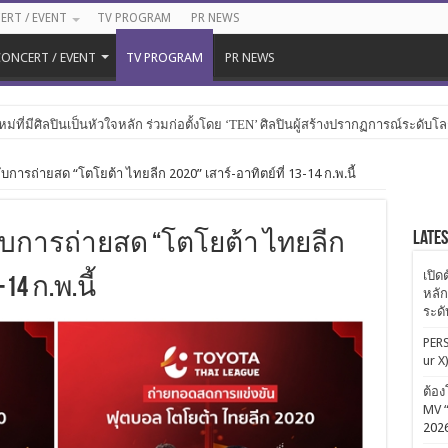
ERT / EVENT
TV PROGRAM
PR NEWS
ONCERT / EVENT
TV PROGRAM
PR NEWS
หม่ที่มีศิลปินเป็นหัวใจหลัก ร่วมก่อตั้งโดย ‘TEN’ ศิลปินผู้สร้างปรากฏการณ์ระดับโ
บกับการถ่ายสด “โตโยต้า ไทยลีก 2020” เสาร์-อาทิตย์ที่ 13-14 ก.พ.นี้
Late
พบกับการถ่ายสด “โตโยต้า ไทยลีก
เปิด
14 ก.พ.นี้
หลัก
ระด
PERS
ur X
ต้อง
MV “
202