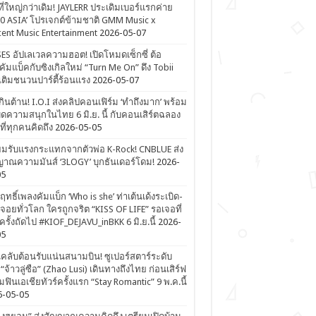
ที่ใหญ่กว่าเดิม! JAYLERR ประเดิมเบอร์แรกค่าย
0 ASIA’ โปรเจกต์ข้ามชาติ GMM Music x
ent Music Entertainment
2026-05-07
ES อัปเลเวลความฮอต! เปิดโหมดเซ็กซี่ ต้อ
คัมแบ็คกับซิงเกิลใหม่ “Turn Me On” ดึง Tobii
เติมชนวนปาร์ตี้ร้อนแรง
2026-05-07
ดเกินต้าน! I.O.I ส่งคลิปคอนเฟิร์ม ‘ทำถึงมาก’ พร้อม
ิดความสนุกในไทย 6 มิ.ย. นี้ กับคอนเสิร์ตฉลอง
ีที่ทุกคนคิดถึง
2026-05-05
ยมรับแรงกระแทกจากตัวพ่อ K-Rock! CNBLUE ส่ง
าณความมันส์ ‘3LOGY’ บุกธันเดอร์โดม!
2026-
05
ิฤทธิ์เพลงคัมแบ็ก ‘Who is she’ ท่าเต้นเด้งระเบิด-
จอยทั่วโลก ใครถูกจริต “KISS OF LIFE” รอเจอที่
รั้งถัดไป #KIOF_DEJAVU_inBKK 6 มิ.ย.นี้
2026-
05
ลับต้อนรับแน่นสนามบิน! ซูเปอร์สตาร์ระดับ
“จ้าวลู่ซือ” (Zhao Lusi) เดินทางถึงไทย ก่อนเสิร์ฟ
ฟินเอเชียทัวร์ครั้งแรก “Stay Romantic” 9 พ.ค.นี้
6-05-05