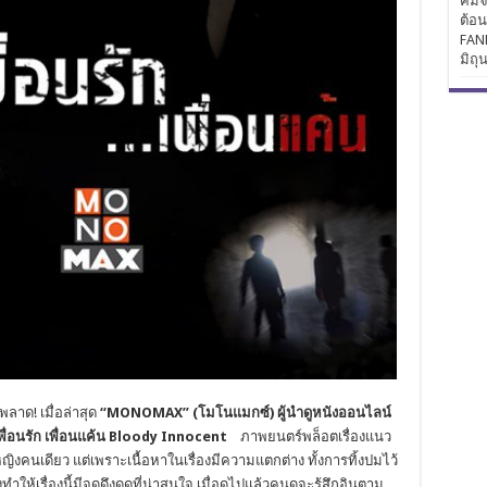
คิมจ
ต้อ
FAN
มิถุ
าด! เมื่อล่าสุด
“
MONOMAX
” (โมโนแมกซ์) ผู้นำดูหนังออนไลน์
พื่อนรัก เพื่อนแค้น
Bloody Innocent
ภาพยนตร์พล็อตเรื่องแนว
หญิงคนเดียว แต่เพราะเนื้อหาในเรื่องมีความแตกต่าง ทั้งการทิ้งปมไว้
้เรื่องนี้มีจุดดึงดูดที่น่าสนใจ เมื่อดูไปแล้วคนดูจะรู้สึกอินตาม