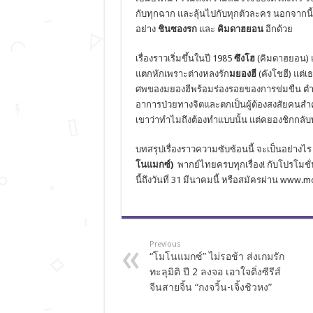
กับทุกฉาก และลุ้นไปกับทุกตัวละคร นอกจากน
อย่าง
ชินซองรก
และ
คิมดาฮยอน
อีกด้วย
เรื่องราวเริ่มขึ้นในปี 1985
ซึงโฮ
(คิมดาฮยอน) 
แตกหักเพราะต่างหลงรัก
มยองฮี
(คังโชฮี) แต่
ศพของมยองฮีพร้อมร่องรอยของการข่มขืน ต
อาการป่วยทางจิตและตกเป็นผู้ต้องสงสัยคนส
เขาว่าทำไมถึงต้องทำแบบนั้น แต่คยองชิกกลับพ
บทสรุปเรื่องราวความซับซ้อนนี้ จะเป็นอย่างไ
โนแมกซ์)
พากย์ไทยครบทุกเรื่อง! กับโปรโมชั่
นี้ถึงวันที่ 31 มีนาคมนี้ หรือสมัครผ่าน 
Previous
“โมโนแมกซ์” ไม่รอช้า ส่งเกมรัก
ทะลุมิติ ปี 2 ลงจอ เอาใจติ่งซีรีส์
จีนสายจิ้น “กงจวิ้น-เจิ้งชิวหง”