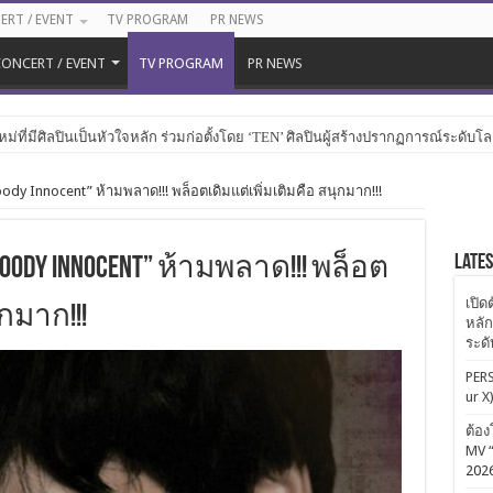
ERT / EVENT
TV PROGRAM
PR NEWS
ONCERT / EVENT
TV PROGRAM
PR NEWS
หม่ที่มีศิลปินเป็นหัวใจหลัก ร่วมก่อตั้งโดย ‘TEN’ ศิลปินผู้สร้างปรากฏการณ์ระดับโ
loody Innocent” ห้ามพลาด!!! พล็อตเดิมแต่เพิ่มเติมคือ สนุกมาก!!!
Late
loody Innocent” ห้ามพลาด!!! พล็อต
เปิด
ุกมาก!!!
หลัก
ระด
PERS
ur X
ต้อง
MV “
202