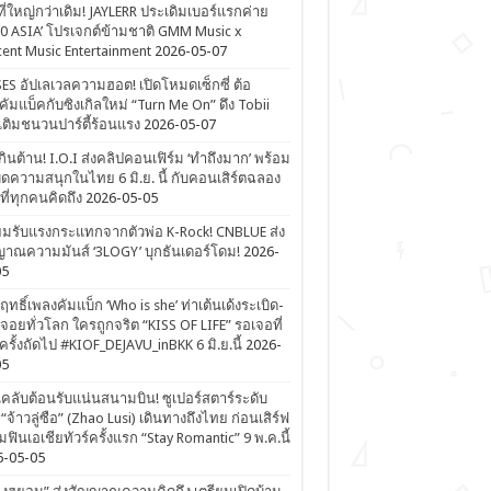
ที่ใหญ่กว่าเดิม! JAYLERR ประเดิมเบอร์แรกค่าย
0 ASIA’ โปรเจกต์ข้ามชาติ GMM Music x
ent Music Entertainment
2026-05-07
ES อัปเลเวลความฮอต! เปิดโหมดเซ็กซี่ ต้อ
คัมแบ็คกับซิงเกิลใหม่ “Turn Me On” ดึง Tobii
เติมชนวนปาร์ตี้ร้อนแรง
2026-05-07
ดเกินต้าน! I.O.I ส่งคลิปคอนเฟิร์ม ‘ทำถึงมาก’ พร้อม
ิดความสนุกในไทย 6 มิ.ย. นี้ กับคอนเสิร์ตฉลอง
ีที่ทุกคนคิดถึง
2026-05-05
ยมรับแรงกระแทกจากตัวพ่อ K-Rock! CNBLUE ส่ง
าณความมันส์ ‘3LOGY’ บุกธันเดอร์โดม!
2026-
05
ิฤทธิ์เพลงคัมแบ็ก ‘Who is she’ ท่าเต้นเด้งระเบิด-
จอยทั่วโลก ใครถูกจริต “KISS OF LIFE” รอเจอที่
รั้งถัดไป #KIOF_DEJAVU_inBKK 6 มิ.ย.นี้
2026-
05
ลับต้อนรับแน่นสนามบิน! ซูเปอร์สตาร์ระดับ
“จ้าวลู่ซือ” (Zhao Lusi) เดินทางถึงไทย ก่อนเสิร์ฟ
ฟินเอเชียทัวร์ครั้งแรก “Stay Romantic” 9 พ.ค.นี้
6-05-05