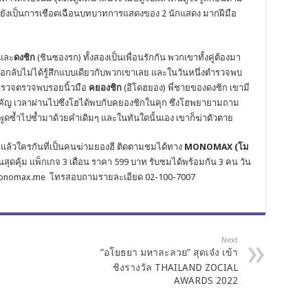
ี้ยังเป็นการเชือดเฉือนบทบาทการแสดงของ 2 นักแสดง มากฝีมือ
และ
ดงชิก
(ชินซองรก) ทั้งสองเป็นเพื่อนรักกัน พวกเขาทั้งคู่ต้องมา
เธอกลับไม่ได้รู้สึกแบบเดียวกับพวกเขาเลย และในวันหนึ่งตำรวจพบ
ำรวจตรวจพบรอยนิ้วมือ
คยองชิก
(อีโดฮยอง) พี่ชายของดงชิก เขามี
ำคัญ เวลาผ่านไปซึงโฮได้พบกับคยองชิกในคุก ซึงโฮพยายามถาม
ูดซ้ำไปซ้ำมาด้วยคำเดิมๆ และในทันใดนั้นเอง เขาก็ฆ่าตัวตาย
ร แล้วใครกันที่เป็นคนฆ่ามยองฮี ติดตามชมได้ทาง
MONOMAX
(โม
นสุดคุ้ม แพ็กเกจ 3 เดือน ราคา 599 บาท รับชมได้พร้อมกัน 3 คน วัน
www.monomax.me โทรสอบถามรายละเอียด 02-100-7007
Next
“อโยธยา มหาละลวย” สุดเจ๋ง เข้า
ชิงรางวัล THAILAND ZOCIAL
AWARDS 2022