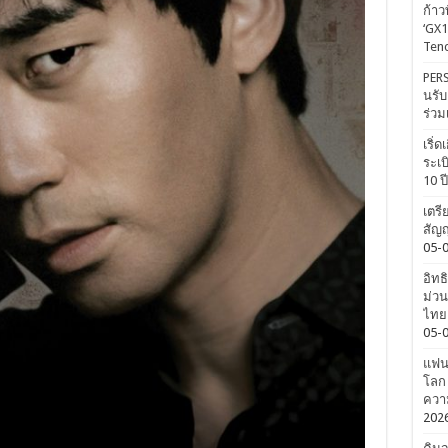
ก้าว
‘GX1
Tenc
PERS
นรับ
ร่วม
เริ่
ระเบ
10 ป
เตรี
สัญญ
05-
อิทธ
ม่วน
ไทยค
05-
แฟนค
โลก 
ความ
202