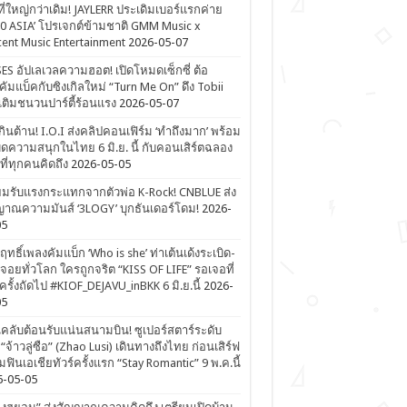
ที่ใหญ่กว่าเดิม! JAYLERR ประเดิมเบอร์แรกค่าย
0 ASIA’ โปรเจกต์ข้ามชาติ GMM Music x
ent Music Entertainment
2026-05-07
ES อัปเลเวลความฮอต! เปิดโหมดเซ็กซี่ ต้อ
คัมแบ็คกับซิงเกิลใหม่ “Turn Me On” ดึง Tobii
เติมชนวนปาร์ตี้ร้อนแรง
2026-05-07
ดเกินต้าน! I.O.I ส่งคลิปคอนเฟิร์ม ‘ทำถึงมาก’ พร้อม
ิดความสนุกในไทย 6 มิ.ย. นี้ กับคอนเสิร์ตฉลอง
ีที่ทุกคนคิดถึง
2026-05-05
ยมรับแรงกระแทกจากตัวพ่อ K-Rock! CNBLUE ส่ง
าณความมันส์ ‘3LOGY’ บุกธันเดอร์โดม!
2026-
05
ิฤทธิ์เพลงคัมแบ็ก ‘Who is she’ ท่าเต้นเด้งระเบิด-
จอยทั่วโลก ใครถูกจริต “KISS OF LIFE” รอเจอที่
รั้งถัดไป #KIOF_DEJAVU_inBKK 6 มิ.ย.นี้
2026-
05
ลับต้อนรับแน่นสนามบิน! ซูเปอร์สตาร์ระดับ
“จ้าวลู่ซือ” (Zhao Lusi) เดินทางถึงไทย ก่อนเสิร์ฟ
ฟินเอเชียทัวร์ครั้งแรก “Stay Romantic” 9 พ.ค.นี้
6-05-05