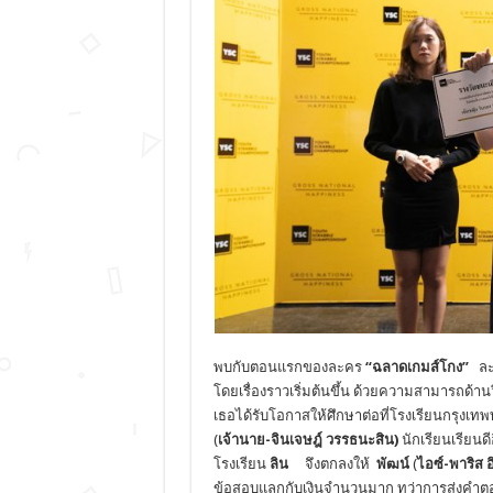
พบกับตอนแรกของละคร
“ฉลาดเกมส์โกง”
ละค
โดยเรื่องราวเริ่มต้นขึ้น ด้วยความสามารถด้าน
เธอได้รับโอกาสให้ศึกษาต่อที่โรงเรียนกรุงเท
(
เจ้านาย-จินเจษฎ์ วรรธนะสิน)
นักเรียนเรียนดี
โรงเรียน
ลิน
จึงตกลงให้
พัฒน์
(
ไอซ์-พาริส 
ข้อสอบแลกกับเงินจำนวนมาก ทว่าการส่งคำตอบไ