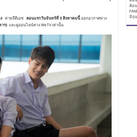
คิมจ
ต้อ
FAN
มิถุ
กง
ค่ายจีดีเอช
ตอนแรก
วันจันทร์ที่ 3 สิงหาคมนี้
ออกอากาศทาง
งคาร)
และดูออนไลน์ทาง WeTV เท่านั้น