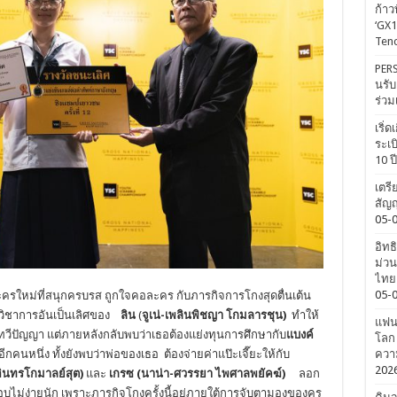
ก้าว
‘GX1
Tenc
PERS
นรับ
ร่วม
เริ่
ระเบ
10 ป
เตรี
สัญญ
05-
อิทธ
ม่วน
ไทยค
05-
รใหม่ที่สนุกครบรส ถูกใจคอละคร กับภารกิจการโกงสุดตื่นเต้น
วิชาการอันเป็นเลิศของ
ลิน
(
จูเน่-เพลินพิชญา โกมลารชุน)
ทำให้
แฟนค
พทวีปัญญา แต่ภายหลังกลับพบว่าเธอต้องแย่งทุนการศึกษากับ
แบงค์
โลก 
อีกคนหนึ่ง ทั้งยังพบว่าพ่อของเธอ ต้องจ่ายค่าแป๊ะเจี๊ยะให้กับ
ความ
202
อินทรโกมาลย์สุต)
และ
เกรซ (
นาน่า-ศวรรยา ไพศาลพยัคฆ์)
ลอก
ม่ง่ายนัก เพราะภารกิจโกงครั้งนี้อยู่ภายใต้การจับตามองของครู