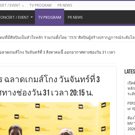
ERT / EVENT
TV PROGRAM
PR NEWS
ONCERT / EVENT
TV PROGRAM
PR NEWS
หม่ที่มีศิลปินเป็นหัวใจหลัก ร่วมก่อตั้งโดย ‘TEN’ ศิลปินผู้สร้างปรากฏการณ์ระดับโ
ฉลาดเกมส์โกง วันจันทร์ที่ 3 สิงหาคมนี้ ออกอากาศทางช่องวัน 31 เวลา
Late
 ฉลาดเกมส์โกง วันจันทร์ที่ 3
เปิด
หลัก
างช่องวัน 31 เวลา 20:15 น.
ระด
PERS
ur X
ต้อง
MV “
202