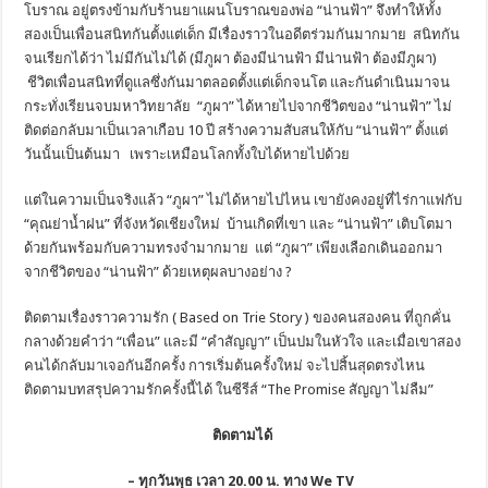
โบราณ อยู่ตรงข้ามกับร้านยาแผนโบราณของพ่อ “น่านฟ้า” จึงทำให้ทั้ง
สองเป็นเพื่อนสนิทกันตั้งแต่เด็ก มีเรื่องราวในอดีตร่วมกันมากมาย สนิทกัน
จนเรียกได้ว่า ไม่มีกันไม่ได้ (มีภูผา ต้องมีน่านฟ้า มีน่านฟ้า ต้องมีภูผา)
ชีวิตเพื่อนสนิทที่ดูแลซึ่งกันมาตลอดตั้งแต่เด็กจนโต และกันดำเนินมาจน
กระทั่งเรียนจบมหาวิทยาลัย “ภูผา” ได้หายไปจากชีวิตของ “น่านฟ้า” ไม่
ติดต่อกลับมาเป็นเวลาเกือบ 10 ปี สร้างความสับสนให้กับ “น่านฟ้า” ตั้งแต่
วันนั้นเป็นต้นมา เพราะเหมือนโลกทั้งใบได้หายไปด้วย
แต่ในความเป็นจริงแล้ว “ภูผา” ไม่ได้หายไปไหน เขายังคงอยู่ที่ไร่กาแฟกับ
“คุณย่าน้ำฝน” ที่จังหวัดเชียงใหม่ บ้านเกิดที่เขา และ “น่านฟ้า” เติบโตมา
ด้วยกันพร้อมกับความทรงจำมากมาย แต่ “ภูผา” เพียงเลือกเดินออกมา
จากชีวิตของ “น่านฟ้า” ด้วยเหตุผลบางอย่าง ?
ติดตามเรื่องราวความรัก ( Based on Trie Story ) ของคนสองคน ที่ถูกคั่น
กลางด้วยคำว่า “เพื่อน” และมี “คำสัญญา” เป็นปมในหัวใจ และเมื่อเขาสอง
คนได้กลับมาเจอกันอีกครั้ง การเริ่มต้นครั้งใหม่ จะไปสิ้นสุดตรงไหน
ติดตามบทสรุปความรักครั้งนี้ได้ ในซีรีส์ “The Promise สัญญา ไม่ลืม”
ติดตามได้
– ทุกวันพุธ เวลา 20.00 น. ทาง
We TV