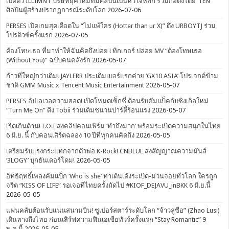
เปิดตัว ILLIMNT บริษัทยุคใหม่ที่มีศิลปินเป็นหัวใจหลัก ร่วมก่อตั้งโดย ‘TEN’
ศิลปินผู้สร้างปรากฏการณ์ระดับโลก
2026-07-06
PERSES เปิดเกมสุดเดือดใน “ไม่แพ้ใคร (Hotter than ur X)” ดึง URBOYTJ ร่วม
โปรดิวซ์ครั้งแรก
2026-07-05
ต้องโทษเธอ ที่มาทำให้ฉันคิดถึงบ่อย ! ทิกเกอร์ ปล่อย MV “ต้องโทษเธอ
(Without You)” ฉบับคนคลั่งรัก
2026-05-07
ก้าวที่ใหญ่กว่าเดิม! JAYLERR ประเดิมเบอร์แรกค่าย ‘GX10 ASIA’ โปรเจกต์ข้าม
ชาติ GMM Music x Tencent Music Entertainment
2026-05-07
PERSES อัปเลเวลความฮอต! เปิดโหมดเซ็กซี่ ต้อนรับคัมแบ็คกับซิงเกิลใหม่
“Turn Me On” ดึง Tobii ร่วมเติมชนวนปาร์ตี้ร้อนแรง
2026-05-07
เริ่ดเกินต้าน! I.O.I ส่งคลิปคอนเฟิร์ม ‘ทำถึงมาก’ พร้อมระเบิดความสนุกในไทย
6 มิ.ย. นี้ กับคอนเสิร์ตฉลอง 10 ปีที่ทุกคนคิดถึง
2026-05-05
เตรียมรับแรงกระแทกจากตัวพ่อ K-Rock! CNBLUE ส่งสัญญาณความมันส์
‘3LOGY’ บุกธันเดอร์โดม!
2026-05-05
อิทธิฤทธิ์เพลงคัมแบ็ก ‘Who is she’ ท่าเต้นเด้งระเบิด-ม่วนจอยทั่วโลก ใครถูก
จริต “KISS OF LIFE” รอเจอที่ไทยครั้งถัดไป #KIOF_DEJAVU_inBKK 6 มิ.ย.นี้
2026-05-05
แฟนคลับต้อนรับแน่นสนามบิน! ซูเปอร์สตาร์ระดับโลก “จ้าวลู่ซือ” (Zhao Lusi)
เดินทางถึงไทย ก่อนเสิร์ฟความฟินเอเชียทัวร์ครั้งแรก “Stay Romantic” 9
พ.ค.นี้
2026-05-05