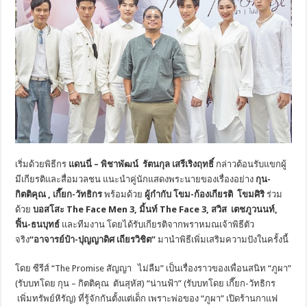
เริ่มด้วยพิธีกร
แดนนี่ – พิชาพัฒน์ รัตนกุล เสรีเริงฤทธิ์
กล่าวต้อนรับแขกผู้
มีเกียรติและสื่อมวลชน แนะนำคู่นักแสดงพระนายของเรื่องอย่าง
กุน-
กิตติคุณ , เกี๊ยก-วัทธิกร
พร้อมด้วย
ผู้กำกับ โขม-ก้องเกียรติ โขมศิริ
ร่วม
ด้วย
บอสโสะ
The Face Men 3, มิ้นท์ The Face 3, สวิส เตชภูวนนท์,
ฟิ้น-ธนบุทธ์
และทีมงาน โดยได้รับเกียรติจากพราหมณเจ้าพิธีตัว
จริง
“อาจารย์ป๋า-ปุญญาดิศ เถียรวิชิต”
มานำพิธีเพิ่มเสริมความปังในครั้งนี้
โดย ซีรีส์ “The Promise สัญญา ไม่ลืม” เป็นเรื่องราวของเพื่อนสนิท “ภูผา”
(รับบทโดย กุน – กิตติคุณ ตันสุหัส) “น่านฟ้า” (รับบทโดย เกี๊ยก-วัทธิกร
เพิ่มทรัพย์หิรัญ) ที่รู้จักกันตั้งแต่เด็ก เพราะพ่อของ “ภูผา” เปิดร้านกาแฟ