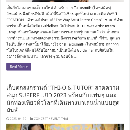
เป็นอีกไอคอนของเด็กรุ่นใหม่ สำหรับ จ๋าย TaitosmitH (ไททศมิตร)
อิชณน์กร พึ่งเกียรติรัศมี เมื่อ“พี่นิค” วิเชียร ฤกษ์ไพศาล และทีม WAY-T
CREATION เจ้าของโปรเจกต์ “The Way Artist Intern Camp” ชวน พี่จ๋าย
มาร่วมเป็นหนึ่งในทีม Guideliner ในโปรเจกต์ THE WAY Artist Intern
Camp ทำเอาน้องๆหลายคนฮือฮา เพราะอยากรู้มานานแล้วว่า ขั้นตอน
การทำงาน, แนวทางแต่งเพลง รวมถึงการ Perform บนเวที พี่จ๋าย ขุดเอา
ไอเดียเด็ด ๆ เหล่านี้มาได้อย่างไร จ๋าย TaitosmitH (ไททศมิตร) กล่าวว่า
“ในโปรเจกต์นี้ผมได้รับโอกาสมาเป็นหนึ่งใน Guideliner กับศิลปินใน
วงการอีกหลายท่าน เอาจริง ๆ ผมชอบชื่อ …
Read More »
เก็บตกสงกรานต์ “THI-O & TUTOR” สาดความ
สนุก SUPERFLUID 2023 พร้อมกับแฟนๆ และ
นักท่องเที่ยวทั่วโลกที่เดินทางมาเล่นน้ำแบบสุด
มันส์
2023-04-20
CONCERT / EVENT
,
THAI