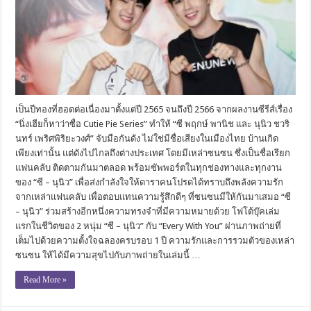
เป็นปีทองที่ฮอตต่อเนื่องมาตั้งแต่ปี 2565 จนถึงปี 2566 จากผลงานซีรีส์เรื่อง
“นิ่งเฮียก็หาว่าซื่อ Cutie Pie Series” ทำให้ “ซี พฤกษ์ พานิช และ นุนิว ชวริ
นทร์ เพริศพิริยะวงศ์” จับมือกันดัง ไม่ใช่มีชื่อเสียงในเมืองไทย บ้านเกิด
เพียงเท่านั้น แต่ดังไปไกลถึงต่างประเทศ โดยมีเหล่าซนซน ซึ่งเป็นชื่อเรียก
แฟนคลับ ติดตามกันมาตลอด พร้อมซัพพอร์ตในทุกช่องทางและทุกงาน
ของ “ซี – นุนิว” เพื่อส่งกำลังใจให้ดาราคนโปรดได้ทราบถึงพลังความรัก
จากเหล่าแฟนคลับ เพื่อตอบแทนความรู้สึกดีๆ ที่ซนซนมีให้กันมาเสมอ “ซี
– นุนิว” ร่วมสร้างอีกหนึ่งความทรงจำที่มีความหมายด้วย โฟโต้บุ๊คเล่ม
แรกในชีวิตของ 2 หนุ่ม “ซี – นุนิว” กับ “Every With You” ผ่านภาพถ่ายที่
เต็มไปด้วยความตั้งใจฉลองครบรอบ 1 ปี ความรักและการรวมตัวของเหล่า
ซนซน ให้ได้มีความสุขไปกับภาพถ่ายในเล่มนี้ …
Read More »