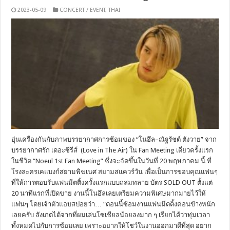
2023-05-09
CONCERT / EVENT
,
THAI
อุ่นเครื่องกันกับภาพบรรยากาศการซ้อมของ “โนอึล–ณัฐรัชต์ ตังวาย” จาก
บรรยากาศรัก เดอะซีรีส์ (Love in The Air) ใน Fan Meeting เดี่ยวครั้งแรก
ในชีวิต “Noeul 1st Fan Meeting” ซึ่งจะจัดขึ้นในวันที่ 20 พฤษภาคม นี้ ที่
โรงละครเคแบงก์สยามพิฆเนศ สยามสแควร์วัน เพื่อเป็นการขอบคุณแฟนๆ
ที่ให้การตอบรับแฟนมีตติ้งครั้งแรกแบบถล่มทลาย บัตร SOLD OUT ตั้งแต่
20 นาทีแรกที่เปิดขาย งานนี้โนอึลเลยเตรียมความพิเศษมากมายไว้ให้
แฟนๆ โดยเจ้าตัวแอบสปอยว่า… “ตอนนี้ซ้อมงานแฟนมีตติ้งค่อนข้างหนัก
เลยครับ สังเกตได้จากที่ผมเล่นโซเชียลน้อยลงมาก ๆ เรียกได้ว่าทุ่มเวลา
ทั้งหมดไปกับการซ้อมเลย เพราะอยากให้โชว์ในงานออกมาดีที่สุด อยาก