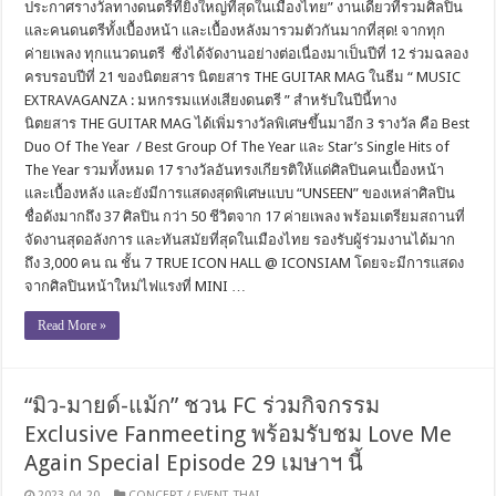
ประกาศรางวัลทางดนตรีที่ยิ่งใหญ่ที่สุดในเมืองไทย” งานเดียวที่รวมศิลปิน
และคนดนตรีทั้งเบื้องหน้า และเบื้องหลังมารวมตัวกันมากที่สุด! จากทุก
ค่ายเพลง ทุกแนวดนตรี ซึ่งได้จัดงานอย่างต่อเนื่องมาเป็นปีที่ 12 ร่วมฉลอง
ครบรอบปีที่ 21 ของนิตยสาร นิตยสาร THE GUITAR MAG ในธีม “ MUSIC
EXTRAVAGANZA : มหกรรมแห่งเสียงดนตรี ” สำหรับในปีนี้ทาง
นิตยสาร THE GUITAR MAG ได้เพิ่มรางวัลพิเศษขึ้นมาอีก 3 รางวัล คือ Best
Duo Of The Year / Best Group Of The Year และ Star’s Single Hits of
The Year รวมทั้งหมด 17 รางวัลอันทรงเกียรติให้แด่ศิลปินคนเบื้องหน้า
และเบื้องหลัง และยังมีการแสดงสุดพิเศษแบบ “UNSEEN” ของเหล่าศิลปิน
ชื่อดังมากถึง 37 ศิลปิน กว่า 50 ชีวิตจาก 17 ค่ายเพลง พร้อมเตรียมสถานที่
จัดงานสุดอลังการ และทันสมัยที่สุดในเมืองไทย รองรับผู้ร่วมงานได้มาก
ถึง 3,000 คน ณ ชั้น 7 TRUE ICON HALL @ ICONSIAM โดยจะมีการแสดง
จากศิลปินหน้าใหม่ไฟแรงที่ MINI …
Read More »
“มิว-มายด์-แม้ก” ชวน FC ร่วมกิจกรรม
Exclusive Fanmeeting พร้อมรับชม Love Me
Again Special Episode 29 เมษาฯ นี้
2023-04-20
CONCERT / EVENT
,
THAI