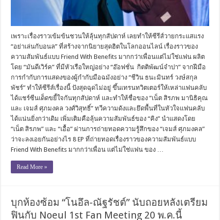
เพราะเรื่องราวเข้มข้นชวนให้ลุ้นทุกสัปดาห์ เลยทำให้ซีรีส์วายกระแสแรง
“อย่าเล่นกับอนล” ที่สร้างจากนิยายสุดฮิตในโลกออนไลน์ เรื่องราวของ
ความสัมพันธ์แบบ Friend With Benefits มากกว่าเพื่อนแต่ไม่ใช่แฟน ผลิต
โดย “มันดีเวิร์ค” ที่มีหัวเรือใหญ่อย่าง “อ๊อฟชั่น กิตติพัฒน์จำปา” จากฝีมือ
การกำกับการแสดงของผู้กำกับมือฉมังอย่าง “ชีวิน ธนะมินทร์ วงษ์สกุล
พัชร์” ทำให้ซีรีส์เรื่องนี้ ปังสุดฉุดไม่อยู่ ขึ้นเทรนทวิตเตอร์ให้เหล่าแฟนคลับ
ได้แชร์ซีนเด็ดขยี้ใจกันทุกสัปดาห์ และทำให้ชื่อของ “เน็ต สิรภพ มานิธิคุณ
และ เจมส์ ศุภมงคล วงศ์วิสุทธิ์” ทวีความดังและยึดพื้นที่ในหัวใจแฟนคลับ
ได้แน่นยิ่งกว่าเดิม เพิ่มเติมคือลุ้นความสัมพันธ์ของ “คิง” นำแสดงโดย
“เน็ต สิรภพ” และ “เอื้อ” ผ่านการถ่ายทอดความรู้สึกของ “เจมส์ ศุภมงคล”
ว่าจะลงเอยกันอย่างไร 8 EP ที่ถ่ายทอดเรื่องราวของความสัมพันธ์แบบ
Friend With Benefits มากกว่าเพื่อน แต่ไม่ใช่แฟน ของ …
Read More »
บุกห้องซ้อม “โนอึล-ณัฐรัชต์” นับถอยหลังเตรียม
ฟินกับ Noeul 1st Fan Meeting 20 พ.ค.นี้