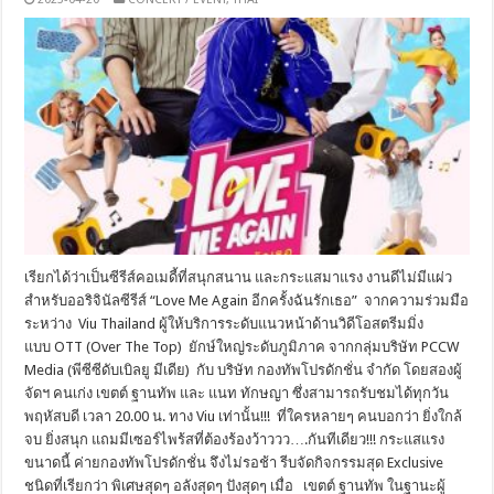
เรียกได้ว่าเป็นซีรีส์คอเมดี้ที่สนุกสนาน และกระแสมาแรง งานดีไม่มีแผ่ว
สำหรับออริจินัลซีรีส์ “Love Me Again อีกครั้งฉันรักเธอ” จากความร่วมมือ
ระหว่าง Viu Thailand ผู้ให้บริการระดับแนวหน้าด้านวิดีโอสตรีมมิ่ง
แบบ OTT (Over The Top) ยักษ์ใหญ่ระดับภูมิภาค จากกลุ่มบริษัท PCCW
Media (พีซีซีดับเบิลยู มีเดีย) กับ บริษัท กองทัพโปรดักชั่น จำกัด โดยสองผู้
จัดฯ คนเก่ง เขตต์ ฐานทัพ และ แนท ทักษญา ซึ่งสามารถรับชมได้ทุกวัน
พฤหัสบดี เวลา 20.00 น. ทาง Viu เท่านั้น!!! ที่ใครหลายๆ คนบอกว่า ยิ่งใกล้
จบ ยิ่งสนุก แถมมีเซอร์ไพร้สที่ต้องร้องว้าววว….กันทีเดียว!!! กระแสแรง
ขนาดนี้ ค่ายกองทัพโปรดักชั่น จึงไม่รอช้า รีบจัดกิจกรรมสุด Exclusive
ชนิดที่เรียกว่า พิเศษสุดๆ อลังสุดๆ ปังสุดๆ เมื่อ เขตต์ ฐานทัพ ในฐานะผู้