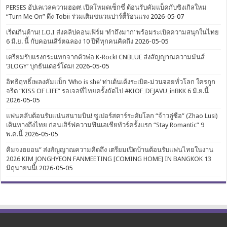
PERSES อัปเลเวลความฮอต! เปิดโหมดเซ็กซี่ ต้อนรับคัมแบ็คกับซิงเกิลใหม่
“Turn Me On” ดึง Tobii ร่วมเติมชนวนปาร์ตี้ร้อนแรง
2026-05-07
เริ่ดเกินต้าน! I.O.I ส่งคลิปคอนเฟิร์ม ‘ทำถึงมาก’ พร้อมระเบิดความสนุกในไทย
6 มิ.ย. นี้ กับคอนเสิร์ตฉลอง 10 ปีที่ทุกคนคิดถึง
2026-05-05
เตรียมรับแรงกระแทกจากตัวพ่อ K-Rock! CNBLUE ส่งสัญญาณความมันส์
‘3LOGY’ บุกธันเดอร์โดม!
2026-05-05
อิทธิฤทธิ์เพลงคัมแบ็ก ‘Who is she’ ท่าเต้นเด้งระเบิด-ม่วนจอยทั่วโลก ใครถูก
จริต “KISS OF LIFE” รอเจอที่ไทยครั้งถัดไป #KIOF_DEJAVU_inBKK 6 มิ.ย.นี้
2026-05-05
แฟนคลับต้อนรับแน่นสนามบิน! ซูเปอร์สตาร์ระดับโลก “จ้าวลู่ซือ” (Zhao Lusi)
เดินทางถึงไทย ก่อนเสิร์ฟความฟินเอเชียทัวร์ครั้งแรก “Stay Romantic” 9
พ.ค.นี้
2026-05-05
คิมจงฮยอน” ส่งสัญญาณความคิดถึง เตรียมเปิดบ้านต้อนรับแฟนไทยในงาน
2026 KIM JONGHYEON FANMEETING [COMING HOME] IN BANGKOK 13
มิถุนายนนี้!
2026-05-05