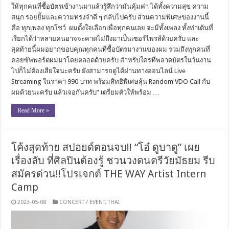
ให้ทุกคนที่ซื้อบัตรเข้างานมาแล้วรู้สึกว่ามันคุ้มค่า ได้ทั้งความสุข ความ
สนุก รอยยิ้มและความทรงจำดี ๆ กลับไปครับ ส่วนความพิเศษของงานนี้
คือ ทุกเพลง ทุกโชว์ ผมตั้งใจเลือกเพื่อทุกคนเลย จะมีทั้งเพลง ทั้งท่าเต้นที่
เรียกได้ว่าหลายคนอาจจะคาดไม่ถึงมาเป็นเซอร์ไพรส์ด้วยครับ และ
สุดท้ายนี้ผมอยากขอบคุณทุกคนที่ซื้อบัตรมางานของผม รวมถึงทุกคนที่
คอยซัพพอร์ตผมมาโดยตลอดด้วยครับ สำหรับใครที่พลาดบัตรในวันงาน
ไปก็ไม่ต้องเสียใจนะครับ ยังสามารถดูได้ผ่านทางออนไลน์ Live
Streaming ในราคา 990 บาท พร้อมสิทธิพิเศษลุ้น Random VDO Call กับ
ผมด้วยนะครับ แล้วเจอกันครับ” เตรียมตัวให้พร้อม …
Read More »
โค้งสุดท้าย สปอยด์ตอนจบ!! “โอ๋ ดูบาดู” เผย
เรื่องลับ ที่ศิลปินต้องรู้ ชวนวงดนตรีวัยมัธยม รีบ
สมัครด่วน!!โปรเจกต์ THE WAY Artist Intern
Camp
2023-05-08
CONCERT / EVENT
,
THAI