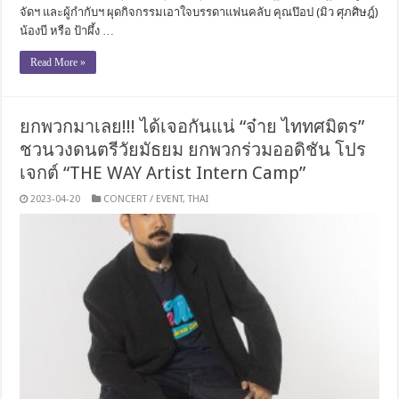
จัดฯ และผู้กำกับฯ ผุดกิจกรรมเอาใจบรรดาแฟนคลับ คุณป๊อป (มิว ศุภศิษฎ์)
น้องบี หรือ ป้าผึ้ง …
Read More »
ยกพวกมาเลย!!! ได้เจอกันแน่ “จ๋าย ไททศมิตร”
ชวนวงดนตรีวัยมัธยม ยกพวกร่วมออดิชัน โปร
เจกต์ “THE WAY Artist Intern Camp”
2023-04-20
CONCERT / EVENT
,
THAI