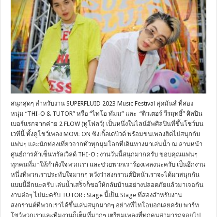
สนุกสุดๆ สำหรับงาน SUPERFLUID 2023 ​Music Festival สุดมันส์ ที่สอง
หนุ่ม “THI-O & TUTOR” หรือ “ไทโอ ทัมม” และ “ติวเตอร์ วีรฤทธิ์” ศิลปิน
เบอร์แรกจากค่าย 2 FLOW (ทูโฟลว์) เป็นหนึ่งในไลน์อัพศิลปินที่ขึ้นโชว์บน
เวทีนี้ ทั้งคู่โชว์เพลง MOVE ON ซิงเกิ้ลเดบิวต์ พร้อมขนเพลงฮิตไปสนุกกับ
แฟนๆ และนักท่องเที่ยวจากทั่วทุกมุมโลกที่เดินทางมาเล่นน้ำ ณ ลานหน้า
ศูนย์การค้าเซ็นทรัลเวิลด์ THI-O : งานวันนี้สนุกมากครับ ขอบคุณแฟนๆ
ทุกคนที่มาให้กำลังใจพวกเรา และช่วยพวกเราร้องเพลงนะครับ เป็นอีกงาน
หนึ่งที่พวกเราประทับใจมากๆ หวังว่าสงกรานต์ปีหน้าเราจะได้มาสนุกกัน
แบบนี้อีกนะครับ เล่นน้ำเสร็จก็ขอให้กลับบ้านอย่างปลอดภัยแล้วมาเจอกัน
งานต่อๆ ไปนะครับ TUTOR : Stage นี้เป็น Stage ที่สองสำหรับงาน
สงกรานต์ที่พวกเราได้ขึ้นเล่นสนุกมากๆ อย่างที่ไทโอบอกเลยครับ พาร์ท
โชว์พวกเราและทีมงานก็เต็มที่มากๆ เตรียมเพลงที่ทุกคนสามารถจอยไป