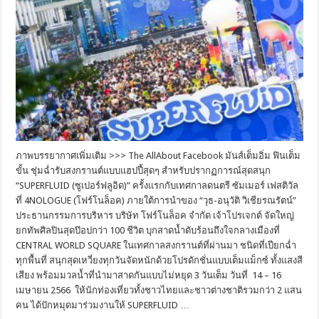
ภาพบรรยากาศเพิ่มเติม >>> The AllAbout Facebook มันส์เต็มอิ่ม ฟินเต็ม
ขั้น ชุ่มฉ่ำรับสงกรานต์แบบแฮปปี้สุดๆ สำหรับปรากฏการณ์สุดสนุก
“SUPERFLUID (ซูเปอร์ฟลูอิด)” ครั้งแรกกับเทศกาลดนตรี ซัมเมอร์ เฟสติวัล
ที่ 4NOLOGUE (โฟร์โนล็อค) ภายใต้การนำของ “วุธ-อนุวัติ วิเชียรณรัตน์”
ประธานกรรมการบริหาร บริษัท โฟร์โนล็อค จำกัด เจ้าโปรเจกต์ จัดใหญ่
ยกทัพศิลปินสุดป๊อปกว่า 100 ชีวิต บุกสาดน้ำดับร้อนถึงใจกลางเมืองที่
CENTRAL WORLD SQUARE ในเทศกาลสงกรานต์ที่ผ่านมา ชนิดที่เปียกฉ่ำ
ทุกพื้นที่ สนุกสุดเหวี่ยงทุกวันจัดหนักด้วยโปรดักชั่นแบบเต็มแม็กซ์ ทั้งแสงสี
เสียง พร้อมมวลน้ำที่นำมาสาดกันแบบไม่หยุด 3 วันเต็ม วันที่ 14 – 16
เมษายน 2566 ให้นักท่องเที่ยวทั้งชาวไทยและชาวต่างชาติรวมกว่า 2 แสน
คน ได้ปักหมุดมาร่วมงานให้ SUPERFLUID …