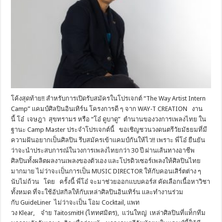
โค้งสุดท้าย!! สำหรับการเปิดรับสมัครในโปรเจกต์ “The Way Artist Intern
Camp” แคมป์ศิลปินอินเทิร์น โครงการดี ๆ จาก WAY-T CREATION งาน
นี้ โอ๋ เจษฎา สุขทรามร หรือ “โอ๋ ดูบาดู” ตำนานของวงการเพลงไทย ใน
ฐานะ Camp Master ประจำโปรเจกต์นี้ ขอเชิญชวนวงดนตรีวัยมัธยมที่มี
ความฝันอยากเป็นศิลปิน รีบสมัครเข้าแคมป์กันให้ไว!! เพราะ พี่โอ๋ ยืนยัน
ว่าจะนำประสบการณ์ในวงการเพลงไทยกว่า 30 ปี ผ่านเส้นทางอาชีพ
ศิลปินทั้งผลิตผลงานเพลงของตัวเอง และโปรดิวเซอร์เพลงให้ศิลปินไทย
มากมาย ไม่ว่าจะเป็นการเป็น MUSIC DIRECTOR ให้กับคอนเสิร์ตต่าง ๆ
นับไม่ถ้วน โดย ครั้งนี้ พี่โอ๋ จะมาช่วยออกแบบคอร์ส คัดเลือกเนื้อหาวิชา
ทั้งหมด ที่จะใช้อัปสกิลให้กับเหล่าศิลปินอินเทิร์น และทำงานร่วม
กับ GuideLiner ไม่ว่าจะเป็น โอม Cocktail, แพท
วง Klear, จ๋าย TaitosmitH (ไททศมิตร), แว่นใหญ่ เหล่าศิลปินที่แท็กทีม