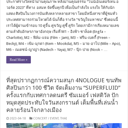
ประกาศรางวัลหน้าม่านคุณภาพ หลังม่านคุณธรรม “ไนน์เอ็นเตอร์เทน อ
วอร์ด 2023” ที่ทาง อสมท จัดขึ้นทุกปี เพื่อเป็นกำลังใจ แรงใจ ให้กับนัก
แสดง ศิลปินในวงการบันเทิงหลากหลายสาขา โดยมีหนึ่งสาขาที่ผู้ชมทั่ว
ประเทศสามารถร่วมโหวตได้ นั่นก็คือ รางวัล “ขวัญใจมหาชน” ซึ่งตอนนี้
เราได้ผู้ผ่านเข้ารอบ 10 คู่จิ้น คู่ขวัญ คู่ซี้ คู่รัก โดยเรามีการเรียงหมายเลข
ตามลำดับอักษรภาษาอังกฤษ เริ่มที่ M1 – อิงฟ้า-ชาล็อต (Engfa –
Charlotte), M2 – ฟิล์ม-แจม (Film – Jam), M3 – ฟรีน-เบคกี้ (Freen –
Becky), M4 – เข้ม-มุกดา (Kem – Mookda), M5 – มาย-อาโป (Mile – Apo),
M6 – ณเดชน์-ญาญ่า (Nadech – Yaya), M7 – นุ๊ก-ปาย (Nook – …
Read More »
ที่สุดปรากฏการณ์ความสนุก 4NOLOGUE ขนทัพ
ศิลปินกว่า 100 ชีวิต จัดเต็มงาน “SUPERFLUID”
ครั้งแรกกับเทศกาลดนตรี ซัมเมอร์ เฟสติวัล ปัก
หมุดสุดประทับใจวันสงกรานต์ เต็มพื้นที่เล่นน้ำ
คลายร้อนใจกลางเมือง
2023-04-18
CONCERT / EVENT
,
THAI