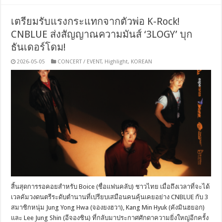
เตรียมรับแรงกระแทกจากตัวพ่อ K-Rock!
CNBLUE ส่งสัญญาณความมันส์ ‘3LOGY’ บุก
ธันเดอร์โดม!
2026-05-05
CONCERT / EVENT
,
Highlight
,
KOREAN
สิ้นสุดการรอคอยสำหรับ Boice (ชื่อแฟนคลับ) ชาวไทย เมื่อถึงเวลาที่จะได้
เวลคัมวงดนตรีระดับตำนานที่เปรียบเสมือนคนคุ้นเคยอย่าง CNBLUE กับ 3
สมาชิกหนุ่ม Jung Yong Hwa (จองยงฮวา), Kang Min Hyuk (คังมินฮยอก)
และ Lee Jung Shin (อีจองชิน) ที่กลับมาประกาศศักดาความยิ่งใหญ่อีกครั้ง