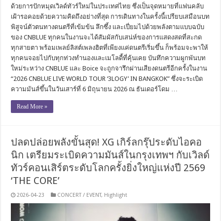
ด้วยการปักหมุดเวิลด์ทัวร์ใหม่ในประเทศไทย ซึ่งเป็นจุดหมายที่แฟนคลับ
เฝ้ารอคอยด้วยความคิดถึงอย่างที่สุด การเดินทางในครั้งนี้เปรียบเสมือนบท
พิสูจน์ตัวตนทางดนตรีที่เข้มข้น ลึกซึ้ง และเปี่ยมไปด้วยพลังตามแบบฉบับ
ของ CNBLUE ทุกคนในงานจะได้สัมผัสกับเสน่ห์ของการแสดงสดที่สะกด
ทุกสายตา พร้อมเพลย์ลิสต์เพลงฮิตที่เพียงแค่ดนตรีเริ่มขึ้น ก็พร้อมจะพาให้
ทุกคนจอยไปกับทุกท่วงทำนองและเมโลดี้ที่คุ้นเคย บันทึกความผูกพันบท
ใหม่ระหว่าง CNBLUE และ Boice จะถูกจารึกผ่านเสียงดนตรีอีกครั้งในงาน
“2026 CNBLUE LIVE WORLD TOUR ‘3LOGY’ IN BANGKOK” ซึ่งจะระเบิด
ความมันส์ขึ้นในวันเสาร์ที่ 6 มิถุนายน 2026 ณ ธันเดอร์โดม …
Read More »
ปลดปล่อยพลังขั้นสุด! XG เกิร์ลกรุ๊ประดับไอคอ
นิก เตรียมระเบิดความมันส์ในกรุงเทพฯ กับเวิลด์
ทัวร์คอนเสิร์ตระดับโลกครั้งยิ่งใหญ่แห่งปี 2569
‘THE CORE’
2026-04-23
CONCERT / EVENT
,
Highlight