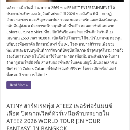
หลังจากเมื่อวันที่ 1 เมษายน 2569 ทาง PP KRIT ENTERTAINMENT ได้
ประกาศงดรับของขวัญวันเกิดประจำปี 2026 ของศิลปิน พีพี – กฤษฏ์
อำนวยเดชกร และเชิญชวนแฟนๆ ร่วมส่งต่อความรักและพลังสนับสนุน
กลับคืนสู่สังคม ด้วยการสนับสนุนสินค้าที่ระลึก คอลเลกชันพิเศษจาก
Colors Culture x Siriraj ที่จะเปิดให้พรีออเดอร์ของที่ระลึกในวันที่ 23
เมษายน 2569 เวลา 10.00 น. เป็นต้นไป โดยรายได้จะนำไปสมทบ กองทุน
ปรับปรุงห้องผ่าตัด ตึกสยามินทร์ ชั้น 3-5 โรงพยาบาลศิริราช เพื่อช่วย
พัฒนาและปรับปรุงพื้นที่การรักษาที่ปัจจุบันมีสภาพชำรุดทรุดโทรม รวมถึง
รองรับการนำเทคโนโลยีมาใช้ในการผ่าตัด เพื่อเพิ่มประสิทธิภาพในการ
รักษาผู้ป่วยให้ดียิ่งขึ้น สำหรับของที่ระลึกในแคมเปญนี้ เป็นคอลเลกชัน
พิเศษจาก Colors Culture ที่จัดทำร่วมกับศิริราช โดยจะเปิดพรีออเดอร์
ทั้งหมด 3 รายการ ได้แก่ • …
Read More »
ATINY ฮาร์ทเรทพุ่ง! ATEEZ เพอร์ฟอร์แมนซ์
เดือด ปิดฉากเวิลด์ทัวร์เหนือคำบรรยายใน
ATEEZ 2026 WORLD TOUR [IN YOUR
FANTASY] IN BANGKOK