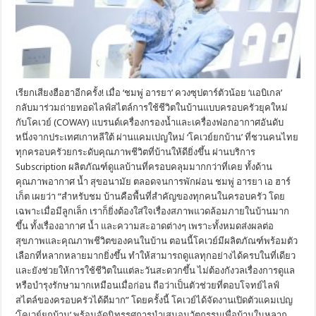
เรียกเสียงฮือฮาอีกครั้ง! เมื่อ ‘ชมพู่ อารยา’ ควงซุปตาร์ตัวน้อย ‘แอบิเกล’
กลับมาร่วมถ่ายทอดไลฟ์สไตล์การใช้ชีวิตในบ้านแบบครอบครัวยุคใหม่
กับโคเวย์ (COWAY) แบรนด์เครื่องกรองน้ำและเครื่องฟอกอากาศอันดับ
หนึ่งจากประเทศเกาหลีใต้ ผ่านแคมเปญใหม่ ‘โคเวย์ยกบ้าน’ ที่ชวนคนไทย
ทุกครอบครัวยกระดับคุณภาพชีวิตที่บ้านให้ดียิ่งขึ้น ผ่านบริการ
Subscription ผลิตภัณฑ์ดูแลบ้านที่ครอบคลุมมากกว่าที่เคย ทั้งด้าน
คุณภาพอากาศ น้ำ สุขอนามัย ตลอดจนการพักผ่อน ชมพู่ อารยา เอ ฮาร์
เก็ต เผยว่า “สำหรับชม บ้านคือพื้นที่สำคัญของทุกคนในครอบครัว โดย
เฉพาะเมื่อมีลูกเล็ก เราก็ยิ่งต้องใส่ใจเรื่องสภาพแวดล้อมภายในบ้านมาก
ขึ้น ทั้งเรื่องอากาศ น้ำ และความสะอาดต่างๆ เพราะทั้งหมดส่งผลต่อ
สุขภาพและคุณภาพชีวิตของคนในบ้าน ตอนนี้โคเวย์มีผลิตภัณฑ์พร้อมตัว
เลือกที่หลากหลายมากยิ่งขึ้น ทำให้สามารถดูแลทุกอย่างได้ครบในที่เดียว
และยังช่วยให้การใช้ชีวิตในแต่ละวันสะดวกขึ้น ไม่ต้องกังวลเรื่องการดูแล
หรือบำรุงรักษามากเหมือนเมื่อก่อน ถือว่าเป็นตัวช่วยที่ตอบโจทย์ไลฟ์
สไตล์ของครอบครัวได้ดีมาก” โดยครั้งนี้ โคเวย์ได้จัดงานเปิดตัวแคมเปญ
‘โคเวย์ยกบ้าน’ พร้อมจัดนิทรรศการนำเสนอนวัตกรรมเพื่อบ้านในหลาก