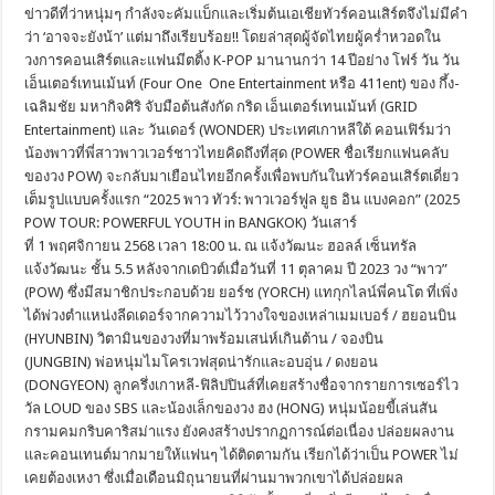
ข่าวดีที่ว่าหนุ่มๆ กำลังจะคัมแบ็กและเริ่มต้นเอเชียทัวร์คอนเสิร์ตจึงไม่มีคำ
ว่า ‘อาจจะยังน้า’ แต่มาถึงเรียบร้อย!! โดยล่าสุดผู้จัดไทยผู้คร่ำหวอดใน
วงการคอนเสิร์ตและแฟนมีตติ้ง K-POP มานานกว่า 14 ปีอย่าง โฟร์ วัน วัน
เอ็นเตอร์เทนเม้นท์ (Four One One Entertainment หรือ 411ent) ของ กึ้ง-
เฉลิมชัย มหากิจศิริ จับมือต้นสังกัด กริด เอ็นเตอร์เทนเม้นท์ (GRID
Entertainment) และ วันเดอร์ (WONDER) ประเทศเกาหลีใต้ คอนเฟิร์มว่า
น้องพาวที่พี่สาวพาวเวอร์ชาวไทยคิดถึงที่สุด (POWER ชื่อเรียกแฟนคลับ
ของวง POW) จะกลับมาเยือนไทยอีกครั้งเพื่อพบกันในทัวร์คอนเสิร์ตเดี่ยว
เต็มรูปแบบครั้งแรก “2025 พาว ทัวร์: พาวเวอร์ฟูล ยูธ อิน แบงคอก” (2025
POW TOUR: POWERFUL YOUTH in BANGKOK) วันเสาร์
ที่ 1 พฤศจิกายน 2568 เวลา 18:00 น. ณ แจ้งวัฒนะ ฮอลล์ เซ็นทรัล
แจ้งวัฒนะ ชั้น 5.5 หลังจากเดบิวต์เมื่อวันที่ 11 ตุลาคม ปี 2023 วง “พาว”
(POW) ซึ่งมีสมาชิกประกอบด้วย ยอร์ช (YORCH) แทกุกไลน์พี่คนโต ที่เพิ่ง
ได้พ่วงตำแหน่งลีดเดอร์จากความไว้วางใจของเหล่าเมมเบอร์ / ฮยอนบิน
(HYUNBIN) วิตามินของวงที่มาพร้อมเสน่ห์เกินต้าน / จองบิน
(JUNGBIN) พ่อหนุ่มไมโครเวฟสุดน่ารักและอบอุ่น / ดงยอน
(DONGYEON) ลูกครึ่งเกาหลี-ฟิลิปปินส์ที่เคยสร้างชื่อจากรายการเซอร์ไว
วัล LOUD ของ SBS และน้องเล็กของวง ฮง (HONG) หนุ่มน้อยขี้เล่นสัน
กรามคมกริบคาริสม่าแรง ยังคงสร้างปรากฏการณ์ต่อเนื่อง ปล่อยผลงาน
และคอนเทนต์มากมายให้แฟนๆ ได้ติดตามกัน เรียกได้ว่าเป็น POWER ไม่
เคยต้องเหงา ซึ่งเมื่อเดือนมิถุนายนที่ผ่านมาพวกเขาได้ปล่อยผล