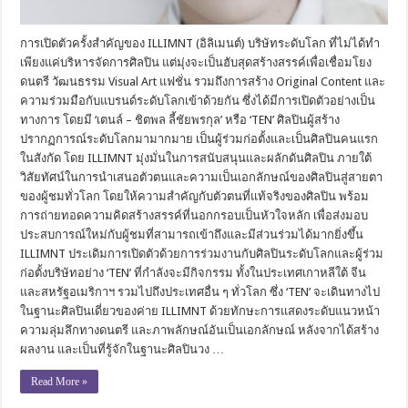
การเปิดตัวครั้งสำคัญของ ILLIMNT (อิลิเมนต์) บริษัทระดับโลก ที่ไม่ได้ทำ
เพียงแค่บริหารจัดการศิลปิน แต่มุ่งจะเป็นฮับสุดสร้างสรรค์เพื่อเชื่อมโยง
ดนตรี วัฒนธรรม Visual Art แฟชั่น รวมถึงการสร้าง Original Content และ
ความร่วมมือกับแบรนด์ระดับโลกเข้าด้วยกัน ซึ่งได้มีการเปิดตัวอย่างเป็น
ทางการ โดยมี ‘เตนล์ – ชิตพล ลี้ชัยพรกุล’ หรือ ‘TEN’ ศิลปินผู้สร้าง
ปรากฏการณ์ระดับโลกมามากมาย เป็นผู้ร่วมก่อตั้งและเป็นศิลปินคนแรก
ในสังกัด โดย ILLIMNT มุ่งมั่นในการสนับสนุนและผลักดันศิลปิน ภายใต้
วิสัยทัศน์ในการนำเสนอตัวตนและความเป็นเอกลักษณ์ของศิลปินสู่สายตา
ของผู้ชมทั่วโลก โดยให้ความสำคัญกับตัวตนที่แท้จริงของศิลปิน พร้อม
การถ่ายทอดความคิดสร้างสรรค์ที่นอกกรอบเป็นหัวใจหลัก เพื่อส่งมอบ
ประสบการณ์ใหม่กับผู้ชมที่สามารถเข้าถึงและมีส่วนร่วมได้มากยิ่งขึ้น
ILLIMNT ประเดิมการเปิดตัวด้วยการร่วมงานกับศิลปินระดับโลกและผู้ร่วม
ก่อตั้งบริษัทอย่าง ‘TEN’ ที่กำลังจะมีกิจกรรม ทั้งในประเทศเกาหลีใต้ จีน
และสหรัฐอเมริกาฯ รวมไปถึงประเทศอื่น ๆ ทั่วโลก ซึ่ง ‘TEN’ จะเดินทางไป
ในฐานะศิลปินเดี่ยวของค่าย ILLIMNT ด้วยทักษะการแสดงระดับแนวหน้า
ความลุ่มลึกทางดนตรี และภาพลักษณ์อันเป็นเอกลักษณ์ หลังจากได้สร้าง
ผลงาน และเป็นที่รู้จักในฐานะศิลปินวง …
Read More »