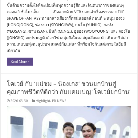
ขึ้นด้วยความตั้งใจที่จะเติมเต็มทุกความรู้สึกและจินตนาการของแฟนๆ
ตลอด 3 ชั่วโมงเต็ม เปิดฉากด้วย VCR บอกเล่าเรื่องราวของ THE
SHAPE OF FANTASY ท่ามกลางเสียงกรี๊ดสนั่นฮอลล์ ก่อนที่ 8 หนุ่ม ฮงจุง
(HONGJOONG), ซองฮวา (SEONGHWA), ยุนโฮ (YUNHO), ยอซัง
(YEOSANG), ซาน (SAN), มินกิ (MINGI), อูยอง (WOOYOUNG) และ จองโฮ
(JONGHO) จะปรากฏตัวด้วยวิชวลสุดปังในคอสตูมสีแดง-ดำ เพิ่มคาริสม่า
ความเท่แบบพุ่งทะลุปรอท แมตช์กับแฟนๆ ที่พร้อมใจกันแต่งกายในธีมสี
เดียวกัน …
Read More »
โคเวย์ กับ ‘แม่ชม – น้องเกล’ ชวนยกบ้านสู่
คุณภาพชีวิตที่ดีกว่า กับแคมเปญ ‘โคเวย์ยกบ้าน’
2026-03-30
Highlight
,
PR NEWS