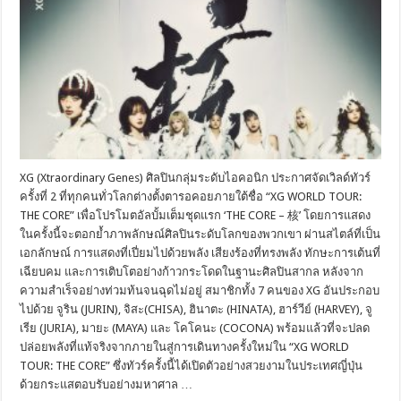
XG (Xtraordinary Genes) ศิลปินกลุ่มระดับไอคอนิก ประกาศจัดเวิลด์ทัวร์
ครั้งที่ 2 ที่ทุกคนทั่วโลกต่างตั้งตารอคอยภายใต้ชื่อ “XG WORLD TOUR:
THE CORE” เพื่อโปรโมตอัลบั้มเต็มชุดแรก ‘THE CORE – 核’ โดยการแสดง
ในครั้งนี้จะตอกย้ำภาพลักษณ์ศิลปินระดับโลกของพวกเขา ผ่านสไตล์ที่เป็น
เอกลักษณ์ การแสดงที่เปี่ยมไปด้วยพลัง เสียงร้องที่ทรงพลัง ทักษะการเต้นที่
เฉียบคม และการเติบโตอย่างก้าวกระโดดในฐานะศิลปินสากล หลังจาก
ความสำเร็จอย่างท่วมท้นจนฉุดไม่อยู่ สมาชิกทั้ง 7 คนของ XG อันประกอบ
ไปด้วย จูริน (JURIN), จิสะ(CHISA), ฮินาตะ (HINATA), ฮาร์วีย์ (HARVEY), จู
เรีย (JURIA), มายะ (MAYA) และ โคโคนะ (COCONA) พร้อมแล้วที่จะปลด
ปล่อยพลังที่แท้จริงจากภายในสู่การเดินทางครั้งใหม่ใน “XG WORLD
TOUR: THE CORE” ซึ่งทัวร์ครั้งนี้ได้เปิดตัวอย่างสวยงามในประเทศญี่ปุ่น
ด้วยกระแสตอบรับอย่างมหาศาล …