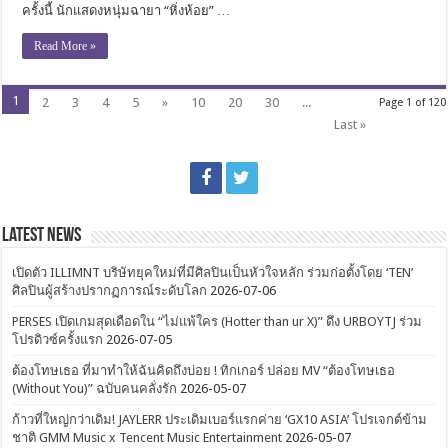
ครั้งนี้ นักแสดงหนุ่มฉายา “หิ่งห้อย” …
Read More »
1
2
3
4
5
»
10
20
30
...
Page 1 of 120
Last »
Latest News
เปิดตัว ILLIMNT บริษัทยุคใหม่ที่มีศิลปินเป็นหัวใจหลัก ร่วมก่อตั้งโดย ‘TEN’
ศิลปินผู้สร้างปรากฏการณ์ระดับโลก
2026-07-06
PERSES เปิดเกมสุดเดือดใน “ไม่แพ้ใคร (Hotter than ur X)” ดึง URBOYTJ ร่วม
โปรดิวซ์ครั้งแรก
2026-07-05
ต้องโทษเธอ ที่มาทำให้ฉันคิดถึงบ่อย ! ทิกเกอร์ ปล่อย MV “ต้องโทษเธอ
(Without You)” ฉบับคนคลั่งรัก
2026-05-07
ก้าวที่ใหญ่กว่าเดิม! JAYLERR ประเดิมเบอร์แรกค่าย ‘GX10 ASIA’ โปรเจกต์ข้าม
ชาติ GMM Music x Tencent Music Entertainment
2026-05-07