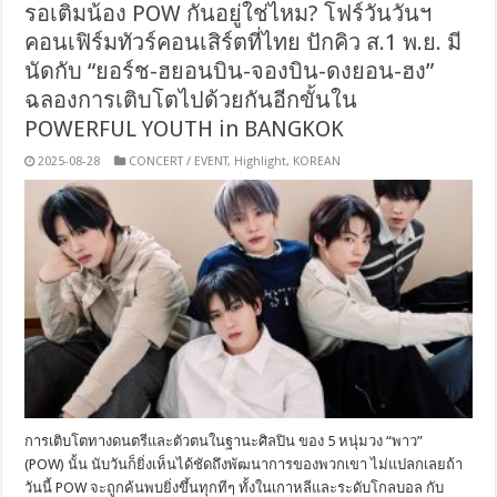
รอเติมน้อง POW กันอยู่ใช่ไหม? โฟร์วันวันฯ
คอนเฟิร์มทัวร์คอนเสิร์ตที่ไทย ปักคิว ส.1 พ.ย. มี
นัดกับ “ยอร์ช-ฮยอนบิน-จองบิน-ดงยอน-ฮง”
ฉลองการเติบโตไปด้วยกันอีกขั้นใน
POWERFUL YOUTH in BANGKOK
2025-08-28
CONCERT / EVENT
,
Highlight
,
KOREAN
การเติบโตทางดนตรีและตัวตนในฐานะศิลปิน ของ 5 หนุ่มวง “พาว”
(POW) นั้น นับวันก็ยิ่งเห็นได้ชัดถึงพัฒนาการของพวกเขา ไม่แปลกเลยถ้า
วันนี้ POW จะถูกค้นพบยิ่งขึ้นทุกทีๆ ทั้งในเกาหลีและระดับโกลบอล กับ