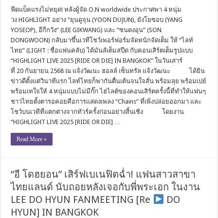
ฟีดแบ็คแรงไม่หยุด! หลังผู้จัด O.N worldwide ประกาศพา 4 หนุ่ม
วง HIGHLIGHT อย่าง “ยุนดูจุน (YOON DUJUN), ยังโยซอบ (YANG
YOSEOP), อีกีกวัง” (LEE GIKWANG) และ “ซนดงอุน” (SON
DONGWOON) กลับมาขึ้นเวทีโชว์เพอร์ฟอร์มจัดหนักจัดเต็ม ให้ “ไลท์
ไทย” (LIGHT : ชื่อแฟนคลับ) ได้มันส์เต็มสปีด กับคอนเสิร์ตเต็มรูปแบบ
“HIGHLIGHT LIVE 2025 [RIDE OR DIE] IN BANGKOK” ในวันเสาร์
ที่ 20 กันยายน 2568 ณ แจ้งวัฒนะ ฮอลล์ เซ็นทรัล แจ้งวัฒนะ ได้ยิน
ข่าวดีตั้งแต่วินาทีแรก ไลท์ไทยก็พากันตื่นเต้นจนใจสั่น พร้อมลุย พร้อมเปย์
พร้อมเทใจให้ 4 หนุ่มแบบไม่มีกั๊ก ไฮไลต์ของคอนเสิร์ตครั้งนี้ที่ทำให้แฟนๆ
ชาวไทยตั้งตารอคอยคือการแสดงเพลง “Chains” ที่เพิ่งปล่อยออกมา และ
โชว์บนเวทีที่แตกต่างจากทัวร์ครั้งก่อนอย่างสิ้นเชิง โดยงาน
“HIGHLIGHT LIVE 2025 [RIDE OR DIE] …
Read More »
“อี โดฮยอน” เสิร์ฟเบเนฟิตฉ่ำ! แฟนสาวสาขา
ไทยแลนด์ นับถอยหลังเจอกับพี่พระเอก ในงาน
LEE DO HYUN FANMEETING [Re
DO
HYUN] IN BANGKOK