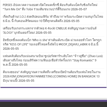
PERSES อัปเลเวลความฮอต! เปิดโหมดเซ็กซี่ ต้อนรับคัมแบ็คกับซิงเกิลใหม่
“Turn Me On” ดึง Tobii ร่วมเติมชนวนปาร์ตี้ร้อนแรง
2026-05-07
เริ่ดเกินต้าน! I.O.I ส่งคลิปคอนเฟิร์ม ‘ทำถึงมาก’ พร้อมระเบิดความสนุกในไทย
6 มิ.ย. นี้ กับคอนเสิร์ตฉลอง 10 ปีที่ทุกคนคิดถึง
2026-05-05
เตรียมรับแรงกระแทกจากตัวพ่อ K-Rock! CNBLUE ส่งสัญญาณความมันส์
‘3LOGY’ บุกธันเดอร์โดม!
2026-05-05
อิทธิฤทธิ์เพลงคัมแบ็ก ‘Who is she’ ท่าเต้นเด้งระเบิด-ม่วนจอยทั่วโลก ใครถูก
จริต “KISS OF LIFE” รอเจอที่ไทยครั้งถัดไป #KIOF_DEJAVU_inBKK 6 มิ.ย.นี้
2026-05-05
แฟนคลับต้อนรับแน่นสนามบิน! ซูเปอร์สตาร์ระดับโลก “จ้าวลู่ซือ” (Zhao Lusi)
เดินทางถึงไทย ก่อนเสิร์ฟความฟินเอเชียทัวร์ครั้งแรก “Stay Romantic” 9
พ.ค.นี้
2026-05-05
คิมจงฮยอน” ส่งสัญญาณความคิดถึง เตรียมเปิดบ้านต้อนรับแฟนไทยในงาน
2026 KIM JONGHYEON FANMEETING [COMING HOME] IN BANGKOK 13
มิถุนายนนี้!
2026-05-05