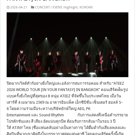
2026-04-21
CONCERT / EVENT
,
Highlight
,
KOREAN
ปิดฉากเวิลด์ทัวร์อย่างยิ่งใหญ่และอลังการสมการรอคอย สำหรับ “ATEEZ
2026 WORLD TOUR [IN YOUR FANTASY] IN BANGKOK” คอนเสิร์ตเต็มรูป
แบบครั้งยิ่งใหญ่ที่สุดของ 8 หนุ่ม ATEEZ ที่จัดขึ้นในประเทศไทย เมื่อวัน
เสาร์ที่ 4 เมษายน 2569 ณ อาคารอิมแพ็ค เอ็กซิบิชั่น เซ็นเตอร์ ฮอลล์ 5–
6 โดยความร่วมมือระหว่างบริษัทยักษ์ใหญ่ AEG, PK
Entertainment และ Sound Rhythm กับการแสดงที่เหนือคำบรรยาย
โปรดักชันแสง สี เสียง อัดแน่นทุกบีท ต้อนรับการกลับมาในรอบ 3 ปี
ให้ ATINY ไทย (ชื่อแฟนคลับอย่างเป็นทางการ) ได้ดื่มด่ำกับเสียงเพลงและ
ศิลปินที่พวกเขาคิดถึงในบรรยากาศสุดแฟนตาซี โดยคอนเสิร์ตครั้งนี้เกิด