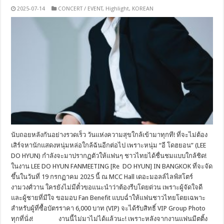
2025-07-14
CONCERT / EVENT
,
Highlight
,
KOREAN
นับถอยหลังกันอย่างรวดเร็ว วันแห่งความสุขใกล้เข้ามาทุกที! ที่จะไม่ต้อง
เสิร์จหานักแสดงหนุ่มหล่อใกล้ฉันอีกต่อไป เพราะหนุ่ม “อี โดฮยอน” (LEE
DO HYUN) กำลังจะมาปรากฏตัวให้แฟนๆ ชาวไทยได้ชื่นชมแบบใกล้ชิด!
ในงาน LEE DO HYUN FANMEETING [Re DO HYUN] IN BANGKOK ที่จะจัด
ขึ้นในวันที่ 19 กรกฏาคม 2025 นี้ ณ MCC Hall เดอะมอลล์ไลฟ์สโตร์
งามวงศ์วาน ใครยังไม่มีตั๋วขอแนะนำว่าต้องรีบโดยด่วน เพราะผู้จัดใจดี
และผู้ชายที่มีใจ ขอมอบ Fan Benefit แบบฉ่ำให้แฟนชาวไทยโดยเฉพาะ
สำหรับผู้ที่ซื้อบัตรราคา 6,000 บาท (VIP) จะได้รับสิทธิ์ VIP Group Photo
ทุกที่นั่ง! งานนี้ไม่มาไม่ได้แล้วนะ! เพราะหลังจากงานแฟนมีตติ้ง