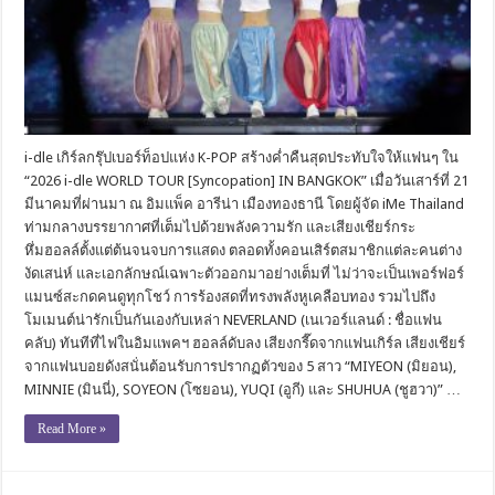
i-dle เกิร์ลกรุ๊ปเบอร์ท็อปแห่ง K-POP สร้างค่ำคืนสุดประทับใจให้แฟนๆ ใน
“2026 i-dle WORLD TOUR [Syncopation] IN BANGKOK” เมื่อวันเสาร์ที่ 21
มีนาคมที่ผ่านมา ณ อิมแพ็ค อารีน่า เมืองทองธานี โดยผู้จัด iMe Thailand
ท่ามกลางบรรยากาศที่เต็มไปด้วยพลังความรัก และเสียงเชียร์กระ
หึ่มฮอลล์ตั้งแต่ต้นจนจบการแสดง ตลอดทั้งคอนเสิร์ตสมาชิกแต่ละคนต่าง
งัดเสน่ห์ และเอกลักษณ์เฉพาะตัวออกมาอย่างเต็มที่ ไม่ว่าจะเป็นเพอร์ฟอร์
แมนซ์สะกดคนดูทุกโชว์ การร้องสดที่ทรงพลังหูเคลือบทอง รวมไปถึง
โมเมนต์น่ารักเป็นกันเองกับเหล่า NEVERLAND (เนเวอร์แลนด์ : ชื่อแฟน
คลับ) ทันทีที่ไฟในอิมแพคฯ ฮอลล์ดับลง เสียงกรี๊ดจากแฟนเกิร์ล เสียงเชียร์
จากแฟนบอยดังสนั่นต้อนรับการปรากฏตัวของ 5 สาว “MIYEON (มิยอน),
MINNIE (มินนี่), SOYEON (โซยอน), YUQI (อูกี) และ SHUHUA (ชูฮวา)” …
Read More »