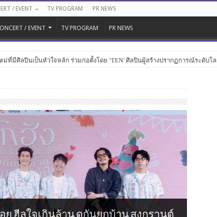
ERT / EVENT
TV PROGRAM
PR NEWS
ONCERT / EVENT
TV PROGRAM
PR NEWS
หม่ที่มีศิลปินเป็นหัวใจหลัก ร่วมก่อตั้งโดย ‘TEN’ ศิลปินผู้สร้างปรากฏการณ์ระดับโ
ไม่แพ้ใคร (Hotter than ur X)” ดึง URBOYTJ ร่วมโปรดิวซ์ครั้งแรก