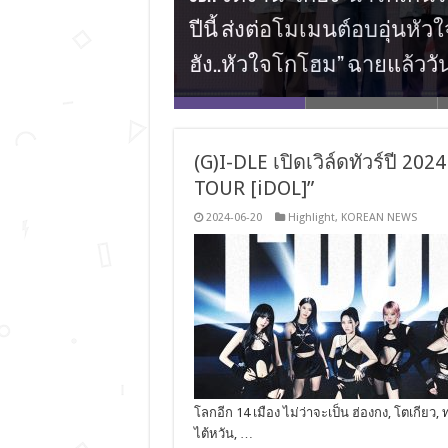
GDH จัดงาน ‘โกฮัง’ น่ารักเกิ
จากพระเอกไทยสู่เวทีระดับเ
เตรียมพร้อมรับแรงกระแทกคว
8 สาว ชวนแฟน ๆ มาดูความแก
ปีนี้ ส่งต่อโมเมนต์อบอุ่นหั
BY:D ไทย เตรียมตัวให้พร้อม “บ
เวที WEIBO GALA 2025
ครั้งในงาน WINNER [OUR MOMENT] 2
CONCERT” 27 กรกฎาคม
ฮัง..หัวใจโกโฮม” ฉายแล้วว
YEDAM FAN CONCERT [DAM LAND] IN B
(G)I-DLE เปิดเวิล์ดทัวร์ปี 2
TOUR [iDOL]”
2024-06-20
Highlight
,
KOREAN NEWS
โลกอีก 14 เมือง ไม่ว่าจะเป็น ฮ่องกง, โตเกียว
ไต้หวัน, …