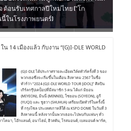
นร้อย ฮีลใจเกินล้าน ดูกันยกบ้าน สงกรานต์
อเชีย “หมาก ปริญ” คว้ารางวัลใหญ่จาก
ามสนุกกับ “WINNER” ที่มาเยือนไทยอีก
รม ความอลัง ในงาน “GLOW UP GLAM UP
วใจ ต้อนรับเทศกาลปีใหม่ไทย (“โก
ัง เยดัม” กลับมาหาอีกครั้ง ใน 2025 BANG
025 ASIA CONCERT IN BANGKOK
ันนี้ในโรงภาพยนตร์)
ANGKOK
024 ใน 14 เมืองแล้ว กับงาน “(G)I-DLE WORLD
(G)I-DLE ได้ประกาศรายละเอียดเวิล์ดทัวร์ครั้งที่ 3 ของ
พวกเธอซึ่งจะเริ่มขึ้นในเดือน สิงหาคม 2567 ในชื่อ
ทัวร์ว่า “2024 (G)I-DLE WORLD TOUR [iDOL]” ศิลปิน
เกิร์ลกรุ๊ปเคป็อปที่มีสมาชิก 5 คน ได้แก่ มิยอน
(MIYEON), มินนี่ (MINNIE), โซยอน (SOYEON), อูกี
(YUQI) และ ชูฮวา (SHUHUA) เตรียมเปิดทัวร์ในครั้งนี้
ที่ กรุงโซล ประเทศเกาหลีใต้ ณ KSPO DOME ในวันที่ 3
สิงหาคมนี้ หลังจากนั้นพวกเธอจะไปพบกับแฟนๆ ทั่ว
, ทาโคมา, โอ๊กแลนด์, อนาไฮม์, ฮิวสตัน, โรสมอนต์, เบลมอนต์ พาร์ค,