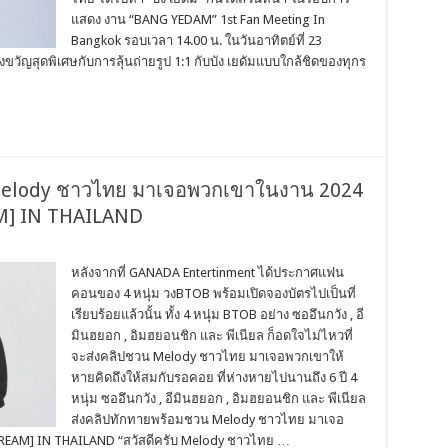
แสดง งาน “BANG YEDAM” 1st Fan Meeting In
Bangkok รอบเวลา 14.00 น. ในวันอาทิตย์ที่ 23
งขวัญสุดพิเศษกับการลุ้นถ่ายรูป 1:1 กับบัง เยดัมแบบใกล้ชิดของทุกร
 Melody ชาวไทย มาเจอพวกเขาในงาน 2024
] IN THAILAND
หลังจากที่ GANADA Entertinment ได้ประกาศแฟน
คอนของ 4 หนุ่ม วงBTOB พร้อมเปิดจองบัตรไปเป็นที่
เรียบร้อยแล้วนั้น ทั้ง 4 หนุ่ม BTOB อย่าง ซออึนกวัง , อี
มินฮยอก , อิมฮยอนชิก และ พีเนียล ก็อดใจไม่ไหวที่
จะส่งคลิปชวน Melody ชาวไทย มาเจอพวกเขาให้
หายคิดถึงให้สมกับรอคอย ที่ห่างหายไปนานถึง 6 ปี 4
หนุ่ม ซออึนกวัง , อีมินฮยอก , อิมฮยอนชิก และ พีเนียล
ส่งคลิปทักทายพร้อมชวน Melody ชาวไทย มาเจอ
EAM] IN THAILAND “สวัสดีครับ Melody ชาวไทย …