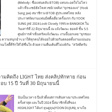
(Melody : ชื่อแฟนคลับ BTOB) แทบจะอดใจไม่ไหว
แล้ว ที่จะเซย์ฮัลโหล! เซย์เวลคัม! “ยุกซองแจ” (Yook
Sung Jae) สมาชิกวง BTOB สู่ประเทศไทย หลัง
ประกาศจัดงานแฟนมีตติ้งเดี่ยวครั้งแรก กับ YOOK
SUNG JAE 2024 Look Closely 1995 in BANGKOK ใน
วันเสาร์ที่ 22 มิถุนายนนี้ ณ แจ้งวัฒนะ ฮอลล์ ชั้น 5.5
ศูนย์การค้าเซ็นทรัลแจ้งวัฒนะ งานนี้บอกเลย “ยุกซอง
ริ่ดๆ ความสนุกฉ่ำๆ มาให้ทุกคนได้จอยไปด้วยกันตลอดทั้งงานแน่นอน
มโลดี้ที่รักให้ได้ชื่นใจ ด้วยความตื่นเต้นที่ไม่แพ้กัน “สวัสดีครับ
มคิดถึง LIGHT ไทย ส่งคลิปทักทาย ก่อน
5 ปี วันที่ 30 มิถุนายนนี้
นับเป็นเวลา 6 ปีแล้วตั้งแต่การเดินทางมาประเทศไทย
ครั้งล่าสุด และในปี 2024 นี้สมาชิกทั้งสี่ของ
HIGHLIGHT ได้แก่ ยุนดูจุน(YOON DUJUN), ยางโย