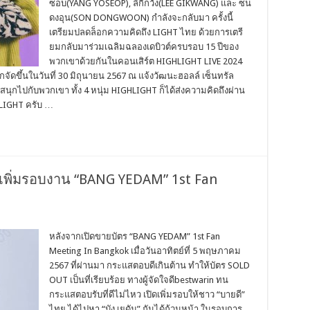
ซอบ(YANG YOSEOP), ลีกิกวัง(LEE GIKWANG) และ ซน
ดงอุน(SON DONGWOON) กำลังจะกลับมา ครั้งนี้
เตรียมปลดล็อกความคิดถึง LIGHT ไทย ด้วยการเตรี
ยมกลับมาร่วมเฉลิมฉลองเดบิวต์ครบรอบ 15 ปีของ
พวกเขาด้วยกันในคอนเสิร์ต HIGHLIGHT LIVE 2024
ัดขึ้นในวันที่ 30 มิถุนายน 2567 ณ แจ้งวัฒนะฮอลล์ เซ็นทรัล
นุกไปกับพวกเขา ทั้ง 4 หนุ่ม HIGHLIGHT ก็ได้ส่งความคิดถึงผ่าน
HLIGHT ครับ …
้องเพิ่มรอบงาน “BANG YEDAM” 1st Fan
หลังจากเปิดขายบัตร “BANG YEDAM” 1st Fan
Meeting In Bangkok เมื่อวันอาทิตย์ที่ 5 พฤษภาคม
2567 ที่ผ่านมา กระแสตอบดีเกินต้าน ทำให้บัตร SOLD
OUT เป็นที่เรียบร้อย ทางผู้จัดใจดีbestwarin ทน
กระแสตอบรับที่ดีไม่ไหว เปิดเพิ่มรอบให้ชาว “บายดี”
ไทย ได้ไปหา “บัง เยดัม” กันได้ถ้วนหน้า ในรอบการ