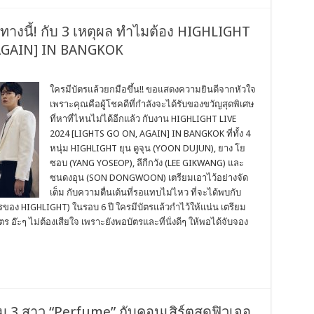
างนี้! กับ 3 เหตุผล ทำไมต้อง HIGHLIGHT
 AGAIN] IN BANGKOK
ใครมีบัตรแล้วยกมือขึ้น!! ขอแสดงความยินดีจากหัวใจ
เพราะคุณคือผู้โชคดีที่กำลังจะได้รับของขวัญสุดพิเศษ
ที่หาที่ไหนไม่ได้อีกแล้ว กับงาน HIGHLIGHT LIVE
2024 [LIGHTS GO ON, AGAIN] IN BANGKOK ที่ทั้ง 4
หนุ่ม HIGHLIGHT ยุน ดูจุน (YOON DUJUN), ยาง โย
ซอบ (YANG YOSEOP), ลีกีกวัง (LEE GIKWANG) และ
ซนดงอุน (SON DONGWOON) เตรียมเอาไว้อย่างจัด
เต็ม กับความตื่นเต้นที่รอแทบไม่ไหว ที่จะได้พบกับ
รของ HIGHLIGHT) ในรอบ 6 ปี ใครมีบัตรแล้วกำไว้ให้แน่น เตรียม
ตร อ๊ะๆ ไม่ต้องเสียใจ เพราะยังพอบัตรและที่นั่งดีๆ ให้พอได้จับจอง
ัม 3 สาว “Perfume” กับคอนเสิร์ตสุดฟิวเจอ