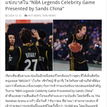
แข่งบาสใน “NBA Legends Celebrity Game
Presented by Sands China”
2024-12-12
HOT NEWS
,
THAI NEWS
เรียกเสียงฮือฮาและนับเป็นอีกหนึ่งเซอร์ไพรส์แบบว้าวสุดๆ ที่ได้เห็นศิลปิน
หนุ่มฮอต “BRIGHT” (ไบร์ท วชิรวิชญ์ ชีวอารี) โชว์สกิลทางด้านกีฬาที่ต้อง
บอกว่าทั้งเท่และแข็งแรงสุดๆ กับการเข้าร่วมแข่งขันบาสเกตบอลนัดสำคัญ
ในงาน “NBA Legends Celebrity Game Presented by Sands China”
ค่ำคืนแห่งความตื่นเต้นเร้าใจของกีฬาและความบันเทิง โดยจัดขึ้น ณ The
Venetian Arena มาเก๊า เมื่อวันที่ 7 ธันวาคม ที่ผ่านมา ท่ามกลางแฟนๆ ที่
เข้าร่วมชมการแข่งขันบิ๊กแมทช์ในครั้งนี้กว่า 10,000 คน โดยเป็นแมทช์