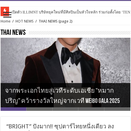
เปิดตัว ILLIMNT บริษัทยุคใหม่ที่มีศิลปินเป็นหัวใจหลัก ร่วมก่อตั้งโดย ‘TE
PERSES เปิดเกมสุดเดือดใน “ไม่แพ้ใคร (Hotter than ur X)” ดึง URBOYTJ ร่
Home
/
HOT NEWS
/
THAI NEWS
(page 2)
THAI NEWS
“แก้ว-น้ำหนึ่ง-เนย-ตาหวาน-ปูเป้-เจนนิษฐ์-
MCHOICE ส่ง 6 หนุ่ม แซม เลออน พาย พี ติวเตอร์
เจน-โมบายล์” ย้อนความทรงจำไปกับพวก
เตรียมพร้อมรับแรงกระแทกความสนุกกับ
จากพระเอกไทยสู่เวทีระดับเอเชีย “หมาก
8 สาว ชวนแฟน ๆ มาดูความแกรม ความอลัง
เบ็น มาทำภารกิจพิชิตเดบิวต์เป็นศิลปิน T POP
เธอเหล่านี้อีกครั้ง ในงาน “GLOW UP GLAM UP
“WINNER” ที่มาเยือนไทยอีกครั้งในงาน WINNER
ปริญ” คว้ารางวัลใหญ่จากเวที WEIBO GALA 2025
ในงาน “GLOW UP GLAM UP CONCERT” 27 กรกฎาคม
ใน รายการ MCHOICE ROAD TO DEBUT
CONCERT” 27 กรกฎาคมนนี้
[OUR MOMENT] 2025 ASIA CONCERT IN BANGKOK
“BRIGHT” ปังมาก!! ซุปตาร์ไทยหนึ่งเดียว ลง