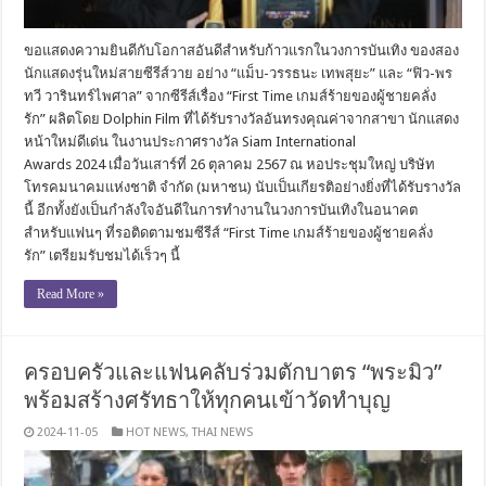
ขอแสดงความยินดีกับโอกาสอันดีสำหรับก้าวแรกในวงการบันเทิง ของสอง
นักแสดงรุ่นใหม่สายซีรีส์วาย อย่าง “แม็บ-วรรธนะ เทพสุยะ” และ “ฟิว-พร
ทวี วารินทร์ไพศาล” จากซีรีส์เรื่อง “First Time เกมส์ร้ายของผู้ชายคลั่ง
รัก” ผลิตโดย Dolphin Film ที่ได้รับรางวัลอันทรงคุณค่าจากสาขา นักแสดง
หน้าใหม่ดีเด่น ในงานประกาศรางวัล Siam International
Awards 2024 เมื่อวันเสาร์ที่ 26 ตุลาคม 2567 ณ หอประชุมใหญ่ บริษัท
โทรคมนาคมแห่งชาติ จำกัด (มหาชน) นับเป็นเกียรติอย่างยิ่งที่ได้รับรางวัล
นี้ อีกทั้งยังเป็นกำลังใจอันดีในการทำงานในวงการบันเทิงในอนาคต
สำหรับแฟนๆ ที่รอติดตามชมซีรีส์ “First Time เกมส์ร้ายของผู้ชายคลั่ง
รัก” เตรียมรับชมได้เร็วๆ นี้
Read More »
ครอบครัวและแฟนคลับร่วมตักบาตร “พระมิว”
พร้อมสร้างศรัทธาให้ทุกคนเข้าวัดทำบุญ
2024-11-05
HOT NEWS
,
THAI NEWS