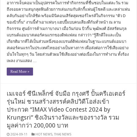
อาการเจ็บคอมาเป็นอุปสรรคในการทำกิจกรรมที่ชื่นชอบในแต่ละวัน รวม
ถึงจอยความสนุกสุดฟินด้วยการเล่นเกมกับลักกี้แฟนผู้โชคดี และเหล่าแฟน
คลับกันอย่างใกล้ชิด พร้อมมินิคอนเสิร์ตสุดเซอร์ไพรส์ในกิจกรรม “ตัว D
ของบิวกิ้น” งานนี้ทำเอาแฟนๆ แฮปปี้แบบคนเสียงดีกันทั่วหน้า ณ ลาน
กิจกรรม ศูนย์การค้าเมกาบางนา เมื่อวันก่อน บิวกิ้น พุฒิพงศ์ อัสสรัตนกุล
แบรนด์แอมบาสเดอร์คนแรกของดิฟแฟลม กล่าวว่า “รู้สึกดีใจและเป็น
เกียรติมากที่ได้เป็นส่วนหนึ่งของแบรนด์ดิฟแฟลมในฐานะแบรนด์แอมบา
สเดอร์คนแรกในประเทศไทยอย่างเป็นทางการ เพื่อส่งต่อการใช้เสียงอย่าง
มั่นใจในทุกๆ วัน โดยส่วนตัวผมใช้เสียงอย่างต่อเนื่องในการทำงาน ทั้งร้อง
เพลง งานแสดง …
Read More »
เมเจอร์ ซีนีเพล็กซ์ จับมือ กรุงศรี ปั้นครีเอเตอร์
รุ่นใหม่ ชวนสร้างสรรค์คลิปวิดีโอส่งเข้า
ประกวด “IMAX Video Contest 2024 by
Krungsri” ชิงเงินรางวัลและของรางวัล รวม
มูลค่ากว่า 200,000 บาท
2024-09-11
HOT NEWS
,
THAI NEWS