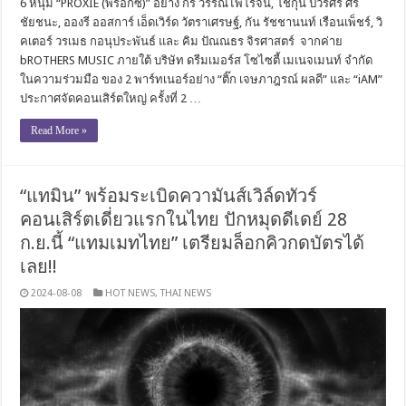
6 หนุ่ม “PROXIE (พร็อกซี)” อย่าง กร วรรณไพโรจน์, โชกุน ปวริศร์ ศรี
ชัยชนะ, อองรี ออสการ์ เอ็ดเวิร์ด วัตราเศรษฐ์, กัน รัชชานนท์ เรือนเพ็ชร์, วิ
คเตอร์ วรเมธ กอนุประพันธ์ และ คิม ปัณณธร จิรศาสตร์ จากค่าย
bROTHERS MUSIC ภายใต้ บริษัท ดรีมเมอร์ส โซไซตี้ เมเนจเมนท์ จำกัด
ในความร่วมมือ ของ 2 พาร์ทเนอร์อย่าง “ติ๊ก เจษภาฎรณ์ ผลดี” และ “iAM”
ประกาศจัดคอนเสิร์ตใหญ่ ครั้งที่ 2 …
Read More »
“แทมิน” พร้อมระเบิดความันส์เวิล์ดทัวร์
คอนเสิร์ตเดี่ยวแรกในไทย ปักหมุดดีเดย์ 28
ก.ย.นี้ “แทมเมทไทย” เตรียมล็อกคิวกดบัตรได้
เลย!!
2024-08-08
HOT NEWS
,
THAI NEWS