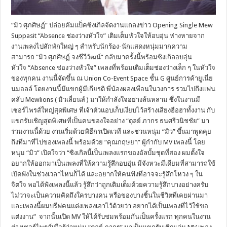
“มิว ศุภศิษฏ์” ปล่อยคัมแบ็คซิงเกิลจัดงานแถลงข่าว Opening Single Mew
Suppasit “Absence ช่องว่างหัวใจ” เติมเต็มหัวใจให้อบอุ่น ห่างหายจาก
งานเพลงไปสักพักใหญ่ ๆ สำหรับนักร้อง-นักแสดงหนุ่มมากความ
สามารถ “มิว ศุภศิษฏ์ จงชีวีวัฒน์” กลับมาครั้งนี้พร้อมซิงเกิลอบอุ่น
หัวใจ “Absence ช่องว่างหัวใจ” เพลงที่พร้อมเติมเต็มช่องว่างเล็ก ๆ ในหัวใจ
ของทุกคน งานนี้จัดขึ้น ณ Union Co-Event Space ชั้น G ศูนย์การค้ายูเนี่ย
นมอลล์ โดยงานนี้มีแขกผู้มีเกียรติ พี่น้องผองเพื่อนในวงการ รวมไปถึงแฟน
คลับ Mewlions ( มิวเลี่ยนส์ ) มาให้กำลังใจอย่างล้นหลาม ซึ่งในงานมี
เซอร์ไพรส์ใหญ่สุดพิเศษ ที่เจ้าตัวแอบเก็บเงียบไว้สร้างเสียงฮือฮาทั้งงาน กับ
แขกรับเชิญสุดพิเศษที่เป็นคนของใจอย่าง “ตุลย์ ภากร ธนศรีวนิชชัย” มา
ร่วมงานนี้ด้วย งานเริ่มด้วยพิธีกรเปิดเวที และชวนหนุ่ม “มิว” ขึ้นมาพูดคุย
ถึงที่มาที่ไปของเพลงนี้ พร้อมด้วย “คุณกฤษยา” ผู้กำกับ MV เพลงนี้ โดย
หนุ่ม “มิว” เปิดใจว่า “ซิงเกิลนี้เป็นเพลงแรกของอัลบั้มชุดที่สอง ผมตั้งใจ
อยากให้ออกมาเป็นเพลงที่ให้ความรู้สึกอบอุ่น มีจังหวะมีเดียมที่สามารถใช้
เปิดฟังในช่วงเวลาไหนก็ได้ และอยากให้คนฟังที่อาจจะรู้สึกโหวง ๆ ใน
จิตใจ พอได้ฟังเพลงนี้แล้ว รู้สึกว่าถูกเติมเต็มด้วยความรู้สึกบางอย่างครับ
ไม่ว่าจะเป็นความคิดถึงใครบางคน หรือของบางชิ้นในชีวิตที่เคยผ่านมา
และเพลงนี้ผมบรีฟคนแต่งเพลงเอาไว้ด้วยว่า อยากได้เป็นเพลงที่ไว้ใช้ขอ
แต่งงาน” จากนั้นเปิด MV ให้ได้รับชมพร้อมกันเป็นครั้งแรก ทุกคนในงาน