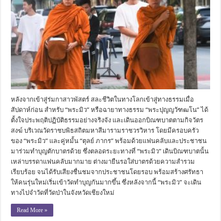
หลังจากเข้าสู่ร่มกาสาวพัสตร์ สละชีวิตในทางโลกเข้าสู่ทางธรรมเมื่อ
สัปดาห์ก่อน สำหรับ “พระมิว” หรือฉายาทางธรรม “พระปุญญวัฑฒโน” ได้
ตั้งใจประพฤติปฏิบัติธรรมอย่างจริงจัง และเดินออกบิณฑบาตตามกิจวัตร
สงฆ์ บริเวณวัดราชบพิธสถิตมหาสีมารามราชวรวิหาร โดยมีครอบครัว
ของ “พระมิว” และคู่หมั้น “ตุลย์ ภากร” พร้อมด้วยแฟนคลับและประชาชน
มาร่วมทำบุญตักบาตรด้วย ซึ่งตลอดระยะทางที่ “พระมิว” เดินบิณฑบาตนั้น
เหล่าบรรดาแฟนคลับมากมาย ต่างมายืนรอใส่บาตรด้วยความสำรวม
เรียบร้อย จนได้รับเสียงชื่นชมจากประชาชนโดยรอบ พร้อมสร้างศรัทธา
ให้คนรุ่นใหม่เริ่มเข้าวัดทำบุญกันมากขึ้น ซึ่งหลังจากนี้ “พระมิว” จะเดิน
ทางไปจำวัดที่วัดป่าในจังหวัดเชียงใหม่
Read More »