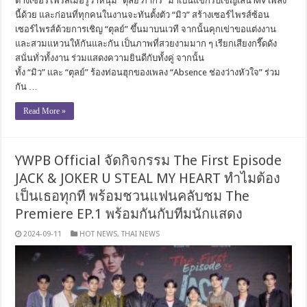
ต่างเซอร์ไพรส์เมื่อรู้ว่าหนุ่ม “ตุลย์ ภากร” มาเป็นแขกรับเชิญเล่น MV เพลง
นี้ด้วย และก่อนที่ทุกคนในงานจะทันตั้งตัว “มิว” สร้างเซอร์ไพรส์ซ้อน
เซอร์ไพรส์ด้วยการเชิญ “ตุลย์” ขึ้นมาบนเวที จากนั้นคุกเข่าขอแต่งงาน
และสวมแหวนให้กันและกัน เป็นภาพที่สวยงามมาก ๆ เรียกเสียงกรี๊ดดัง
สนั่นทั่วทั้งงาน ร่วมแสดงความยินดีกับทั้งคู่ จากนั้น
ทั้ง “มิว” และ “ตุลย์” ร้องท่อนฮุกของเพลง “Absence ช่องว่างหัวใจ” ร่วม
กัน …
Read More »
YWPB Official จัดกิจกรรม The First Episode
JACK & JOKER U STEAL MY HEART ทำไมต้อง
เป็นเธอทุกที พร้อมชวนแฟนคลับชม The
Premiere EP.1 พร้อมกันกับทีมนักแสดง
2024-09-11
HOT NEWS
,
THAI NEWS