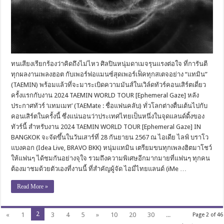
ทนเสียงเรียกร้องว่าคิดถึงไม่ไหว ศิลปินหนุ่มดาเมจรุนแรงต่อใจ ที่การันตี
ทุกผลงานเพลงฮอต กับเพอร์ฟอแมนซ์สุดเพอร์เฟ็คทุกสเตจอย่าง “แทมิน”
(TAEMIN) พร้อมแล้วที่จะมาระเบิดความมันส์ในเวิล์ดทัวร์คอนเสิร์ตเดี่ยว
ครั้งแรกกับงาน 2024 TAEMIN WORLD TOUR [Ephemeral Gaze] หลัง
ประกาศทัวร์ ‘แทมเมท’ (TAEMate : ชื่อแฟนคลับ) ทั่วโลกต่างตื่นเต้นไปกับ
คอนเสิร์ตในครั้งนี้ ซึ่งแน่นอนว่าประเทศไทยเป็นหนึ่งในจุดแลนด์ดิ้งของ
ทัวร์นี้ สำหรับงาน 2024 TAEMIN WORLD TOUR [Ephemeral Gaze] IN
BANGKOK จะจัดขึ้นในวันเสาร์ที่ 28 กันยายน 2567 ณ ไอเดีย ไลฟ์ บราโว
แบงคอก (Idea Live, BRAVO BKK) หนุ่มแทมิน เตรียมขนทุกเพลงฮิตมาโชว์
ให้แฟนๆ ได้ชมกันอย่างจุใจ รวมถึงความพิเศษอีกมากมายที่แฟนๆ ทุกคน
ต้องมาชมด้วยตัวเองที่งานนี้ ที่สำคัญผู้จัด ไอมี่ไทยแลนด์ (iMe …
Read More »
2
«
1
3
4
5
»
10
20
30
...
Page 2 of 46