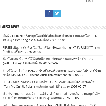
Last »
Latest News
เปิดตัว ILLIMNT บริษัทยุคใหม่ที่มีศิลปินเป็นหัวใจหลัก ร่วมก่อตั้งโดย ‘TEN’
ศิลปินผู้สร้างปรากฏการณ์ระดับโลก
2026-07-06
PERSES เปิดเกมสุดเดือดใน “ไม่แพ้ใคร (Hotter than ur X)” ดึง URBOYTJ ร่วม
โปรดิวซ์ครั้งแรก
2026-07-05
ต้องโทษเธอ ที่มาทำให้ฉันคิดถึงบ่อย ! ทิกเกอร์ ปล่อย MV “ต้องโทษเธอ
(Without You)” ฉบับคนคลั่งรัก
2026-05-07
ก้าวที่ใหญ่กว่าเดิม! JAYLERR ประเดิมเบอร์แรกค่าย ‘GX10 ASIA’ โปรเจกต์ข้าม
ชาติ GMM Music x Tencent Music Entertainment
2026-05-07
PERSES อัปเลเวลความฮอต! เปิดโหมดเซ็กซี่ ต้อนรับคัมแบ็คกับซิงเกิลใหม่
“Turn Me On” ดึง Tobii ร่วมเติมชนวนปาร์ตี้ร้อนแรง
2026-05-07
เริ่ดเกินต้าน! I.O.I ส่งคลิปคอนเฟิร์ม ‘ทำถึงมาก’ พร้อมระเบิดความสนุกในไทย
6 มิ.ย. นี้ กับคอนเสิร์ตฉลอง 10 ปีที่ทุกคนคิดถึง
2026-05-05
เตรียมรับแรงกระแทกจากตัวพ่อ K-Rock! CNBLUE ส่งสัญญาณความมันส์