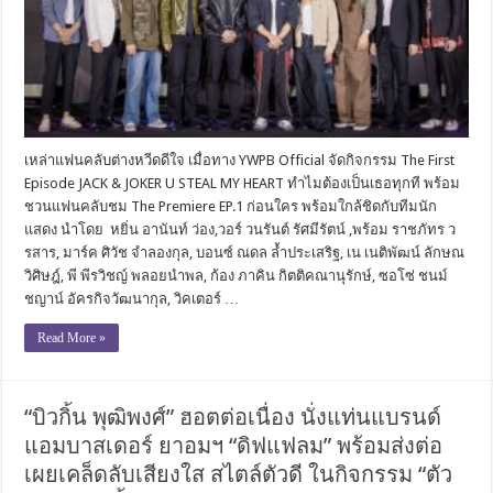
เหล่าแฟนคลับต่างหวีดดีใจ เมื่อทาง YWPB Official จัดกิจกรรม The First
Episode JACK & JOKER U STEAL MY HEART ทำไมต้องเป็นเธอทุกที พร้อม
ชวนแฟนคลับชม The Premiere EP.1 ก่อนใคร พร้อมใกล้ชิดกับทีมนัก
แสดง นำโดย หยิ่น อานันท์ ว่อง,วอร์ วนรันต์ รัศมีรัตน์ ,พร้อม ราชภัทร ว
รสาร, มาร์ค ศิวัช จำลองกุล, บอนซ์ ณดล ล้ำประเสริฐ, เน เนติพัฒน์ ลักษณ
วิศิษฎ์, พี พีรวิชญ์ พลอยนำพล, ก้อง ภาคิน กิตติคณานุรักษ์, ซอโซ่ ชนม์
ชญาน์ อัครกิจวัฒนากุล, วิคเตอร์ …
Read More »
“บิวกิ้น พุฒิพงศ์” ฮอตต่อเนื่อง นั่งแท่นแบรนด์
แอมบาสเดอร์ ยาอมฯ “ดิฟแฟลม” พร้อมส่งต่อ
เผยเคล็ดลับเสียงใส สไตล์ตัวดี ในกิจกรรม “ตัว