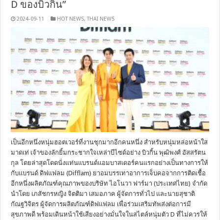
D ของบิวกิ้น”
2024-09-11
HOT NEWS
,
THAI NEWS
เป็นอีกหนึ่งหนุ่มฮอตเวอร์ที่งานชุกมากอีกคนหนึ่ง สำหรับหนุ่มหล่อหน้าใส
มาดเท่ เจ้าของลักยิ้มกระชากใจเหล่าบีไซด์อย่าง บิวกิ้น พุฒิพงศ์ อัสสรัตน
กุล โดยล่าสุดโดดนั่งแท่นแบรนด์แอมบาสเดอร์คนแรกอย่างเป็นทางการให้
กับแบรนด์ ดิฟแฟลม (Difflam) ยาอมบรรเทาอาการเจ็บคอจากการติดเชื้อ
อีกหนึ่งผลิตภัณฑ์คุณภาพของบริษัท ไอโนวา ฟาร์มา (ประเทศไทย) จำกัด
นำโดย เภสัชกรหญิง จิตติมา เสมอภาค ผู้จัดการทั่วไป และนายสุชาติ
กัณฐวิจิตร ผู้จัดการผลิตภัณฑ์ดิฟแฟลม เพื่อร่วมเสริมทัพส่งต่อการมี
สุขภาพดี พร้อมเดินหน้าใช้เสียงอย่างมั่นใจในสไตล์หนุ่มตัว D ที่ไม่ควรให้