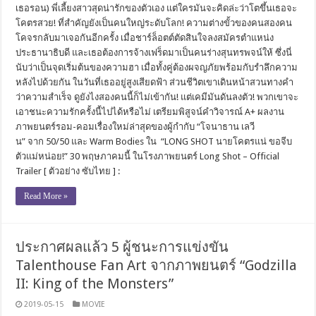
เธอรอน) พี่เลี้ยงสาวสุดน่ารักของตัวเอง แต่ใครมันจะคิดล่ะว่าโตขึ้นเธอจะ
โคตรสวย! ที่สำคัญยังเป็นคนใหญ่ระดับโลก! ความต่างขั้วของคนสองคน
โคจรกลับมาเจอกันอีกครั้ง เมื่อชาร์ล็อตต์ตัดสินใจลงสมัครตำแหน่ง
ประธานาธิบดี และเธอต้องการจ้างเฟร็ดมาเป็นคนร่างสุนทรพจน์ให้ ซึ่งนี่
นับว่าเป็นจุดเริ่มต้นของความฮา เมื่อทั้งคู่ต้องผจญภัยพร้อมกับรำลึกความ
หลังไปด้วยกัน ในวันที่เธออยู่สูงเสียดฟ้า ส่วนชีวิตเขาเดินหน้าสวนทางคำ
ว่าความสำเร็จ ดูยังไงสองคนนี้ก็ไม่เข้ากัน! แต่เคมีมันดันลงตัว! พวกเขาจะ
เอาชนะความรักครั้งนี้ไปได้หรือไม่ เตรียมพิสูจน์คำวิจารณ์ A+ ผลงาน
ภาพยนตร์รอม-คอมเรื่องใหม่ล่าสุดของผู้กำกับ “โจนาธาน เลวี
น” จาก 50/50 และ Warm Bodies ใน “LONG SHOT นายโคตรแน่ ขอจีบ
ตัวแม่หน่อย!” 30 พฤษภาคมนี้ ในโรงภาพยนตร์ Long Shot – Official
Trailer [ ตัวอย่าง ซับไทย ] :
Read More »
ประกาศผลแล้ว 5 ผู้ชนะการแข่งขัน
Talenthouse Fan Art จากภาพยนตร์ “Godzilla
II: King of the Monsters”
2019-05-15
MOVIE