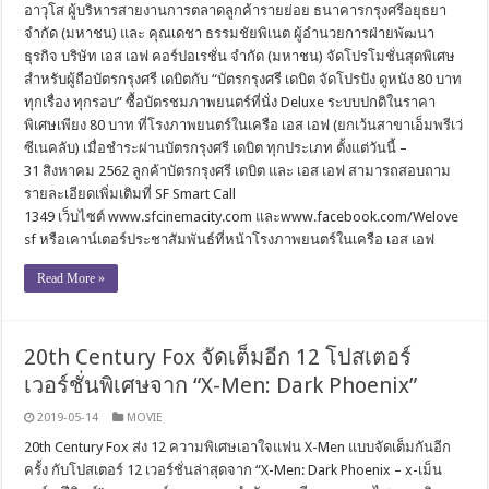
อาวุโส ผู้บริหารสายงานการตลาดลูกค้ารายย่อย ธนาคารกรุงศรีอยุธยา
จำกัด (มหาชน) และ คุณเดชา ธรรมชัยพิเนต ผู้อำนวยการฝ่ายพัฒนา
ธุรกิจ บริษัท เอส เอฟ คอร์ปอเรชั่น จำกัด (มหาชน) จัดโปรโมชั่นสุดพิเศษ
สำหรับผู้ถือบัตรกรุงศรี เดบิตกับ “บัตรกรุงศรี เดบิต จัดโปรปัง ดูหนัง 80 บาท
ทุกเรื่อง ทุกรอบ” ซื้อบัตรชมภาพยนตร์ที่นั่ง Deluxe ระบบปกติในราคา
พิเศษเพียง 80 บาท ที่โรงภาพยนตร์ในเครือ เอส เอฟ (ยกเว้นสาขาเอ็มพรีเว่
ซีเนคลับ) เมื่อชำระผ่านบัตรกรุงศรี เดบิต ทุกประเภท ตั้งแต่วันนี้ –
31 สิงหาคม 2562 ลูกค้าบัตรกรุงศรี เดบิต และ เอส เอฟ สามารถสอบถาม
รายละเอียดเพิ่มเติมที่ SF Smart Call
1349 เว็บไซต์ www.sfcinemacity.com และwww.facebook.com/Welove
sf หรือเคาน์เตอร์ประชาสัมพันธ์ที่หน้าโรงภาพยนตร์ในเครือ เอส เอฟ
Read More »
20th Century Fox จัดเต็มอีก 12 โปสเตอร์
เวอร์ชั่นพิเศษจาก “X-Men: Dark Phoenix”
2019-05-14
MOVIE
20th Century Fox ส่ง 12 ความพิเศษเอาใจแฟน X-Men แบบจัดเต็มกันอีก
ครั้ง กับโปสเตอร์ 12 เวอร์ชั่นล่าสุดจาก “X-Men: Dark Phoenix – x-เม็น