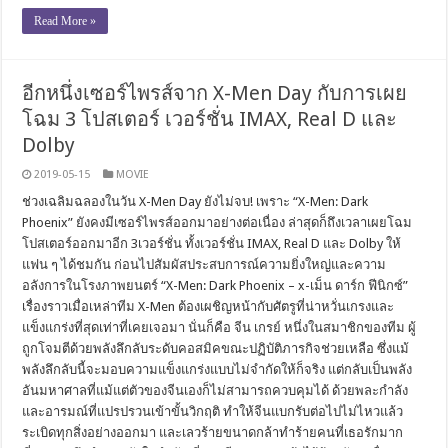
Read More »
อีกหนึ่งเซอร์ไพรส์จาก X-Men Day กับการเผย
โฉม 3 โปสเตอร์ เวอร์ชั่น IMAX, Real D และ
Dolby
2019-05-15
MOVIE
ช่วงเฉลิมฉลองในวัน X-Men Day ยังไม่จบ! เพราะ “X-Men: Dark
Phoenix” ยังคงมีเซอร์ไพรส์ออกมาอย่างต่อเนื่อง ล่าสุดก็ถึงเวลาเผยโฉม
โปสเตอร์ออกมาอีก 3เวอร์ชั่น ทั้งเวอร์ชั่น IMAX, Real D และ Dolby ให้
แฟน ๆ ได้ชมกัน ก่อนไปสัมผัสประสบการณ์ความยิ่งใหญ่และความ
อลังการในโรงภาพยนตร์ “X-Men: Dark Phoenix – x-เม็น ดาร์ก ฟีนิกซ์”
เรื่องราวเมื่อเหล่าทีม X-Men ต้องเผชิญหน้ากับศัตรูที่น่าหวั่นเกรงและ
แข็งแกร่งที่สุดเท่าที่เคยเจอมา นั่นก็คือ จีน เกรย์ หนึ่งในสมาชิกของทีม ผู้
ถูกโจมตีด้วยพลังลึกลับระดับคอสมิคขณะปฏิบัติภารกิจช่วยเหลือ ซึ่งแม้
พลังลึกลับนี้จะมอบความแข็งแกร่งแบบไม่จำกัดให้ก็จริง แต่กลับเป็นพลัง
อันมหาศาลที่แม้แต่ตัวของจีนเองก็ไม่สามารถควบคุมได้ ด้วยพละกำลัง
และอารมณ์ที่แปรปรวนเข้าขั้นวิกฤติ ทำให้จีนแบกรับต่อไปไม่ไหวแล้ว
ระเบิดทุกสิ่งอย่างออกมา และเลวร้ายขนาดกล้าทำร้ายคนที่เธอรักมาก