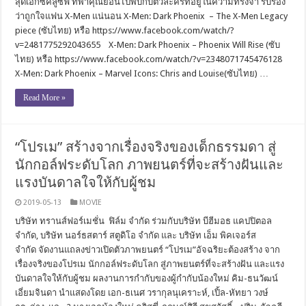
สุดเอ็กซ์คลูซีฟ ที่พาคุณย้อนไปพบกับตัวละครที่อยู่ในความทรงจำ รับรอง
ว่าถูกใจแฟน X-Men แน่นอน X-Men: Dark Phoenix – The X-Men Legacy
piece (ซับไทย) หรือ https://www.facebook.com/watch/?
v=2481775292043655 X-Men: Dark Phoenix – Phoenix Will Rise (ซับ
ไทย) หรือ https://www.facebook.com/watch/?v=2348071745476128
X-Men: Dark Phoenix – Marvel Icons: Chris and Louise(ซับไทย) …
Read More »
“โปรเม” สร้างจากเรื่องจริงของเด็กธรรมดา สู่
นักกอล์ฟระดับโลก ภาพยนตร์ที่จะสร้างฝันและ
แรงบันดาลใจให้กับผู้ชม
2019-05-13
MOVIE
บริษัท ทรานส์ฟอร์เมชั่น ฟิล์ม จำกัด ร่วมกับบริษัท บีฮีมอธ แคปปิตอล
จำกัด, บริษัท นอร์ธสตาร์ สตูดิโอ จำกัด และ บริษัท เอ็ม พิคเจอร์ส
จำกัด จัดงานแถลงข่าวเปิดตัวภาพยนตร์ “โปรเม”อัจฉริยะต้องสร้าง จาก
เรื่องจริงของโปรเม นักกอล์ฟระดับโลก สู่ภาพยนตร์ที่จะสร้างฝัน และแรง
บันดาลใจให้กับผู้ชม ผลงานการกำกับของผู้กำกับน้องใหม่ คิม-ธนวัฒน์
เอี่ยมจินดา นำแสดงโดย เอก-ธเนศ วรากุลนุเคราะห์, เปิ้ล-หัทยา วงษ์