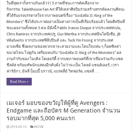
ในที่สุดเราก็ทราบกันแล้วว่า 5 ภาพที่ชนะการคัดเลือกจาก
กิจกรรม Talenthouse Fan Art ที่ให้เหล่าศิลปินร่วมสร้างสรรค์ผลงานศิลปะ
ที่ได้รับแรงบรรดาลใจจากภาพยนตร์เรื่อง “Godzilla II: King of the
Monsters” ซึ่งได้ประกาศอย่างเป็นทางการเป็นที่เรียบร้อยแล้ว โดยศิลปินที่
ชนะผลงานทั้งหมด 5 คน มีดังนี้ Pablo Iranzo Duque จากประเทศสเปน,
Chris Ramirez จากประเทศเปรู, Gus Mertha จากประเทศอินโดนีเซีย, JB
Villafuerto จากประเทศฟิลิปปินส์ และ Tuck Yin Foong จากประเทศ
มาเลเซีย ซึ่งผลงานของพวกเขาจะสวยงามและโดนใจแฟน ๆ ก็อดซิลล่า
ขนาดไหน ไปดูกัน เตรียมพบกับ “Godzilla II: King of the Monsters” ผล
งานกำกับของ ไมเคิล โดเฮอร์ตี้ จากบทภาพยนตร์ที่เขาเขียนร่วมกับ แซค
ชีลด์ส พร้อมทัพนักแสดงอีกคับคั่ง ไม่ว่าจะเป็น ไคลย์ แชนด์เลอร์, เวรา
ฟาร์มิกา, มิลลี่ บ็อบบี้ บราวน์, แบรดลี่ย์ วิทฟอร์ด, แซลลี่ …
Read More »
เมเจอร์ มอบของขวัญให้ผู้ที่ดู Avengers :
Endgame และถือบัตร M Generation จำนวน
รอบมากที่สุด 5,000 คนแรก
2019-05-15
MOVIE