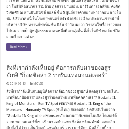
กระจ่าง และ 2 นางเอกน้องใหม่ คริสซี่-กฤษณ์สิรี สุขสวัสดิ์ , ปริม-อัจฉรี
ยา โพธิพิพิธธนากร ร่วมด้วย กุลสรา ปานแย้ม, มาร์รินดา เฮลล์พิน, คงคิด
วิเศษศิริ ณ ลานอินฟินิซิตี้ ฮอลล์ ชั้น 5 ศูนย์การค้าสยามพารากอน ฉายให้
ชม 8 สิงหาคมนี้ ในโรงภาพยนตร์ สง่า ฉัตรชัยรุ่งเรือง ประธานเจ้าหน้าที่
บริหาร บริษัท ทรานส์ฟอร์เมชั่น ฟิล์ม จำกัด เผยว่า “เราสนใจเรื่องราวของ
โปรเม จากเด็กผู้หญิงธรรมดาคนหนึ่งที่เขามุ่งมั่น ตั้งใจในกีฬากอล์ฟ ชีวิต
ผ่านเรื่องราวต่างๆ …
Read More »
สิ่งที่เรากำลังเห็นอยู่ คือการกลับมาของอสูร
ยักษ์! “ก็อดซิลล่า 2 ราชันแห่งมอนสเตอร์”
2019-05-13
MOVIE
สิ่งที่เรากำลังเห็นกันอยู่นี้คือการกลับมาของอสูรยักษ์ แต่อสูรร้ายตนไหน
มาเพื่อปกป้องเรา? และอสูรร้ายตนไหนมาเพื่อคุกคามเรา? Godzilla II:
King of Monsters – Run TV Spot (ซับไทย) Godzilla II: King of the
Monsters – Humanity TV Spot (ซับไทย) อัปเดตอีก 2 คลิปซับไทยจาก
“Godzilla II: King of the Monsters” ผลงานกำกับของ ไมเคิล โดเฮอร์ตี้
จากบทภาพยนตร์ที่เขาเขียนร่วมกับ แซค ชีลด์ส พร้อมทัพนักแสดงอีก
คับคั่ง ไม่ว่าจะเป็น ไคลย์ แชนด์เลอร์, เวรา ฟาร์มิกา, มิลลี่ บ็อบบี้ บรา