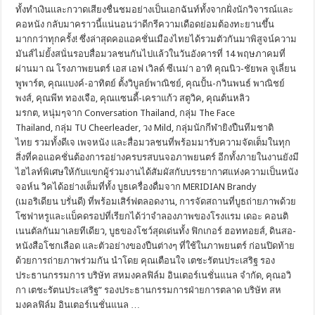
ทั้งทำเงินและกวาดเสียงชื่นชมอย่างเป็นเอกฉันท์ทั้งจากฝั่งนักวิจารณ์และ
คอหนัง กลับมาคราวนี้แน่นอนว่าดีกรีความเดือดย่อมต้องทะยานขึ้น
มากกว่าทุกครั้ง! ซึ่งล่าสุดคอแอคชั่นเมืองไทยได้รวมตัวกันมาพิสูจน์ความ
มันส์ไม่ยั้งสนั่นรอบสื่อมวลชนกันไปแล้วในวันอังคารที่ 14 พฤษภาคมที่
ผ่านมา ณ โรงภาพยนตร์ เอส เอฟ เวิลด์ ซีเนม่า อาทิ คุณนิว-ชัยพล จูเลี่ยน
พูพาร์ต, คุณแบงค์-อาทิตย์ ตั้งวิบูลย์พาณิชย์, คุณปั้น-กวินพนธ์ พาณิชย์
พงส์, คุณพีท ทองเจือ, คุณแซนดี้-เคราแก้ว สตูวิค, คุณต้นหลิว
มรกต, หนุ่มๆจาก Conversation Thailand, กลุ่ม The Face
Thailand, กลุ่ม TU Cheerleader, วง Mild, กลุ่มนักกีฬายิงปืนทีมชาติ
ไทย รวมทั้งดีเจ เพจหนัง และสื่อมวลชนที่พร้อมมารับความจัดเต็มในทุก
สิ่งที่คอแอคชั่นต้องการอย่างครบรสบนจอภาพยนตร์ อีกทั้งภายในงานยังมี
ไฮไลท์พิเศษให้กับแขกผู้ร่วมงานได้สัมผัสกับบรรยากาศแห่งความเป็นหนัง
จอห์น วิคได้อย่างเต็มที่ทั้ง บูธเครื่องดื่มจาก MERIDIAN Brandy
(เมอริเดียน บรั่นดี) ที่พร้อมเสิร์ฟตลอดงาน, การจัดสถานที่บูธถ่ายภาพด้วย
โซฟาหรูและแบ็คดรอปที่เรียกได้ว่าจำลองภาพของโรงแรม เดอะ คอนติ
เนนตัลกันมาเลยทีเดียว, บูธของโชว์สุดเด่นทั้ง ฟิกเกอร์ ฮอททอยส์, ดินสอ-
หนังสือโชกเลือด และตัวอย่างของปืนต่างๆ ที่ใช้ในภาพยนตร์ ก่อนปิดท้าย
ด้วยการถ่ายภาพร่วมกัน นำโดย คุณเตือนใจ เตชะรัตนประเสริฐ รอง
ประธานกรรมการ บริษัท สหมงคลฟิล์ม อินเตอร์เนชั่นแนล จำกัด, คุณอวิ
กา เตชะรัตนประเสริฐ” รองประธานกรรมการฝ่ายการตลาด บริษัท สห
มงคลฟิล์ม อินเตอร์เนชั่นแนล …