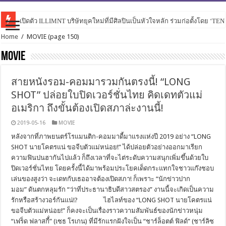
เปิดตัว ILLIMNT บริษัทยุคใหม่ที่มีศิลปินเป็นหัวใจหลัก ร่วมก่อตั้งโดย ‘TE
Home
/
MOVIE
(page 150)
MOVIE
สายหนังรอม-คอมมารวมกันตรงนี้! “LONG
SHOT” ปล่อยใบปิดเวอร์ชั่นไทย คิดเดทตัวแม่
อเมริกา ถึงขั้นต้องเปิดสภาล่ะงานนี้!
2019-05-16
MOVIE
หลังจากที่ภาพยนตร์โรแมนติก-คอมมาดี้มาแรงแห่งปี 2019 อย่าง “LONG
SHOT นายโคตรแน่ ขอจีบตัวแม่หน่อย!” ได้ปล่อยตัวอย่างออกมาเรียก
ความฟินปนฮากันไปแล้ว ก็ถึงเวลาที่จะไต่ระดับความสนุกเพิ่มขึ้นด้วยใบ
ปิดเวอร์ชั่นไทย โดยครั้งนี้ได้มาพร้อมประโยคเด็ดกระแทกใจชาวแก๊งชอบ
เล่นของสูงว่า จะเดทกับเธออาจต้องเปิดสภา! ก็เพราะ “นักข่าวปาก
มอม” ดันตกหลุมรัก “ว่าที่ประธานาธิบดีสาวสตรอง” งานนี้จะเกิดเป็นความ
รักหรือสร้างวอร์กันแน่!? ไฮไลท์ของ “LONG SHOT นายโคตรแน่
ขอจีบตัวแม่หน่อย!” ก็คงจะเป็นเรื่องราวความสัมพันธ์ของนักข่าวหนุ่ม
“เฟร็ด ฟลาสกี้่” (เซธ โรเกน) ที่มีรักแรกฝังใจเป็น “ชาร์ล็อตต์ ฟิลด์” (ชาร์ลิซ