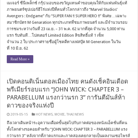
เมเจอร์ ซีนีเพล็กซ์ กรุ้ป มอบของขวัญแทนคำขอบคุณให้กับแฟนพันธุ์แท้
ภาพยนตร์ซุปเปอร์ฮีโร่แห่งปีที่คนทั่วโลกกล่าวถึง “Marvel Studios’
Avengers : Endgame” กับ “SUPER FAN !! SUPER HERO !!” พิเศษ…เฉพาะ
สมาชิกบัตร M Genaration ทุกประเภทที่ชมภาพยนตร์ และมีจำนวนรอบ
การชมระหว่างวันที่ 23 เม.ย. – 31 พ.ค. 62 มากที่สุด จำนวน 5,000 ท่าน
แรก รับทันที…โปสเตอร์ Limited Edition ลิขสิทธิ์แท้ 1 เซ็ท
จำนวน 2 ใบ ประกาศรายชื่อผู้โชคดีทางเฟสบุ๊ค M Generation ในวัน
ที่ 10 มิ.ย. 62
Read More »
เปิดคอนติเน็นตอลเมืองไทย คนดังเช็คอินเดือด
พรีเมียร์รอบแรก “JOHN WICK: CHAPTER 3 –
PARABELLUM แรงกว่านรก 3” การันตีมันส์ห้า
ดาวของจริงแห่งปี
2019-05-15
HOT NEWS
,
MOVIE
,
THAI NEWS
ถึงเวลาเดินหน้าระอุความเดือดขั้นสุดไปกับภาคต่อของหนังแอ็คชั่นที่คน
ทั้งโลกต่างรอคอยสำหรับ “JOHN WICK: CHAPTER 3 – PARABELLUM แรง
กว่านรก 3” หลังจากที่ภาคแรกและภาคสองเคยกลายเป็นผลงานเซอไพรส์