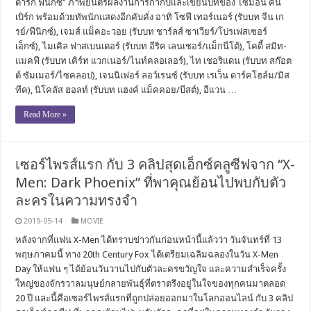
ดาร์ก ฟีนิกซ์” ภาพยนตร์ผลงานการกำกับและเขียนบทของ ไซมอน คิน
เบิร์ก พร้อมด้วยทัพนักแสดงอีกคับคั่ง อาทิ โซฟี เทอร์เนอร์ (รับบท จีน เก
รย์/ฟีนิกซ์), เจมส์ แม็คอะวอย (รับบท ชาร์ลส์ ซาเวียร์/โปรเฟสเซอร์
เอ็กซ์), ไมเคิล ฟาสเบนเดอร์ (รับบท อีริค เลนเชอร์/แม็กนีโต้), โคดี้ สมิท-
แมคฟี (รับบท เคิร์ท แวกเนอร์/ไนท์คลอเลอร์), ไท เชอริแดน (รับบท สก๊อต
ต์ ซัมเมอร์/ไซคลอป), เจนนิเฟอร์ ลอว์เรนซ์ (รับบท เรเว็น ดาร์คโฮล์ม/มิส
ทีค), นิโคลัส ฮอลท์ (รับบท แฮงค์ แม็คคอย/บีสต์), อีแวน …
Read More »
เซอร์ไพรส์แรก กับ 3 คลิปสุดเอ็กซ์คลูซีฟจาก “X-
Men: Dark Phoenix” ที่พาคุณย้อนไปพบกับตัว
ละครในความทรงจำ
2019-05-14
MOVIE
หลังจากที่แฟน X-Men ได้ทราบข่าวกันก่อนหน้านี้แล้วว่า วันจันทร์ที่ 13
พฤษภาคมนี้ ทาง 20th Century Fox ได้เตรียมเฉลิมฉลองในวัน X-Men
Day ให้แฟน ๆ ได้ย้อนวันวานไปกับตัวละครขวัญใจ และความสำเร็จครั้ง
ใหญ่ของจักรวาลมนุษย์กลายพันธุ์ที่ตราตรึงอยู่ในใจของทุกคนมาตลอด
20 ปี และนี้คือเซอร์ไพรส์แรกที่ถูกปล่อยออกมาในโลกออนไลน์ กับ 3 คลิป