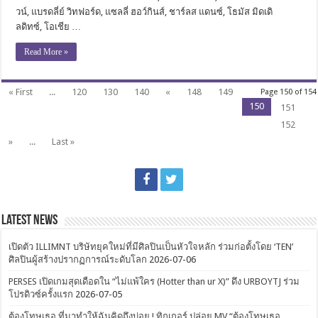
วน์, แบรดลี่ย์ วิทฟอร์ด, แซลลี่ ฮอว์กินส์, ชาร์ลส แดนซ์, โธมัส มิดเดิ
ลดิทซ์, โอเชีย …
Read More »
« First
...
120
130
140
«
148
149
Page 150 of 154
150
151
152
»
...
Last »
Latest News
เปิดตัว ILLIMNT บริษัทยุคใหม่ที่มีศิลปินเป็นหัวใจหลัก ร่วมก่อตั้งโดย ‘TEN’
ศิลปินผู้สร้างปรากฏการณ์ระดับโลก
2026-07-06
PERSES เปิดเกมสุดเดือดใน “ไม่แพ้ใคร (Hotter than ur X)” ดึง URBOYTJ ร่วม
โปรดิวซ์ครั้งแรก
2026-07-05
ต้องโทษเธอ ที่มาทำให้ฉันคิดถึงบ่อย ! ทิกเกอร์ ปล่อย MV “ต้องโทษเธอ