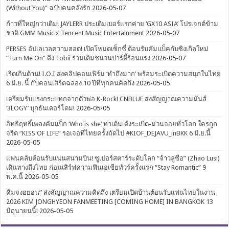
(Without You)” ฉบับคนคลั่งรัก
2026-05-07
ก้าวที่ใหญ่กว่าเดิม! JAYLERR ประเดิมเบอร์แรกค่าย ‘GX10 ASIA’ โปรเจกต์ข้าม
ชาติ GMM Music x Tencent Music Entertainment
2026-05-07
PERSES อัปเลเวลความฮอต! เปิดโหมดเซ็กซี่ ต้อนรับคัมแบ็คกับซิงเกิลใหม่
“Turn Me On” ดึง Tobii ร่วมเติมชนวนปาร์ตี้ร้อนแรง
2026-05-07
เริ่ดเกินต้าน! I.O.I ส่งคลิปคอนเฟิร์ม ‘ทำถึงมาก’ พร้อมระเบิดความสนุกในไทย
6 มิ.ย. นี้ กับคอนเสิร์ตฉลอง 10 ปีที่ทุกคนคิดถึง
2026-05-05
เตรียมรับแรงกระแทกจากตัวพ่อ K-Rock! CNBLUE ส่งสัญญาณความมันส์
‘3LOGY’ บุกธันเดอร์โดม!
2026-05-05
อิทธิฤทธิ์เพลงคัมแบ็ก ‘Who is she’ ท่าเต้นเด้งระเบิด-ม่วนจอยทั่วโลก ใครถูก
จริต “KISS OF LIFE” รอเจอที่ไทยครั้งถัดไป #KIOF_DEJAVU_inBKK 6 มิ.ย.นี้
2026-05-05
แฟนคลับต้อนรับแน่นสนามบิน! ซูเปอร์สตาร์ระดับโลก “จ้าวลู่ซือ” (Zhao Lusi)
เดินทางถึงไทย ก่อนเสิร์ฟความฟินเอเชียทัวร์ครั้งแรก “Stay Romantic” 9
พ.ค.นี้
2026-05-05
คิมจงฮยอน” ส่งสัญญาณความคิดถึง เตรียมเปิดบ้านต้อนรับแฟนไทยในงาน
2026 KIM JONGHYEON FANMEETING [COMING HOME] IN BANGKOK 13
มิถุนายนนี้!
2026-05-05