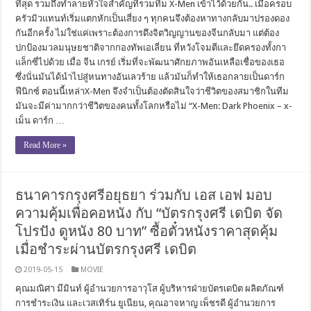
ที่สุด รวมถึงทำลายหัวใจสำคัญที่รวมทีม X-Men เข้าไว้ด้วยกัน.. เมื่อครอบ
ครัวมิวแทนท์เริ่มแตกหักเป็นเสี่ยง ๆ ทุกคนจึงต้องหาทางกลับมาปรองดอง
กันอีกครั้ง ไม่ใช่แค่เพราะต้องการดึงจิตวิญญานของจีนกลับมา แต่ต้อง
ปกป้องมวลมนุษยชาติจากกองทัพเอเลี่ยน ที่หวังโจมตีและยึดครองทั้งกา
แล็กซี่ไปด้วย เมื่อ จีน เกรย์ เริ่มที่จะพัฒนาศักยภาพอันเหลือเชื่อของเธอ
ซึ่งนั่นมันได้นำไปสู่หนทางอันเลวร้าย แล้วมันก็ทำให้เธอกลายเป็นดาร์ก
ฟีนิกซ์ ตอนนี้เหล่าX-Men จึงจำเป็นต้องตัดสินใจว่าชีวิตของสมาชิกในทีม
มันจะมีค่ามากกว่าชีวิตของคนทั้งโลกหรือไม่ “X-Men: Dark Phoenix – x-
เม็น ดาร์ก …
Read More »
ธนาคารกรุงศรีอยุธยา ร่วมกับ เอส เอฟ มอบ
ความคุ้มเพื่อคอหนัง กับ “บัตรกรุงศรี เดบิต จัด
โปรปัง ดูหนัง 80 บาท” ซื้อตั๋วหนังราคาสุดคุ้ม
เมื่อชำระผ่านบัตรกรุงศรี เดบิต
2019-05-15
MOVIE
คุณมณิศา มีมินท์ ผู้อำนวยการอาวุโส ผู้บริหารฝ่ายบัตรเดบิต ผลิตภัณฑ์
การชำระเงิน และเวสเทิร์น ยูเนียน, คุณอาจหาญ เพ็ชรดี ผู้อำนวยการ