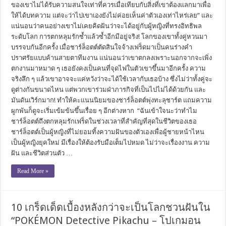
ของเขาไม่ได้รับความสนใจเท่าที่ควรเมื่อเทียบกับสิ่งที่เขาต้องแลกมาเพื่อ
ให้ได้บทความ แต่จะว่าไปเขาเองยังไม่ค่อยเห็นค่าตัวเองเท่าไหร่เลย” และ
แน่นอนว่าคนอย่างเขาไม่เคยคิดฝันว่าจะได้อยู่กับผู้หญิงที่ทรงอิทธิพล
ระดับโลก การตกหลุมรักซ้ำแล้วซ้ำอีกมีอยู่จริง! โลกของเขาทั้งคู่หวนมา
บรรจบกันอีกครั้ง เมื่อชาร์ล็อตต์ตัดสินใจจ้างเฟร็ดมาเป็นคนร่างคำ
ปราศรัยแบบค้านสายตาทีมงาน แน่นอนว่าเขาตกลงเพราะนอกจากจะเพิ่ง
ตกงานมาหมาด ๆ เธอยังคงเป็นคนที่จุดไฟในตัวเขาขึ้นมาอีกครั้ง ความ
จริงลึก ๆ แล้วเขาอาจจะแค่หวังว่าจะได้ใช้เวลากับเธอบ้าง ซึ่งไม่ว่าทั้งคู่จะ
ดูต่างกันขนาดไหน แต่พวกเขาร่วมฝ่าภารกิจที่เป็นไปไม่ได้ด้วยกัน และ
มันดันเวิร์กมาก! ทำให้คะแนนนิยมของชาร์ล็อตต์พุ่งทะลุชาร์ต แถมความ
ผูกพันก็ดูจะเริ่มเข้มข้นขึ้นเรื่อย ๆ อีกต่างหาก “ฉันเข้าใจนะว่าทำไม
ชาร์ล็อตต์ถึงตกหลุมรักเฟร็ดในช่วงเวลาที่สำคัญที่สุดในชีวิตของเธอ
ชาร์ล็อตต์เป็นผู้หญิงที่ไม่ยอมทิ้งความฝันของตัวเองเพื่อผู้ชายหน้าไหน
เป็นผู้หญิงยุคใหม่ มีเรื่องให้ต้องรับมือเต็มไปหมด ไม่ว่าจะเรื่องงาน ความ
ฝัน และชีวิตส่วนตัว …
Read More »
10 เกร็ดเด็ดเบื้องหลังกว่าจะเป็นโลกชวนฝันใน
“POKÉMON Detective Pikachu – โปเกมอน