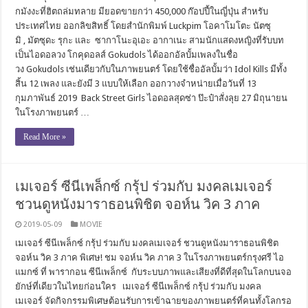
กมังงะที่ฮิตถล่มทลาย มียอดขายกว่า 450,000 ก๊อปปี้ในญี่ปุ่น สำหรับ
ประเทศไทย ออกลิขสิทธิ์ โดยสำนักพิมพ์ Luckpim โอคาโมโตะ นัตซุ
มิ , มัตซุดะ รุกะ และ ซากาโนะอุเอะ อากาเนะ สามนักแสดงหญิงที่รับบท
เป็นไอดอลวง โกคุดอลส์ Gokudols ได้ออกอัลบั้มเพลงในชื่อ
วง Gokudols เช่นเดียวกับในภาพยนตร์ โดยใช้ชื่ออัลบั้มว่า Idol Kills มีทั้ง
สิ้น 12 เพลง และยังมี 3 แบบให้เลือก ออกวางจำหน่ายเมื่อวันที่ 13
กุมภาพันธ์ 2019 Back Street Girls ไอดอลสุดซ่า ป๊ะป๋าสั่งลุย 27 มิถุนายน
ในโรงภาพยนตร์ …
Read More »
เมเจอร์ ซีนีเพล็กซ์ กรุ้ป ร่วมกับ มงคลเมเจอร์
ชวนดูหนังมาราธอนพิชิต จอห์น วิค 3 ภาค
2019-05-09
MOVIE
เมเจอร์ ซีนีเพล็กซ์ กรุ้ป ร่วมกับ มงคลเมเจอร์ ชวนดูหนังมาราธอนพิชิต
จอห์น วิค 3 ภาค พิเศษ! ชม จอห์น วิค ภาค 3 ในโรงภาพยนตร์กรุงศรี ไอ
แมกซ์ ที่ พารากอน ซีนีเพล็กซ์ กับระบบภาพและเสียงที่ดีที่สุดในโลกบนจอ
ยักษ์ที่เดียวในไทยก่อนใคร เมเจอร์ ซีนีเพล็กซ์ กรุ้ป ร่วมกับ มงคล
เมเจอร์ จัดกิจกรรมพิเศษต้อนรับการเข้าฉายของภาพยนตร์ที่คนทั้งโลกรอ