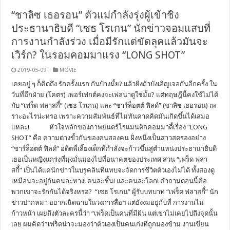
“ชาลิซ เธอรอน” ตัวแม่กำลังรุ่งผู้เข้าชิง
ประธานาธิบดี “เซธ โรเกน” นักข่าวจอมแสบที่
การงานกำลังร่วง เมื่อมีรักแต่ขัดลุคแล้วมันจะ
เวิร์ก? ในรอมคอมมาแรง “LONG SHOT”
2019-05-09
MOVIE
เคยอยู่ ๆ ก็คิดถึง รักครั้งแรก กันบ้างมั้ย? แล้วยิ่งถ้าบังเอิญเจอกันอีกครั้ง ใน
วันที่อีกฝ่าย (โคตร) เพอร์เฟกต์คงจะเฟลน่าดูใช่มั้ย? แต่ทฤษฎีนี้คงใช้ไม่ได้
กับ “เฟร็ด ฟลาสกี้่” (เซธ โรเกน) และ “ชาร์ล็อตต์ ฟิลด์” (ชาลิซ เธอรอน) เพ
ราะอะไรน่ะหรอ เพราะความสัมพันธ์ที่ไม่ทันคาดคิดมันเกิดขึ้นได้เสมอ
แหละ! หัวใจหลักของภาพยนตร์โรแมนติกคอมมาดี้เรื่อง “LONG
SHOT” คือ ความต่างขั้วกันของคนสองคน ฝั่งหนึ่งเป็นสาวสตรองอย่าง
“ชาร์ล็อตต์ ฟิลด์” อดีตพี่เลี้ยงเด็กที่กำลังจะก้าวขึ้นสู่ตำแหน่งประธานาธิบดี
เธอเป็นหญิงแกร่งที่มุ่งมั่นมองไปที่อนาคตของประเทศ ส่วน “เฟร็ด ฟลา
สกี้่” เป็นได้แค่นักข่าวในบรูคลินที่แทบจะจัดการชีวิตตัวเองไม่ได้ ทั้งสองดู
เหมือนจะอยู่กันคนละทาง! คนละชั้น! และคนละโลก! คำถามตอนนี้คือ
พวกเขาจะรักกันได้จริงหรอ? “เซธ โรเกน” ผู้รับบทบาท “เฟร็ด ฟลาสกี้่” นัก
ข่าวปากหมา อยากเฉิดฉายในวงการสื่อฯ แต่ยังงมอยู่กับที่ การงานไม่
ก้าวหน้า เผยถึงตัวละครนี้ว่า “เฟร็ดเป็นคนที่มีฝัน แต่เขาไม่เคยไปถึงจุดนั้น
เลย ผมคิดว่าเฟร็ดน่าจะมองว่าตัวเองเป็นคนเก่งที่ถูกมองข้าม งานเขียน