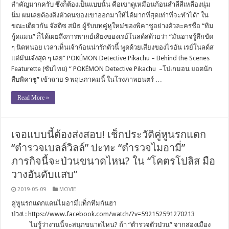
สำคัญมากครับ ซึ่งก็ต้องเป็นแบบนั้น คือเขาดูเหมือนก้อนสำลีสีเหลืองนุ่ม
นิ่ม ผมเลยต้องดึงตัวตนของเขาออกมาให้ได้มากที่สุดเท่าที่จะทำได้” ใน
ขณะเดียวกัน จัสติซ สมิธ ผู้รับบทคู่หูใหม่ของพิคาชูอย่างตัวละครชื่อ “ทิม
กู้ดแมน” ก็ได้เผยถึงการพากย์เสียงของเรย์โนลด์สด้วยว่า “มันอาจรู้สึกขัด
ๆ นิดหน่อย เวลาเห็นเจ้าก้อนน่ารักตัวนี้ พูดด้วยเสียงของไรอัน เรย์โนลด์ส
แต่มันเจ๋งสุด ๆ เลย” POKÉMON Detective Pikachu – Behind the Scenes
Featurette (ซับไทย) “ POKÉMON Detective Pikachu –โปเกมอน ยอดนัก
สืบพิคาชู” เข้าฉาย 9 พฤษภาคมนี้ ในโรงภาพยนตร์ …
Read More »
เจอแบบนี้ต้องส่งสอบ! เช็กประวัติคู่หูนรกแตก
“ตำรวจเบลล์วิลล์” ปะทะ “ตำรวจไมอามี่”
ภารกิจนี้จะป่วนขนาดไหน? ใน “โคตรโปลิส มือ
วางอันดับแสบ”
2019-05-09
MOVIE
คู่หูนรกแตกแดนไมอามี่แท็กทีมกันฮา
ป่วง! : https://www.facebook.com/watch/?v=592152591270213
ไม่รู้ว่างานนี้จะสนุกขนาดไหน? ถ้า “ตำรวจตัวป่วน” จากสองเมือง