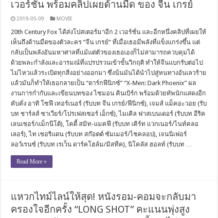
เวอร์ชั่น พร้อมคลิปเผยด้านมืด ของ จีน เกรย์
2019-05-09
MOVIE
20th Century Fox ได้ส่งโปสเตอร์มาอีก 2 เวอร์ชั่น และอีกหนึ่งคลิปที่เผยให้
เห็นถึงด้านมืดของตัวละคร “จีน เกรย์” ที่เมื่อเธอมีพลังที่แข็งแกร่งขึ้น แต่
กลับเป็นพลังอันมหาศาลที่แม้แต่ตัวของเธอเองก็ไม่สามารถควบคุมได้
ด้วยพละกำลังและอารมณ์ที่แปรปรวนเข้าขั้นวิกฤติ ทำให้จีนแบกรับต่อไป
ไม่ไหวแล้วระเบิดทุกสิ่งอย่างออกมา ซึ่งนั่นมันได้นำไปสู่หนทางอันเลวร้าย
แล้วมันก็ทำให้เธอกลายเป็น “ดาร์กฟีนิกซ์” “X-Men: Dark Phoenix” ผล
งานการกำกับและเขียนบทของ ไซมอน คินเบิร์ก พร้อมด้วยทัพนักแสดงอีก
คับคั่ง อาทิ โซฟี เทอร์เนอร์ (รับบท จีน เกรย์/ฟีนิกซ์), เจมส์ แม็คอะวอย (รับ
บท ชาร์ลส์ ซาเวียร์/โปรเฟสเซอร์ เอ็กซ์), ไมเคิล ฟาสเบนเดอร์ (รับบท อีริค
เลนเชอร์/แม็กนีโต้), โคดี้ สมิท-แมคฟี (รับบท เคิร์ท แวกเนอร์/ไนท์คลอ
เลอร์), ไท เชอริแดน (รับบท สก๊อตต์ ซัมเมอร์/ไซคลอป), เจนนิเฟอร์
ลอว์เรนซ์ (รับบท เรเว็น ดาร์คโฮล์ม/มิสทีค), นิโคลัส ฮอลท์ (รับบท …
Read More »
แหวกไทม์ไลน์ให้สุด! หนังรอม-คอมจะกลับมา
ครองใจอีกครั้ง “LONG SHOT” คะแนนพุ่งสูง