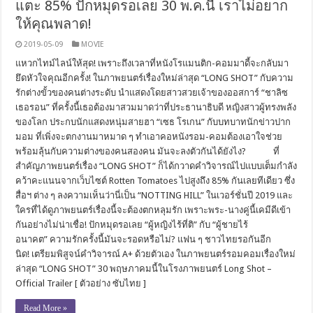
แตะ 85% ปักหมุดรอเลย 30 พ.ค.นี้ เราไม่อยาก
ให้คุณพลาด!
2019-05-09
MOVIE
แหวกไทม์ไลน์ให้สุด! เพราะถึงเวลาที่หนังโรแมนติก-คอมมาดี้จะกลับมา
ยึดหัวใจคุณอีกครั้ง! ในภาพยนตร์เรื่องใหม่ล่าสุด “LONG SHOT” กับความ
รักต่างขั้วของคนต่างระดับ นำแสดงโดยสาวสวยเจ้าของออสการ์ “ชาลิซ
เธอรอน” ที่ครั้งนี้เธอต้องมาสวมมาดว่าที่ประธานาธิบดี หญิงสาวผู้ทรงพลัง
ของโลก ประกบนักแสดงหนุ่มสายฮา “เซธ โรเกน” กับบทบาทนักข่าวปาก
มอม ที่เพิ่งจะตกงานมาหมาด ๆ ทำเอาคอหนังรอม-คอมต้องเอาใจช่วย
พร้อมลุ้นกับความต่างของคนสองคน มันจะลงตัวกันได้ยังไง? ที่
สำคัญภาพยนตร์เรื่อง “LONG SHOT” ก็ได้กวาดคำวิจารณ์ไปแบบเต็มกำลัง
คว้าคะแนนจากเว็บไซต์ Rotten Tomatoes ไปสูงถึง 85% กันเลยทีเดียว ซึ่ง
สื่อฯ ต่าง ๆ ลงความเห็นว่านี่เป็น “NOTTING HILL” ในเวอร์ชั่นปี 2019 และ
ใครที่ได้ดูภาพยนตร์เรื่องนี้จะต้องตกหลุมรัก เพราะพระ-นางคู่นี้เคมีดีเข้า
กันอย่างไม่น่าเชื่อ! ปักหมุดรอเลย “ผู้หญิงไร้ที่ติ” กับ “ผู้ชายไร้
อนาคต” ความรักครั้งนี้มันจะรอดหรือไม่? แฟน ๆ ชาวไทยรอกันอีก
นิด! เตรียมพิสูจน์คำวิจารณ์ A+ ด้วยตัวเอง ในภาพยนตร์รอมคอมเรื่องใหม่
ล่าสุด “LONG SHOT” 30 พฤษภาคมนี้ในโรงภาพยนตร์ Long Shot –
Official Trailer [ ตัวอย่าง ซับไทย ]
Read More »