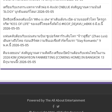
เตรียมรับแรงกระแทกจากตัวพ่อ K-Rock! CNBLUE ส่งสัญญาณความมันส์
‘3LOGY’ บุกธันเดอร์โดม!
2026-05-05
อิทธิฤทธิ์เพลงคัมแบ็ก ‘Who is she’ ท่าเต้นเด้งระเบิด-ม่วนจอยทั่วโลก ใครถูก
จริต “KISS OF LIFE” รอเจอที่ไทยครั้งถัดไป #KIOF_DEJAVU_inBKK 6 มิ.ย.นี้
2026-05-05
แฟนคลับต้อนรับแน่นสนามบิน! ซูเปอร์สตาร์ระดับโลก “จ้าวลู่ซือ” (Zhao Lusi)
เดินทางถึงไทย ก่อนเสิร์ฟความฟินเอเชียทัวร์ครั้งแรก “Stay Romantic” 9
พ.ค.นี้
2026-05-05
คิมจงฮยอน” ส่งสัญญาณความคิดถึง เตรียมเปิดบ้านต้อนรับแฟนไทยในงาน
2026 KIM JONGHYEON FANMEETING [COMING HOME] IN BANGKOK 13
มิถุนายนนี้!
2026-05-05
Powered by
The All About Entertainment