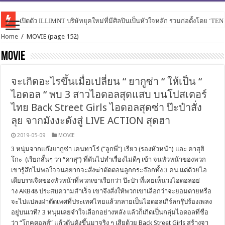
เปิดตัว ILLIMNT บริษัทยุคใหม่ที่มีศิลปินเป็นหัวใจหลัก ร่วมก่อตั้งโดย ‘TE
Home
/
MOVIE
(page 152)
MOVIE
จะเกิดอะไรขึ้นเมื่อเปลี่ยน “ ยากูซ่า “ ให้เป็น “
ไอดอล “ พบ 3 สาวไอดอลสุดแสบ บนโปสเตอร์
ไทย Back Street Girls ไอดอลสุดซ่า ป๊ะป๋าสั่ง
ลุย จากมังงะดังสู่ LIVE ACTION สุดฮา
2019-05-09
MOVIE
3 หนุ่มจากแก๊งยากูซ่า เคนทาโร่ (“ลูกพี่”) เรียว (รองหัวหน้า) และ คาสุฮิ
โกะ (เรียกสั้นๆ ว่า “คาสุ”) ที่ดันไปทำเรื่องไม่ดีๆ เข้า จนหัวหน้าของพวก
เขารู้สึกไม่พอใจจนอยากจะสั่งฆ่าตัดตอนลูกกระจ๊อกทั้ง 3 คน แต่ด้วยไอ
เดียบรรเจิดของหัวหน้าที่พวกเขาเรียกว่า ป๊ะป๋า ที่เคยเห็นวงไอดอลอย่
าง AKB48 ประสบความสำเร็จ เขาจึงสั่งให้พวกเขาเลือกว่าจะยอมตายหรือ
จะไปแปลงผ่าตัดเพศที่ประเทศไทยแล้วกลายเป็นไอดอลเกิร์ลกรุ๊ปร้องเพลง
อยู่บนเวที? 3 หนุ่มเลยจำใจเลือกอย่างหลัง แล้วก็เกิดเป็นกลุ่มไอดอลที่ชื่อ
ว่า “โกคุดอลส์” แล้วดันดังขึ้นมาจริง ๆ เสียด้วย Back Street Girls สร้างจา