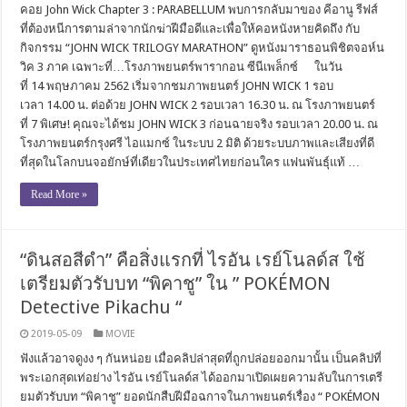
คอย John Wick Chapter 3 : PARABELLUM พบการกลับมาของ คีอานู รีฟส์
ที่ต้องหนีการตามล่าจากนักฆ่าฝีมือดีและเพื่อให้คอหนังหายคิดถึง กับ
กิจกรรม “JOHN WICK TRILOGY MARATHON” ดูหนังมาราธอนพิชิตจอห์น
วิค 3 ภาค เฉพาะที่…โรงภาพยนตร์พารากอน ซีนีเพล็กซ์ ในวัน
ที่ 14 พฤษภาคม 2562 เริ่มจากชมภาพยนตร์ JOHN WICK 1 รอบ
เวลา 14.00 น. ต่อด้วย JOHN WICK 2 รอบเวลา 16.30 น. ณ โรงภาพยนตร์
ที่ 7 พิเศษ! คุณจะได้ชม JOHN WICK 3 ก่อนฉายจริง รอบเวลา 20.00 น. ณ
โรงภาพยนตร์กรุงศรี ไอแมกซ์ ในระบบ 2 มิติ ด้วยระบบภาพและเสียงที่ดี
ที่สุดในโลกบนจอยักษ์ที่เดียวในประเทศไทยก่อนใคร แฟนพันธุ์แท้ …
Read More »
“ดินสอสีดำ” คือสิ่งแรกที่ ไรอัน เรย์โนลด์ส ใช้
เตรียมตัวรับบท “พิคาชู” ใน ” POKÉMON
Detective Pikachu “
2019-05-09
MOVIE
ฟังแล้วอาจดูงง ๆ กันหน่อย เมื่อคลิปล่าสุดที่ถูกปล่อยออกมานั้น เป็นคลิปที่
พระเอกสุดเท่อย่าง ไรอัน เรย์โนลด์ส ได้ออกมาเปิดเผยความลับในการเตรี
ยมตัวรับบท “พิคาชู” ยอดนักสืบฝีมือฉกาจในภาพยนตร์เรื่อง “ POKÉMON