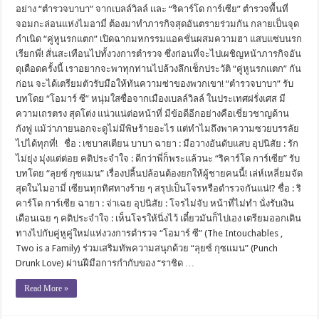
อย่าง “ตำรวจบาบา” จากเบลล์วิลล์ และ “ริคาร์โด การ์เซีย” ตำรวจพื้นที่
จอมกะล่อนแห่งไมอามี่ ต้องมาทำภารกิจสุดอันตรายร่วมกัน กลายเป็นจุด
กำเนิด “คู่หูนรกแตก” เปิดฉากมหกรรมแอคชั่นผสมความฮา แสบแซ่บนรก
เรียกพี่! สั่นสะเทือนไปทั้งวงการตำรวจ ซึ่งก่อนที่จะไปเผชิญหน้าภารกิจอัน
ดุเดือดครั้งนี้ เราอยากจะพาทุกท่านไปล้วงลึกเช็กประวัติ “คู่หูนรกแตก” กัน
ก่อน จะได้เตรียมตัวรับมือให้ทันความซ่าของพวกเขา! “ตำรวจบาบา” รับ
บทโดย “โอมาร์ ซี” หนุ่มใสซื่อจากเมืองเบลล์วิลล์ ในประเทศฝรั่งเศส มี
ความเถรตรง สุดโต่ง แน่วแน่ต่อหน้าที่ มีข้อดีอีกอย่างคือเชี่ยวชาญด้าน
กังฟู แม้ว่าภายนอกจะดูไม่มีพิษร้ายอะไร แต่ทำไมถึงพาความซวยบรรลัย
ไปได้ทุกที่! ชื่อ : เซบาสเตียน บาบา ฉายา : มือวางอันดับแสบ อุปนิสัย : รัก
ไม่ยุ่ง มุ่งแต่ต่อย คติประจำใจ : ดีกว่าพี่ก็พระแล้วนะ “ริคาร์โด การ์เซีย” รับ
บทโดย “ลุยซ์ กุซแมน” เรื่องปลิ้นปล้อนต้องยกให้ผู้ชายคนนี้! เล่ห์เหลี่ยมจัด
สุดในไมอามี่ เซียนทุกทิศทางร้าย ๆ สรุปเป็นโจรหรือตำรวจกันแน่!? ชื่อ : ริ
คาร์โด การ์เซีย ฉายา : จ่าเฉย อุปนิสัย : โจรไม่จับ หน้าที่ไม่ทำ นั่งรับเงิน
เดือนเฉย ๆ คติประจำใจ : เห็นโจรให้นิ่งไว้ เดี๋ยวมันก็ไปเอง เตรียมออกเดิน
ทางไปกับคู่หูคู่ใหม่แห่งวงการตำรวจ “โอมาร์ ซี” (The Intouchables ,
Two is a Family) ร่วมเสริมทัพความสนุกด้วย “ลุยซ์ กุซแมน” (Punch
Drunk Love) ผ่านฝีมือการกำกับของ “ราชิด …
Read More »