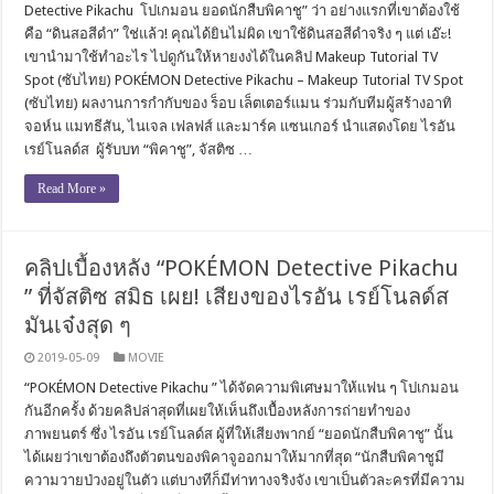
Detective Pikachu โปเกมอน ยอดนักสืบพิคาชู” ว่า อย่างแรกที่เขาต้องใช้
คือ “ดินสอสีดำ” ใช่แล้ว! คุณได้ยินไม่ผิด เขาใช้ดินสอสีดำจริง ๆ แต่ เอ๊ะ!
เขานำมาใช้ทำอะไร ไปดูกันให้หายงงได้ในคลิป Makeup Tutorial TV
Spot (ซับไทย) POKÉMON Detective Pikachu – Makeup Tutorial TV Spot
(ซับไทย) ผลงานการกำกับของ ร็อบ เล็ตเตอร์แมน ร่วมกับทีมผู้สร้างอาทิ
จอห์น แมทธีสัน, ไนเจล เฟลฟส์ และมาร์ค แซนเกอร์ นำแสดงโดย ไรอัน
เรย์โนลด์ส ผู้รับบท “พิคาชู”, จัสติซ …
Read More »
คลิปเบื้องหลัง “POKÉMON Detective Pikachu
” ที่จัสติซ สมิธ เผย! เสียงของไรอัน เรย์โนลด์ส
มันเจ๋งสุด ๆ
2019-05-09
MOVIE
“POKÉMON Detective Pikachu ” ได้จัดความพิเศษมาให้แฟน ๆ โปเกมอน
กันอีกครั้ง ด้วยคลิปล่าสุดที่เผยให้เห็นถึงเบื้องหลังการถ่ายทำของ
ภาพยนตร์ ซึ่ง ไรอัน เรย์โนลด์ส ผู้ที่ให้เสียงพากย์ “ยอดนักสืบพิคาชู” นั้น
ได้เผยว่าเขาต้องถึงตัวตนของพิคาจูออกมาให้มากที่สุด “นักสืบพิคาชูมี
ความวายป่วงอยู่ในตัว แต่บางทีก็มีท่าทางจริงจัง เขาเป็นตัวละครที่มีความ