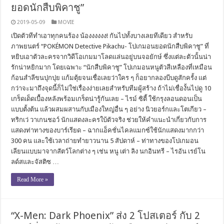
ยอดนักสืบพิคาชู”
2019-05-09
MOVIE
เปิดตัวทีทำเอาทุกคนร้อง น้องงงงงง! กันไปทั้งบางเลยทีเดียว สำหรับ
ภาพยนตร์ “POKÉMON Detective Pikachu- โปเกมอนยอดนักสืบพิคาชู” ที่
หยิบเอาตัวละครจากวิดีโอเกมมาโลดแล่นอยู่บนจอยักษ์ ซึ่งแต่ละตัวนั้นน่า
รักน่าหยิกมาก โดยเฉพาะ “นักสืบพิคาชู” โปเกมอนหนูตัวสีเหลืองที่เหมือน
ก้อนสำลีขนปุกปุย แก้มตุ้ยจนเชื่อเลยว่าใคร ๆ ก็อยากลองบีบดูสักครั้ง แต่
กว่าจะมาถึงจุดนี้ก็ไม่ใช่เรื่องง่ายเลยสำหรับทีมผู้สร้าง ถ้าไม่เชื่องั้นไปดู 10
เกร็ดเด็ดเบื้องหลังพร้อมเกร็ดน่ารู้กันเลย – ไรม์ ซิตี้ ใช้กรุงลอนดอนเป็น
แบบตั้งต้น แล้วผสมผสานกับเมืองใหญ่อื่น ๆ อย่าง นิวยอร์กและโตเกียว –
ทริกเว่ วาเกนชอว์ นักแสดงละครใบ้ตัวจริง ช่วยให้คำแนะนำเกี่ยวกับการ
แสดงท่าทางของบาร์เรียด – ฉากแอ็คชั่นไคลแมกซ์ใช้นักแสดงมากกว่า
300 คน และใช้เวลาถ่ายทำยาวนาน 5 สัปดาห์ – ท่าทางของโปเกมอน
เลียนแบบมาจากสัตว์โลกต่าง ๆ เช่น หนู เต่า ลิง นกอินทรี – ไรอัน เรย์โน
ลด์สและจัสติซ …
Read More »
“X-Men: Dark Phoenix” ส่ง 2 โปสเตอร์ กับ 2