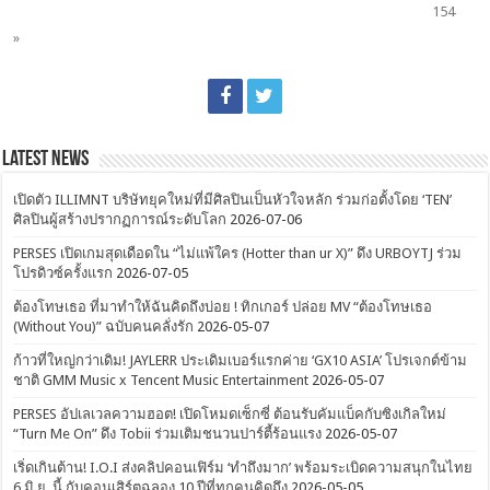
154
»
Latest News
เปิดตัว ILLIMNT บริษัทยุคใหม่ที่มีศิลปินเป็นหัวใจหลัก ร่วมก่อตั้งโดย ‘TEN’
ศิลปินผู้สร้างปรากฏการณ์ระดับโลก
2026-07-06
PERSES เปิดเกมสุดเดือดใน “ไม่แพ้ใคร (Hotter than ur X)” ดึง URBOYTJ ร่วม
โปรดิวซ์ครั้งแรก
2026-07-05
ต้องโทษเธอ ที่มาทำให้ฉันคิดถึงบ่อย ! ทิกเกอร์ ปล่อย MV “ต้องโทษเธอ
(Without You)” ฉบับคนคลั่งรัก
2026-05-07
ก้าวที่ใหญ่กว่าเดิม! JAYLERR ประเดิมเบอร์แรกค่าย ‘GX10 ASIA’ โปรเจกต์ข้าม
ชาติ GMM Music x Tencent Music Entertainment
2026-05-07
PERSES อัปเลเวลความฮอต! เปิดโหมดเซ็กซี่ ต้อนรับคัมแบ็คกับซิงเกิลใหม่
“Turn Me On” ดึง Tobii ร่วมเติมชนวนปาร์ตี้ร้อนแรง
2026-05-07
เริ่ดเกินต้าน! I.O.I ส่งคลิปคอนเฟิร์ม ‘ทำถึงมาก’ พร้อมระเบิดความสนุกในไทย
6 มิ.ย. นี้ กับคอนเสิร์ตฉลอง 10 ปีที่ทุกคนคิดถึง
2026-05-05