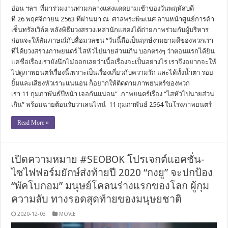
อ่อน ฯลฯ ที่มาร่วมงานท่ามกลางแสงแดดยามเช้าของวันพฤหัสบดี
ที่ 26 พฤศจิกายน 2563 ที่ผ่านมา ณ ศาลพระพิฆเนศ ลานหน้าศูนย์การค้า
เซ็นทรัลเวิล์ด หลังพิธีบวงสรวงเหล่านักแสดงได้ถ่ายภาพร่วมกับผู้บริหาร
ก่อนจะให้สัมภาษณ์กับสื่อมวลชน “วันนี้ถือเป็นฤกษ์งามยามดีของพวกเรา
ที่ได้บวงสรวงภาพยนตร์ ไสหัวไปนายส่วนเกิน บอกตรงๆ ว่าตอนแรกได้ยิน
แค่ชื่อเรื่องเรายังนึกไม่ออกเลยว่าเนื้อเรื่องจะเป็นอย่างไร เราจึงอยากจะให้
ไปดูภาพยนตร์เรื่องนี้เพราะเป็นเรื่องเกี่ยวกับความรัก และได้ทั้งน้ำตา รอย
ยิ้มและเสียงหัวเราะแน่นอน ก็อยากให้ติดตามภาพยนตร์ของพวก
เรา 11 กุมภาพันธ์ปีหน้า เจอกันแน่อน” ภาพยนตร์เรื่อง “ไสหัวไปนายส่วน
เกิน” พร้อมฉายต้อนรับวาเลนไทน์ 11 กุมภาพันธ์ 2564 ในโรงภาพยนตร์
Read More »
เปิดความหมาย #SEOBOK โปรเจกต์แอคชั่น-
ไซไฟฟอร์มยักษ์ส่งท้ายปี 2020 “กงยู” จะปกป้อง
“พัคโบกอม” มนุษย์โคลนร่างแรกของโลก ผู้กุม
ความลับ ทางรอดสุดท้ายของมนุษยชาติ
2020-12-03
MOVIE