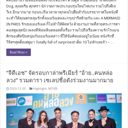
ศิลปินงานร่วมสมัยที่มีผลงานระดับโลก ควงคู่มากับคุณเมธี วง Modern
Dog, คุณพริม ศุภศรา นักวาดภาพประกอบรุ่นใหม่ไฟแรง รวมไปถึงดีเจ
วีเจ อีกมากมาย ก่อนจะถึงเวลาพาทุกคนไปดื่มด่ำกับบรรยากาศในหนังที่
จะทำให้คุณตกหลุมรักทั้งเมอร์เมดและกรุงปารีสด้วยกัน และ A MERMAID
IN PARIS รักเธอเมอร์เมด ก็ไม่ทำให้ผิดหวัง ด้วยงานภาพที่สวยตระการตา
คอสตูมสุดปัง เพลงที่ฟังเพลินตลอดทั้งเรื่อง รวมไปถึงเรื่องความรักโรแมน
ติกของศิลปินหนุ่มกับเมอร์เมดสาว ที่ให้ข้อคิดแฝงอยู่ไม่น้อย หนังรักที่
วิจิตรสุดตั้งแต่ดูมา Totally full of surprises!! เต็ม 10 ไม่หักเลยจ้า – …
Read More »
“จีดีเอช” จัดรอบกาล่าพรีเมียร์ “อ้าย..คนหล่อ
ลวง” รวมดารา เซเลปชื่อดังร่วมงานมากมาย
2020-12-03
Highlight
,
MOVIE