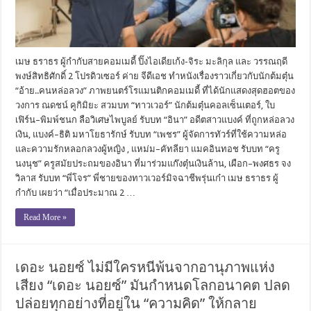
เมษ ธราธร ผู้กำกับสายคอมเมดี้ ปิ๊งไอเดียเก้ง-จิระ มะลิกุล และ วรรณฤดี
พงษ์สิทธิศักดิ์ 2 โปรดิวเซอร์ ค่าย จีดีเอช ทำหนังเรื่องราวเกี่ยวกับนักต้มตุ๋น
“อ้าย..คนหล่อลวง” ภาพยนตร์โรแมนติกคอมเมดี้ ที่ได้นักแสดงสุดฮอตของ
วงการ ณดชน์ คูกิมิยะ สวมบท “ทาวเวอร์” นักต้มตุ๋นคอลเซ็นเตอร์, ใบ
เฟิร์น–พิมพ์ชนก ลือวิเศษไพบูลย์ รับบท “อินา” อดีตสาวแบงค์ ที่ถูกหล่อลวง
เงิน, แบงค์–ธิติ มหาโยธารักษ์ รับบท “เพชร” ผู้จัดการทัวร์ที่ใช้ความหล่อ
และความรักหลอกลวงผู้หญิง , แหม่ม–คัทลียา แมคอินทอช รับบท “ครู
นงนุช” ครูสมัยประถมของอินา ที่มาร่วมแก๊งตุ๋นเงินล้าน, เผือก–พงศธร จง
วิลาส รับบท “พี่โจร” พี่ชายของทาวเวอร์มิจฉาชีพรุ่นเก๋า เมษ ธราธร ผู้
กำกับ เผยว่า “เมื่อประมาณ 2 …
Read More »
เดอะ นอยซ์ ไม่มีใครหนีพ้นจากอานุภาพแห่ง
เสียง “เดอะ นอยซ์” มันกำหนดโลกอนาคต ปลด
ปล่อยทุกอย่างที่อยู่ใน “ความคิด” ให้กลาย