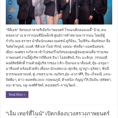
“จีดีเอช” จัดรอบกาล่าพรีเมียร์ภาพยนตร์ โรแมนติกคอมเมดี้ “อ้าย..คน
หล่อลวง” ณ พารากอนซีนีเพล็กซ์ ศูนย์การค้าสยามพารากอน โดยมีผู้
กำกับ เมษ ธราธร นำทีมนักแสดง ณเดชน์ คูกิมิยะ, ใบเฟิร์น–พิมพ์ชนก ลือ
วิเศษไพบูลย์, แบงค์–ธิติ มหาโยธารักษ์, แหม่ม–คัทลียา แมคอินทอช,
เผือก–พงศธร จงวิลาส เข้าไปเซอร์ไพร์สขอบคุณผู้ชมทุกคนที่มาร่วมชม
ภาพยนตร์ งานนี้ผู้บริหารจีดีเอช จินา โอสถศิลป์, จิระ มะลิกุล, วรรณฤดี
พงษ์สิทธิศักดิ์ ร่วมด้วยผู้บริหารช่อง 3 ดิว–ปิ่นกมล มาลีนนท์, ยุ้ย–อรอุมา
มาลีนนท์ พร้อมด้วยพี่ๆ เพื่อนๆ นักแสดง เอ–ศุภชัย, ญาญ่า–อุรัสยา, ซันนี่
สุวรรณเมธานนท์, ตู่–ภพธร,นาย–ณภัทร,อุ๋ม–อาภาศิริ, ปิ่น–เก็จมณี ,แจน–
จิตติมา, ดาว–พอหทัย,เจเจ–กฤษณภูมิ, ต้าเหนิง–กัญญาวีร์,ปันปัน–สุทัตตา,
นน–ชานน, บลู–พงศ์ทิวัตถ์, คอปเตอร์–ภาณุวัฒน์ …
Read More »
“เอ็ม เทอร์ตี้ไนน์” เปิดกล้องบวงสรวงภาพยนตร์