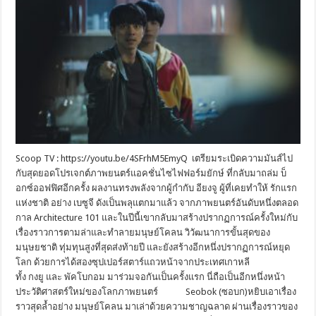
Scoop TV : https://youtu.be/4SFrhM5EmyQ เตรียมระเบิดความมันส์ไป
กับสุดยอดโปรเจกต์ภาพยนตร์แอคชั่นไซไฟฟอร์มยักษ์ ที่กลับมาถล่ม บ็
อกซ์ออฟฟิศอีกครั้ง ผลงานทรงพลังจากผู้กำกับ อียงจู ผู้ที่เคยทำให้ รักแรก
แห่งชาติ อย่าง เบซูจี ดังเป็นพลุแตกมาแล้ว จากภาพยนตร์อันดับหนึ่งตลอด
กาล Architecture 101 และในปีนี้เขากลับมาสร้างปรากฏการณ์ครั้งใหม่กับ
เรื่องราวการตามล่าและทำลายมนุษย์โคลน วิวัฒนาการขั้นสุดของ
มนุษยชาติ ทุ่มทุนสูงที่สุดส่งท้ายปี และยังสร้างอีกหนึ่งปรากฏการณ์หยุด
โลก ด้วยการได้สองซุปเปอร์สตาร์แถวหน้าจากประเทศเกาหลี
ทั้ง กงยู และ พัคโบกอม มาร่วมจอกันเป็นครั้งแรก นี่ถือเป็นอีกหนึ่งหน้า
ประวัติศาสตร์ใหม่ของโลกภาพยนตร์ Seobok (ซอบก)หยิบเอาเรื่อง
ราวสุดล้ำอย่าง มนุษย์โคลน มาเล่าด้วยความชาญฉลาด ผ่านเรื่องราวของ