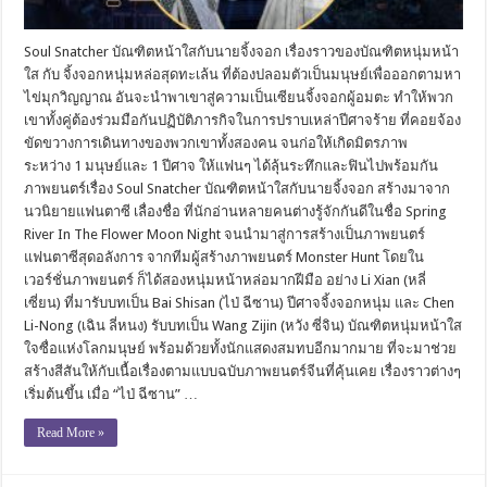
Soul Snatcher บัณฑิตหน้าใสกับนายจิ้งจอก เรื่องราวของบัณฑิตหนุ่มหน้า
ใส กับ จิ้งจอกหนุ่มหล่อสุดทะเล้น ที่ต้องปลอมตัวเป็นมนุษย์เพื่อออกตามหา
ไข่มุกวิญญาณ อันจะนำพาเขาสู่ความเป็นเซียนจิ้งจอกผู้อมตะ ทำให้พวก
เขาทั้งคู่ต้องร่วมมือกันปฏิบัติภารกิจในการปราบเหล่าปีศาจร้าย ที่คอยจ้อง
ขัดขวางการเดินทางของพวกเขาทั้งสองคน จนก่อให้เกิดมิตรภาพ
ระหว่าง 1 มนุษย์และ 1 ปีศาจ ให้แฟนๆ ได้ลุ้นระทึกและฟินไปพร้อมกัน
ภาพยนตร์เรื่อง Soul Snatcher บัณฑิตหน้าใสกับนายจิ้งจอก สร้างมาจาก
นวนิยายแฟนตาซี เลื่องชื่อ ที่นักอ่านหลายคนต่างรู้จักกันดีในชื่อ Spring
River In The Flower Moon Night จนนำมาสู่การสร้างเป็นภาพยนตร์
แฟนตาซีสุดอลังการ จากทีมผู้สร้างภาพยนตร์ Monster Hunt โดยใน
เวอร์ชั่นภาพยนตร์ ก็ได้สองหนุ่มหน้าหล่อมากฝีมือ อย่าง Li Xian (หลี่
เซี่ยน) ที่มารับบทเป็น Bai Shisan (ไป่ ฉีซาน) ปีศาจจิ้งจอกหนุ่ม และ Chen
Li-Nong (เฉิน ลี่หนง) รับบทเป็น Wang Zijin (หวัง ซี่จิน) บัณฑิตหนุ่มหน้าใส
ใจซื่อแห่งโลกมนุษย์ พร้อมด้วยทั้งนักแสดงสมทบอีกมากมาย ที่จะมาช่วย
สร้างสีสันให้กับเนื้อเรื่องตามแบบฉบับภาพยนตร์จีนที่คุ้นเคย เรื่องราวต่างๆ
เริ่มต้นขึ้น เมื่อ “ไป่ ฉีซาน” …
Read More »