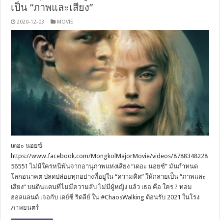
เป็น “ภาพและเสียง”
2020-12-03
MOVIE
เดอะ นอยซ์
https://www.facebook.com/MongkolMajorMovie/videos/8788348228
56551 ไม่มีใครหนีพ้นจากอานุภาพแห่งเสียง “เดอะ นอยซ์” มันกำหนด
โลกอนาคต ปลดปล่อยทุกอย่างที่อยู่ใน “ความคิด” ให้กลายเป็น “ภาพและ
เสียง” บนดินแดนที่ไม่มีความลับ ไม่มีผู้หญิง แล้ว เธอ คือ ใคร ? ทอม
ฮอลแลนด์ เจอกับ เดย์ซี่ ริดลีย์ ใน #ChaosWalking ต้อนรับ 2021 ในโรง
ภาพยนตร์