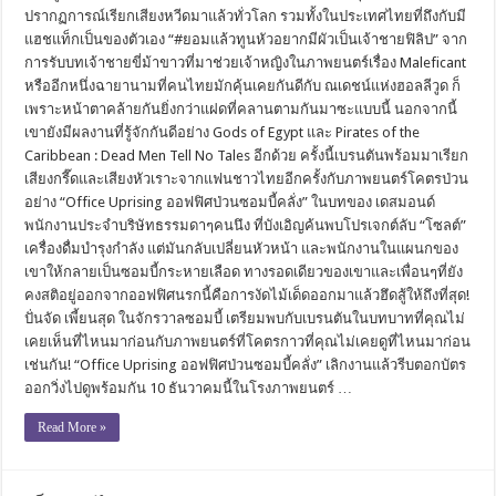
ปรากฏการณ์เรียกเสียงหวีดมาแล้วทั่วโลก รวมทั้งในประเทศไทยที่ถึงกับมี
แฮชแท็กเป็นของตัวเอง “#ยอมแล้วทูนหัวอยากมีผัวเป็นเจ้าชายฟิลิป” จาก
การรับบทเจ้าชายขี่ม้าขาวที่มาช่วยเจ้าหญิงในภาพยนตร์เรื่อง Maleficant
หรืออีกหนึ่งฉายานามที่คนไทยมักคุ้นเคยกันดีกับ ณเดชน์แห่งฮอลลีวูด ก็
เพราะหน้าตาคล้ายกันยิ่งกว่าแฝดที่คลานตามกันมาซะแบบนี้ นอกจากนี้
เขายังมีผลงานที่รู้จักกันดีอย่าง Gods of Egypt และ Pirates of the
Caribbean : Dead Men Tell No Tales อีกด้วย ครั้งนี้เบรนตันพร้อมมาเรียก
เสียงกรี๊ดและเสียงหัวเราะจากแฟนชาวไทยอีกครั้งกับภาพยนตร์โคตรป่วน
อย่าง “Office Uprising ออฟฟิศป่วนซอมบี้คลั่ง” ในบทของ เดสมอนด์
พนักงานประจำบริษัทธรรมดาๆคนนึง ที่บังเอิญค้นพบโปรเจกต์ลับ “โซลต์”
เครื่องดื่มบำรุงกำลัง แต่มันกลับเปลี่ยนหัวหน้า และพนักงานในแผนกของ
เขาให้กลายเป็นซอมบี้กระหายเลือด ทางรอดเดียวของเขาและเพื่อนๆที่ยัง
คงสติอยู่ออกจากออฟฟิศนรกนี้คือการงัดไม้เด็ดออกมาแล้วฮึดสู้ให้ถึงที่สุด!
ปั่นจัด เพี้ยนสุด ในจักรวาลซอมบี้ เตรียมพบกับเบรนตันในบทบาทที่คุณไม่
เคยเห็นที่ไหนมาก่อนกับภาพยนตร์ที่โคตรกาวที่คุณไม่เคยดูที่ไหนมาก่อน
เช่นกัน! “Office Uprising ออฟฟิศป่วนซอมบี้คลั่ง” เลิกงานแล้วรีบตอกบัตร
ออกวิ่งไปดูพร้อมกัน 10 ธันวาคมนี้ในโรงภาพยนตร์ …
Read More »