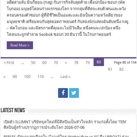
อดีตสายลับ มินกีฮอน (กงยู) กับภารกิจลับสุดท้าย เพื่อปกป้อง ซอบก (พัค
โบกอม) มนุษย์โคลนร่างแรกของโลก จากกลุ่มที่คิดจะลบตัวตนและหวัง
ครอบครองตัวซอบก ผู้ที่มีชีวิตเป็นอมตะและยังเป็นความหวังเดียวของ
มนุษยชาติ เตรียมพบกับสุดยอดภาพยนตร์ กับสองนักแสดงอันดับหนึ่ง กงยู
– พัคโบกอม และมิตรภาพที่คุณจะไม่มีวันลืม หนึ่งคนจะปกป้อง หนึ่ง
โคลนจะถูกทำลาย Seobok ซอบก 30 ธันวานี้ ในโรงภาพยนตร์
Read More »
80
« First
...
50
60
70
«
78
79
Page 80 of 154
81
82
»
90
100
110
...
Last »
Latest News
เปิดตัว ILLIMNT บริษัทยุคใหม่ที่มีศิลปินเป็นหัวใจหลัก ร่วมก่อตั้งโดย ‘TEN’
ศิลปินผู้สร้างปรากฏการณ์ระดับโลก
2026-07-06
PERSES เปิดเกมสุดเดือดใน “ไม่แพ้ใคร (Hotter than ur X)” ดึง URBOYTJ ร่วม