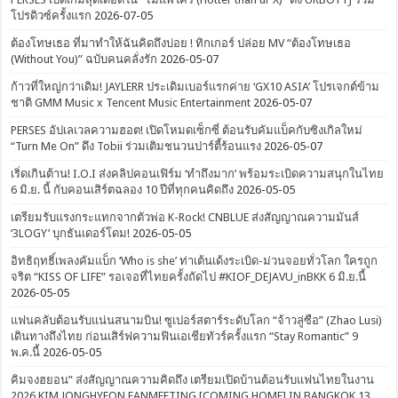
โปรดิวซ์ครั้งแรก
2026-07-05
ต้องโทษเธอ ที่มาทำให้ฉันคิดถึงบ่อย ! ทิกเกอร์ ปล่อย MV “ต้องโทษเธอ
(Without You)” ฉบับคนคลั่งรัก
2026-05-07
ก้าวที่ใหญ่กว่าเดิม! JAYLERR ประเดิมเบอร์แรกค่าย ‘GX10 ASIA’ โปรเจกต์ข้าม
ชาติ GMM Music x Tencent Music Entertainment
2026-05-07
PERSES อัปเลเวลความฮอต! เปิดโหมดเซ็กซี่ ต้อนรับคัมแบ็คกับซิงเกิลใหม่
“Turn Me On” ดึง Tobii ร่วมเติมชนวนปาร์ตี้ร้อนแรง
2026-05-07
เริ่ดเกินต้าน! I.O.I ส่งคลิปคอนเฟิร์ม ‘ทำถึงมาก’ พร้อมระเบิดความสนุกในไทย
6 มิ.ย. นี้ กับคอนเสิร์ตฉลอง 10 ปีที่ทุกคนคิดถึง
2026-05-05
เตรียมรับแรงกระแทกจากตัวพ่อ K-Rock! CNBLUE ส่งสัญญาณความมันส์
‘3LOGY’ บุกธันเดอร์โดม!
2026-05-05
อิทธิฤทธิ์เพลงคัมแบ็ก ‘Who is she’ ท่าเต้นเด้งระเบิด-ม่วนจอยทั่วโลก ใครถูก
จริต “KISS OF LIFE” รอเจอที่ไทยครั้งถัดไป #KIOF_DEJAVU_inBKK 6 มิ.ย.นี้
2026-05-05
แฟนคลับต้อนรับแน่นสนามบิน! ซูเปอร์สตาร์ระดับโลก “จ้าวลู่ซือ” (Zhao Lusi)
เดินทางถึงไทย ก่อนเสิร์ฟความฟินเอเชียทัวร์ครั้งแรก “Stay Romantic” 9
พ.ค.นี้
2026-05-05
คิมจงฮยอน” ส่งสัญญาณความคิดถึง เตรียมเปิดบ้านต้อนรับแฟนไทยในงาน
2026 KIM JONGHYEON FANMEETING [COMING HOME] IN BANGKOK 13