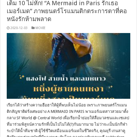
เต็ม 10 ไม่หัก! “A Mermaid in Paris รักเธอ
เมอร์เมด” ภาพยนตร์โรแมนติกตระการตาที่คอ
หนังรักห้ามพลาด
2020-12-03
MOVIE
เรียกได้ว่าสร้างความฮือฮาให้ผู้ที่พบเห็นไม่น้อย เพราะภาพยนตร์โรแมน
ติกสัญชาติฝรั่งเศษอย่าง A MERMAID IN PARIS พาเมอร์เมดสาวสวยมาตั้ง
กลาง SF World @ Central World เพื่อเรียกน้ำย่อยให้สื่อมวลชนและเซเลป
ที่มาร่วมพิสูจน์ความรักที่เป็นไปไม่ได้(?)กันมากมาย ไม่ว่าจะเป็นนักกีฬา
ระบำใต้น้ำทีมชาติ ผู้ใช้ชีวิตเสมือนเมอร์เมดในชีวิตจริง, คุณยุรี เกนสาคู