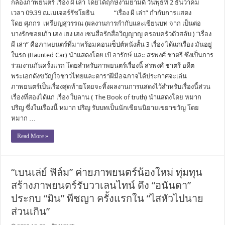
กล้องภาพยนตร์ เรื่อง ผี เล่า โดยได้ฤกษ์งามยามดี วันพุธที่ 2 ธันวาคม
เวลา 09.39 ณ.เมเจอร์รัชโยธิน “เรื่อง ผี เล่า” กำกับการแสดง
โดย ศุภกร เหรียญสุวรรณ (ผลงานการกำกับและเขียนบท จาก เป็นต่อ
บางรักซอยเก้า เฮง เฮง เฮง เซนสื่อรักสื่อวิญญาญ ครอบครัวตัวสลับ ) “เรื่อง
ผี เล่า” คือภาพยนตร์ที่มาพร้อมคอนเซ็ปต์หนังสั้น 3 เรื่อง ได้แก่เรื่อง มันอยู่
ในรถ (Haunted Car) นำแสดงโดย เป้ อารักษ์ และ สรพงศ์ ชาตรี ซึ่งเป็นการ
ร่วมงานกันครั้งแรก โดยสำหรับภาพยนตร์เรื่องนี้ สรพงศ์ ชาตรี อดีต
พระเอกดังขวัญใจชาวไทยและดาราฝีมือฉกาจได้ประกาศจะเล่น
ภาพยนตร์เป็นเรื่องสุดท้ายโดยจะทิ้งผลงานการแสดงไว้สำหรับเรื่องนี้ส่วน
เรื่องที่สองได้แก่ เรื่อง ใบลาน ( The Book of truth) นำแสดงโดย หมาก
ปริญ ซึ่งในเรื่องนี้ หมาก ปริญ รับบทเป็นนักเขียนนิยายเขย่าขวัญ โดย
หมาก …
Read More »
“เบนเล่ย์ ฟิล์ม” ค่ายภาพยนตร์น้องใหม่ ทุ่มทุน
สร้างภาพยนตร์รับวาเลนไทน์ ดึง “อนันดา”
ประกบ “มิน” พีชญา ครั้งแรกใน “ไสหัวไปนาย
ส่วนเกิน”