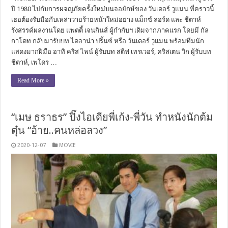
ปี 1980 ไปกับการผจญภัยครั้งใหม่บนจอยักษ์ของ วันเดอร์ วูแมน ที่คราวนี้
เธอต้องรับมือกับเหล่าวายร้ายหน้าใหม่อย่าง แม็กซ์ ลอร์ด และ ชีตาห์
รังสรรค์ผลงานโดย แพตตี้ เจนกินส์ ผู้กำกับฯ เดิมจากภาคแรก โดยมี กัล
กาโดท กลับมารับบท ไดอาน่า ปริ้นซ์ หรือ วันเดอร์ วูแมน พร้อมทีมนัก
แสดงมากฝีมือ อาทิ คริส ไพน์ ผู้รับบท สตีฟ เทรเวอร์, คริสเตน วิก ผู้รับบท
ชีตาห์, เพโดร …
Read More »
“เมษ ธราธร” ปิ๊งไอเดียพี่เก้ง-พี่วัน ทำหนังนักต้ม
ตุ๋น “อ้าย..คนหล่อลวง”
2020-12-07
MOVIE