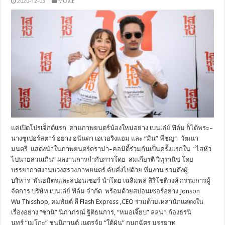
2020-12-03
MOVIE
แค่เปิดโปรเจ็กต์แรก ค่ายภาพยนตร์น้องใหม่อย่าง เบนเล่ย์ ฟิล์ม ก็ได้พระ–
นางซูเปอร์สตาร์ อย่าง อนันดา เอเวอริงแฮม และ “มิน” พีชญา วัฒนา
มนตรี แสดงนำในภาพยนตร์ดราม่า–คอมิดี้ร่วมกันเป็นครั้งแรกใน “ไสหัว
ไปนายส่วนเกิน” ผลงานการกำกับการโดย สมเกียรติ วิทุรานิช โดย
บรรยากาศงานบวงสรวงภาพยนตร์ คับคั่งไปด้วย ทีมงาน รวมถึงผู้
บริหาร พันธมิตรและสปอนเซอร์ นำโดย เฉลิมพล สิริโชติวงศ์ กรรมการผู้
จัดการ บริษัท เบนเล่ย์ ฟิล์ม จำกัด พร้อมด้วยสปอนเซอร์อย่าง Jonson
Wu Thisshop, คมสันต์ ลี Flash Express ,CEO ร่วมด้วยเหล่านักแสดงใน
เรื่องอย่าง “ซานิ” นิภาภรณ์ ฐิติธนการ, “หมอเจี๊ยบ” ลลนา ก้องธรนิ
นทร์ “เมโกะ” ชนนิกานต์ เนตรจุ้ย “ใต้ฝุ่น” กนกฉัตร มรรยาท