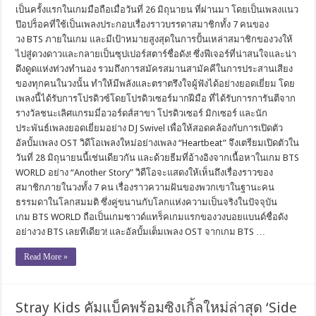
เป็นครั้งแรกในเกมมือถือเมื่อวันที่ 26 มิถุนายน ที่ผ่านมา โดยเป็นเพลงแนว
ป๊อปร็อคที่ใช้เป็นเพลงประกอบเรื่องราวบรรดาสมาชิกทั้ง 7 คนของ
วง BTS ภายในเกม และมีเป้าหมายสูงสุดในการปั้นเหล่าสมาชิกของวงให้
ไปสู่ดวงดาวและกลายเป็นซุปเปอร์สตาร์ชื่อดัง! ซึ่งฟีเจอร์ที่น่าสนใจและน่า
ดึงดูดแห่งท่วงทำนอง รวมถึงการสมัครสมานสามัคคีในการประสานเสียง
ของทุกคนในวงนั้น ทำให้มีพลังและตราตรึงใจผู้ฟังได้อย่างยอดเยี่ยม โดย
เพลงนี้ได้รับการโปรดิวซ์โดยโปรดิวเซอร์มากฝีมือ ที่ได้รับการการันตีจาก
รางวัลชนะเลิศแกรมมี่อวอร์ดส์สาขา โปรดิวเซอร์ มิกเซอร์ และนัก
ประพันธ์เพลงยอดเยี่ยมอย่าง DJ Swivel เพื่อให้สอดคล้องกับการเปิดตัว
อัลบั้มเพลง OST วิดีโอเพลงใหม่อย่างเพลง “Heartbeat” จึงเตรียมเปิดตัวใน
วันที่ 28 มิถุนายนนี้เช่นเดียวกัน และด้วยธีมที่อ้างอิงจากเนื้อหาในเกม BTS
WORLD อย่าง “Another Story” วิดีโอจะแสดงให้เห็นถึงเรื่องราวของ
สมาชิกภายในวงทั้ง 7 คน เรื่องราวความฝันของพวกเขาในฐานะคน
ธรรมดาในโลกสมมติ ซึ่งคู่ขนานกับโลกแห่งความเป็นจริงในปัจจุบัน
เกม BTS WORLD ถือเป็นเกมซาวด์แทร็คเกมแรกของวงบอยแบนด์ชื่อดัง
อย่างวง BTS เลยทีเดียว! และอัลบั้มเต็มเพลง OST จากเกม BTS …
Read More »
Stray Kids คัมแบ็คพร้อมซิงเกิ้ลใหม่ล่าสุด ‘Side