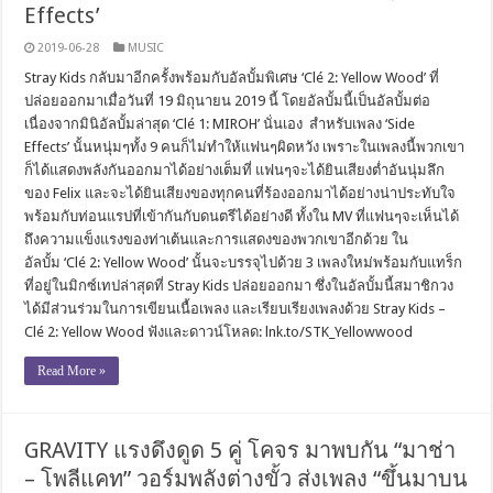
Effects’
2019-06-28
MUSIC
Stray Kids กลับมาอีกครั้งพร้อมกับอัลบั้มพิเศษ ‘Clé 2: Yellow Wood’ ที่
ปล่อยออกมาเมื่อวันที่ 19 มิถุนายน 2019 นี้ โดยอัลบั้มนี้เป็นอัลบั้มต่อ
เนื่องจากมินิอัลบั้มล่าสุด ‘Clé 1: MIROH’ นั่นเอง สำหรับเพลง ‘Side
Effects’ นั้นหนุ่มๆทั้ง 9 คนก็ไม่ทำให้แฟนๆผิดหวัง เพราะในเพลงนี้พวกเขา
ก็ได้แสดงพลังกันออกมาได้อย่างเต็มที่ แฟนๆจะได้ยินเสียงต่ำอันนุ่มลึก
ของ Felix และจะได้ยินเสียงของทุกคนที่ร้องออกมาได้อย่างน่าประทับใจ
พร้อมกับท่อนแรปที่เข้ากันกับดนตรีได้อย่างดี ทั้งใน MV ที่แฟนๆจะเห็นได้
ถึงความแข็งแรงของท่าเต้นและการแสดงของพวกเขาอีกด้วย ใน
อัลบั้ม ‘Clé 2: Yellow Wood’ นั้นจะบรรจุไปด้วย 3 เพลงใหม่พร้อมกับแทร็ก
ที่อยู่ในมิกซ์เทปล่าสุดที่ Stray Kids ปล่อยออกมา ซึ่งในอัลบั้มนี้สมาชิกวง
ได้มีส่วนร่วมในการเขียนเนื้อเพลง และเรียบเรียงเพลงด้วย Stray Kids –
Clé 2: Yellow Wood ฟังและดาวน์โหลด: lnk.to/STK_Yellowwood
Read More »
GRAVITY แรงดึงดูด 5 คู่ โคจร มาพบกัน “มาช่า
– โพลีแคท” วอร์มพลังต่างขั้ว ส่งเพลง “ขึ้นมาบน