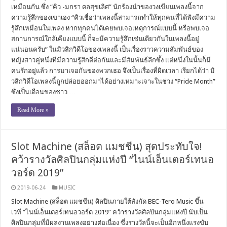
เหมือนกัน ซึ่ง “คิว -มกรา ดลสุขเลิศ” นักร้องนำของวงเขียนเพลงนี้จาก
ความรู้สึกของเขาเอง “คิวเชื่อว่าเพลงนี้สามารถทำให้ทุกคนที่ได้ฟังมีความ
รู้สึกเหมือนในเพลง หากทุกคนได้เคยพบเจอเหตุการณ์แบบนี้ หรือพบเจอ
สถานการณ์ใกล้เคียงแบบนี้ ก็จะมีความรู้สึกเช่นเดียวกันในเพลงนี้อยู่
แน่นอนครับ” ในมิวสิกวิดีโอของเพลงนี้ เป็นเรื่องราวความสัมพันธ์ของ
หญิงสาวคู่หนึ่งที่มีความรู้สึกดีต่อกันและมีสัมพันธ์ลึกซึ้ง แต่หนึ่งในนั้นก็มี
คนรักอยู่แล้ว การมาเจอกันของพวกเธอ จึงเป็นเรื่องที่ผิดเวลา เรียกได้ว่า มิ
วสิกวิดีโอเพลงนี้ถูกปล่อยออกมาได้อย่างเหมาะเจาะในช่วง “Pride Month”
ซึ่งเป็นเดือนของชาว …
Read More »
Slot Machine (สล็อต แมชชีน) สุดประทับใจ!
คว้ารางวัลศิลปินกลุ่มแห่งปี “ไนน์เอ็นเตอร์เทนอ
วอร์ด 2019”
2019-06-24
MUSIC
Slot Machine (สล็อต แมชชีน) ศิลปินภายใต้สังกัด BEC-Tero Music ขึ้น
เวที “ไนน์เอ็นเตอร์เทนอวอร์ด 2019” คว้ารางวัลศิลปินกลุ่มแห่งปี นับเป็น
ศิลปินกลุ่มที่มีผลงานเพลงอย่างต่อเนื่อง ซึ่งรางวัลนี้จะเป็นอีกหนึ่งแรงขับ