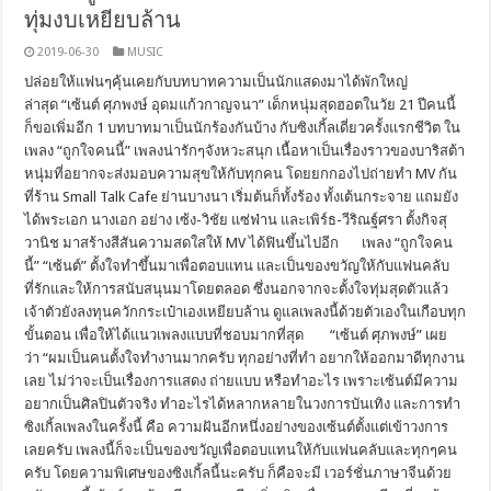
ทุ่มงบเหยียบล้าน
2019-06-30
MUSIC
ปล่อยให้แฟนๆคุ้นเคยกับบทบาทความเป็นนักแสดงมาได้พักใหญ่
ล่าสุด “เซ้นต์ ศุภพงษ์ อุดมแก้วกาญจนา” เด็กหนุ่มสุดฮอตในวัย 21 ปีคนนี้
ก็ขอเพิ่มอีก 1 บทบาทมาเป็นนักร้องกันบ้าง กับซิงเกิ้ลเดี่ยวครั้งแรกชีวิต ใน
เพลง “ถูกใจคนนี้” เพลงน่ารักๆจังหวะสนุก เนื้อหาเป็นเรื่องราวของบาริสต้า
หนุ่มที่อยากจะส่งมอบความสุขให้กับทุกคน โดยยกกองไปถ่ายทำ MV กัน
ที่ร้าน Small Talk Cafe ย่านบางนา เริ่มต้นก็ทั้งร้อง ทั้งเต้นกระจาย แถมยัง
ได้พระเอก นางเอก อย่าง เซ้ง-วิชัย แซ่ฟ่าน และเพิร์ธ-วีริณฐ์ศรา ตั้งกิจสุ
วานิช มาสร้างสีสันความสดใสให้ MV ได้ฟินขึ้นไปอีก เพลง “ถูกใจคน
นี้” “เซ้นต์” ตั้งใจทำขึ้นมาเพื่อตอบแทน และเป็นของขวัญให้กับแฟนคลับ
ที่รักและให้การสนับสนุนมาโดยตลอด ซึ่งนอกจากจะตั้งใจทุ่มสุดตัวแล้ว
เจ้าตัวยังลงทุนควักกระเป๋าเองเหยียบล้าน ดูแลเพลงนี้ด้วยตัวเองในเกือบทุก
ขั้นตอน เพื่อให้ได้แนวเพลงแบบที่ชอบมากที่สุด “เซ้นต์ ศุภพงษ์” เผย
ว่า “ผมเป็นคนตั้งใจทำงานมากครับ ทุกอย่างที่ทำ อยากให้ออกมาดีทุกงาน
เลย ไม่ว่าจะเป็นเรื่องการแสดง ถ่ายแบบ หรือทำอะไร เพราะเซ้นต์มีความ
อยากเป็นศิลปินตัวจริง ทำอะไรได้หลากหลายในวงการบันเทิง และการทำ
ซิงเกิ้ลเพลงในครั้งนี้ คือ ความฝันอีกหนึ่งอย่างของเซ้นต์ตั้งแต่เข้าวงการ
เลยครับ เพลงนี้ก็จะเป็นของขวัญเพื่อตอบแทนให้กับแฟนคลับและทุกๆคน
ครับ โดยความพิเศษของซิงเกิ้ลนี้นะครับ ก็คือจะมี เวอร์ชั่นภาษาจีนด้วย