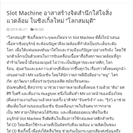
Slot Machine อาสาสร้างจิตสำนึกใส่ใจสิ่ง
แวดล้อม ในซิงเกิ้ลใหม่ “โลกสมมุติ”
2019-06-27
MUSIC
“โลกสมมุติ” ซิงเกิ้ลเพราะๆเพลงใหม่จาก Slot Machine ที่ตั้งใจนำเสนอ
เนื้อหาเชิงอนุรักษ์ สะท้อนปัญหาสิ่งแวดล้อมที่กำลังเป็นประเด็นระดับ
โลก เพื่อให้แฟนเพลงหันมาใส่ใจและร่วมมือแก้ปัญหาอย่างจริงจัง โดยใช้
นกตัวเล็กๆเป็นตัวแทนในการขับเคลื่อนเนื้อหาสื่อถึงสภาพแวดล้อมที่ถูก
ทำร้ายโดยน้ำมือของมนุษย์ ไม่ว่าจะเป็นปัญหาขยะพลาสติก, โลก
ร้อน, ฝุ่นควันและมลภาวะต่างๆที่เพิ่มมากขึ้นทุกวัน เรื่องราวทั้งหมดถูกนำ
เสนอผ่านมิว MV แอนิเมชั่น โดยได้นักวาดภาพฝีมือดีอย่าง “หมู” ไตร
ภัค สุภวัฒนา (เพื่อนร่วมรุ่นของเฟิด สมัยเรียนคณะ
มัณฑนศิลป์, ศิลปากร) มาช่วยวาดภาพลายเส้นทั้งหมด ร่วมด้วย “ต้น” ยศ
ศิริ ใบศรี และทีมงาน Huaglom หนึ่งในทีมทำ MV แถวหน้าของเมืองไทย
(ที่เคยร่วมงานกันมาแล้วหลายครั้ง อาทิ MV “จันทร์เจ้า” และ “รุ้ง”) มาช่วย
เติมเต็มในส่วนของแอนิเมชั่น ขับเคลี่อนภาพในจินตนาการกลาย
เป็น MV สวยๆให้ทุกคนได้รับชม และเพื่อต่อยอดแนวคิดในเชิง
อนุรักษ์ Slot Machine จึงตัดสินใจเลี่ยงการใช้กล่องพลาสติกสำหรับ
ใส่ CD โดยเลือกใช้กระดาษที่เป็นมิตรกับสิ่งแวดล้อม มาผลิตเป็นซอง
ใส่ CD ซิงเกิ้ลนี้ เพื่อส่งให้คลื่นวิทยุ ช่วยกันเป็นกระบอกเสียงส่งข้อมูลถึง