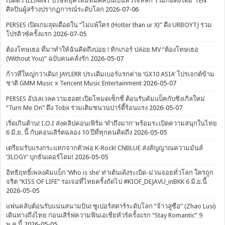
เปิดตัว ILLIMNT บริษัทยุคใหม่ที่มีศิลปินเป็นหัวใจหลัก ร่วมก่อตั้งโดย ‘TEN’
ศิลปินผู้สร้างปรากฏการณ์ระดับโลก
2026-07-06
PERSES เปิดเกมสุดเดือดใน “ไม่แพ้ใคร (Hotter than ur X)” ดึง URBOYTJ ร่วม
โปรดิวซ์ครั้งแรก
2026-07-05
ต้องโทษเธอ ที่มาทำให้ฉันคิดถึงบ่อย ! ทิกเกอร์ ปล่อย MV “ต้องโทษเธอ
(Without You)” ฉบับคนคลั่งรัก
2026-05-07
ก้าวที่ใหญ่กว่าเดิม! JAYLERR ประเดิมเบอร์แรกค่าย ‘GX10 ASIA’ โปรเจกต์ข้าม
ชาติ GMM Music x Tencent Music Entertainment
2026-05-07
PERSES อัปเลเวลความฮอต! เปิดโหมดเซ็กซี่ ต้อนรับคัมแบ็คกับซิงเกิลใหม่
“Turn Me On” ดึง Tobii ร่วมเติมชนวนปาร์ตี้ร้อนแรง
2026-05-07
เริ่ดเกินต้าน! I.O.I ส่งคลิปคอนเฟิร์ม ‘ทำถึงมาก’ พร้อมระเบิดความสนุกในไทย
6 มิ.ย. นี้ กับคอนเสิร์ตฉลอง 10 ปีที่ทุกคนคิดถึง
2026-05-05
เตรียมรับแรงกระแทกจากตัวพ่อ K-Rock! CNBLUE ส่งสัญญาณความมันส์
‘3LOGY’ บุกธันเดอร์โดม!
2026-05-05
อิทธิฤทธิ์เพลงคัมแบ็ก ‘Who is she’ ท่าเต้นเด้งระเบิด-ม่วนจอยทั่วโลก ใครถูก
จริต “KISS OF LIFE” รอเจอที่ไทยครั้งถัดไป #KIOF_DEJAVU_inBKK 6 มิ.ย.นี้
2026-05-05
แฟนคลับต้อนรับแน่นสนามบิน! ซูเปอร์สตาร์ระดับโลก “จ้าวลู่ซือ” (Zhao Lusi)
เดินทางถึงไทย ก่อนเสิร์ฟความฟินเอเชียทัวร์ครั้งแรก “Stay Romantic” 9
พ.ค.นี้
2026-05-05