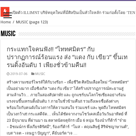
เปิดตัว ILLIMNT บริษัทยุคใหม่ที่มีศิลปินเป็นหัวใจหลัก ร่วมก่อตั้งโดย ‘TE
Home
/
MUSIC
(page 123)
MUSIC
กระแทกใจคนฟัง!! “ไททศมิตร” กับ
ปรากฏการณ์ร้อนแรง ส่ง “แดง กับ เขียว” ขึ้นเท
รนดิ้งอันดับ 1 เพียงชั่วข้ามคืน!!
2019-07-06
MUSIC
สร้างความเซอร์ไพรส์ให้กับวงร๊อก – เพื่อชีวิต ศิลปินเลือดใหม่ “ไททศมิตร”
เป็นอย่างมาก เมื่อซิงเกิล “แดง กับ เขียว” ได้สร้างปรากฏการณ์ทะยานสู่
สามล้านวิว… ภายในสองสัปดาห์!! และ ถูกแชร์บนโลกโซเชียลอย่างร้อน
แรงจนขึ้นเทรนดิ้งอันดับ 1 ภายในชั่วข้ามคืน!! รวมถึงเพจชื่อดังต่างๆ
พร้อมใจกับคนดังในวงการให้ความสนใจ ร่วมแชร์ และ พูดถึง ไททศมิตร
เป็นวงกว้าง!! กระแสดีจัด… เห็นได้ชัดจากงานโชว์เคสเมื่อวันวันอาทิตย์ ที่
23 มิถุนายน ที่ผ่านมา ณ ตลาดนัดจตุจักร เมื่อ 6 หนุ่ม ร้องนำ/กีต้าร์ “จ๋าย
– อิชณน์กร พึ่งเกียรติรัศมี”, ร้อง/กีต้าร์ “โมส – ตฤณสิษฐ์ สิริพัชญาษานต์”,
เบส “เจต – เจษฎา ปัญญา”, คีย์บอร์ด “เจ …