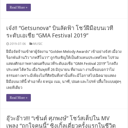
Read More »
เจ๋ง!! “Getsunova” บินลัดฟ้า โชว์ฝีมือบนเวที
ระดับเอเชีย “GMA Festival 2019”
2019-07-06
MUSIC
ฝีมือจัดจ้านเข้าตาผู้จัดงาน “Golden Melody Awards” เข้าอย่างจัง!! เมื่อวง
ร็อกพันล้านวิว “เกทสึโนวา” ถูกรับเชิญให้เป็นตัวแทนประเทศไทย ไปร่วม
แสดงศักยภาพทางดนตรีบนเวทีระดับเอเชีย “GMA Festival 2019” ไกลถึง
ประเทศ ไต้หวัน เมื่อวันพุธที่ 26 มิถุนายน ที่ผ่านมา งานนี้ขอบอกว่าไม่
ธรรมดา เพราะมีเพียงไม่กี่ศิลปินที่เท่านั้นที่จะมีโอกาสไปเฉิดฉายแสดง
ฝีมือบนเวทีนี้ ทำเอาทั้ง 4 หนุ่ม เนม, นาฑี, ปณต และไปรท์ ปลื้มใจแบบฝุดๆ
เลยทีเดียว
Read More »
อุ๊วะอ๊าว!!! “เซ้นต์ ศุภพงษ์” โชว์สเต็ปใน MV
เพลง “ถูกใจคนนี้” ซิงเกิ้ลเดี่ยวครั้งแรกในชีวิต