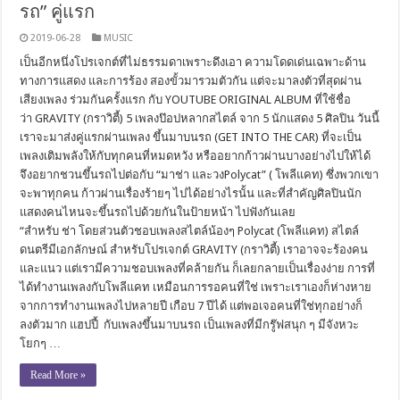
รถ” คู่แรก
2019-06-28
MUSIC
เป็นอีกหนึ่งโปรเจกต์ที่ไม่ธรรมดาเพราะดึงเอา ความโดดเด่นเฉพาะด้าน
ทางการแสดง และการร้อง สองขั้วมารวมตัวกัน แต่จะมาลงตัวที่สุดผ่าน
เสียงเพลง ร่วมกันครั้งแรก กับ YOUTUBE ORIGINAL ALBUM ที่ใช้ชื่อ
ว่า GRAVITY (กราวิตี้) 5 เพลงป๊อปหลากสไตล์ จาก 5 นักแสดง 5 ศิลปิน วันนี้
เราจะมาส่งคู่แรกผ่านเพลง ขึ้นมาบนรถ (GET INTO THE CAR) ที่จะเป็น
เพลงเติมพลังให้กับทุกคนที่หมดหวัง หรืออยากก้าวผ่านบางอย่างไปให้ได้
จึงอยากชวนขึ้นรถไปต่อกับ “มาช่า และวงPolycat” ( โพลีแคท) ซึ่งพวกเขา
จะพาทุกคน ก้าวผ่านเรื่องร้ายๆ ไปได้อย่างไรนั้น และที่สำคัญศิลปินนัก
แสดงคนไหนจะขึ้นรถไปด้วยกันในป้ายหน้า ไปฟังกันเลย
“สำหรับ ช่า โดยส่วนตัวชอบเพลงสไตล์น้องๆ Polycat (โพลีแคท) สไตล์
ดนตรีมีเอกลักษณ์ สำหรับโปรเจกต์ GRAVITY (กราวิตี้) เราอาจจะร้องคน
และแนว แต่เรามีความชอบเพลงที่คล้ายกัน ก็เลยกลายเป็นเรื่องง่าย การที่
ได้ทำงานเพลงกับโพลีแคท เหมือนการรอคนที่ใช่ เพราะเราเองก็ห่างหาย
จากการทำงานเพลงไปหลายปี เกือบ 7 ปีได้ แต่พอเจอคนที่ใช่ทุกอย่างก็
ลงตัวมาก แฮปปี้ กับเพลงขึ้นมาบนรถ เป็นเพลงที่มีกรู๊ฟสนุก ๆ มีจังหวะ
โยกๆ …
Read More »