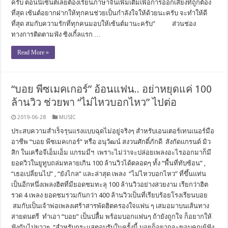
ครับ ตอนนี้เซ้นต์เลยต้องเรียนภาษาจีนเพิ่มเติมเพื่อการออกเสียงที่ถูกต้อง
ที่สุด เซ้นต์อยากฝากให้ทุกคนช่วยเป็นกำลังใจให้ด้วยนะครับ จะทำให้ดี
ที่สุด สมกับความรักที่ทุกคนมอบให้เซ้นต์มานะครับ” ส่วนช่อง
ทางการติดตามฟัง ซิงเกิ้ลแรก …
Read More »
“บอย พีซเมคเกอร์” อ้อนแฟน.. อย่าหยุดแค่ 100
ล้านวิว ช่วยพา “ไม่ไหวบอกไหว” ไปต่อ
2019-06-28
MUSIC
ประสบความสำเร็จรุนแรงแบบฉุดไม่อยู่จริงๆ สำหรับเอนเตอร์เทนเนอร์มือ
อาชีพ “บอย พีซเมคเกอร์” หรือ อนุวัฒน์ สงวนศักดิ์ภักดี สังกัดแกรนด์ มิว
สิก ในเครือจีเอ็มเอ็ม แกรมมี่ฯ เพราะไม่ว่าจะปล่อยเพลงอะไรออกมาก็มี
ยอดวิวในยูทูบถล่มทลายเกิน 100 ล้านวิวได้ตลอดๆ ทั้ง “พื้นที่ทับซ้อน” ,
“เธอเปลี่ยนไป” , “ยังไกล” และล่าสุด เพลง “ไม่ไหวบอกไหว” ที่ขึ้นแท่น
เป็นอีกหนึ่งเพลงฮิตที่มียอดชมทะลุ 100 ล้านวิวอย่างสวยงาม เรียกว่าฮิต
รวด 4 เพลง ยอดชมรวมกันกว่า 400 ล้านวิวเป็นที่เรียบร้อยโรงเรียนบอย
สมกับเป็นเจ้าพ่อเพลงเศร้าสารพัดฮิตครองใจแฟน ๆ เสมอมาบนเส้นทาง
สายดนตรี ทำเอา “บอย” เป็นปลื้ม พร้อมบอกแฟนๆ ถ้ายังถูกใจ ก็อยากให้
ฟังกันไปยาวๆ “สำหรับกระแสตอบรับในครั้งนี้ บอยก็อยากจะขอบคุณผู้ฟัง