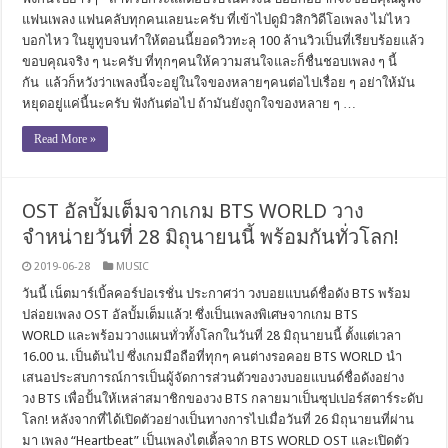
แฟนเพลง แฟนคลับทุกคนเลยนะครับ ที่เข้าไปดูมิวสิกวิดีโอเพลง ไม่ไหว
บอกไหว ในยูทูบจนทำให้ตอนนี้ยอดวิวทะลุ 100 ล้านวิวเป็นที่เรียบร้อยแล้ว
ขอบคุณจริง ๆ นะครับ ที่ทุกๆคนให้ความสนใจและก็ชื่นชอบเพลง ๆ นี้
กัน แล้วก็หวังว่าเพลงนี้จะอยู่ในใจของหลายๆคนต่อไปเรื่อย ๆ อย่าให้มัน
หยุดอยู่แค่นี้นะครับ ฟังกันต่อไป ถ้ามันยังถูกใจของหลาย ๆ …
Read More »
OST อัลบั้มเต็มจากเกม BTS WORLD วาง
จำหน่ายวันที่ 28 มิถุนายนนี้ พร้อมกันทั่วโลก!
2019-06-28
MUSIC
วันนี้ เน็ตมาร์เบิ้ลคอร์ปอเรชั่น ประกาศว่า วงบอยแบนด์ชื่อดัง BTS พร้อม
ปล่อยเพลง OST อัลบั้มเต็มแล้ว! ซึ่งเป็นเพลงพิเศษจากเกม BTS
WORLD และพร้อมวางแผนทั่วทั้งโลกในวันที่ 28 มิถุนายนนี้ ตั้งแต่เวลา
16.00 น. เป็นต้นไป ซึ่งเกมมือถือที่ทุกๆ คนต่างรอคอย BTS WORLD นำ
เสนอประสบการณ์การเป็นผู้จัดการส่วนตัวของวงบอยแบนด์ชื่อดังอย่าง
วง BTS เพื่อปั้นให้เหล่าสมาชิกของวง BTS กลายมาเป็นซุปเปอร์สตาร์ระดับ
โลก! หลังจากที่ได้เปิดตัวอย่างเป็นทางการไปเมื่อวันที่ 26 มิถุนายนที่ผ่าน
มา เพลง “Heartbeat” เป็นเพลงไตเติ้ลจาก BTS WORLD OST และเปิดตัว