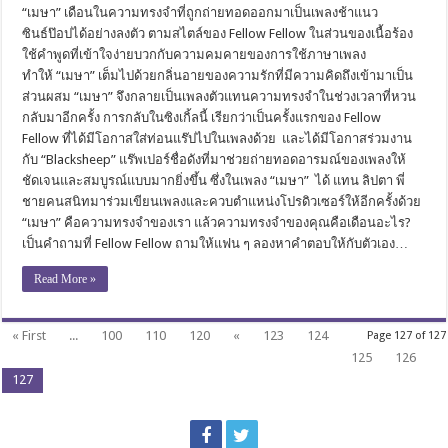
“เมษา” เดือนในความทรงจำที่ถูกถ่ายทอดออกมาเป็นเพลงช้าแนว
ซินธ์ป๊อปได้อย่างลงตัว ตามสไตล์ของ Fellow Fellow ในส่วนของเนื้อร้อง
ใช้คำพูดที่เข้าใจง่ายบวกกับความคมคายของการใช้ภาษาเพลง
ทำให้ “เมษา” เต็มไปด้วยกลิ่นอายของความรักที่มีความคิดถึงเข้ามาเป็น
ส่วนผสม “เมษา” จึงกลายเป็นเพลงตัวแทนความทรงจำในช่วงเวลาที่หวน
กลับมาอีกครั้ง การกลับในซิงเกิ้ลนี้ เรียกว่าเป็นครั้งแรกของ Fellow
Fellow ที่ได้มีโอกาสใส่ท่อนแร๊ปไปในเพลงด้วย และได้มีโอกาสร่วมงาน
กับ “Blacksheep” แร๊พเปอร์ชื่อดังที่มาช่วยถ่ายทอดอารมณ์ของเพลงให้
ชัดเจนและสมบูรณ์แบบมากยิ่งขึ้น ซึ่งในเพลง “เมษา” ได้ แทน ลิปตา พี่
ชายคนสนิทมาร่วมเขียนเพลงและควบตำแหน่งโปรดิวเซอร์ให้อีกครั้งด้วย
“เมษา” คือความทรงจำของเรา แล้วความทรงจำของคุณคือเดือนอะไร?
เป็นคำถามที่ Fellow Fellow ถามให้แฟน ๆ ลองหาคำตอบให้กับตัวเอง…
Read More »
« First
...
100
110
120
«
123
124
Page 127 of 127
125
126
127