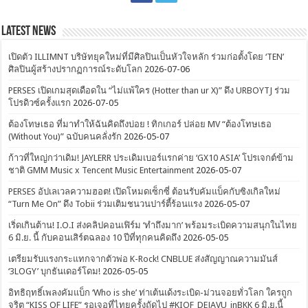
Latest News
เปิดตัว ILLIMNT บริษัทยุคใหม่ที่มีศิลปินเป็นหัวใจหลัก ร่วมก่อตั้งโดย ‘TEN’
ศิลปินผู้สร้างปรากฏการณ์ระดับโลก
2026-07-06
PERSES เปิดเกมสุดเดือดใน “ไม่แพ้ใคร (Hotter than ur X)” ดึง URBOYTJ ร่วม
โปรดิวซ์ครั้งแรก
2026-07-05
ต้องโทษเธอ ที่มาทำให้ฉันคิดถึงบ่อย ! ทิกเกอร์ ปล่อย MV “ต้องโทษเธอ
(Without You)” ฉบับคนคลั่งรัก
2026-05-07
ก้าวที่ใหญ่กว่าเดิม! JAYLERR ประเดิมเบอร์แรกค่าย ‘GX10 ASIA’ โปรเจกต์ข้าม
ชาติ GMM Music x Tencent Music Entertainment
2026-05-07
PERSES อัปเลเวลความฮอต! เปิดโหมดเซ็กซี่ ต้อนรับคัมแบ็คกับซิงเกิลใหม่
“Turn Me On” ดึง Tobii ร่วมเติมชนวนปาร์ตี้ร้อนแรง
2026-05-07
เริ่ดเกินต้าน! I.O.I ส่งคลิปคอนเฟิร์ม ‘ทำถึงมาก’ พร้อมระเบิดความสนุกในไทย
6 มิ.ย. นี้ กับคอนเสิร์ตฉลอง 10 ปีที่ทุกคนคิดถึง
2026-05-05
เตรียมรับแรงกระแทกจากตัวพ่อ K-Rock! CNBLUE ส่งสัญญาณความมันส์
‘3LOGY’ บุกธันเดอร์โดม!
2026-05-05
อิทธิฤทธิ์เพลงคัมแบ็ก ‘Who is she’ ท่าเต้นเด้งระเบิด-ม่วนจอยทั่วโลก ใครถูก
จริต “KISS OF LIFE” รอเจอที่ไทยครั้งถัดไป #KIOF_DEJAVU_inBKK 6 มิ.ย.นี้