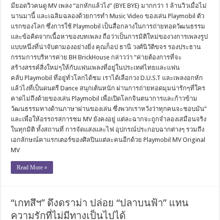
มียอดวิวคนดู MV เพลง “อกหักแล้วไง” (BYE BYE) มากกว่า 1 ล้านวิวเมื่อไม่
นานมานี้ และเฉลิมฉลองด้วยการทำ Music Video ของเล่น Playmobil ตัว
แรกของโลก ซึ่งการใช้ Playmobil เป็นสื่อกลางในการถ่ายทอดวัฒนธรรม
และข้อคิดจากเนื้อหาของบทเพลง ถือว่าเป็นการมิติใหม่ของวงการเพลงรูป
แบบหนึ่งที่น่าจับตามองอย่างยิ่ง คุณก็อป ธานี วงศ์นิวัติขจร รองประธาน
กรรมการบริหารค่าย BH BrickHouse กล่าวว่า “ค่ายต้องการที่จะ
สร้างสรรค์สิ่งใหม่ๆให้กับแฟนเพลงที่อยู่ในประเทศไทยและแฟน
คลับ Playmobil ที่อยู่ทั่วโลกได้ชม เราได้เลือกวง D.U.S.T และเพลงอกหัก
แล้วไงที่เป็นดนตรี Dance สนุกเต้นหนัก ผ่านการถ่ายทอดมุมน่ารักๆที่ใคร
คาดไม่ถึงด้วยของเล่น Playmobil เพื่อเปิดโลกจินตนาการและก้าวข้าม
วัฒนธรรมทางด้านภาษาผ่านของเล่น ซึ่งพวกเราหวังว่าทุกคนจะชอบมัน”
และเพื่อให้อรรถรสการชม MV ยังคงอยู่ แต่ละฉากจะถูกจำลองเสมือนจริง
ในทุกมิติ ทั้งสถานที่ การจัดแสงและไฟ อุปกรณ์ประกอบฉากต่างๆ รวมถึง
เอกลักษณ์คาแรกเตอร์ของศิลปินแต่ละคนอีกด้วย Playmobil MV Original
MV
Read More »
“เกทสึฯ” ดึงดราม่า ปล่อย “ปลาบนฟ้า” แทน
ความรักที่ไม่มีทางเป็นไปได้