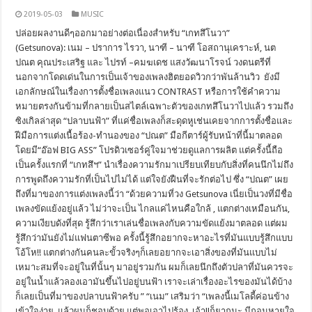
2019-05-03
MUSIC
ปล่อยผลงานดีๆออกมาอย่างต่อเนื่องสำหรับ “เกทสึโนวา”
(Getsunova): เนม – ปราการ ไรวา, นาฑี – นาฑี โอสถานุเคราะห์, นต
ปณต คุณประเสริฐ และ ไปรท์ –คมฆเดช แสงวัฒนาโรจน์ วงดนตรีที่
นอกจากโดดเด่นในการเป็นเจ้าของเพลงฮิตยอดวิวกว่าพันล้านวิว ยังมี
เอกลักษณ์ในเรื่องการตั้งชื่อเพลงแนว CONTRAST หรือการใช้คำความ
หมายตรงกันข้ามที่กลายเป็นสไตล์เฉพาะตัวของเกทสึโนวาไปแล้ว รวมถึง
ซิงเกิลล่าสุด “ปลาบนฟ้า” ที่แค่ชื่อเพลงก็สะดุดหูเช่นเคยจากการตั้งชื่อและ
ฝีมือการแต่งเนื้อร้อง-ทำนองของ “ปณต” มือกีตาร์ผู้รับหน้าที่นี้มาตลอด
โดยมี“อ๊อฟ BIG ASS” โปรดิวเซอร์คู่ใจมาช่วยดูแลการผลิต แต่ครั้งนี้ถือ
เป็นครั้งแรกที่ “เกทสึฯ” นำเรื่องความรักมาเปรียบเทียบกับสิ่งที่คนนึกไม่ถึง
การพูดถึงความรักที่เป็นไปไม่ได้ แต่ใจยังฝืนที่จะรักต่อไป ซึ่ง “ปณต” เผย
ถึงที่มาของการแต่งเพลงนี้ว่า “ด้วยความที่วง Getsunova เนี่ยเป็นวงที่มีชื่อ
เพลงขัดแย้งอยู่แล้ว ไม่ว่าจะเป็น ไกลแค่ไหนคือใกล้ , แตกต่างเหมือนกัน,
ความเงียบดังที่สุด รู้สึกว่าเราเล่นชื่อเพลงกับความขัดแย้งมาตลอด แต่ผม
รู้สึกว่ามันยังไม่แฟนตาซีพอ ครั้งนี้รู้สึกอยากจะหาอะไรที่มันแบบรู้สึกแบบ
โอ้โห!! แตกต่างกันคนละขั้วจริงๆก็เลยอยากจะเอาสิ่งของที่มันแบบไม่
เหมาะสมที่จะอยู่ในที่นั้นๆ มาอยู่รวมกัน ผมก็เลยนึกถึงตัวปลาที่มันควรจะ
อยู่ในน้ำแล้วลองเอามันขึ้นไปอยู่บนฟ้า เราจะเล่าเรื่องอะไรของมันได้บ้าง
ก็เลยเป็นที่มาของปลาบนฟ้าครับ ” “เนม” เสริมว่า “เพลงนี้เมโลดี้ค่อนข้าง
เข้าใจง่าย แล้วผมก็ชอบด้วย แต่พอเอาไปร้อง เอ้า!!ก็ยากนะ มีถอนหายใจ