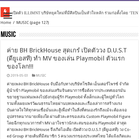
เปิดตัว ILLIMNT บริษัทยุคใหม่ที่มีศิลปินเป็นหัวใจหลัก ร่วมก่อตั้งโดย ‘TE
Home
/
MUSIC
(page 127)
MUSIC
ค่าย BH BrickHouse สุดเกร๋ เปิดตัววง D.U.S.T
(ดียูเอสที) ทำ MV ของเล่น Playmobil ตัวแรก
ของโลก!!!
2019-05-03
MUSIC
ค่ายเพลง BH BrickHouse จับมือกับทางบริษัทโซลิด เอ็นเตอร์ไพรซ์ จำกัด
ผู้นำเข้า Playmobil ของเล่นเสริมจินตนาการชื่อดังจากประเทศเยอรมัน
ขยายฐานแฟนเพลงไปยังกลุ่มผู้รัก Playmobil ทั้งเด็กและผู้ใหญ่ทั่วโลก
รวมทั้งเผยแพร่วัฒนธรรมไทยผ่านบทเพลงและเรื่องเล่าการสร้างแรง
บันดาลใจให้ทุกคนเชื่อมั่นและสู้เพื่อทำในสิ่งที่ตนเองรักถึงแม้จะต้องเจอ
อุปสรรคมากมายเพียงใด ผ่านตัวละครของเล่น Custom Playmobil Figure
โดยฉีกทุกแนวการทำ MV เอาใจชาวนักสะสมของเล่น Playmobil ล่าสุด
ค่ายเพลง BH BrickHouse จึงเกิดไอเดีย เปิดตัววง D.U.S.T (ดียูเอสที) วง Co-
ed Group สายเต้นที่มีสมาชิก 5 คนวงแรกของประเทศไทย ได้แจ้งเกิดและ