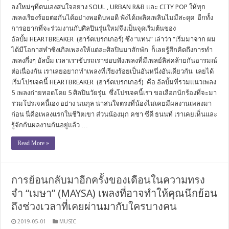
ลงใหม่ๆที่ตนเองสนใจอย่าง SOUL , URBAN R&B และ CITY POP ให้ทุก
เพลงเรียงร้อยต่อกันได้อย่างพอดิบพอดี ฟังได้เพลิดเพลินไม่มีสะดุด อีกทั้ง
การอยากที่จะร่วมงานกับศิลปินรุ่นใหม่จึงเป็นจุดเริ่มต้นของ
อัลบั้ม HEARTBREAKER (ฮาร์ตเบรกเกอร์) ซึ่ง “แทน” เล่าว่า “เริ่มมาจาก ผม
ได้มีโอกาสทำซิงเกิลเพลงให้แต่ละศิลปินมาสักพัก ก็เลยรู้สึกคิดถึงการทำ
เพลงกึ่งๆ อัลบั้ม เวลาเราขับรถเราชอบฟังเพลงที่มีเพลย์ลิสคล้ายกันอารมณ์
ต่อเนื่องกัน เราเลยอยากทำเพลงที่เรียงร้อยเป็นอันหนึ่งอันเดียวกัน เลยได้
เริ่มโปรเจคนี้ HEARTBREAKER (ฮาร์ตเบรกเกอร์) คือ อัลบั้มที่รวมแนวเพลง
5 เพลงถ่ายทอดโดย 5 ศิลปินวัยรุ่น ซึ่งโปรเจคนี้เรา ขอเลือกนักร้องที่จะมา
ร่วมโปรเจคนี้เอง อย่าง นนกุล น่าสนใจตรงที่น้องไม่เคยมีผลงานเพลงมา
ก่อน นี่คือเพลงแรกในชีวิตเขา ส่วนน้องมุก คชา ซีดี ธนนท์ เราเคยเห็นและ
รู้จักกันผลงานกันอยู่แล้ว …
Read More »
การย้อนกลับมาอีกครั้งของเดือนในความทรง
จำ “เมษา” (MAYSA) เพลงที่อาจทำให้คุณนึกย้อน
ถึงช่วงเวลาที่เคยผ่านมากับใครบางคน
2019-05-01
MUSIC