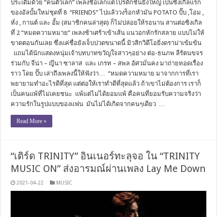
ประเดิมด้วย “คนตัวเล็ก” เพลงชื่อเล็กแต่โปรดักชั่นยิ่งใหญ่ เป็นซิงเกิลแรก
ของอัลบั้มใหม่ชุดที่ 8 “FRIENDS” ไปแล้ววงร็อกหัวมัน POTATO ปั๊บ ,โอม ,
หั่ง , กานต์ และ อั้ม (สมาชิกคนล่าสุด) ก็ไม่ปล่อยให้รอนาน สานต่อซิงเกิล
ที่ 2 “หมดความหมาย” เพลงช้าเศร้าเข้าเส้น แนวอกหักรักสลาย แบบไม่ให้
ขาดตอนกันเลย ซึ่งแค่ชื่อยังเจ็บปวดขนาดนี้ มิวสิกวิดีโอยิ่งดราม่าเข้มข้น
แถมได้นักแสดงหนุ่มเจ้าบทบาทขวัญใจสาวๆอย่าง ต่อ-ธนภพ ลีรัตนขจร
ร่วมกับ จีน่า – ญีนา ซาลาส และ เกรท – สพล อัศวมั่นคง มาถ่ายทอดเรื่อง
ราว โดย ปั๊บ เล่าถึงเพลงนี้ให้ฟังว่า… “หมดความหมาย มาจากการที่เรา
พยายามทำอะไรดีที่สุด แต่ต่อให้เราทำดีที่สุดแล้ว ถ้าเขาไม่ต้องการ เราก็
เป็นคนแพ้ที่ไม่เคยชนะ แพ้แต่ไม่ได้ยอมแพ้ คือคนที่ยอมรับความจริงว่า
ความรักในรูปแบบของแฟน มันไม่ได้เกิดจากคนๆเดียว …
Read More »
“เติร์ด TRINITY” อินเนอร์ทะลุจอ ใน “TRINITY
MUSIC ON” ส่งอารมณ์ผ่านเพลง Lay Me Down
2021-04-22
MUSIC