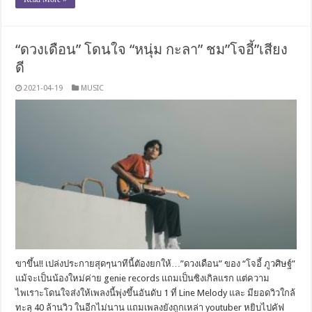
“ดวงเดือน” โดนใจ “หนุ่ม กะลา” ชม”โจอี้”เสียง
ดี
2021-04-19
MUSIC
ขาขึ้น!! เปล่งประกายสุดๆนาทีนี้ตัองยกให้…”ดวงเดือน” ของ “โจอี้ ภูวศิษฐ์”
แม้จะเป็นน้องใหม่ค่าย genie records แถมเป็นซิงเกิลแรก แต่ความ
ไพเราะโดนใจส่งให้เพลงนี้พุ่งขึ้นอันดับ 1 ที่ Line Melody และ มียอดวิวใกล้
ทะลุ 40 ล้านวิว ในอีกไม่นาน แถมเพลงยังถูกเหล่า youtuber หยิบไปคัฟ