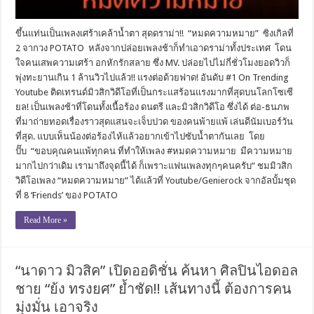
ขึ้นแท่นเป็นเพลงเศร้าเคล้าน้ำตา สุดดราม่า!! “หมดความหมาย” ซิงเกิลที่
2 จากวง POTATO หลังจากปล่อยเพลงช้าก็ทำเอาดราม่าทั้งประเทศ โดน
ใจคนเสพความเศร้า อกหักรักสลาย ซึ่ง MV. ปล่อยไปไม่กี่ชั่วโมงยอดวิวก็
พุ่งทะยานเกิน 1 ล้านวิวไปแล้ว!! แรงต่อด้วยฟาด! อันดับ #1 On Trending
Youtube ติดเทรนด์มิวสิกวิดีโอที่เป็นกระแสร้อนแรงมากที่สุดบนโลกโซเซี
ยล! เป็นเพลงช้าที่โดนทั้งเนื้อร้อง ดนตรี และมิวสิกวิดีโอ ซึ่งได้ ต่อ-ธนภพ
ที่มาถ่ายทอดเรื่องราวสุดแสนจะเจ็บปวด ของคนพ้ายแพ้ เล่นดีนัมเบอร์วัน
ที่สุด. แบบเห็นน้องต่อร้องไห้แล้วอยากเข้าไปซับน้ำตากันเลย โดย
ปั๊บ “ขอบคุณคนแพ้ทุกคน ที่ทำให้เพลง #หมดความหมาย มีความหมาย
มากไปกว่าเดิม เรามาถึงจุดนี้ได้ ก็เพราะแฟนเพลงทุกๆคนครับ” ชมมิวสิก
วิดีโอเพลง “หมดความหมาย” ได้แล้วที่ Youtube/Genierock จากอัลบั้มชุด
ที่ 8 ‘Friends’ ของ POTATO
Read More »
“นาดาว มิวสิค” เปิดออดิชั่น ค้นหา ศิลปินไอดอล
ชาย “ย้ง ทรงยศ” ย้ำชัด!! เส้นทางนี้ ต้องการคน
มุ่งมั่น เอาจริง