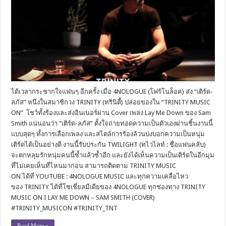
ได้เวลากระชากใจแฟนๆ อีกครั้ง เมื่อ 4NOLOGUE (โฟร์โนล็อค) ส่ง “เติร์ด-
ลภัส” หนึ่งในสมาชิกวง TRINITY (ทรินิตี้) ปล่อยของใน “TRINITY MUSIC
ON” โชว์ทั้งร้องและส่งอินเนอร์ผ่าน Cover เพลง Lay Me Down ของ Sam
Smith แน่นอนว่า “เติร์ด-ลภัส” ตั้งใจถ่ายทอดความเป็นตัวเองผ่านชิ้นงานนี้
แบบสุดๆ ทั้งการเลือกเพลง และสไตล์การร้องล้วนบ่งบอกความเป็นหนุ่ม
เติร์ดได้เป็นอย่างดี งานนี้รับประกัน TWILIGHT (ทไวไลท์ : ชื่อแฟนคลับ)
จะตกหลุมรักหนุ่มคนนี้ซ้ำแล้วซ้ำอีก และยังได้เห็นความเป็นเติร์ดในอีกมุม
ที่ไม่เคยเห็นที่ไหนมาก่อน สามารถติดตาม TRINITY MUSIC
ON ได้ที่ YOUTUBE : 4NOLOGUE MUSIC และทุกความเคลื่อไหว
ของ TRINITY ได้ที่โซเชี่ยลมีเดียของ 4NOLOGUE ทุกช่องทาง TRINITY
MUSIC ON I LAY ME DOWN – SAM SMITH (COVER)
#TRINITY_MUSICON #TRINITY_TNT