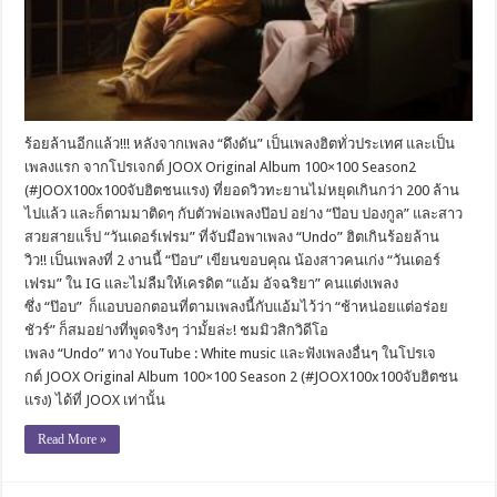
ร้อยล้านอีกแล้ว!!! หลังจากเพลง “ดึงดัน” เป็นเพลงฮิตทั่วประเทศ และเป็น
เพลงแรก จากโปรเจกต์ JOOX Original Album 100×100 Season2
(#JOOX100x100จับฮิตชนแรง) ที่ยอดวิวทะยานไม่หยุดเกินกว่า 200 ล้าน
ไปแล้ว และก็ตามมาติดๆ กับตัวพ่อเพลงป๊อป อย่าง “ป๊อบ ปองกูล” และสาว
สวยสายแร็ป “วันเดอร์เฟรม” ที่จับมือพาเพลง “Undo” ฮิตเกินร้อยล้าน
วิว!! เป็นเพลงที่ 2 งานนี้ “ป๊อบ” เขียนขอบคุณ น้องสาวคนเก่ง “วันเดอร์
เฟรม” ใน IG และไม่ลืมให้เครดิต “แอ้ม อัจฉริยา” คนแต่งเพลง
ซึ่ง “ป๊อบ” ก็แอบบอกตอนที่ตามเพลงนี้กับแอ้มไว้ว่า “ช้าหน่อยแต่อร่อย
ชัวร์” ก็สมอย่างที่พูดจริงๆ ว่ามั้ยล่ะ! ชมมิวสิกวิดีโอ
เพลง “Undo” ทาง YouTube : White music และฟังเพลงอื่นๆ ในโปรเจ
กต์ JOOX Original Album 100×100 Season 2 (#JOOX100x100จับฮิตชน
แรง) ได้ที่ JOOX เท่านั้น
Read More »