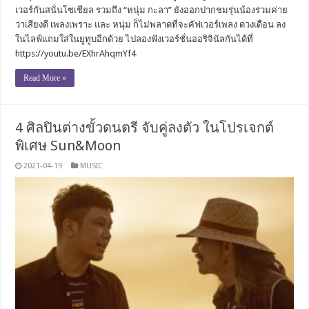
เวอร์กันสนั่นโซเชียล รวมถึง “หนุ่ม กะลา” ยังออกปากชมรุ่นน้องร่วมค่าย
ว่าเสียงดี เพลงเพราะ และ หนุ่ม ก็ไม่พลาดที่จะคัฟเวอร์เพลง ดวงเดือน ลง
ในไลฟ์แถมใส่ในยูทูบอีกด้วย ไปลองฟังเวอร์ชั่นออริจินัลกันได้ที่
https://youtu.be/EXhrAhqmYf4
Read More »
4 ศิลปินต่างขั้วดนตรี จับคู่ลงตัว ในโปรเจกต์
พิเศษ Sun&Moon
2021-04-19
MUSIC