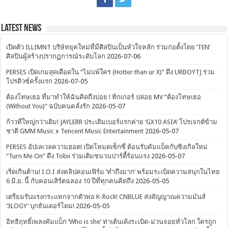
Latest News
เปิดตัว ILLIMNT บริษัทยุคใหม่ที่มีศิลปินเป็นหัวใจหลัก ร่วมก่อตั้งโดย ‘TEN’
ศิลปินผู้สร้างปรากฏการณ์ระดับโลก
2026-07-06
PERSES เปิดเกมสุดเดือดใน “ไม่แพ้ใคร (Hotter than ur X)” ดึง URBOYTJ ร่วม
โปรดิวซ์ครั้งแรก
2026-07-05
ต้องโทษเธอ ที่มาทำให้ฉันคิดถึงบ่อย ! ทิกเกอร์ ปล่อย MV “ต้องโทษเธอ
(Without You)” ฉบับคนคลั่งรัก
2026-05-07
ก้าวที่ใหญ่กว่าเดิม! JAYLERR ประเดิมเบอร์แรกค่าย ‘GX10 ASIA’ โปรเจกต์ข้าม
ชาติ GMM Music x Tencent Music Entertainment
2026-05-07
PERSES อัปเลเวลความฮอต! เปิดโหมดเซ็กซี่ ต้อนรับคัมแบ็คกับซิงเกิลใหม่
“Turn Me On” ดึง Tobii ร่วมเติมชนวนปาร์ตี้ร้อนแรง
2026-05-07
เริ่ดเกินต้าน! I.O.I ส่งคลิปคอนเฟิร์ม ‘ทำถึงมาก’ พร้อมระเบิดความสนุกในไทย
6 มิ.ย. นี้ กับคอนเสิร์ตฉลอง 10 ปีที่ทุกคนคิดถึง
2026-05-05
เตรียมรับแรงกระแทกจากตัวพ่อ K-Rock! CNBLUE ส่งสัญญาณความมันส์
‘3LOGY’ บุกธันเดอร์โดม!
2026-05-05
อิทธิฤทธิ์เพลงคัมแบ็ก ‘Who is she’ ท่าเต้นเด้งระเบิด-ม่วนจอยทั่วโลก ใครถูก