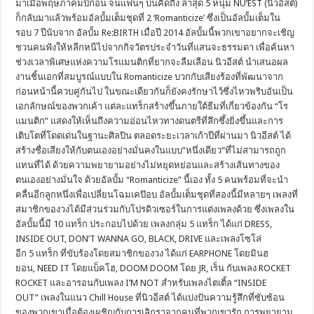
มาเมื่อพฤษภาคมปีก่อน จนแฟนๆ บ่นคิดถึง ล่าสุด 5 หนุ่ม NU’EST (นิวอีสต์)
ก็กลับมาแล้วพร้อมอัลบั้มเต็มชุดที่ 2 ‘Romanticize’ ซึ่งเป็นอัลบั้มเต็มใน
รอบ 7 ปีนับจาก อัลบั้ม Re:BIRTH เมื่อปี 2014 อัลบั้มนี้พวกเขาอยากจะเชิญ
ชวนคนฟังให้หลีกหนีไปจากกิจวัตรประจำวันที่แสนจะธรรมดา เพื่อค้นหา
ช่วงเวลาพิเศษแห่งความโรแมนติกที่ยากจะลืมเลือน นิวอีสต์ นำเสนอผล
งานชิ้นเอกที่สมบูรณ์แบบใน Romanticize บวกกับเสียงร้องที่พัฒนาจาก
ก่อนหน้านี้ควบคู่กันไป ในขณะเดียวกันก็ยังคงรักษาไว้ซึ่งไหวพริบอันเป็น
เอกลักษณ์ของพวกเค้า แต่ละแทร็กสร้างขึ้นภายใต้ธีมที่เกี่ยวข้องกัน “โร
แมนติก” แสดงให้เห็นถึงความอ่อนไหวทางดนตรีที่ลึกซึ้งยิ่งขึ้นและการ
เติบโตที่โดดเด่นในฐานะศิลปิน ตลอดระยะเวลาเก้าปีที่ผ่านมา นิวอีสต์ ได้
สร้างชื่อเสียงให้กับตนเองอย่างมั่นคงในแบบ”หนึ่งเดียว”ที่ไม่สามารถถูก
แทนที่ได้ ด้วยความพยายามอย่างไม่หยุดหย่อนและสร้างเส้นทางของ
ตนเองอย่างมั่นใจ ด้วยอัลบั้ม “Romanticize” นี้เอง ทั้ง 5 คนพร้อมที่จะนำ
คลื่นอีกลูกหนึ่งเพื่อเปลี่ยนโฉมเคป๊อบ อัลบั้มเต็มชุดที่สองนี้มีหลายๆ เพลงที่
สมาชิกของวงได้มีส่วนร่วมกับโปรดิวเซอร์ในการแต่งเพลงด้วย ซึ่งเพลงใน
อัลบั้มนี้มี 10 แทร็ก ประกอบไปด้วย เพลงกลุ่ม 5 แทร็ก ได้แก่ DRESS,
INSIDE OUT, DON’T WANNA GO, BLACK, DRIVE และเพลงโซโล่
อีก 5 แทร็ก ที่ขับร้องโดยสมาชิกของวง ได้แก่ EARPHONE โดยมินฮ
ยอน, NEED IT โดยแบ็คโฮ, DOOM DOOM โดย JR, เร็น กับเพลง ROCKET
ROCKET และอารอนกับเพลง I’M NOT สำหรับเพลงไตเติ้ล “INSIDE
OUT” เพลงในแนว Chill House ที่นิวอีสต์ ได้แบ่งปันความรู้สึกที่ซับซ้อน
ของพวกเขาเมื่อต้องเผชิญกับการเลิกราจากคนที่พวกเขารัก การพยายาม