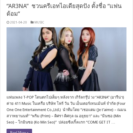
“AR3NA” ชวนครีเอทไอเดียสุดปัง ตั้งชื่อ “แฟน
ด้อม”
2021-04-20
MUSIC
แฟนเพลง T-POP โดนตกไปเต็มๆ หลังจาก เกิร์ลกรุ๊ป วง “AR3NA” (อารีน่า)
ค่าย 411 Music ในเครือ บริษัท โฟร์ วัน วัน เอ็นเตอร์เทนเม้นท์ จำกัด (Four
One One Entertainment Co.,Ltd.) นําทีมโดย “เชอแตม (Je t’aime) – ณมน
สวาทยานนท์” “พริม (Prim) – ดิศรา ดิศกุล ณ อยุธยา” และ “มินซอ (Min
Seo) – โกมินซอ (Ko Min Seo)” ปล่อยซิงเกิ้ลแรก “COME GET IT …
Read More »