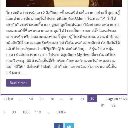
ใครจะคิดว่าการนำเอา 2 ศิลปินต่างขั้วดนตรี ต่างขั้วภาษาอย่าง บี้ สุกฤษฎิ์
และ ต่าย อรทัย มาอยู่ในโปรเจกต์พิเศษ Sun&Moon ในเพลง “เข้าใจไม่
ตรงกัน” จะสร้างรอยยิ้ม และ ถูกอกถูกใจแฟนเพลงได้อย่างถล่มทลาย จาก
คอมเมนต์ที่ชื่นชมหลากหลายมุม ไม่ว่าจะเป็นการออกสเต็ปแดนซ์ของ
ต่าย อรทัย หรือ ผลงานเพลงของ บี้ สุกฤษฎิ์ ใครที่พลาดชมความน่ารักขอ
งมิวสิกวิดีโอเพลง และ รับฟังเพลง “เข้าใจไม่ตรง” ลองคลิกเข้าไปฟังกันได้
แล้วที่ https://youtu.be/R7jjcEBuQUc ต่อกันที่อีกคู่… 2 รุ่น 2 ยุค หนุ่ม
กะลา X แอ๊ด คาราบาว จากโปรเจกต์สุดพิเศษ My Hero ที่แรงไม่แพ้ใคร
ยอดวิวทะลุ 100 ล้านวิวเป็นที่เรียบร้อย กับเพลง “ตามตะวัน” เพลงความ
หมายดีให้กำลังใครที่กำลังท้อ เข้ากับสถานการณ์ของโลกเราตอนนี้เป็น
อย่างมาก …
Read More »
80
« First
...
50
60
70
«
78
79
Page 80 of 127
81
82
»
90
100
110
...
Last »