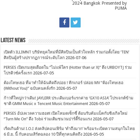
2024 Bangkok Presented by
PUMA
Latest News
เปิดตัว ILLIMNT บริษัทยุคใหม่ที่มีศิลปินเป็นหัวใจหลัก ร่วมก่อตั้งโดย ‘TEN’
ศิลปินผู้สร้างปรากฏการณ์ระดับโลก
2026-07-06
PERSES เปิดเกมสุดเดือดใน “ไม่แพ้ใคร (Hotter than ur X)” ดึง URBOYTJ ร่วม
โปรดิวซ์ครั้งแรก
2026-07-05
ต้องโทษเธอ ที่มาทำให้ฉันคิดถึงบ่อย ! ทิกเกอร์ ปล่อย MV “ต้องโทษเธอ
(Without You)” ฉบับคนคลั่งรัก
2026-05-07
ก้าวที่ใหญ่กว่าเดิม! JAYLERR ประเดิมเบอร์แรกค่าย ‘GX10 ASIA’ โปรเจกต์ข้าม
ชาติ GMM Music x Tencent Music Entertainment
2026-05-07
PERSES อัปเลเวลความฮอต! เปิดโหมดเซ็กซี่ ต้อนรับคัมแบ็คกับซิงเกิลใหม่
“Turn Me On” ดึง Tobii ร่วมเติมชนวนปาร์ตี้ร้อนแรง
2026-05-07
เริ่ดเกินต้าน! I.O.I ส่งคลิปคอนเฟิร์ม ‘ทำถึงมาก’ พร้อมระเบิดความสนุกในไทย
6 มิ.ย. นี้ กับคอนเสิร์ตฉลอง 10 ปีที่ทุกคนคิดถึง
2026-05-05