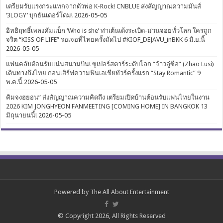
เตรียมรับแรงกระแทกจากตัวพ่อ K-Rock! CNBLUE ส่งสัญญาณความมันส์
‘3LOGY’ บุกธันเดอร์โดม!
2026-05-05
อิทธิฤทธิ์เพลงคัมแบ็ก ‘Who is she’ ท่าเต้นเด้งระเบิด-ม่วนจอยทั่วโลก ใครถูก
จริต “KISS OF LIFE” รอเจอที่ไทยครั้งถัดไป #KIOF_DEJAVU_inBKK 6 มิ.ย.นี้
2026-05-05
แฟนคลับต้อนรับแน่นสนามบิน! ซูเปอร์สตาร์ระดับโลก “จ้าวลู่ซือ” (Zhao Lusi)
เดินทางถึงไทย ก่อนเสิร์ฟความฟินเอเชียทัวร์ครั้งแรก “Stay Romantic” 9
พ.ค.นี้
2026-05-05
คิมจงฮยอน” ส่งสัญญาณความคิดถึง เตรียมเปิดบ้านต้อนรับแฟนไทยในงาน
2026 KIM JONGHYEON FANMEETING [COMING HOME] IN BANGKOK 13
มิถุนายนนี้!
2026-05-05
Powered by
The All About Entertainment
© Copyright 2026, All Rights Reserved