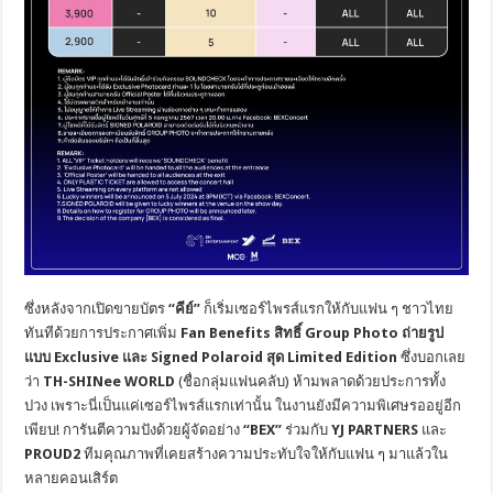
ซึ่งหลังจากเปิดขายบัตร
“คีย์”
ก็เริ่มเซอร์ไพรส์แรกให้กับแฟน ๆ ชาวไทย
ทันทีด้วยการประกาศเพิ่ม
Fan Benefits สิทธิ์ Group Photo ถ่ายรูป
แบบ Exclusive และ Signed Polaroid สุด Limited Edition
ซึ่งบอกเลย
ว่า
TH-SHINee WORLD
(ชื่อกลุ่มแฟนคลับ) ห้ามพลาดด้วยประการทั้ง
ปวง เพราะนี่เป็นแค่เซอร์ไพรส์แรกเท่านั้น ในงานยังมีความพิเศษรออยู่อีก
เพียบ! การันตีความปังด้วยผู้จัดอย่าง
“
BEX”
ร่วมกับ
YJ PARTNERS
และ
PROUD2
ทีมคุณภาพที่เคยสร้างความประทับใจให้กับแฟน ๆ มาแล้วใน
หลายคอนเสิร์ต