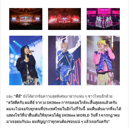
และ
“คีย์”
ยังได้ฝากข้อความสุดพิเศษมาฝากแฟน ๆ ชาวไทยอีกด้วย
“สวัสดีครับ ผมคีย์ จากวง SHINee การรอคอยใกล้จะสิ้นสุดลงแล้วครับ
ผมจะไปเจอกับทุกคนที่ประเทศไทยในอีกไม่กี่วันนี้ ผมตื่นเต้นมากที่จะได้
แสดงโชว์ที่น่าตื่นเต้นให้ทุกคนได้ดู SHINee WORLD วันที่ 14 กรกฎาคม
มาเจอผมกันนะ ผมสัญญาว่าทุกคนต้องชอบแน่ ๆ แล้วเจอกันครับ”