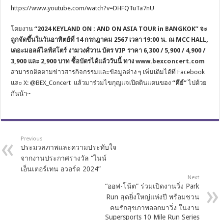
https://www.youtube.com/watch?v=DHFQTuTa7nU
โดยงาน
“2024 KEYLAND ON : AND ON ASIA TOUR in BANGKOK”
จะ
ถูกจัดขึ้นในวันอาทิตย์ที่
14 กรกฎาคม
256
7
เวลา
19:00 น. ณ MCC HALL,
เดอะมอลล์ไลฟ์สโตร์ งามวงศ์วาน
บัตร
VIP ราคา 6,300 /
5,900
/
4,900
/
3,900 และ
2,900
บาท ซื้อบัตรได้แล้ววันนี้ ทาง
www.bexconcert.com
สามารถติดตามข่าวสารกิจกรรมและข้อมูลต่าง ๆ เพิ่มเติมได้ที่ Facebook
และ X: @BEX_Concert แล้วมาร่วมไขกุญแจเปิดดินแดนของ
“คีย์”
ไปด้วย
กันน้า~
Previous
ประมวลภาพและความประทับใจ
จากงานประกาศรางวัล “ไนน์
เอ็นเตอร์เทน อวอร์ด 2024”
Next
“ออฟ-โน้ต” ร่วมเปิดงานวิ่ง Park
Run สุดยิ่งใหญ่แห่งปี พร้อมชวน
คนรักสุขภาพออกมาวิ่ง ในงาน
Supersports 10 Mile Run Series